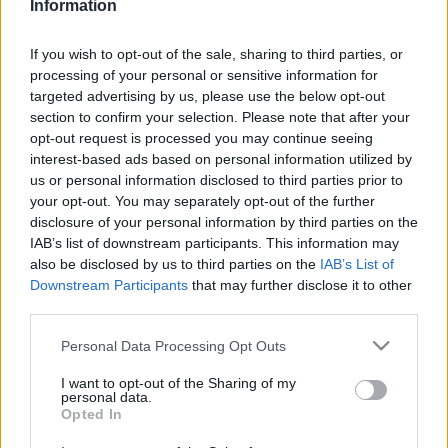
Information
2026. február. 07. 14:14
A miniszterelnök komolyan üzent az Illés Akadémiának.
If you wish to opt-out of the sale, sharing to third parties, or
AZ ILLÉS AKADÉMIÁN JÁRT SZIJJÁRTÓ PÉTER
processing of your personal or sensitive information for
targeted advertising by us, please use the below opt-out
2025. június. 16. 09:02
section to confirm your selection. Please note that after your
Szelfizett is.
opt-out request is processed you may continue seeing
CZEGLÉDY: KÓBORÉK AZÉRT IS PÉNZT KÉRNEK,
interest-based ads based on personal information utilized by
HOGY MEGSZAVAZZÁK A HALADÁSBAN A
us or personal information disclosed to third parties prior to
TŐKEEMELÉST
your opt-out. You may separately opt-out of the further
disclosure of your personal information by third parties on the
2021. december. 19. 18:53
Két hónapja húzódik a szombathelyi focicsapatnál a
IAB’s list of downstream participants. This information may
hatalomátvétel, úgy tűnik patthelyzet alakult ki.
also be disclosed by us to third parties on the
IAB’s List of
Downstream Participants
that may further disclose it to other
A KURATÓRIUMI ELNÖK A SAJÁT VOLT
third parties.
CÉGÉVEL BÉRELTETI AZ ÉTTERMET AZ ILLÉS
AKADÉMIÁN, ARRA AZONBAN EGY ÉVE NEM
Please note that this website/app uses one or more Google
Personal Data Processing Opt Outs
VÁLASZOLNAK, HOGY EZT MILYEN KERETEK
services and may gather and store information including but
KÖZÖTT TESZIK MEG
not limited to your visit or usage behaviour. You may click to
I want to opt-out of the Sharing of my
personal data.
2021. november. 30. 08:10
grant or deny consent to Google and its third-party tags to
Opted In
Minisztériumi támogatást kapnak az étkezde működtetésére,
use your data for below specified purposes in below Google
közben pedig a lakosságot is örömmel kiszolgálják.
consent section.