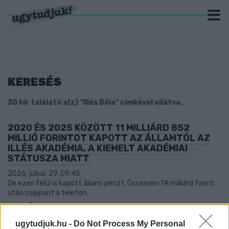
KERESÉS
30 hír találató a(z) "Illés Béla" cimkével ellátva.
2020 ÉS 2025 KÖZÖTT 11 MILLIÁRD 852
MILLIÓ FORINTOT KAPOTT AZ ÁLLAMTÓL AZ
ILLÉS AKADÉMIA, A KIEMELT AKADÉMIAI
STÁTUSZA MIATT
2026. július. 29. 09:45
De ezen felül is kapott állami pénzt. Összesen 14 milliárd forint
után csippant a telefon.
ORBÁN VIKTOR A SZOMBATHELYI NB1-ES
FOCIRÓL: “SOK PÉNZ ADTUNK IDE, DE A VÁROS
ugytudjuk.hu -
Do Not Process My Personal
NEM TUDOTT VELE ÉLNI.”