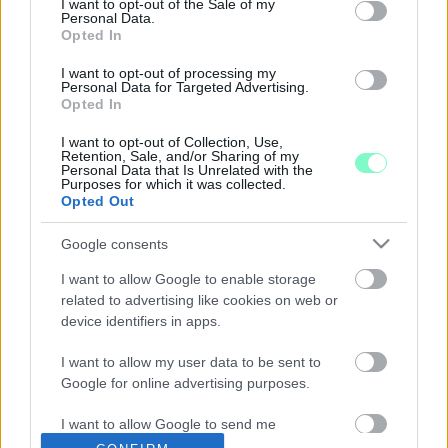
I want to opt-out of the Sale of my
ILLÉSTŐL SÉLLEIHEZ KERÜLNE A HALI
Personal Data.
Opted In
TÖBBSÉGI TULAJDONA
2021. október. 22. 06:56
I want to opt-out of processing my
Personal Data for Targeted Advertising.
Tőkeemeléssel az Illés Alapítványtól a Haladás Marketing Kft.-
Opted In
hez kerülne a Szombathelyi Haladás labdarúgó csapatát
működtető cég többségi üzletrésze. Ám ehhez a szombathelyi
I want to opt-out of Collection, Use,
önkormányzatnak is lesz még egy-két szava.
Retention, Sale, and/or Sharing of my
Personal Data that Is Unrelated with the
EMMI: JANUÁR 4-ÉN KÖLTÖZTEK BE A DIÁKOK
Purposes for which it was collected.
A NYUGAT-MAGYARORSZÁGI UTÁNPÓTLÁS-
Opted Out
NEVELÉSI CENTRUMBA
Google consents
2021. január. 16. 16:43
Mi hiába kérdeztük a bérlő Illés Akadémiát és a tulajdonos BMSK-
I want to allow Google to enable storage
t, nem kaptunk választ.
related to advertising like cookies on web or
ILLÉSÉK ANNYIRA NEM JOGOSULTAK
device identifiers in apps.
NYILATKOZATTÉTELRE, HOGY ÉPPEN MOST
MESÉLTÉK EL A MEGYEI NAPILAPNAK, HOGY
I want to allow my user data to be sent to
BEKÖLTÖZTEK AZ ÚJ AKADÉMIÁRA
Google for online advertising purposes.
2021. január. 12. 12:21
A közpénzköltésekkel kapcsolatban csak annak a médiának
I want to allow Google to send me
szabad nyilatkozni, amelyik nem tesz fel kellemetlen kérdéseket
personalized advertising.