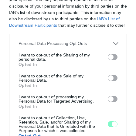
2023. január. 02. 15:42
disclosure of your personal information by third parties on the
Az ellenzéki képviselők nevét többnyire le sem írják, a
IAB’s list of downstream participants. This information may
polgármester viszont összesen 110 képen szerepelt 50
also be disclosed by us to third parties on the
IAB’s List of
számban. Statisztika!
Downstream Participants
that may further disclose it to other
A CIKLUS FELÉNÉL TARTUNK, ÉS A CIVILEK
third parties.
GYŐRÉRT KÉPVISELŐI ALIG SZÓLALTAK MEG A
GYŐRI KÖZGYŰLÉSBEN
Please note that this website/app uses one or more Google
Personal Data Processing Opt Outs
services and may gather and store information including but
2022. május. 17. 14:52
not limited to your visit or usage behaviour. You may click to
I want to opt-out of the Sharing of my
A győri Jobbik árulásával bejutott képviselők nem sokat szóltak
personal data.
grant or deny consent to Google and its third-party tags to
hozzá a város ügyeihez. Az ellenzéki Pollreisz Balázs és Glázer
Opted In
Tímea, valamint két független, Balla Jenő és Bárány István
use your data for below specified purposes in below Google
szólaltak fel a legtöbbször.
consent section.
I want to opt-out of the Sale of my
Personal Data.
MI ÉRDEKES VAN A GYŐRI
Opted In
VAGYONNYILATKOZATOKBAN, AMIT ÉRDEMES
LETT VOLNA ELSUNNYOGNI?
I want to opt-out of processing my
Personal Data for Targeted Advertising.
2022. február. 05. 08:25
Opted In
Átböngésztük a képviselők, alpolgármesterek, és a polgármester
vagyonnyilatkozatát, és összevetettük a tavalyiakkal. Bevallás
I want to opt-out of Collection, Use,
alapján Dézsi Csaba András még mindig a legvagyonosabb
Retention, Sale, and/or Sharing of my
politikus, Fekete Dávid pedig már nem ad tanácsokat 1,3
Personal Data that Is Unrelated with the
Purposes for which it was collected.
millióért a Pannon-Víznek, helyette ennyi pénzért a helyi MCC-t
Opted Out