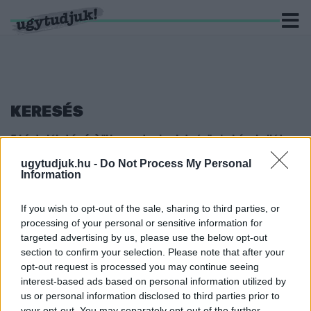
KERESÉS
5 hír találató a(z) "Harasztovics István" cimkével ellátva.
ugytudjuk.hu -
Do Not Process My Personal
NYÍLTAN EGYÜTT INDULNAK A 2019-BEN AZ
Information
ÖSSZEFOGÁST ELÁRULÓ JOBBIKOSOK A GYŐRI
KÖZGYŰLÉSBEN NÉMA CIVILEKKEL
If you wish to opt-out of the sale, sharing to third parties, or
2024. Április. 17. 07:29
processing of your personal or sensitive information for
Fodor Roland és Kovács László végre nyíltan is
targeted advertising by us, please use the below opt-out
együttműködhetnek..
section to confirm your selection. Please note that after your
opt-out request is processed you may continue seeing
A LEGTÖBB GYŐRI KÉPVISELŐ KEVESEBBSZER
SZEREPELT A GYŐRPLUSZBAN, MINT A
interest-based ads based on personal information utilized by
PAPAGÁJOK
us or personal information disclosed to third parties prior to
your opt-out. You may separately opt-out of the further