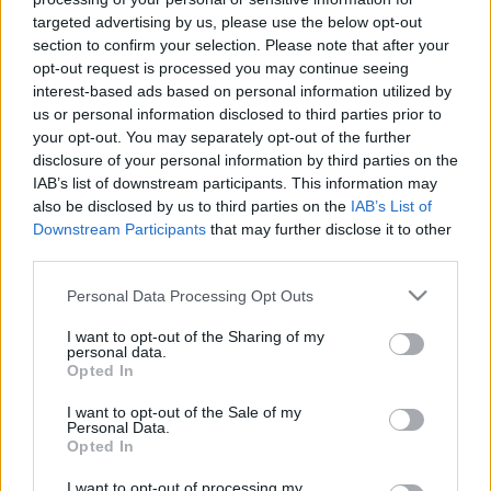
Közel 87 millió forinttal számoltak, alig több, mint 40 lett.
targeted advertising by us, please use the below opt-out
Maradhat!
section to confirm your selection. Please note that after your
2,3 MILLIÁRD FORINTOT FIZET A KORÁBBI
opt-out request is processed you may continue seeing
GÁZKERESKEDŐ CÉG A GYŐR-SZOLNAK
interest-based ads based on personal information utilized by
us or personal information disclosed to third parties prior to
2022. december. 02. 14:05
Megegyezéssel ért véget a gázszerződés tavalyi felmondása
your opt-out. You may separately opt-out of the further
miatt indított per.
disclosure of your personal information by third parties on the
IAB’s list of downstream participants. This information may
ÁTVÁLLALJA AZ ÁLLAM A DECEMBERI
also be disclosed by us to third parties on the
IAB’s List of
FÖLDGÁZ- ÉS TÁVHŐDÍJAT
Downstream Participants
that may further disclose it to other
NÉMETORSZÁGBAN
third parties.
2022. november. 14. 18:34
A háztartások és a vállalkozások helyett az állam fizeti ki a
Please note that this website/app uses one or more Google
Personal Data Processing Opt Outs
földgáz és a távhő decemberi átalánydíját Németországban egy
services and may gather and store information including but
hétfőn elfogadott törvény szerint.
not limited to your visit or usage behaviour. You may click to
I want to opt-out of the Sharing of my
personal data.
DECEMBERIG ELÉG DRÁGÁN, JANUÁRTÓL
grant or deny consent to Google and its third-party tags to
Opted In
TALÁN OLCSÓBBAN KAPJA MAJD A GÁZT
use your data for below specified purposes in below Google
GYŐR
consent section.
I want to opt-out of the Sale of my
Personal Data.
2022. október. 27. 01:23
Opted In
A Pannon-Víz és a víziközművagyon ügyében még nincs döntés.
600 MILLIÁRD FORINTBA KERÜLNE A GYŐRI
I want to opt-out of processing my