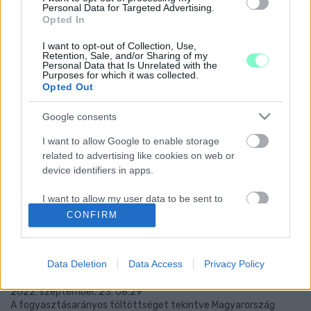
Personal Data for Targeted Advertising.
KULTURÁLIS NEGYED FELÉPÍTÉSE
Opted In
2022. október. 14. 07:44
I want to opt-out of Collection, Use,
A színház felújítása 40 milliárd forint lett volna.
Retention, Sale, and/or Sharing of my
HORVÁTH GÁBOR KÉPVISELŐN ÁLL VAGY
Personal Data that Is Unrelated with the
Purposes for which it was collected.
BUKIK, HOGY NYITVA MARAD-E DECEMBER 31-
Opted Out
IG A SAVARIA MOZI
2022. szeptember. 26. 19:35
Google consents
A fideszes politikusnak a csütörtöki közgyűlésig kell kidolgoznia a
I want to allow Google to enable storage
tervet.
related to advertising like cookies on web or
TÉNYLEG LE KELL JELENTENI AZ MVM-NEK, HA
device identifiers in apps.
NEM CSAK FŰTÉSRE HASZNÁLJUK A GÁZT?
2022. szeptember. 26. 14:03
I want to allow my user data to be sent to
Más az ára a földgáznak, ha főzünk és vizet is melegítünk vele,
Google for online advertising purposes.
CONFIRM
és más akkor ha csak melegedünk mellette? Utánajártunk!
MEKH: A MAGYARORSZÁGI GÁZTÁROLÓK
I want to allow Google to send me
TÖLTÖTTSÉGE ÁTLÉPTE A 70 SZÁZALÉKOS
personalized advertising.
Data Deletion
Data Access
Privacy Policy
SZINTET
I want to allow Google to enable storage
2022. szeptember. 23. 08:29
related to analytics like cookies on web or
A fogyasztásarányos töltöttséget tekintve Magyarország