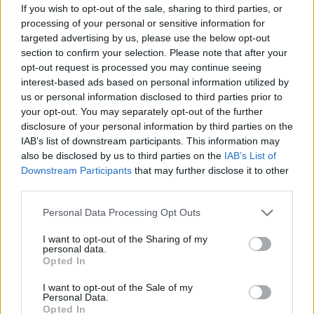
2022. augusztus. 04. 19:51
If you wish to opt-out of the sale, sharing to third parties, or
Egy átlagos bécsi háztartás sem fog belerokkanni a
processing of your personal or sensitive information for
rezsiemelésbe: havonta csupán 4 ezer forintnyi euróval lesz
targeted advertising by us, please use the below opt-out
több az áramért, és 12 ezer forintnyi euróval a gázért kifizetett
section to confirm your selection. Please note that after your
pénz.
opt-out request is processed you may continue seeing
DURVÁN DRÁGA LESZ AZ OROSZ GÁZ ŐSSZEL
interest-based ads based on personal information utilized by
us or personal information disclosed to third parties prior to
2022. július. 30. 08:00
your opt-out. You may separately opt-out of the further
Nem véletlenül akarja Orbán kiváltani mindenhol a fűtést
disclosure of your personal information by third parties on the
tűzifával, ahol ez fizikailag lehetséges.
IAB’s list of downstream participants. This information may
KÜLÖN KELL IGÉNYELNIÜK A
also be disclosed by us to third parties on the
IAB’s List of
NAGYCSALÁDOSOKNAK A
Downstream Participants
that may further disclose it to other
REZSICSÖKKENTETT GÁZÁRAT
third parties.
2022. július. 29. 15:15
Please note that this website/app uses one or more Google
A kormányhivatalokba kell menni a kedvezményért.
Personal Data Processing Opt Outs
services and may gather and store information including but
MEGNÖVEKEDHETNEK A VISSZAÉLÉSEK A
not limited to your visit or usage behaviour. You may click to
I want to opt-out of the Sharing of my
TŰZIFA BESZERZÉSSEL KAPCSOLATBAN A
personal data.
grant or deny consent to Google and its third-party tags to
HÁBORÚS ENERGIAÁRAK ÉS AZ EURÓPAI
Opted In
use your data for below specified purposes in below Google
ENERGIAELLÁTÁSI PROBLÉMÁK MIATT
consent section.
I want to opt-out of the Sale of my
2022. július. 27. 11:58
Personal Data.
Az Agrárminisztérium és a Nemzeti Élelmiszerlánc-biztonsági
Opted In