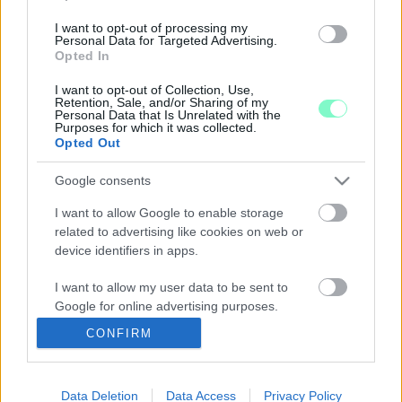
Hivatal mindenkit óvatosságra int.
I want to opt-out of processing my
NEHEZEN JUTHAT GÁZHOZ A JÖVŐBEN A
Personal Data for Targeted Advertising.
SÁRVÁRI FÜRDŐ
Opted In
2022. július. 26. 18:00
I want to opt-out of Collection, Use,
Rendkívüli testületi ülésen változtatták meg a fürdő alapító
Retention, Sale, and/or Sharing of my
okiratát, hogy kezeljék a jelenlegi helyzetet.
Personal Data that Is Unrelated with the
Purposes for which it was collected.
730 MILLIÁRD FORINTOS HITELBŐL VENNE
Opted Out
OROSZ GÁZT ORBÁN
Google consents
2022. július. 22. 11:55
Kellene a gáztartalék a téli hónapokra, csakhogy pénzünk
I want to allow Google to enable storage
nemigen van rá.
related to advertising like cookies on web or
LAVROV: MOSZKVA HALADÉKTALANUL
device identifiers in apps.
MEGVIZSGÁLJA A TOVÁBBI
GÁZSZÁLLÍTÁSOKRA VONATKOZÓ MAGYAR
I want to allow my user data to be sent to
KÉRÉST
Google for online advertising purposes.
2022. július. 21. 19:35
CONFIRM
Az orosz külügyminiszter szerint a felek megerősítették
I want to allow Google to send me
elkötelezettségüket a paksi atomerőmű-projekt folytatása
personalized advertising.
mellett is.
Data Deletion
Data Access
Privacy Policy
I want to allow Google to enable storage