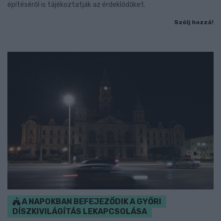
építéséről is tájékoztatják az érdeklődőket.
Szólj hozzá!
A NAPOKBAN BEFEJEZŐDIK A GYŐRI
DÍSZKIVILÁGÍTÁS LEKAPCSOLÁSA