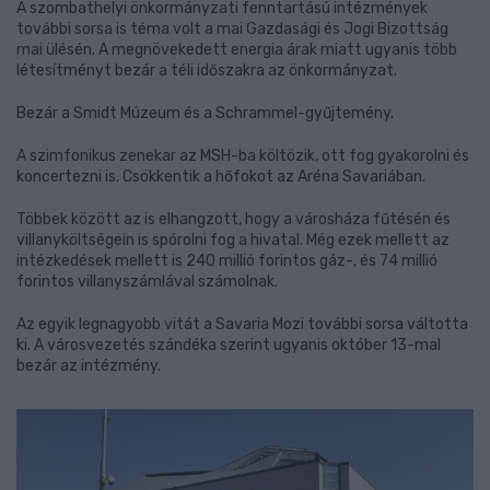
A szombathelyi önkormányzati fenntartású intézmények
további sorsa is téma volt a mai Gazdasági és Jogi Bizottság
mai ülésén. A megnövekedett energia árak miatt ugyanis több
létesítményt bezár a téli időszakra az önkormányzat.
Bezár a Smidt Múzeum és a Schrammel-gyűjtemény.
A szimfonikus zenekar az MSH-ba költözik, ott fog gyakorolni és
koncertezni is. Csökkentik a hőfokot az Aréna Savariában.
Többek között az is elhangzott, hogy a városháza fűtésén és
villanyköltségein is spórolni fog a hivatal. Még ezek mellett az
intézkedések mellett is 240 millió forintos gáz-, és 74 millió
forintos villanyszámlával számolnak.
Az egyik legnagyobb vitát a Savaria Mozi további sorsa váltotta
ki. A városvezetés szándéka szerint ugyanis október 13-mal
bezár az intézmény.