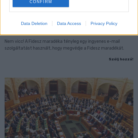
CONFIRM
CZUNYINÉ HARCA A GMAIL ÉS AZ ÖNKÉNY ELLEN
Data Deletion
Data Access
Privacy Policy
- LETILTOTTA A GOOGLE A VÉDVONAL LEVELEZŐ
FIÓKJÁT
Nem vicc! A Fidesz maradéka tényleg egy ingyenes e-mail
szolgáltatást használt, hogy megvédje a Fidesz maradékát.
Szólj hozzá!