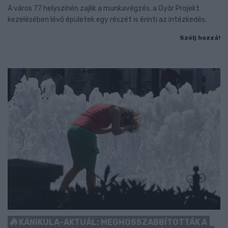
A város 77 helyszínén zajlik a munkavégzés, a Győr Projekt
kezelésében lévő épületek egy részét is érinti az intézkedés.
Szólj hozzá!
KÁNIKULA-AKTUÁL: MEGHOSSZABBÍTOTTÁK A