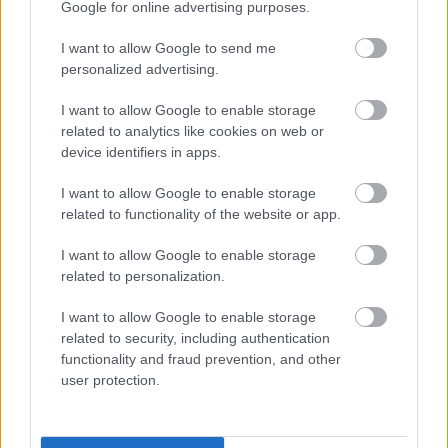
KÖZÖNSÉGTALÁLKOZÓ VÁRJA A LÁTOGATÓKAT A
Google for online advertising purposes.
GYŐRI RÓMER MÚZEUMBAN
I want to allow Google to send me
Ingyenes programokkal és különleges kiállításokkal készülnek a
personalized advertising.
hét második felére, a hőségriadó idején ráadásul a Várkazamata
– Kőtár is díjmentesen látogatható.
I want to allow Google to enable storage
related to analytics like cookies on web or
Szólj hozzá!
device identifiers in apps.
I want to allow Google to enable storage
related to functionality of the website or app.
I want to allow Google to enable storage
related to personalization.
I want to allow Google to enable storage
related to security, including authentication
functionality and fraud prevention, and other
user protection.