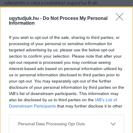
rollerjelölés is várja a családokat augusztus 8-án.
Szólj hozzá!
ugytudjuk.hu -
Do Not Process My Personal
Information
If you wish to opt-out of the sale, sharing to third parties, or
processing of your personal or sensitive information for
targeted advertising by us, please use the below opt-out
section to confirm your selection. Please note that after your
opt-out request is processed you may continue seeing
interest-based ads based on personal information utilized by
us or personal information disclosed to third parties prior to
your opt-out. You may separately opt-out of the further
disclosure of your personal information by third parties on the
IAB’s list of downstream participants. This information may
also be disclosed by us to third parties on the
IAB’s List of
Downstream Participants
that may further disclose it to other
third parties.
NŐVERŐ SZOMBATHELYI FÉRFI ELLEN EMELT
Please note that this website/app uses one or more Google
Personal Data Processing Opt Outs
VÁDAT AZ ÜGYÉSZSÉG
services and may gather and store information including but