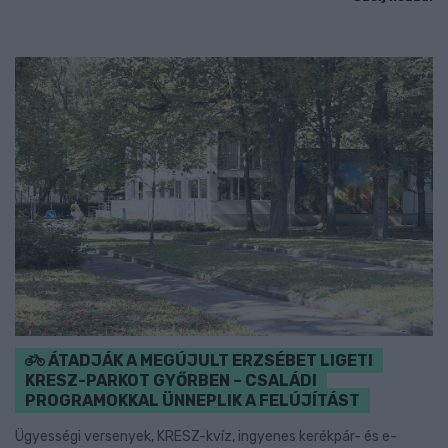
ÁTADJÁK A MEGÚJULT ERZSÉBET LIGETI
KRESZ-PARKOT GYŐRBEN – CSALÁDI
PROGRAMOKKAL ÜNNEPLIK A FELÚJÍTÁST
Ügyességi versenyek, KRESZ-kvíz, ingyenes kerékpár- és e-