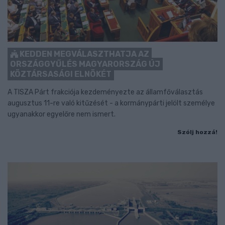
KEDDEN MEGVÁLASZTHATJA AZ
ORSZÁGGYŰLÉS MAGYARORSZÁG ÚJ
KÖZTÁRSASÁGI ELNÖKÉT
A TISZA Párt frakciója kezdeményezte az államfőválasztás
augusztus 11-re való kitűzését - a kormánypárti jelölt személye
ugyanakkor egyelőre nem ismert.
Szólj hozzá!