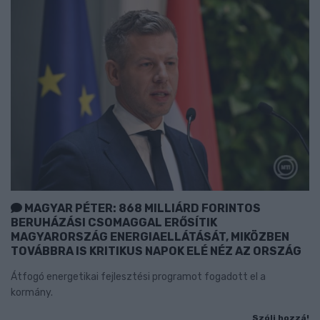
MAGYAR PÉTER: 868 MILLIÁRD FORINTOS
BERUHÁZÁSI CSOMAGGAL ERŐSÍTIK
MAGYARORSZÁG ENERGIAELLÁTÁSÁT, MIKÖZBEN
TOVÁBBRA IS KRITIKUS NAPOK ELÉ NÉZ AZ ORSZÁG
Átfogó energetikai fejlesztési programot fogadott el a
kormány.
Szólj hozzá!