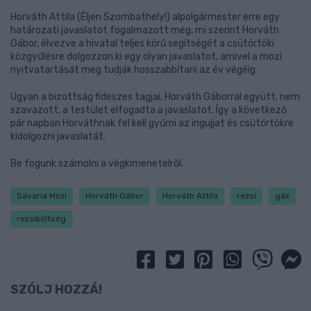
Horváth Attila (Éljen Szombathely!) alpolgármester erre egy
határozati javaslatot fogalmazott meg, mi szerint Horváth
Gábor, élvezve a hivatal teljes körű segítségét a csütörtöki
közgyűlésre dolgozzon ki egy olyan javaslatot, amivel a mozi
nyitvatartását meg tudják hosszabbítani az év végéig.
Ugyan a bizottság fideszes tagjai, Horváth Gáborral együtt, nem
szavazott, a testület elfogadta a javaslatot. Így a következő
pár napban Horváthnak fel kell gyűrni az ingujjat és csütörtökre
kidolgozni javaslatát.
Be fogunk számolni a végkimenetelről.
Savaria Mozi
Horváth Gábor
Horváth Attila
rezsi
gáz
rezsiköltség
SZÓLJ HOZZÁ!