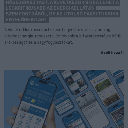
HŐSÉGRIASZTÁST, A KÖVETKEZŐ 48 ÓRA LEHET A
LEGKRITIKUSABB AZ ENERGIAELLÁTÁS
SZEMPONTJÁBÓL, DE AZ UTOLSÓ PAKSI TURBINA
EGYELŐRE KITART
A Védelmi Munkacsoport szerint egyelőre stabil az ország
villamosenergia-rendszere, de továbbra is takarékosságra kérik
a lakosságot és a nagyfogyasztókat.
Szólj hozzá!