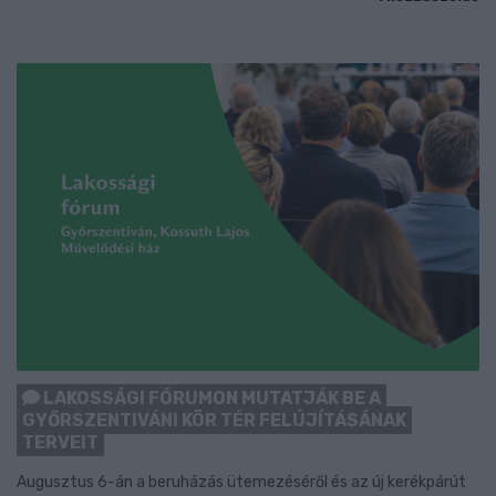
LAKOSSÁGI FÓRUMON MUTATJÁK BE A
GYŐRSZENTIVÁNI KÖR TÉR FELÚJÍTÁSÁNAK
TERVEIT
Augusztus 6-án a beruházás ütemezéséről és az új kerékpárút