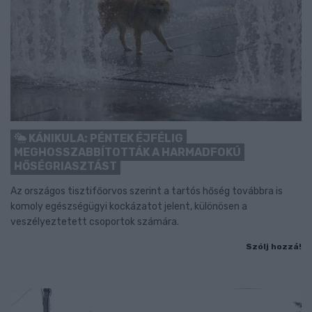
KÁNIKULA: PÉNTEK ÉJFÉLIG
MEGHOSSZABBÍTOTTÁK A HARMADFOKÚ
HŐSÉGRIASZTÁST
Az országos tisztifőorvos szerint a tartós hőség továbbra is
komoly egészségügyi kockázatot jelent, különösen a
veszélyeztetett csoportok számára.
Szólj hozzá!