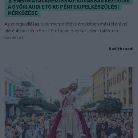
ENERGIATAKARÉKOSSÁG: KORÁBBAN KEZDŐDIK
A GYŐRI AUDI ETO KC PÉNTEKI FELKÉSZÜLÉSI
MÉRKŐZÉSE
Az energiaellátás tehermentesítése érdekében másfél órával
előrébb hozták a Brest Bretagne Handball elleni találkozó
kezdését.
Szólj hozzá!