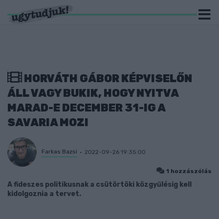
HORVÁTH GÁBOR KÉPVISELŐN
ÁLL VAGY BUKIK, HOGY NYITVA
MARAD-E DECEMBER 31-IG A
SAVARIA MOZI
Farkas Bazsi
2022-09-26 19:35:00
1 hozzászólás
A fideszes politikusnak a csütörtöki közgyűlésig kell
kidolgoznia a tervet.