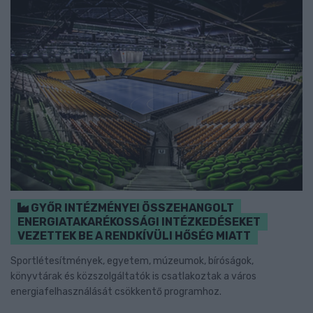
GYŐR INTÉZMÉNYEI ÖSSZEHANGOLT
ENERGIATAKARÉKOSSÁGI INTÉZKEDÉSEKET
VEZETTEK BE A RENDKÍVÜLI HŐSÉG MIATT
Sportlétesítmények, egyetem, múzeumok, bíróságok,
könyvtárak és közszolgáltatók is csatlakoztak a város
energiafelhasználását csökkentő programhoz.