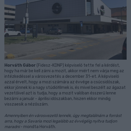
Horváth Gábor
(Fidesz-KDNP) képviselő tette fel a kérdést,
hogy ha már be kell zárni a mozit, akkor miért nem várja meg az
intézkedéssel a városvezetés a december 31-et. A képviselő
azzal érvelt, hogy a mozi számára az évvége a csúcsidőszak,
ekkor jönnek ki a nagy stúdiófilmek is, és mivel beszélt az ágazat
vezetőivel azt is tudja, hogy a mozit valóban ésszerű lenne
bezárni a január - áprilisi időszakban, hiszen ekkor mindig
visszaesik a nézőszám.
Amennyiben én városvezető lennék, úgy megtalálnám a forrást
arra, hogy a Savaria mozi legalább az évvégéig nyitva tudjon
maradni
- mondta Horváth.