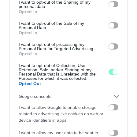
not limited to your visit or usage behaviour. You may click to
I want to opt-out of the Sharing of my
A férfi a nyílt utcán kezdte verni áldozatát.
personal data.
grant or deny consent to Google and its third-party tags to
Opted In
use your data for below specified purposes in below Google
Szólj hozzá!
consent section.
I want to opt-out of the Sale of my
Personal Data.
Opted In
I want to opt-out of processing my
Personal Data for Targeted Advertising.
Opted In
I want to opt-out of Collection, Use,
Retention, Sale, and/or Sharing of my
Personal Data that Is Unrelated with the
Purposes for which it was collected.
Opted Out
Google consents
I want to allow Google to enable storage
related to advertising like cookies on web or
device identifiers in apps.
A RÓMAIAKTÓL AZ AGYAGKATONÁKIG –
I want to allow my user data to be sent to
TÁRLATVEZETÉSEK, WORKSHOP ÉS