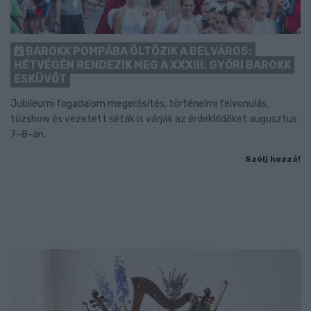
BAROKK POMPÁBA ÖLTÖZIK A BELVÁROS:
HÉTVÉGÉN RENDEZIK MEG A XXXIII. GYŐRI BAROKK
ESKÜVŐT
Jubileumi fogadalom megerősítés, történelmi felvonulás,
tűzshow és vezetett séták is várják az érdeklődőket augusztus
7–8-án.
Szólj hozzá!