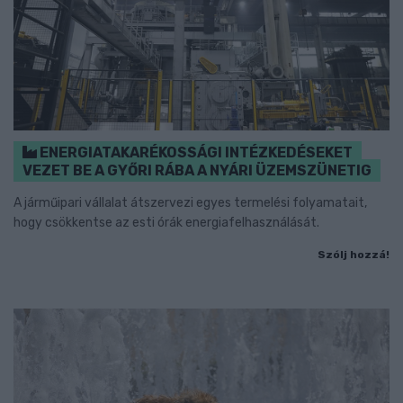
ENERGIATAKARÉKOSSÁGI INTÉZKEDÉSEKET
VEZET BE A GYŐRI RÁBA A NYÁRI ÜZEMSZÜNETIG
A járműipari vállalat átszervezi egyes termelési folyamatait,
hogy csökkentse az esti órák energiafelhasználását.
Szólj hozzá!