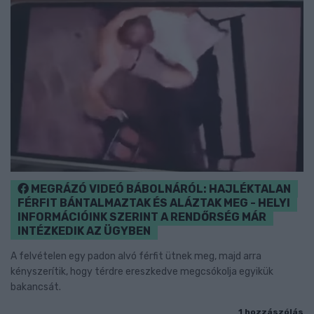
MEGRÁZÓ VIDEÓ BÁBOLNÁRÓL: HAJLÉKTALAN
FÉRFIT BÁNTALMAZTAK ÉS ALÁZTAK MEG - HELYI
INFORMÁCIÓINK SZERINT A RENDŐRSÉG MÁR
INTÉZKEDIK AZ ÜGYBEN
A felvételen egy padon alvó férfit ütnek meg, majd arra
kényszerítik, hogy térdre ereszkedve megcsókolja egyikük
bakancsát.
1 hozzászólás