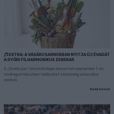
EXTRA: A VÁSÁRCSARNOKBAN NYITJA ÚJ ÉVADÁT
A GYŐRI FILHARMONIKUS ZENEKAR
A „Zenélő piac” című különleges koncerttel szeptember 7-én
rendhagyó helyszínen találkozhat a közönség a klasszikus
zenével.
Szólj hozzá!