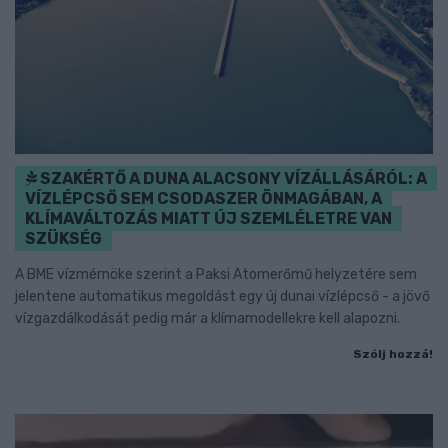
SZAKÉRTŐ A DUNA ALACSONY VÍZÁLLÁSÁRÓL: A
VÍZLÉPCSŐ SEM CSODASZER ÖNMAGÁBAN, A
KLÍMAVÁLTOZÁS MIATT ÚJ SZEMLÉLETRE VAN
SZÜKSÉG
A BME vízmérnöke szerint a Paksi Atomerőmű helyzetére sem
jelentene automatikus megoldást egy új dunai vízlépcső - a jövő
vízgazdálkodását pedig már a klímamodellekre kell alapozni.
Szólj hozzá!