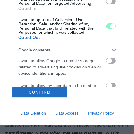
2021. június. 19. 12:15
Personal Data for Targeted Advertising.
Szomorú.
Opted In
A FOLYÓVIZEK ÉJJEL NÉGYSZER ANNYI SZÉN-
I want to opt-out of Collection, Use,
DIOXIDOT BOCSÁTANAK KI, MINT NAPPAL
Retention, Sale, and/or Sharing of my
Personal Data that Is Unrelated with the
2021. Április. 20. 08:08
Purposes for which it was collected.
Opted Out
Napi érdekesség.
OKTATÓFILM KÉSZÜL AZ ŐRSÉG
Google consents
VÍZFOLYÁSAINAK GAZDAG ÉLŐVILÁGÁRÓL
I want to allow Google to enable storage
2020. augusztus. 12. 15:56
Nagy erőkkel zajlik a „Pataklakók kalandjai” forgatása.
related to advertising like cookies on web or
device identifiers in apps.
MÁRA VÁRJÁK A RÁBA TETŐZÉSÉT
SÁRVÁRNÁL
I want to allow my user data to be sent to
2020. augusztus. 06. 15:34
Google for online advertising purposes.
CONFIRM
Nem kellett elrendelni Sárvár térségében az árvízvédelmi
készültséget.
I want to allow Google to send me
A RÁBA A VÍRUS IDEJE ALATT SEM ALSZIK
personalized advertising.
Data Deletion
Data Access
Privacy Policy
2020. május. 13. 08:45
I want to allow Google to enable storage
Szabadon építheti medrét, az árterén pedig megél a nőszirom is.
related to analytics like cookies on web or