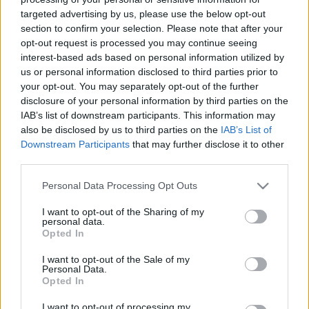
18-ÁN
targeted advertising by us, please use the below opt-out
section to confirm your selection. Please note that after your
2026. július. 07. 09:59
opt-out request is processed you may continue seeing
A II. Lampionos Hajós Felvonulás látványos programokkal,
interest-based ads based on personal information utilized by
Európa-bajnoki bemutatóval és jótékonysági eseménnyel tölti
meg a város folyóit.
us or personal information disclosed to third parties prior to
your opt-out. You may separately opt-out of the further
A NYUGAT-DUNÁNTÚL ÉS AUSZTRIA KELETI
disclosure of your personal information by third parties on the
RÉSZÉNEK CSAPADÉKOSABB IDŐJÁRÁSA
IAB’s list of downstream participants. This information may
MIATT VAS ÉS ZALA VIZEI MEGÚSZTÁK A
also be disclosed by us to third parties on the
IAB’s List of
KISZÁRADÁST
Downstream Participants
that may further disclose it to other
2022. július. 29. 06:35
third parties.
Miközben az ország keleti felében az aszálytól tartanak, addig
nyugaton minden nagyobb folyó bírja a hőséget.
Please note that this website/app uses one or more Google
Personal Data Processing Opt Outs
services and may gather and store information including but
GYAKORLATILAG KIPUSZTULT A SAJÓ
not limited to your visit or usage behaviour. You may click to
I want to opt-out of the Sharing of my
ÉLŐVILÁGA A SZLOVÁK SZAKASZON
personal data.
grant or deny consent to Google and its third-party tags to
Opted In
2022. május. 18. 16:48
use your data for below specified purposes in below Google
Február óta ömlik a szennyezett víz a folyóba, egy nagyobb
consent section.
I want to opt-out of the Sale of my
áradás után hozzánk is elérhet az ökológiai katasztrófa.
Personal Data.
A FÖLD FOLYÓINAK TÖBBSÉGE LEGALÁBB EGY
Opted In
NAPRA KISZÁRAD
I want to opt-out of processing my