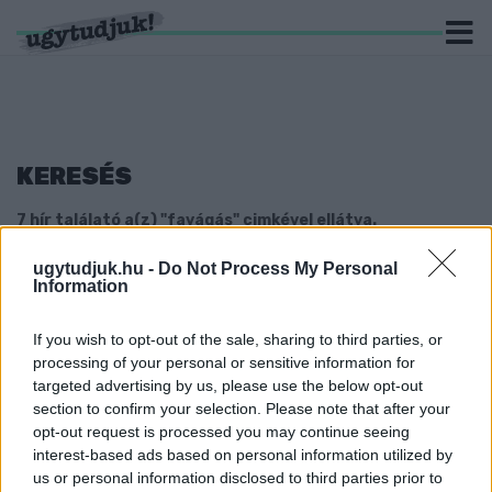
KERESÉS
7 hír találató a(z) "favágás" cimkével ellátva.
ugytudjuk.hu -
Do Not Process My Personal
NEM LAKÓPARK, BÖLCSŐDE ÉPÜL
Information
SZOMBATHELYEN A KÖZÉPHEGYI ÚTON
2023. szeptember. 05. 16:44
If you wish to opt-out of the sale, sharing to third parties, or
A fákat a gyerekek védelme miatt kellett kivágni.
processing of your personal or sensitive information for
ARRA KÉRTE AZ ÖNKORMÁNYZAT A
targeted advertising by us, please use the below opt-out
SZOMBATHELYI TELEKTULAJDONOST, HOGY
section to confirm your selection. Please note that after your
METSSZE MEG A VESZÉLYES FÁKAT, ERRE Ő
opt-out request is processed you may continue seeing
KIIRTOTTA AZ EGÉSZ FASORT
interest-based ads based on personal information utilized by
us or personal information disclosed to third parties prior to
2020. július. 22. 11:09