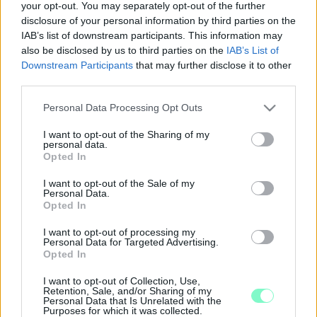
your opt-out. You may separately opt-out of the further
Szomorú a látvány a Petőfi-telep és a Rába gyár között.
disclosure of your personal information by third parties on the
KIDERÜLT, MI VOLT AZ A NAGY TITOK, AMI
IAB’s list of downstream participants. This information may
MIATT NEM MEHETTÜNK BE A KŐSZEGI
also be disclosed by us to third parties on the
IAB’s List of
KÖZMEGHALLGATÁSRA
Downstream Participants
that may further disclose it to other
2020. július. 06. 16:39
third parties.
Rekordgyorsasággal került nyilvánosságra az ülés 3 órás
hanganyaga.
Please note that this website/app uses one or more Google
Personal Data Processing Opt Outs
services and may gather and store information including but
AZ ERDÉSZET SZERINT AZ OTT ÉLŐKNEK IS
not limited to your visit or usage behaviour. You may click to
I want to opt-out of the Sharing of my
HASZNOS LESZ A KŐSZEGI-HEGYSÉGRE
personal data.
grant or deny consent to Google and its third-party tags to
TERVEZETT ÚJ FAKITERMELŐ ÚT
Opted In
use your data for below specified purposes in below Google
2020. június. 29. 11:32
consent section.
I want to opt-out of the Sale of my
Ma tartanak közmeghallgatást a témában, végre nem csak a
Personal Data.
levelezgetés fog menni.
Opted In
HA EZT MEGLÉPI KŐSZEG POLGÁRMESTERE,
I want to opt-out of processing my
AKKOR AZ EGÉSZ ERDÉSZETI ÚT
Personal Data for Targeted Advertising.
ÉRTELMETLENNÉ VÁLIK
Opted In
2020. május. 25. 11:02
I want to opt-out of Collection, Use,
Básthy Béla azt írja, hogy a Pogányi út az erdészet állításával
Retention, Sale, and/or Sharing of my
ellentétben nem elkerülő út, és a lakók városon belüli napi
Personal Data that Is Unrelated with the
forgalmának lebonyolításában nagyon fontos szerepe van.
Purposes for which it was collected.