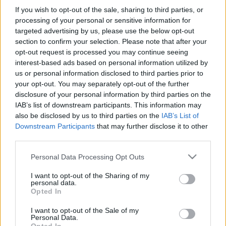
2022. június. 19. 14:18
If you wish to opt-out of the sale, sharing to third parties, or
Négy tagú család kiadásaival számoltak.
processing of your personal or sensitive information for
KÉZJELEKKEL VEZÉNYELTÉK A FIDESZESEKET
targeted advertising by us, please use the below opt-out
– BŐSZ ANETT A POLITIKA BELSŐ VILÁGÁRÓL
section to confirm your selection. Please note that after your
ÉS AZ ELLENZÉKI VERESÉGRŐL
opt-out request is processed you may continue seeing
interest-based ads based on personal information utilized by
2022. június. 10. 13:48
us or personal information disclosed to third parties prior to
Az utolsó héten már éreztük, hogy a billegő körzetek elvesztek,
de azt nem gondoltuk volna, hogy átfordulnak a korábban 7-8
your opt-out. You may separately opt-out of the further
százalékos vezetéssel mértek is – mondta az Azonnalinak Bősz
disclosure of your personal information by third parties on the
Anett.
IAB’s list of downstream participants. This information may
also be disclosed by us to third parties on the
IAB’s List of
KÍVÁNNI SE LEHETNE JOBB MECCSET, MINT
AMILYEN AZ ERZSÉBETVÁROSI IDŐKÖZIN LESZ!
Downstream Participants
that may further disclose it to other
third parties.
2022. május. 30. 18:22
Aki még tud szórakozni a hazai politikai csatározásokon, figyelje
Please note that this website/app uses one or more Google
Personal Data Processing Opt Outs
az eseményeket, egy belső hang nekünk azt súgja, nagy kár
services and may gather and store information including but
lenne kihagyni.
not limited to your visit or usage behaviour. You may click to
I want to opt-out of the Sharing of my
personal data.
ELLENZÉKI REAKCIÓK: HIÁNYZÓ BÉREMELÉS,
grant or deny consent to Google and its third-party tags to
Opted In
TÖRVÉNYTELEN KORMÁNY, ADÓT A
use your data for below specified purposes in below Google
KASZINÓKRA IS!
consent section.
I want to opt-out of the Sale of my
Personal Data.
2022. május. 25. 20:06