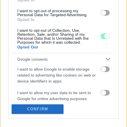
Opted In
Ezt mondja az ellenzék Orbán bejelentésére.
„BASZD MEG GERGŐ, TE HOZTAD A
I want to opt-out of processing my
Personal Data for Targeted Advertising.
NYAKUNKRA EZT AZ EMBERT” – ÍGY OMLOTT
Opted In
ÖSSZE AZ ELLENZÉKI KAMPÁNY
I want to opt-out of Collection, Use,
2022. május. 17. 10:38
Retention, Sale, and/or Sharing of my
A Direkt36 hosszú oknyomozó cikkben tárta fel, hogy esett
Personal Data that Is Unrelated with the
szét az ellenzéki kampány tavaly október és idén március
Purposes for which it was collected.
között.
Opted Out
KÁLMÁN OLGA LETT A DK ÚJ
Google consents
FRAKCIÓSZÓVIVŐJE
2022. május. 15. 13:01
I want to allow Google to enable storage
Demokratikus Koalíció szerint az egykori műsorvezető többször
related to advertising like cookies on web or
bizonyította, hogy az Orbán-rendszer elkötelezett ellenfele.
device identifiers in apps.
GYŐRI ELLENZÉK A FUDAN-ÖTLETRŐL: EBBŐL
I want to allow my user data to be sent to
A GYŐRIEKNEK SEMMILYEN POZITÍVUMA NEM
Google for online advertising purposes.
SZÁRMAZIK
2022. május. 05. 06:28
CONFIRM
I want to allow Google to send me
Megkérdeztük a helyben aktív ellenzéki pártok képviselőit arról,
personalized advertising.
hogy mit gondolnak Dézsi polgármester azon ötletéről, hogy
épüljön fel Győrben a Fudan Egyetem.