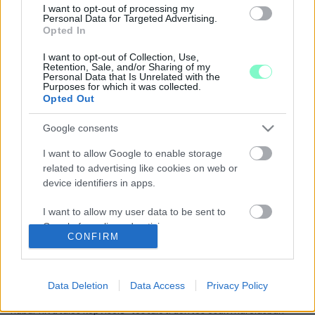
2022. július. 25. 20:01
I want to opt-out of processing my
Personal Data for Targeted Advertising.
A nyári szezon beköszöntével egyre több turista és
Opted In
vendégmunkás érkezik a városba, az önkormányzat több
megoldással próbálja visszaszorítani a rendbontások számát.
I want to opt-out of Collection, Use,
Retention, Sale, and/or Sharing of my
IDÉN MÁR A HETEDIK RÉCÉT KELL ELLÁTNI
Personal Data that Is Unrelated with the
SZOMBATHELYEN KUTYATÁMADÁS MIATT
Purposes for which it was collected.
Opted Out
2022. július. 25. 11:48
Rendszeresen támadnak a madarakra a Csónakázó-tónál.
Google consents
GALÉRIA – KÉKRUHÁS FUTÓK LEPTÉK EL A
SZOMBATHELYI CSÓNAKÁZÓ-TÓ KÖRNYÉKÉT
I want to allow Google to enable storage
related to advertising like cookies on web or
2022. május. 14. 11:50
device identifiers in apps.
Idén már harmadik alkalommal rendezték meg a KÉK Futást.
A SÁRVÁRI CSÓNAKÁZÓ-TÓ ÜZEMELTETŐJE
I want to allow my user data to be sent to
MÁR KÉSZÜLT A PÁLYÁZATRA, AMIKOR A
Google for online advertising purposes.
VÁROSVEZETÉS PÁLYÁZTATÁS NÉLKÜL EGY
CONFIRM
MÁSIK VÁLLALKOZÓNAK PASSZOLTA ÁT A
I want to allow Google to send me
VÍZFELÜLETET
personalized advertising.
2022. március. 23. 11:06
Data Deletion
Data Access
Privacy Policy
Az egykori üzemeltetőt erről már decemberben tájékoztatták,
I want to allow Google to enable storage
habár hivatalos képviselő-testületi döntés csak márciusban
related to analytics like cookies on web or