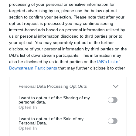
processing of your personal or sensitive information for
CSÓNAKÁZÓ-TÓ HIDEG VÍZÉBE EGY
targeted advertising by us, please use the below opt-out
MOZGÁSSÉRÜLT FÉRFI
section to confirm your selection. Please note that after your
2023. május. 08. 11:57
opt-out request is processed you may continue seeing
Idejében jött a segítség.
interest-based ads based on personal information utilized by
A NAP SZÁMADATA: 240 TONNA MÉSZKÖVET
us or personal information disclosed to third parties prior to
HASZNÁLNAK FEL A SZOMBATHELYI
your opt-out. You may separately opt-out of the further
CSÓNAKÁZÓ-TÓ SÉTÁNYÁNAK TELJES
disclosure of your personal information by third parties on the
FELÚJÍTÁSÁHOZ
IAB’s list of downstream participants. This information may
also be disclosed by us to third parties on the
IAB’s List of
2023. január. 11. 12:29
Downstream Participants
that may further disclose it to other
3 millió forintot költ el a város a rekonstrukcióra, amelynek helye
egyébként egy fideszes képviselő körzetében van.
third parties.
ÚJ STÉG ÉPÜL A SÁRVÁRI CSÓNAKÁZÓ-TÓ
Please note that this website/app uses one or more Google
Personal Data Processing Opt Outs
VÍZFELÜLETÉN
services and may gather and store information including but
not limited to your visit or usage behaviour. You may click to
I want to opt-out of the Sharing of my
2022. augusztus. 25. 14:01
personal data.
A stéget a most épülő hotel üzemeltetői alakítanák ki, cserébe a
grant or deny consent to Google and its third-party tags to
Opted In
város használhatja a hotel területén lévő magánutat.
use your data for below specified purposes in below Google
consent section.
REGGEL NYOLC ÉS DÉLUTÁN NÉGY KÖZÖTT
I want to opt-out of the Sale of my
Personal Data.
EGY JÁRŐRPÁR VIGYÁZ A RENDRE A SÁRVÁRI
Opted In
CSÓNAKÁZÓ-TÓ MELLETT