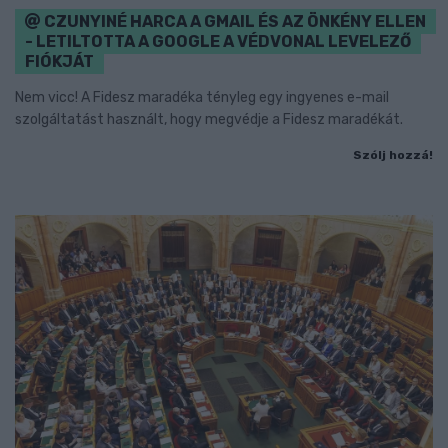
CZUNYINÉ HARCA A GMAIL ÉS AZ ÖNKÉNY ELLEN
- LETILTOTTA A GOOGLE A VÉDVONAL LEVELEZŐ
FIÓKJÁT
Nem vicc! A Fidesz maradéka tényleg egy ingyenes e-mail
szolgáltatást használt, hogy megvédje a Fidesz maradékát.
Szólj hozzá!