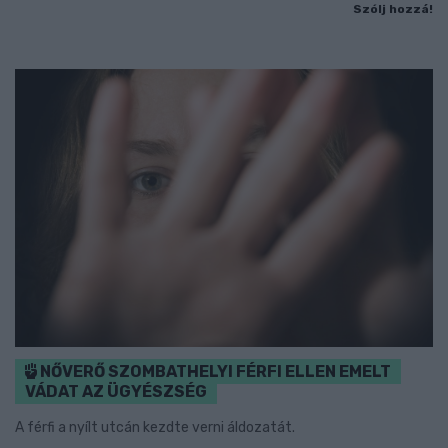
Szólj hozzá!
NŐVERŐ SZOMBATHELYI FÉRFI ELLEN EMELT
VÁDAT AZ ÜGYÉSZSÉG
A férfi a nyílt utcán kezdte verni áldozatát.