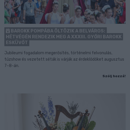
BAROKK POMPÁBA ÖLTÖZIK A BELVÁROS:
HÉTVÉGÉN RENDEZIK MEG A XXXIII. GYŐRI BAROKK
ESKÜVŐT
Jubileumi fogadalom megerősítés, történelmi felvonulás,
tűzshow és vezetett séták is várják az érdeklődőket augusztus
7–8-án.
Szólj hozzá!