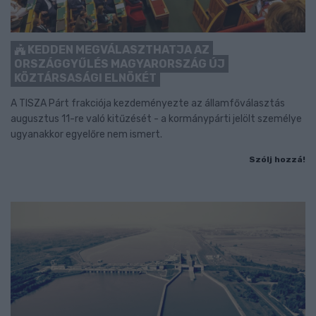
KEDDEN MEGVÁLASZTHATJA AZ
ORSZÁGGYŰLÉS MAGYARORSZÁG ÚJ
KÖZTÁRSASÁGI ELNÖKÉT
A TISZA Párt frakciója kezdeményezte az államfőválasztás
augusztus 11-re való kitűzését - a kormánypárti jelölt személye
ugyanakkor egyelőre nem ismert.
Szólj hozzá!