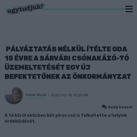
PÁLYÁZTATÁS NÉLKÜL ÍTÉLTE ODA
15 ÉVRE A SÁRVÁRI CSÓNAKÁZÓ-TÓ
ÜZEMELTETÉSÉT EGY ÚJ
BEFEKTETŐNEK AZ ÖNKORMÁNYZAT
Fehér Buda
2022-03-10 15:20:48
Szólj hozzá!
A tó körül eközben két piros cső is felkeltette a helyiek
érdeklődését.