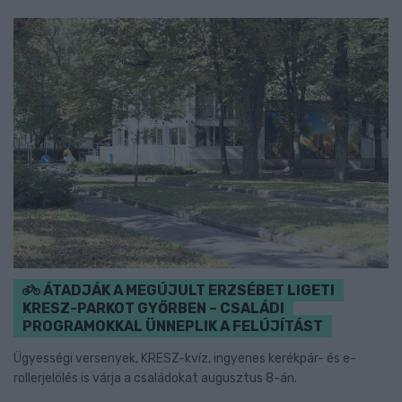
ÁTADJÁK A MEGÚJULT ERZSÉBET LIGETI
KRESZ-PARKOT GYŐRBEN – CSALÁDI
PROGRAMOKKAL ÜNNEPLIK A FELÚJÍTÁST
Ügyességi versenyek, KRESZ-kvíz, ingyenes kerékpár- és e-
rollerjelölés is várja a családokat augusztus 8-án.