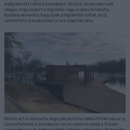
eddig lehetett látni a Csónakázó-tó körül, hiszen nem volt
világos, hogy ezeket a régi bérlő, vagy a város birtokolta.
Kondora elmondta, hogy ezek a régi bérlőé voltak, az új
üzemeltető új eszközöket is hoz majd Sárvárra.
Klimits azt is elmondta, hogy pályáztatás nélkül ítélték oda az új
üzemeltetőnek a Csónakázó-tavat, szerinte pedig a 15 éves
szerződés az sok, eddig rövidebb időintervallumokra adták bérbe