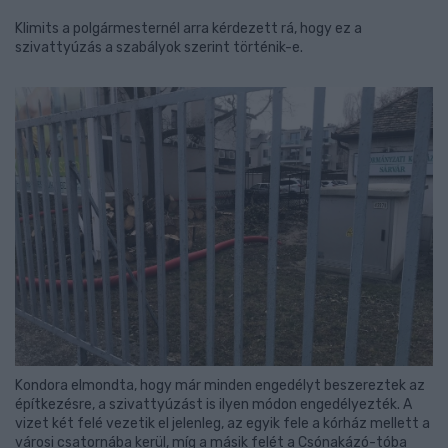
Klimits a polgármesternél arra kérdezett rá, hogy ez a
szivattyúzás a szabályok szerint történik-e.
Kondora elmondta, hogy már minden engedélyt beszereztek az
építkezésre, a szivattyúzást is ilyen módon engedélyezték. A
vizet két felé vezetik el jelenleg, az egyik fele a kórház mellett a
városi csatornába kerül, míg a másik felét a Csónakázó-tóba