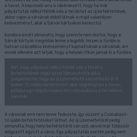
a tavat. A képviselő arra is rákérdezett, hogy ha már
pályáztatás nélkül ítélték oda a területet az új befektetőnek,
akkor vajon a sárváriak ebből látnak-e majd valamilyen
kedvezményt, akár a Sárvár kártyákon keresztül.
Kondora ismét elmondta, hogy szerinte nem biztos, hogy a
Sárvár kártyás megoldás lenne a legjobb, hiszen a fürdőn is
hatvan százalékos kedvezményt kaphatnának a sárváriak, ám
ennek ellenére azt látják, hogy a helyiek ritkán járnak ki a fürdőre.
Azt, hogy pályázat nélkül ítélték oda a tavat a
befektetőnek végül azzal támasztotta alá a
polgármester, hogy az új üzemeltető a következő 2-3
évben 70 milliós befektetést akar végrehajtani a tavon,
például egy négyévszakos korcsolyapálya is a tervekben
van már.
A városnak erre nem lenne fedezete, így viszont a Csónakázó-
tó újabb befektetéseket láthat. Az új üzemeltetőről pedig
elmondta, hogy helyi befektetőről van szó, akivel már többször
dolgozott együtt a város. Egy pályáztatás esetén pedig nem