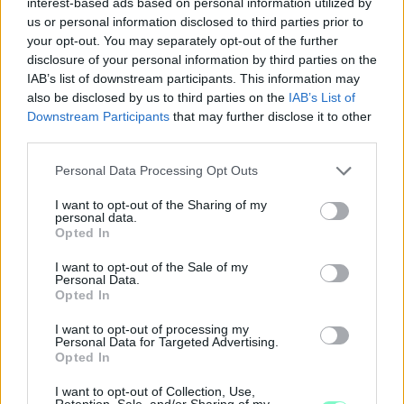
interest-based ads based on personal information utilized by
us or personal information disclosed to third parties prior to
your opt-out. You may separately opt-out of the further
disclosure of your personal information by third parties on the
IAB’s list of downstream participants. This information may
also be disclosed by us to third parties on the
IAB’s List of
Downstream Participants
that may further disclose it to other
third parties.
Please note that this website/app uses one or more Google
Personal Data Processing Opt Outs
services and may gather and store information including but
KÁNIKULA 2026 - ENYHÜL A HŐSÉG, DE MÉG
not limited to your visit or usage behaviour. You may click to
I want to opt-out of the Sharing of my
personal data.
NINCS VÉGE: SZOMBATTÓL MÁR “CSAK”
grant or deny consent to Google and its third-party tags to
Opted In
MÁSODFOKÚ RIASZTÁS LESZ ÉRVÉNYBEN
use your data for below specified purposes in below Google
consent section.
I want to opt-out of the Sale of my
A július vége óta tartó harmadfokú hőségriasztást mérséklik, de
Personal Data.
a tartós meleg miatt továbbra is fokozott óvatosságra van
Opted In
szükség.
I want to opt-out of processing my
Personal Data for Targeted Advertising.
Szólj hozzá!
Opted In
I want to opt-out of Collection, Use,
Retention, Sale, and/or Sharing of my