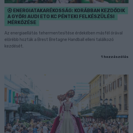
ENERGIATAKARÉKOSSÁG: KORÁBBAN KEZDŐDIK
A GYŐRI AUDI ETO KC PÉNTEKI FELKÉSZÜLÉSI
MÉRKŐZÉSE
Az energiaellátás tehermentesítése érdekében másfél órával
előrébb hozták a Brest Bretagne Handball elleni találkozó
kezdését.
1 hozzászólás