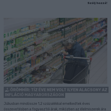
Szólj hozzá!
ÖRÖMHÍR: TÍZ ÉVE NEM VOLT ILYEN ALACSONY AZ
INFLÁCIÓ MAGYARORSZÁGON
Júliusban mindössze 1,2 százalékkal emelkedtek éves
összevetésben a fogyasztói árak, miközben az élelmiszerek ára