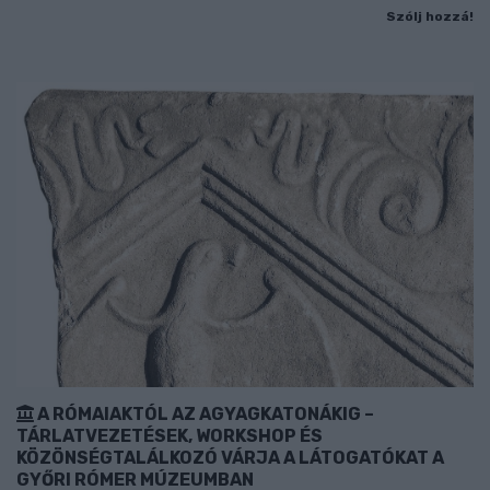
Szólj hozzá!
A RÓMAIAKTÓL AZ AGYAGKATONÁKIG –
TÁRLATVEZETÉSEK, WORKSHOP ÉS
KÖZÖNSÉGTALÁLKOZÓ VÁRJA A LÁTOGATÓKAT A
GYŐRI RÓMER MÚZEUMBAN