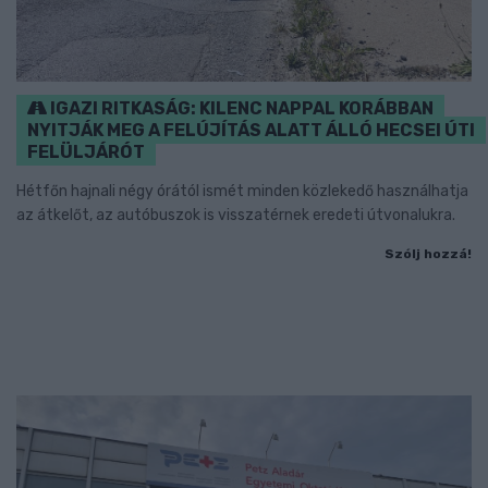
IGAZI RITKASÁG: KILENC NAPPAL KORÁBBAN
NYITJÁK MEG A FELÚJÍTÁS ALATT ÁLLÓ HECSEI ÚTI
FELÜLJÁRÓT
Hétfőn hajnali négy órától ismét minden közlekedő használhatja
az átkelőt, az autóbuszok is visszatérnek eredeti útvonalukra.
Szólj hozzá!