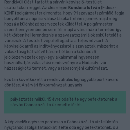
Rendkívüli ülést tartott a sárvári képviselő-testület
csütörtökön reggel. Az ülés elején
Kondora István
(Fidesz-
KDNP) polgármester elmondta, hogy 91 szavazatszámláló fogja
bonyolítani az áprilisi választásokat, ehhez jönnek majd még
hozzá a különböző szervezetek küldöttei. A polgármester
szerint ennyi ember be sem fér majd a városháza termébe, így
két körben kell lerendeznie a szavazatszámlálók eskütételét a
városnak. A testület végül elfogadta a teljes névsort. A
képviselők arról az indítványozásról is szavaztak, miszerint a
választásig hátralévő három hétben a különböző
jelölőszervezetek egy-egy alkalommal ingyenesen
használhatják választási rendezvényre a Nádasdy-vár
házasságkötő termét, vagy a rábasömjéni kultúrházat.
Ezután következett a rendkívüli ülés legnagyobb port kavaró
döntése. A sárvári önkormányzat ugyanis
pályáztatás nélkül, 15 évre odaítélte egy befektetőnek a
sárvári Csónakázó-tó üzemeltetését.
A képviselők egészen pontosan a Csónakázó-tó vízfelületén
nyújtandó szolgáltatásokat ítélte oda egy befektetőnek, ő a