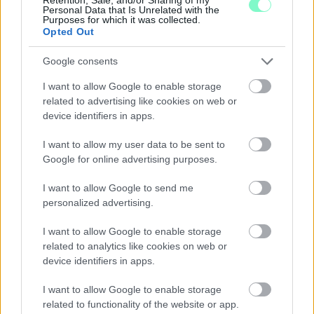
Personal Data that Is Unrelated with the
Purposes for which it was collected.
Opted Out
Google consents
I want to allow Google to enable storage
related to advertising like cookies on web or
device identifiers in apps.
I want to allow my user data to be sent to
Google for online advertising purposes.
I want to allow Google to send me
personalized advertising.
KÉT RÉSZLETBEN ÉRKEZIK A 100 EZER FORINTOS
ISKOLAKEZDÉSI TÁMOGATÁS, AMIT NEM KELL KÜLÖN
I want to allow Google to enable storage
IGÉNYELNI
related to analytics like cookies on web or
Az első 50 ezer forintot még a tanévkezdés előtt folyósítja a
device identifiers in apps.
Magyar Államkincstár, a második részlet novemberben, utalvány
I want to allow Google to enable storage
formájában érkezik.
related to functionality of the website or app.