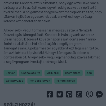
ömlesztik. Kondora azt is elmondta, hogy egy közeli lakó már a
bíróságra vitte az építkezés ügyét, eddig ezeket az építtető
nyerte meg. A polgármester egyébként meglepődött azon, hogy
„Sárvár fejlődése egyeseknek csak annyit ér, hogy bírósági
kérdéseket generáljanak belőle”.
A képviselők végül formálisan is megszavazták a Nemzeti
Összefogás támogatását. Kondora István ugyanis az orosz-
ukrán háború kitörését követő napon saját döntésére 1 millió
forintot utalt át a Híd Kárpátaljáért segélyprogram
támogatására. A polgármester egyébként ezt legálisan tette,
ám azt kérte a képviselőktől, hogy támogassák ebben a
döntésében őt. A képviselők végül egyhangúlag szavazták meg
a segélyprogram ilyesfajta támogatását.
Sárvár
Csónakázó-tó
vizibicikli
üzemeltető
cső
szivattyúzás
Kondora István
Klimits István
SZÓLJ HOZZÁ!