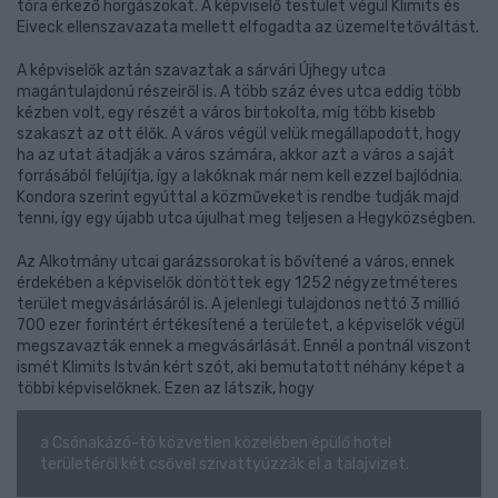
tóra érkező horgászokat. A képviselő testület végül Klimits és
Eiveck ellenszavazata mellett elfogadta az üzemeltetőváltást.
A képviselők aztán szavaztak a sárvári Újhegy utca
magántulajdonú részeiről is. A több száz éves utca eddig több
kézben volt, egy részét a város birtokolta, míg több kisebb
szakaszt az ott élők. A város végül velük megállapodott, hogy
ha az utat átadják a város számára, akkor azt a város a saját
forrásából felújítja, így a lakóknak már nem kell ezzel bajlódnia.
Kondora szerint egyúttal a közműveket is rendbe tudják majd
tenni, így egy újabb utca újulhat meg teljesen a Hegyközségben.
Az Alkotmány utcai garázssorokat is bővítené a város, ennek
érdekében a képviselők döntöttek egy 1252 négyzetméteres
terület megvásárlásáról is. A jelenlegi tulajdonos nettó 3 millió
700 ezer forintért értékesítené a területet, a képviselők végül
megszavazták ennek a megvásárlását. Ennél a pontnál viszont
ismét Klimits István kért szót, aki bemutatott néhány képet a
többi képviselőknek. Ezen az látszik, hogy
a Csónakázó-tó közvetlen közelében épülő hotel
területéről két csővel szivattyúzzák el a talajvizet.