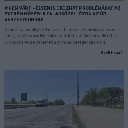
NEM VÁRT HELYEN IS OKOZHAT PROBLÉMÁKAT AZ
EXTRÉM HŐSÉG: A TALAJKÖZELI ÓZON AZ ÚJ
VESZÉLYFORRÁS
A forró, napos időjárás kedvez a talajközeli ózon kialakulásának,
amely irritálhatja a légutakat, ronthatja a tüdő működését és
különösen veszélyes lehet a krónikus betegek számára.
Szólj hozzá!