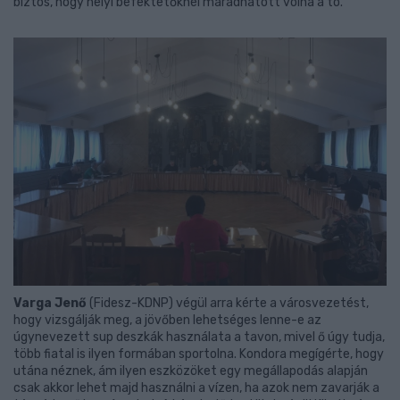
biztos, hogy helyi befektetőknél maradhatott volna a tó.
Varga Jenő
(Fidesz-KDNP) végül arra kérte a városvezetést,
hogy vizsgálják meg, a jövőben lehetséges lenne-e az
úgynevezett sup deszkák használata a tavon, mivel ő úgy tudja,
több fiatal is ilyen formában sportolna. Kondora megígérte, hogy
utána néznek, ám ilyen eszközöket egy megállapodás alapján
csak akkor lehet majd használni a vízen, ha azok nem zavarják a