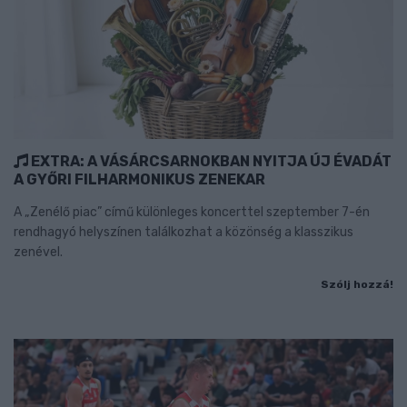
EXTRA: A VÁSÁRCSARNOKBAN NYITJA ÚJ ÉVADÁT
A GYŐRI FILHARMONIKUS ZENEKAR
A „Zenélő piac” című különleges koncerttel szeptember 7-én
rendhagyó helyszínen találkozhat a közönség a klasszikus
zenével.
Szólj hozzá!