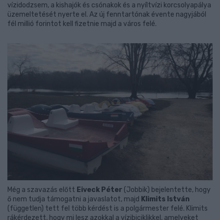
vízidodzsem, a kishajók és csónakok és a nyíltvízi korcsolyapálya
üzemeltetését nyerte el. Az új fenntartónak évente nagyjából
fél millió forintot kell fizetnie majd a város felé.
Még a szavazás előtt
Eiveck Péter
(Jobbik) bejelentette, hogy
ő nem tudja támogatni a javaslatot, majd
Klimits István
(független) tett fel több kérdést is a polgármester felé. Klimits
rákérdezett, hogy mi lesz azokkal a vízibiciklikkel, amelyeket