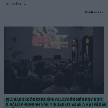
már csökkent.
Szólj hozzá!
A BAROKK ÖSSZES ÁRNYALATA ÉS MÉG EGY SOR
KIVÁLÓ PROGRAM VÁR MINDENKIT EZEN A HÉTVÉGÉN