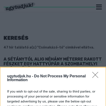
KERESÉS
47 hír találató a(z) "Csónakázó-tó" cimkével ellátva.
A SÉTÁNYTÓL ALIG NÉHÁNY MÉTERRE RAKOTT
FÉSZKET EGY HATTYÚPÁR A SZOMBATHELYI
CSÓNAKÁZÓ TAVON
2021. Április. 29. 21:07
ugytudjuk.hu -
Do Not Process My Personal
Information
Látvány költés.
BEFUTOTT EGY KALÓZHAJÓ A SÁRVÁRI
CSÓNAKÁZÓ-TÓ JÁTSZÓTERÉRE
If you wish to opt-out of the sale, sharing to third parties, or
processing of your personal or sensitive information for
2021. február. 27. 09:44
targeted advertising by us, please use the below opt-out
Méretes játékkal bővült a park melletti terület.