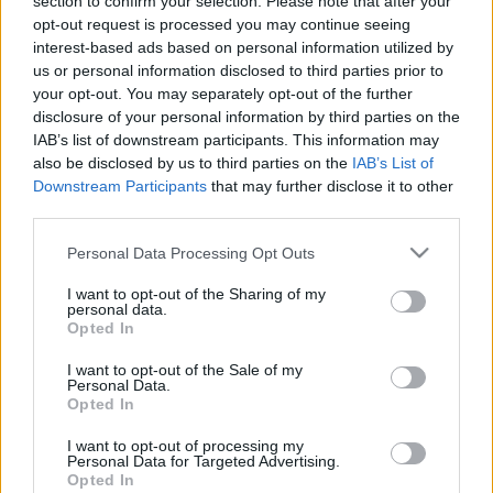
section to confirm your selection. Please note that after your
VALAKI EGY NAGYON KEDVES ÜZENETTEL
opt-out request is processed you may continue seeing
MOTIVÁLJA A SZOMBATHELYI CSÓTÓ
interest-based ads based on personal information utilized by
LÁTOGATÓIT
us or personal information disclosed to third parties prior to
your opt-out. You may separately opt-out of the further
2021. február. 26. 08:50
Kézzel írt üzenet, fára ragasztva.
disclosure of your personal information by third parties on the
IAB’s list of downstream participants. This information may
ÉPÜL AZ ÚJ JÁTSZÓTÉR A SÁRVÁRI
also be disclosed by us to third parties on the
IAB’s List of
CSÓNAKÁZÓ-TÓ MELLETT
Downstream Participants
that may further disclose it to other
2021. február. 24. 09:55
third parties.
Csütörtökön egy kalózhajó is érkezik a tópart közelébe.
Please note that this website/app uses one or more Google
Personal Data Processing Opt Outs
ELKÉSZÜLT A SÁRVÁRI CSÓNAKÁZÓ-TÓ KÉT
services and may gather and store information including but
HÍDJA
not limited to your visit or usage behaviour. You may click to
I want to opt-out of the Sharing of my
personal data.
2021. január. 05. 17:31
grant or deny consent to Google and its third-party tags to
Opted In
Egyre több kézzelfogható eredménye van a tó körül zajló
use your data for below specified purposes in below Google
beruházásnak.
consent section.
I want to opt-out of the Sale of my
TERMÉSZETES ANYAG OKOZTA AZ OLAJNAK
Personal Data.
Opted In
TŰNŐ SZENNYEZŐDÉST A SZOMBATHELYI
CSÓNAKÁZÓ-TAVON
I want to opt-out of processing my
Personal Data for Targeted Advertising.
2020. december. 19. 08:54
Opted In
Erre jutottak a szakemberek.