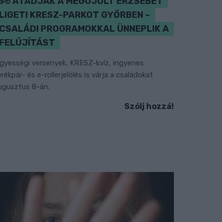
ÁTADJÁK A MEGÚJULT ERZSÉBET
LIGETI KRESZ-PARKOT GYŐRBEN –
CSALÁDI PROGRAMOKKAL ÜNNEPLIK A
FELÚJÍTÁST
gyességi versenyek, KRESZ-kvíz, ingyenes
erékpár- és e-rollerjelölés is várja a családokat
ugusztus 8-án.
Szólj hozzá!