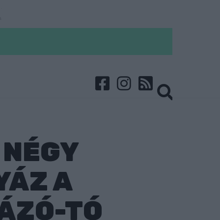
 NÉGY
YÁZ A
KÁZÓ-TÓ