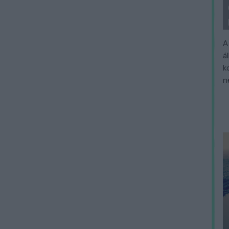
A
á
k
n