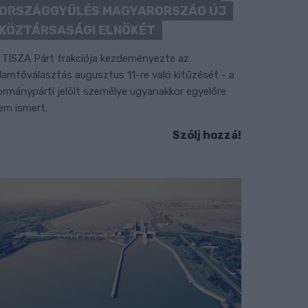
ORSZÁGGYŰLÉS MAGYARORSZÁG ÚJ
KÖZTÁRSASÁGI ELNÖKÉT
 TISZA Párt frakciója kezdeményezte az
llamfőválasztás augusztus 11-re való kitűzését - a
ormánypárti jelölt személye ugyanakkor egyelőre
em ismert.
Szólj hozzá!