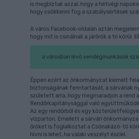
is megbíztak azzal, hogy a hétvégi napokon 
hogy csökkenni fog a szabálysértések sz
A város Facebook-oldalán aztán megjelent
hogy mit is csinálnak a járőrök a tó körül.
a városban lévő vendégmunkások szá
Éppen ezért az önkormányzat kiemelt felad
biztonságának fenntartását, a sárváriak 
született arra, hogy megmaradjon a rend a
Rendőrkapitánysággal való együttműködés 
Az egy rendőrből és egy közterületfelügyelő
vízparton. Emellett a sárvári önkormányza
őröket is foglalkoztat a Csónakázó-tó kö
hívni is lehet, ha valaki veszélyt észlel.