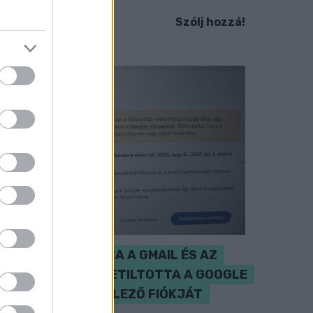
Szólj hozzá!
CZUNYINÉ HARCA A GMAIL ÉS AZ
ÖNKÉNY ELLEN - LETILTOTTA A GOOGLE
A VÉDVONAL LEVELEZŐ FIÓKJÁT