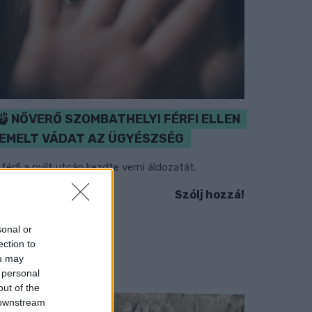
NŐVERŐ SZOMBATHELYI FÉRFI ELLEN
EMELT VÁDAT AZ ÜGYÉSZSÉG
 férfi a nyílt utcán kezdte verni áldozatát.
Szólj hozzá!
sonal or
ection to
ou may
 personal
out of the
 downstream