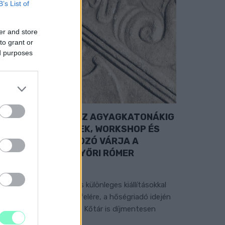
B’s List of
er and store
to grant or
ed purposes
A RÓMAIAKTÓL AZ AGYAGKATONÁKIG
 TÁRLATVEZETÉSEK, WORKSHOP ÉS
ÖZÖNSÉGTALÁLKOZÓ VÁRJA A
ÁTOGATÓKAT A GYŐRI RÓMER
MÚZEUMBAN
ngyenes programokkal és különleges kiállításokkal
észülnek a hét második felére, a hőségriadó idején
áadásul a Várkazamata – Kőtár is díjmentesen
átogatható.