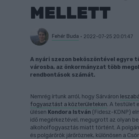
MELLETT
Fehér Buda
2022-07-25 20:01:47
A nyári szezon beköszöntével egyre t
városba, az önkormányzat több megold
rendbontások számát.
Nemrég írtunk arról, hogy Sárváron
leszabá
fogyasztást a közterületeken
. A testület
ülésen
Kondora István
(Fidesz-KDNP) elmo
idő megérkeztével, megugrott az olyan be
alkoholfogyasztás miatt történt. A polgár
és polgárőrök járőröznek, különösen a Cs