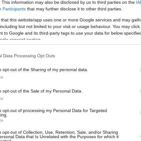
. This information may also be disclosed by us to third parties on the
IA
Participants
that may further disclose it to other third parties.
 that this website/app uses one or more Google services and may gath
including but not limited to your visit or usage behaviour. You may click 
 to Google and its third-party tags to use your data for below specifi
ogle consent section.
l Data Processing Opt Outs
o opt-out of the Sharing of my personal data.
In
–
K
o opt-out of the Sale of my Personal Data.
L
In
to opt-out of processing my Personal Data for Targeted
ing.
I
In
k
r
o opt-out of Collection, Use, Retention, Sale, and/or Sharing
ersonal Data that Is Unrelated with the Purposes for which it
l
lected.