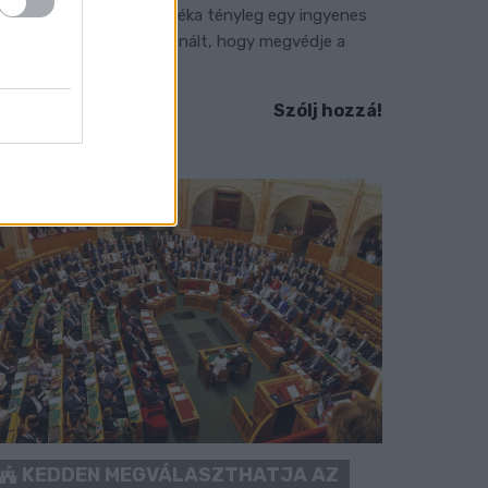
em vicc! A Fidesz maradéka tényleg egy ingyenes
-mail szolgáltatást használt, hogy megvédje a
idesz maradékát.
Szólj hozzá!
KEDDEN MEGVÁLASZTHATJA AZ