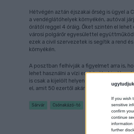
Hétvégén aztán éjszakai őrség is ügyel a 
a vendéglátóhelyek környékén, autóval já
órától reggel 4 óráig. Őket szintén el leh
városi polgárőr egyesülettel együttműködi
ezek a civil szervezetek is segítik a rend
környékén.
A posztban felhívják a figyelmet arra is, h
lehet használni a vízi eszközöket is. Horgás
is csak a kijelölt helyen lehet. Aki ezeket
ugytudjuk
el, amit 50 ezertől akár 150 ezer forintig 
If you wish 
sensitive in
Sárvár
Csónakázó-tó
confirm you
continue se
information 
further disc