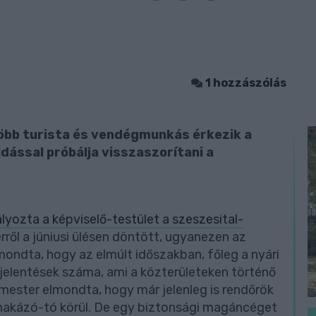
1 hozzászólás
öbb turista és vendégmunkás érkezik a
ással próbálja visszaszorítani a
lyozta a képviselő-testület a szeszesital-
 erről a júniusi ülésen döntött, ugyanezen az
ndta, hogy az elmúlt időszakban, főleg a nyári
jelentések száma, ami a közterületeken történő
mester elmondta, hogy már jelenleg is rendőrök
ónakázó-tó körül. De egy biztonsági magáncéget