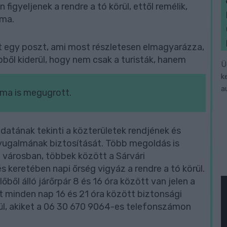
figyeljenek a rendre a tó körül, ettől remélik,
áma.
 egy poszt, ami most részletesen elmagyarázza,
 Ebből kiderül, hogy nem csak a turisták, hanem
Ü
k
a
ma is megugrott.
atának tekinti a közterületek rendjének és
nyugalmának biztosítását. Több megoldás is
 városban, többek között a Sárvári
keretében napi őrség vigyáz a rendre a tó körül.
ből álló járőrpár 8 és 16 óra között van jelen a
t minden nap 16 és 21 óra között biztonsági
rül, akiket a 06 30 670 9064-es telefonszámon