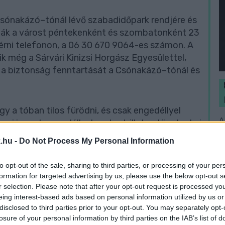
Csónakázó–tónál lévő szabadidőpark rendjére és
rják a várost péntekenként és szombatonként 23
et érni telefonon, a 06 30 670 9064-es számon. A
k még a Sárvári Kinizsi Horgász Egyesülettel,
 és a biztonság fenntartását a Csónakázó–tónál és
ogy a tóban tilos fürödni, és csak engedéllyel
A
zni is csak engedéllyel szabad, illetve tüzet rakni
 a szabályokat megszegi, az szabálysértést követ
.hu -
Do Not Process My Personal Information
terjedő pénzbírsággal sújthatnak.
to opt-out of the sale, sharing to third parties, or processing of your per
formation for targeted advertising by us, please use the below opt-out s
r selection. Please note that after your opt-out request is processed y
eing interest-based ads based on personal information utilized by us or
disclosed to third parties prior to your opt-out. You may separately opt-
losure of your personal information by third parties on the IAB’s list of