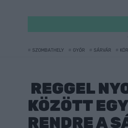
SZOMBATHELY
GYŐR
SÁRVÁR
KÖ
REGGEL NYO
KÖZÖTT EGY
RENDRE A S