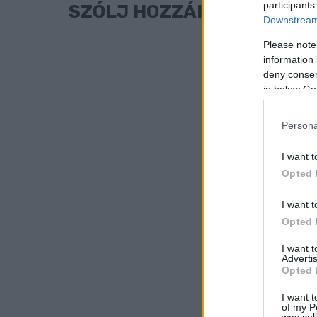
participants
SZÓLJ HOZZÁ!
Downstream 
Please note
information 
deny consent
in below Go
Persona
I want t
Opted 
I want t
Opted 
I want 
Advertis
Opted 
I want t
of my P
was col