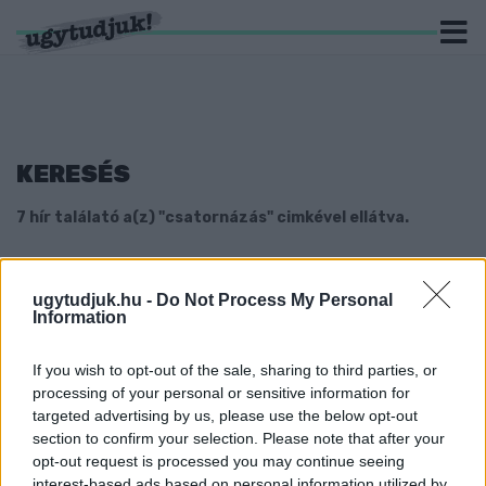
KERESÉS
7 hír találató a(z) "csatornázás" cimkével ellátva.
A SÁRÁSIAK SZERINT NEKIK EGY FORINTOT
SEM KÉNE FIZETNI AZ ELKÉSZÜLT
ugytudjuk.hu -
Do Not Process My Personal
CSATORNÁÉRT
Information
2022. október. 20. 08:48
A polgármester azt ígérte még a választási kampányban, hogy
If you wish to opt-out of the sale, sharing to third parties, or
olcsó lesz a rákötés, de azóta a Pannon-Víz százezreket követel
processing of your personal or sensitive information for
a lakóktól az elkészült csatornázásért. Aláírást gyűjtöttek a
targeted advertising by us, please use the below opt-out
győri városrész lakói.
section to confirm your selection. Please note that after your
AZ ÍGÉRTHEZ KÉPEST HÁROMSZOROS ÁRON
opt-out request is processed you may continue seeing
KÖTHETNÉNEK RÁ A SÁRÁSIAK AZ ÚJ
interest-based ads based on personal information utilized by