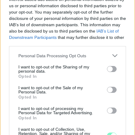
CSATORNÁRA
us or personal information disclosed to third parties prior to
your opt-out. You may separately opt-out of the further
2022. június. 24. 06:15
disclosure of your personal information by third parties on the
Rögtönzött lakossági fórumot tartottak Győrben, Sárás
IAB’s list of downstream participants. This information may
településrészen a helyiek, miután kiderült: Dézsi polgármester
kampányígéretéhez képest többszörös áron köthetik csak rá
also be disclosed by us to third parties on the
IAB’s List of
ingatlanukat az elkészült gerincvezetékre.
Downstream Participants
that may further disclose it to other
third parties.
POLGÁRMESTER ÚR, A KISLAPÁT IDE KEVÉS
LESZ!
Please note that this website/app uses one or more Google
Personal Data Processing Opt Outs
2022. június. 08. 07:01
services and may gather and store information including but
Mit tesz a legutóbbi vihar után Dézsi Csaba András, a
not limited to your visit or usage behaviour. You may click to
I want to opt-out of the Sharing of my
personal data.
duguláselhárítás hőse?
grant or deny consent to Google and its third-party tags to
Opted In
use your data for below specified purposes in below Google
KISLAPÁTTAL AZ ÖZÖNVÍZ ELLEN?
consent section.
I want to opt-out of the Sale of my
2021. július. 12. 19:21
Personal Data.
Csatornadugulási véleménycikk - avagy utánunk a
Opted In
klímaváltozás.
I want to opt-out of processing my
MAVÍZ: ELSŐSORBAN KLÍMAVÁLTOZÁS MIATT
Personal Data for Targeted Advertising.
NEM FOLYIK EL EGY-EGY NAGYOBB VIHAR UTÁN
Opted In
A VÍZ
I want to opt-out of Collection, Use,
2020. augusztus. 28. 15:12
Retention, Sale, and/or Sharing of my