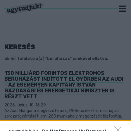
KERESÉS
55 hír találató a(z) "beruházás" cimkével ellátva.
130 MILLIÁRD FORINTOS ELEKTROMOS
BERUHÁZÁST INDÍTOTT EL GYŐRBEN AZ AUDI
- AZ ESEMÉNYEN KAPITÁNY ISTVÁN
GAZDASÁGI ÉS ENERGETIKAI MINISZTER IS
RÉSZT VETT
2026. június. 18. 16:29
Az Audi Hungaria megkezdte az új MEBeco elektromos hajtás
sorozatgyártását, ami 260 munkahely megőrzését biztosítja.
8 MILLIÁRDOS ÚJ GYÁRTÓSOR A CHIO GYŐRI
ÜZEMÉBEN