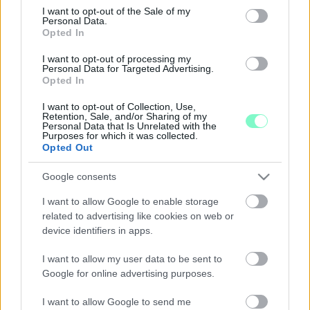
consent section.
I want to opt-out of the Sale of my
2023. július. 05. 07:39
Personal Data.
Opted In
A gyalogos és kerékpáros híd a 87-es főútra vezet, ahol tilos
kerékpározni és gyalogosan közlekedni. Hamarosan 81 méter
I want to opt-out of processing my
hosszú bicikliút is épül a semmibe vezető hídhoz.
Personal Data for Targeted Advertising.
ÚJABB MEGERŐSÍTÉST KAPOTT, HOGY 270
Opted In
BERUHÁZÁST ELKASZÁLT A KORMÁNY
I want to opt-out of Collection, Use,
2023. június. 07. 09:01
Retention, Sale, and/or Sharing of my
Personal Data that Is Unrelated with the
Így egészen biztosan nem lesz 2x2 sávos elkerülő Kőszeg és
Purposes for which it was collected.
Szombathely között, elmarad a szombathelyi Megyeháza
Opted Out
felújítása, a győri új híd megépítése és a jáki sportpark
kivitelezése is.
Google consents
HENDE CSABA SZERINT A KORMÁNY
VÁLTOZATLANUL ELKÖTELEZETT A
I want to allow Google to enable storage
SZOMBATHELY KÖRNYÉKI ÚTÉPÍTÉSEKBEN
related to advertising like cookies on web or
device identifiers in apps.
2023. május. 16. 15:53
Ha éppen annyira, mint eddig, akkor nem egyhamar fogunk rajta
I want to allow my user data to be sent to
autózni.
Google for online advertising purposes.
500 MILLIÓ FORINTTAL DRÁGUL AZ ÚJ GYŐRI
MENTŐÁLLOMÁS
I want to allow Google to send me