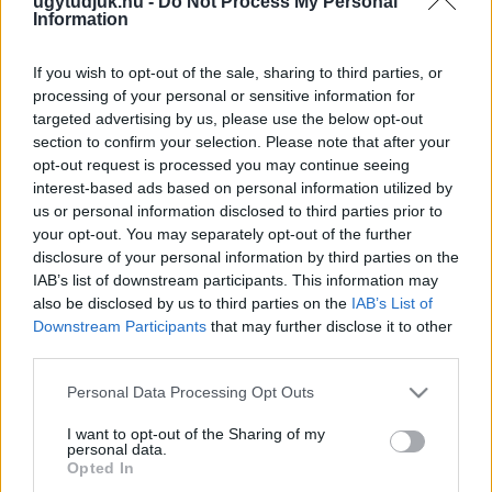
ugytudjuk.hu -
Do Not Process My Personal
Information
2025. március. 18. 11:18
Giga beruházással bővült az Intersnack Magyarország győri
If you wish to opt-out of the sale, sharing to third parties, or
gyáregysége, ömleni fog az új kemencés chips a folyók
városából.
processing of your personal or sensitive information for
targeted advertising by us, please use the below opt-out
LÁZÁR JÁNOS KEZÉBE KERÜLNEK AZ
section to confirm your selection. Please note that after your
ÉRTÉKESEBB VÁROSI FEJLESZTÉSEK FELETTI
opt-out request is processed you may continue seeing
DÖNTÉSEK
interest-based ads based on personal information utilized by
2023. október. 25. 17:54
us or personal information disclosed to third parties prior to
Akár Szombathelyé, akár Győré.
your opt-out. You may separately opt-out of the further
SZIGORÍTJA AZ ÁLLAMI ÉS EU-S PÉNZEKBŐL
disclosure of your personal information by third parties on the
MEGVALÓSULÓ BERUHÁZÁSOK KIVITELEZÉSÉT
IAB’s list of downstream participants. This information may
LÁZÁR
also be disclosed by us to third parties on the
IAB’s List of
Downstream Participants
that may further disclose it to other
2023. július. 11. 15:03
third parties.
A jövőben beruházást indítani csak kiviteli terv birtokában,
lefolytatott engedélyezési eljárás után lehet, a fenntartás
Please note that this website/app uses one or more Google
Personal Data Processing Opt Outs
költségeinek pedig már a tervekben meg kell jelenniük. A
services and may gather and store information including but
közbeszerzés csak akkor lesz érvényes, ha legalább két
not limited to your visit or usage behaviour. You may click to
I want to opt-out of the Sharing of my
érvényes ajánlat érkezik.
personal data.
grant or deny consent to Google and its third-party tags to
SEHOVA SEM TARTÓ HÍD ÉPÜL 100 MILLIÓ
Opted In
use your data for below specified purposes in below Google
FORINTBÓL KŐSZEGEN