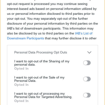
MEGNYERTE A GYŐR A NŐI KÉZILABDA BL
opt-out request is processed you may continue seeing
DÖNTŐJÉT
interest-based ads based on personal information utilized by
us or personal information disclosed to third parties prior to
2024. június. 03. 09:30
your opt-out. You may separately opt-out of the further
A győri csapat 30-24-re verte meg a németeket.
disclosure of your personal information by third parties on the
VERESÉGGEL NYITOTTA A BL-T AZ EGIS
IAB’s list of downstream participants. This information may
KÖRMEND
also be disclosed by us to third parties on the
IAB’s List of
Downstream Participants
that may further disclose it to other
2022. szeptember. 21. 19:28
Így búcsúztak is a vasiak.
third parties.
MALAGÁBAN RENDEZIK AZ EGIS KÖRMEND
Please note that this website/app uses one or more Google
Personal Data Processing Opt Outs
BAJNOKOK LIGÁJA SELEJTEZŐ TORNÁJÁT
services and may gather and store information including but
not limited to your visit or usage behaviour. You may click to
I want to opt-out of the Sharing of my
2022. július. 28. 17:59
personal data.
Spanyolországban kell kivívni a főtáblára jutást.
grant or deny consent to Google and its third-party tags to
Opted In
use your data for below specified purposes in below Google
STRASBOURGBAN KEZDI A BAJNOKOK
consent section.
LIGÁJÁT A FALCO
I want to opt-out of the Sale of my
Personal Data.
2022. július. 16. 18:05
Opted In
Elkészült a pontos menetrend.
I want to opt-out of processing my
KEMÉNY CSOPORTBAN A FALCO A BAJNOKOK
Personal Data for Targeted Advertising.
LIGÁJÁBAN, SZLOVÁK ELLENFELET KAPOTT A
Opted In