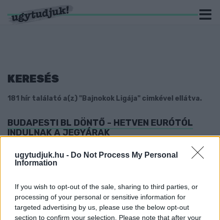
KERESÉS
181 hír találató a(z) "Bajnokok Ligája" cimkével ellátva.
BUDAPESTI BL DÖNTŐ - HETVEN EURÓTÓL
INDULNAK A JEGYÁRAK
2026. március. 17. 07:27
ugytudjuk.hu -
Do Not Process My Personal
A Puskás Arénában rendezik a labdarúgó finálét május végén, a
Information
belépőket sorsolással osztják ki a drukkerek között.
HETEDSZERRE IS EURÓPA LEGJOBB NŐI
If you wish to opt-out of the sale, sharing to third parties, or
KÉZILABDACSAPATA AZ AUDI ETO KC
processing of your personal or sensitive information for
2025. június. 01. 20:21
targeted advertising by us, please use the below opt-out
Az Odense sem okozott gondot a győri csajoknak.
section to confirm your selection. Please note that after your