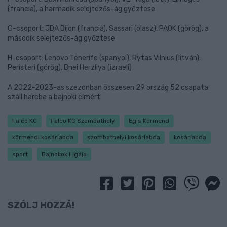
(francia), a harmadik selejtezős-ág győztese
G-csoport: JDA Dijon (francia), Sassari (olasz), PAOK (görög), a
második selejtezős-ág győztese
H-csoport: Lenovo Tenerife (spanyol), Rytas Vilnius (litván),
Peristeri (görög), Bnei Herzliya (izraeli)
A 2022-2023-as szezonban összesen 29 ország 52 csapata
száll harcba a bajnoki címért.
Falco KC
Falco KC Szombathely
Egis Körmend
körmendi kosárlabda
szombathelyi kosárlabda
kosárlabda
sport
Bajnokok Ligája
SZÓLJ HOZZÁ!