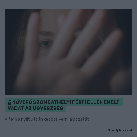
NŐVERŐ SZOMBATHELYI FÉRFI ELLEN EMELT
VÁDAT AZ ÜGYÉSZSÉG
A férfi a nyílt utcán kezdte verni áldozatát.
Szólj hozzá!