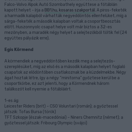
Falco-Volvo Alpok Autó Szombathely együttese a főtáblán
kapott helyet - írja a
BB1.hu, kosaras szakportál
. A piros-feketék
a harmadik kalapból várhatták negyeddöntős ellenfelüket, míg a
sárga-feketék a második kalapban voltak a csoportbeosztás
előtt. Huszonnyolc csapat helye volt már biztos a 32-es
mezőnyben, a maradék négy helyet a selejtezőkből töltik fel (24
együttes pályázik erre).
Egis Körmend
A körmendiek a negyeddöntőben kezdik meg a selejtezős-
szereplésüket, míg az első és a második kalapban helyet foglaló
csapatok az elődöntőben csatlakoznak be a küzdelmekbe. Négy
ágat hoztak létre, így a négy “minitorna” győztese kerül be a
csoportkörbe, ez azt jelenti, hogy a Körmendnek három
találkozót kell nyernie a főtábláért.
1-es ág:
Leicester Riders (brit) – CSO Voluntari (román); a győztessel
játszik: Tofas Bursa (török)
TFT Szkopje (észak-macedóniai) – Niners Chemnitz (német); a
győztessel játszik: Fribourg Olympic (svájci)