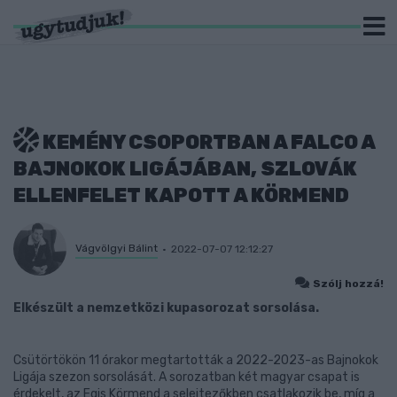
KEMÉNY CSOPORTBAN A FALCO A
BAJNOKOK LIGÁJÁBAN, SZLOVÁK
ELLENFELET KAPOTT A KÖRMEND
Vágvölgyi Bálint
2022-07-07 12:12:27
Szólj hozzá!
Elkészült a nemzetközi kupasorozat sorsolása.
Csütörtökön 11 órakor megtartották a 2022-2023-as Bajnokok
Ligája szezon sorsolását. A sorozatban két magyar csapat is
érdekelt, az Egis Körmend a selejtezőkben csatlakozik be, míg a