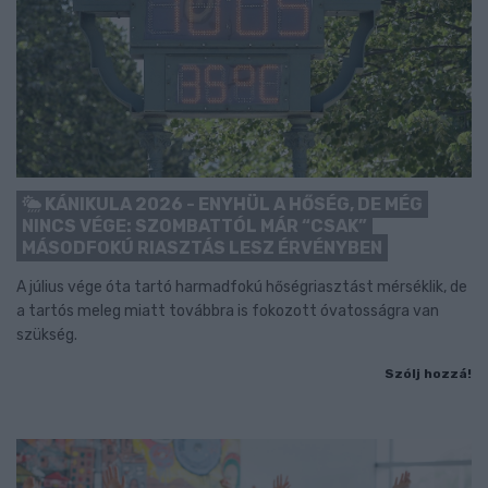
KÁNIKULA 2026 - ENYHÜL A HŐSÉG, DE MÉG
NINCS VÉGE: SZOMBATTÓL MÁR “CSAK”
MÁSODFOKÚ RIASZTÁS LESZ ÉRVÉNYBEN
A július vége óta tartó harmadfokú hőségriasztást mérséklik, de
a tartós meleg miatt továbbra is fokozott óvatosságra van
szükség.
Szólj hozzá!