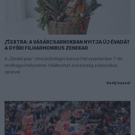
EXTRA: A VÁSÁRCSARNOKBAN NYITJA ÚJ ÉVADÁT
A GYŐRI FILHARMONIKUS ZENEKAR
A „Zenélő piac” című különleges koncerttel szeptember 7-én
rendhagyó helyszínen találkozhat a közönség a klasszikus
zenével.
Szólj hozzá!