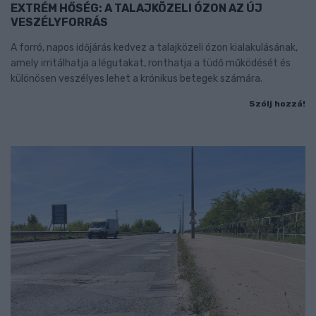
EXTRÉM HŐSÉG: A TALAJKÖZELI ÓZON AZ ÚJ
VESZÉLYFORRÁS
A forró, napos időjárás kedvez a talajközeli ózon kialakulásának,
amely irritálhatja a légutakat, ronthatja a tüdő működését és
különösen veszélyes lehet a krónikus betegek számára.
Szólj hozzá!