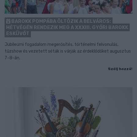
BAROKK POMPÁBA ÖLTÖZIK A BELVÁROS:
HÉTVÉGÉN RENDEZIK MEG A XXXIII. GYŐRI BAROKK
ESKÜVŐT
Jubileumi fogadalom megerősítés, történelmi felvonulás,
tűzshow és vezetett séták is várják az érdeklődőket augusztus
7–8-án.
Szólj hozzá!