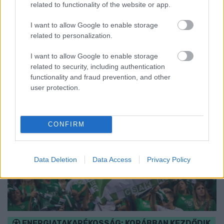
Középpontban a hagyományőrzés, de lesz Pogány Induló és
related to functionality of the website or app.
Majka koncert, jóga szeánsz, “borhajózás” és egy csomó minden
más.
I want to allow Google to enable storage
related to personalization.
Szólj hozzá!
I want to allow Google to enable storage
related to security, including authentication
functionality and fraud prevention, and other
user protection.
CONFIRM
Data Deletion
Data Access
Privacy Policy
ENERGIATAKARÉKOSSÁG: KORÁBBAN KEZDŐDIK