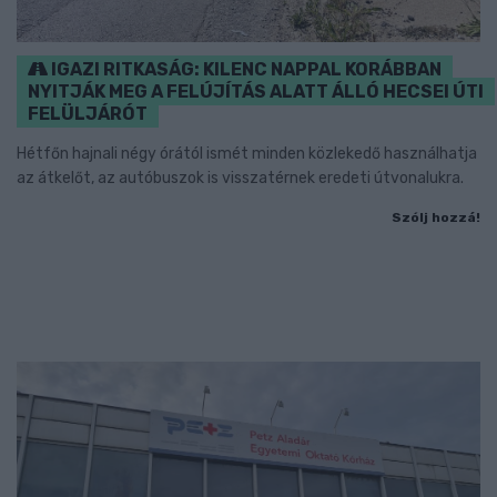
IGAZI RITKASÁG: KILENC NAPPAL KORÁBBAN
NYITJÁK MEG A FELÚJÍTÁS ALATT ÁLLÓ HECSEI ÚTI
FELÜLJÁRÓT
Hétfőn hajnali négy órától ismét minden közlekedő használhatja
az átkelőt, az autóbuszok is visszatérnek eredeti útvonalukra.
Szólj hozzá!