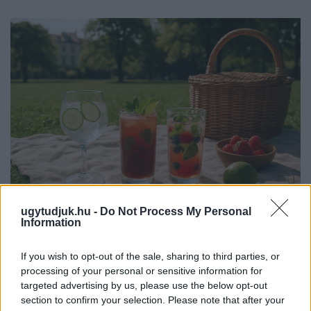
ugytudjuk.hu -
Do Not Process My Personal
Information
PIKNIK ITALOK: ÍZEK ÉS ÉLMÉNYEK A SZABADBAN
Ahogy tavaszodik és a nap egyre tovább marad velünk, sokaknak
If you wish to opt-out of the sale, sharing to third parties, or
támad kedve kirándulni a természetbe.
processing of your personal or sensitive information for
targeted advertising by us, please use the below opt-out
Szólj hozzá!
section to confirm your selection. Please note that after your