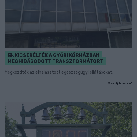
KICSERÉLTÉK A GYŐRI KÓRHÁZBAN
MEGHIBÁSODOTT TRANSZFORMÁTORT
Megkezdték az elhalasztott egészségügyi ellátásokat.
Szólj hozzá!