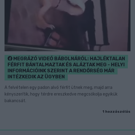
MEGRÁZÓ VIDEÓ BÁBOLNÁRÓL: HAJLÉKTALAN
FÉRFIT BÁNTALMAZTAK ÉS ALÁZTAK MEG - HELYI
INFORMÁCIÓINK SZERINT A RENDŐRSÉG MÁR
INTÉZKEDIK AZ ÜGYBEN
A felvételen egy padon alvó férfit ütnek meg, majd arra
kényszerítik, hogy térdre ereszkedve megcsókolja egyikük
bakancsát.
1 hozzászólás