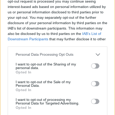
opt-out request is processed you may continue seeing
interest-based ads based on personal information utilized by
us or personal information disclosed to third parties prior to
your opt-out. You may separately opt-out of the further
disclosure of your personal information by third parties on the
IAB’s list of downstream participants. This information may
also be disclosed by us to third parties on the
IAB’s List of
Downstream Participants
that may further disclose it to other
third parties.
Please note that this website/app uses one or more Google
Personal Data Processing Opt Outs
services and may gather and store information including but
not limited to your visit or usage behaviour. You may click to
I want to opt-out of the Sharing of my
personal data.
grant or deny consent to Google and its third-party tags to
Opted In
use your data for below specified purposes in below Google
consent section.
I want to opt-out of the Sale of my
ÖRÖMHÍR: TÍZ ÉVE NEM VOLT ILYEN ALACSONY AZ
Personal Data.
INFLÁCIÓ MAGYARORSZÁGON
Opted In
Júliusban mindössze 1,2 százalékkal emelkedtek éves
I want to opt-out of processing my
Personal Data for Targeted Advertising.
összevetésben a fogyasztói árak, miközben az élelmiszerek ára
Opted In
már csökkent.