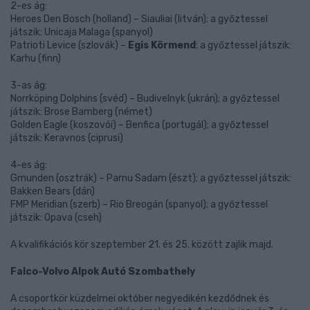
2-es ág:
Heroes Den Bosch (holland) – Siauliai (litván); a győztessel
játszik: Unicaja Malaga (spanyol)
Patrioti Levice (szlovák) –
Egis Körmend
; a győztessel játszik:
Karhu (finn)
3-as ág:
Norrköping Dolphins (svéd) – Budivelnyk (ukrán); a győztessel
játszik: Brose Bamberg (német)
Golden Eagle (koszovói) – Benfica (portugál); a győztessel
játszik: Keravnos (ciprusi)
4-es ág:
Gmunden (osztrák) – Parnu Sadam (észt); a győztessel játszik:
Bakken Bears (dán)
FMP Meridian (szerb) – Rio Breogán (spanyol); a győztessel
játszik: Opava (cseh)
A kvalifikációs kör szeptember 21. és 25. között zajlik majd.
Falco-Volvo Alpok Autó Szombathely
A csoportkör küzdelmei október negyedikén kezdődnek és