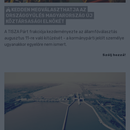
KEDDEN MEGVÁLASZTHATJA AZ
ORSZÁGGYŰLÉS MAGYARORSZÁG ÚJ
KÖZTÁRSASÁGI ELNÖKÉT
A TISZA Párt frakciója kezdeményezte az államfőválasztás
augusztus 11-re való kitűzését - a kormánypárti jelölt személye
ugyanakkor egyelőre nem ismert.
Szólj hozzá!