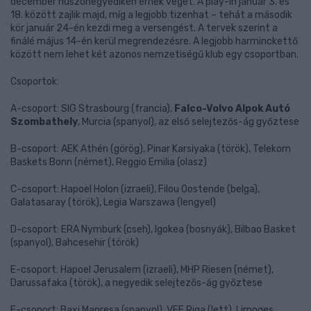
december huszonegyedikén érnek véget. A play-in január 3. és
18. között zajlik majd, míg a legjobb tizenhat – tehát a második
kör január 24-én kezdi meg a versengést. A tervek szerint a
finálé május 14-én kerül megrendezésre. A legjobb harminckettő
között nem lehet két azonos nemzetiségű klub egy csoportban.
Csoportok:
A-csoport: SIG Strasbourg (francia),
Falco-Volvo Alpok Autó
Szombathely
, Murcia (spanyol), az első selejtezős-ág győztese
B-csoport: AEK Athén (görög), Pinar Karsiyaka (török), Telekom
Baskets Bonn (német), Reggio Emilia (olasz)
C-csoport: Hapoel Holon (izraeli), Filou Oostende (belga),
Galatasaray (török), Legia Warszawa (lengyel)
D-csoport: ERA Nymburk (cseh), Igokea (bosnyák), Bilbao Basket
(spanyol), Bahcesehir (török)
E-csoport: Hapoel Jerusalem (izraeli), MHP Riesen (német),
Darussafaka (török), a negyedik selejtezős-ág győztese
F-csoport: Baxi Manresa (spanyol), VEF Riga (lett), Limoges