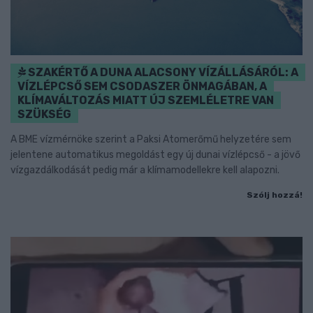
SZAKÉRTŐ A DUNA ALACSONY VÍZÁLLÁSÁRÓL: A
VÍZLÉPCSŐ SEM CSODASZER ÖNMAGÁBAN, A
KLÍMAVÁLTOZÁS MIATT ÚJ SZEMLÉLETRE VAN
SZÜKSÉG
A BME vízmérnöke szerint a Paksi Atomerőmű helyzetére sem
jelentene automatikus megoldást egy új dunai vízlépcső - a jövő
vízgazdálkodását pedig már a klímamodellekre kell alapozni.
Szólj hozzá!