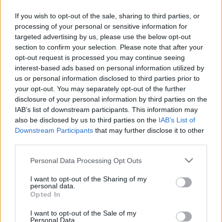
VÉGELSZÁMOLÁSA
If you wish to opt-out of the sale, sharing to third parties, or
2025. október. 21. 08:30
processing of your personal or sensitive information for
Több mint 8 millió forintos bérleti díj hátralékot hagytak maguk
targeted advertising by us, please use the below opt-out
után a 11-es Huszár úti épületben.
section to confirm your selection. Please note that after your
A SZOMBATHELYI 11-ES HUSZÁR ÚTI
opt-out request is processed you may continue seeing
PARANCSNOKI ÉPÜLET TOVÁBBI MŰKÖDÉSÉT
interest-based ads based on personal information utilized by
IS MAGÁVAL RÁNTHATJA A “KIS” WALDORF
us or personal information disclosed to third parties prior to
CSŐDJE
your opt-out. You may separately opt-out of the further
disclosure of your personal information by third parties on the
2025. augusztus. 27. 12:36
IAB’s list of downstream participants. This information may
Az iskola több mint 8 millió forint bérleti díj adósságot
halmozott fel. Az épületben leszerelték a gázórát, ha október
also be disclosed by us to third parties on the
IAB’s List of
közepéig nem fizetik ki a gáztartozást, az épület ellehetetlenül.
Downstream Participants
that may further disclose it to other
third parties.
NEM INDÍTJA EL A 2025/2026-OS TANÉVET A
SZOMBATHELYI “KIS” WALDORF
Please note that this website/app uses one or more Google
Personal Data Processing Opt Outs
2025. augusztus. 21. 17:13
services and may gather and store information including but
Hétfőn és kedden szülői értekezleten egyeztettek az iskolában
not limited to your visit or usage behaviour. You may click to
I want to opt-out of the Sharing of my
personal data.
a szülőkkel. Mára összesen 4 diák maradt az iskolában.
grant or deny consent to Google and its third-party tags to
Opted In
use your data for below specified purposes in below Google
A WALDORF ISKOLA SZERINT A 11-ES HUSZÁR
consent section.
ÚTI ÉPÜLET ISKOLA ÁLTAL HASZNÁLT
I want to opt-out of the Sale of my
Personal Data.