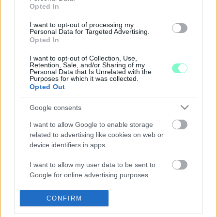
TERÜLETE RENDELTETÉSSZERŰ
Opted In
HASZNÁLATRA ALKALMATLAN ÁLLAPOTBAN
VAN, EZÉRT NEM FIZETNEK BÉRLETI DÍJAT
I want to opt-out of processing my
Personal Data for Targeted Advertising.
2025. július. 04. 10:02
Opted In
Egyre nehezebb helyzetben van a volt parancsnoki épületet
üzemeltető Apáczai Alapítvány. Bezárhatják az ingatlant.
I want to opt-out of Collection, Use,
NEM FIZET A “KISEBBIK” WALDORF, DE NEM IS
Retention, Sale, and/or Sharing of my
Personal Data that Is Unrelated with the
HAJLANDÓ KIKÖLTÖZNI A 11-ES HUSZÁR ÚTI
Purposes for which it was collected.
ÉPÜLETBŐL
Opted Out
2025. június. 27. 12:44
Google consents
A fenntartó kétségbe van esve.
DÍJHÁTRALÉK MIATT MA LESZERELTÉK A
I want to allow Google to enable storage
SZOMBATHELYI 11-ES HUSZÁR ÚTI APÁCZAI
related to advertising like cookies on web or
ÉPÜLET GÁZÓRÁJÁT
device identifiers in apps.
2025. Április. 14. 18:02
I want to allow my user data to be sent to
Az épületben bérlőként működő Waldorf iskola fél éve nem
Google for online advertising purposes.
fizetett bérleti díjat, ezért most az egész létesítmény nehéz
helyzetbe került.
I want to allow Google to send me
ISMÉT BAJBAN AZ APÁCZAI WALDORF ISKOLA,
CONFIRM
personalized advertising.
HÓNAPOKKAL TARTOZIK A FŐBÉRLŐNEK