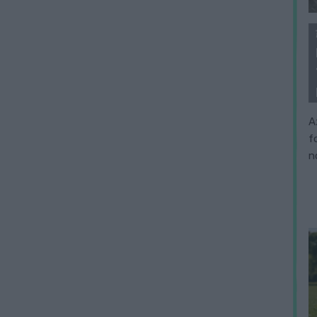
A
f
n