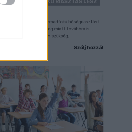
“CSAK” MÁSODFOKÚ RIASZTÁS LESZ
ÉRVÉNYBEN
 július vége óta tartó harmadfokú hőségriasztást
érséklik, de a tartós meleg miatt továbbra is
okozott óvatosságra van szükség.
Szólj hozzá!