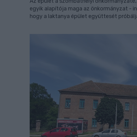
Az épület a szombathelyi önkormányzaté, 
egyik alapítója maga az önkormányzat - ing
hogy a laktanya épület együttesét próbálj