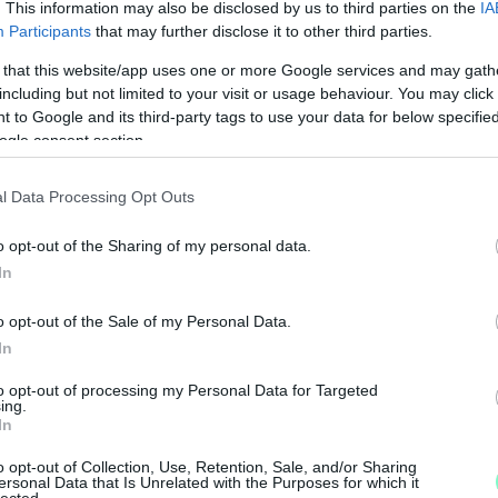
. This information may also be disclosed by us to third parties on the
IA
Participants
that may further disclose it to other third parties.
t, az önkormányzat bruttó 10 millió forintnyi
 that this website/app uses one or more Google services and may gath
be visszaadja az épület használati jogát,
including but not limited to your visit or usage behaviour. You may click 
t az alapítvány maga használ.
 to Google and its third-party tags to use your data for below specifi
ogle consent section.
endeződik, hogy az alapítvány 2026. január 1. és
l Data Processing Opt Outs
jű bérleti szerződést köt az önkormányzat az
án határozatlan idejű szerződés születik a felek
o opt-out of the Sharing of my personal data.
In
s átadni az általa használt helyiségeket,
o opt-out of the Sale of my Personal Data.
osítása miatt szükségesek lennének. Ám ebben
In
méretű ingatlant kell számukra biztosítani.
to opt-out of processing my Personal Data for Targeted
ing.
In
 közgyűlés is tárgyalni fogja.
o opt-out of Collection, Use, Retention, Sale, and/or Sharing
ersonal Data that Is Unrelated with the Purposes for which it
M
lected.