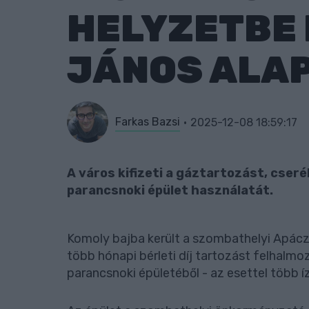
HELYZETBE 
JÁNOS ALA
Farkas Bazsi
2025-12-08 18:59:17
A város kifizeti a gáztartozást, cseré
parancsnoki épület használatát.
Komoly bajba került a szombathelyi Apácza
több hónapi bérleti díj tartozást felhalmo
parancsnoki épületéből - az esettel több í