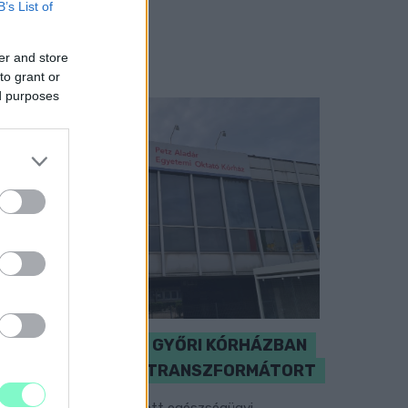
B’s List of
er and store
to grant or
ed purposes
KICSERÉLTÉK A GYŐRI KÓRHÁZBAN
MEGHIBÁSODOTT TRANSZFORMÁTORT
egkezdték az elhalasztott egészségügyi