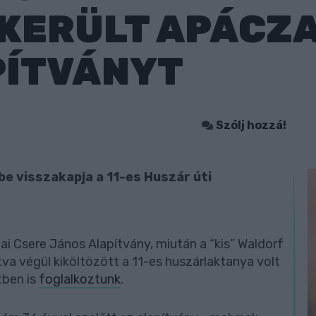
KERÜLT APÁCZA
PÍTVÁNYT
Szólj hozzá!
be visszakapja a 11-es Huszár úti
i Csere János Alapítvány, miután a “kis” Waldorf
zva végül kiköltözött a 11-es huszárlaktanya volt
zben is
foglalkoztunk
.