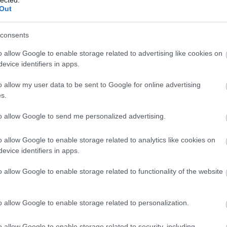
ágírást!
Out
e
, hogy a tőlük független szerkesztőségek
consents
o allow Google to enable storage related to advertising like cookies on
evice identifiers in apps.
legyen még a hatalmat ellenőrző hang, akkor
segítő Nemzeti Újságírók Demokratikus
o allow my user data to be sent to Google for online advertising
s.
to allow Google to send me personalized advertising.
01-00000113-44920004.
o allow Google to enable storage related to analytics like cookies on
Köszönjük!
evice identifiers in apps.
o allow Google to enable storage related to functionality of the website
tvány
Apáczai Waldorf Iskola
iskola
o allow Google to enable storage related to personalization.
o allow Google to enable storage related to security, including