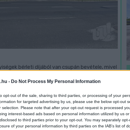
iségek bérleti díjából van csupán bevétele, mivel
tett, így az Apáczai sem tudta rendezi a
.hu -
Do Not Process My Personal Information
to opt-out of the sale, sharing to third parties, or processing of your per
H
zer 679 forint gázszámla tartozása van.
formation for targeted advertising by us, please use the below opt-out s
h
r selection. Please note that after your opt-out request is processed y
v
eing interest-based ads based on personal information utilized by us or
disclosed to third parties prior to your opt-out. You may separately opt-
ág frissen felvett napirendi pontja volt az
losure of your personal information by third parties on the IAB’s list of