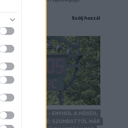
llátásokat.
Szólj hozzá!
KÁNIKULA 2026 - ENYHÜL A HŐSÉG,
DE MÉG NINCS VÉGE: SZOMBATTÓL MÁR