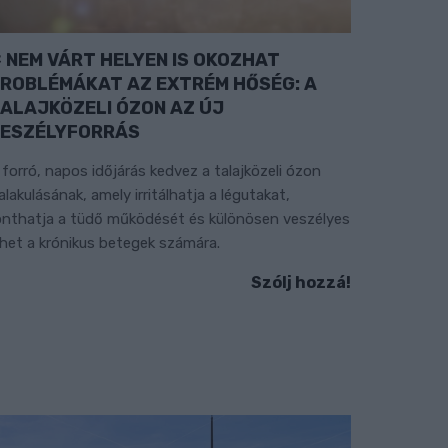
NEM VÁRT HELYEN IS OKOZHAT
ROBLÉMÁKAT AZ EXTRÉM HŐSÉG: A
ALAJKÖZELI ÓZON AZ ÚJ
ESZÉLYFORRÁS
 forró, napos időjárás kedvez a talajközeli ózon
ialakulásának, amely irritálhatja a légutakat,
onthatja a tüdő működését és különösen veszélyes
ehet a krónikus betegek számára.
Szólj hozzá!