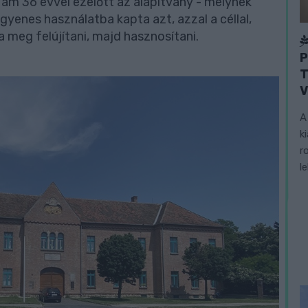
ám 36 évvel ezelőtt az alapítvány - melynek
yenes használatba kapta azt, azzal a céllal,
a meg felújítani, majd hasznosítani.
P
T
V
A
k
r
l