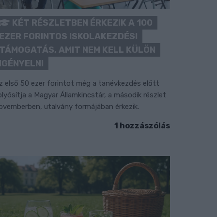
KÉT RÉSZLETBEN ÉRKEZIK A 100
EZER FORINTOS ISKOLAKEZDÉSI
TÁMOGATÁS, AMIT NEM KELL KÜLÖN
IGÉNYELNI
z első 50 ezer forintot még a tanévkezdés előtt
olyósítja a Magyar Államkincstár, a második részlet
ovemberben, utalvány formájában érkezik.
1 hozzászólás