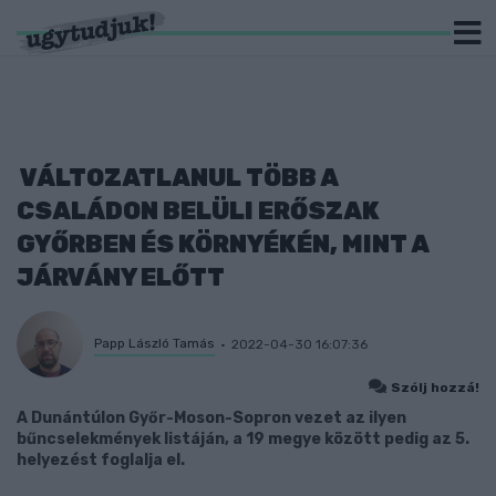
VÁLTOZATLANUL TÖBB A
CSALÁDON BELÜLI ERŐSZAK
GYŐRBEN ÉS KÖRNYÉKÉN, MINT A
JÁRVÁNY ELŐTT
Papp László Tamás
2022-04-30 16:07:36
Szólj hozzá!
A Dunántúlon Győr-Moson-Sopron vezet az ilyen
bűncselekmények listáján, a 19 megye között pedig az 5.
helyezést foglalja el.