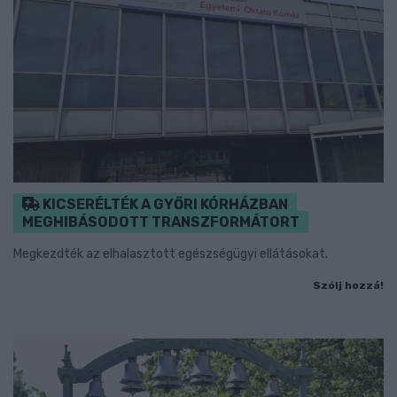
KICSERÉLTÉK A GYŐRI KÓRHÁZBAN
MEGHIBÁSODOTT TRANSZFORMÁTORT
Megkezdték az elhalasztott egészségügyi ellátásokat.
Szólj hozzá!