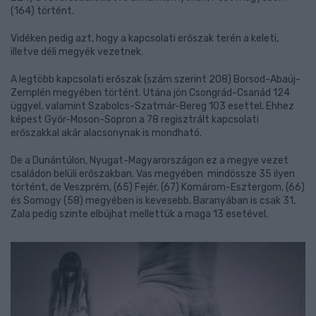
(164) történt.
Vidéken pedig azt, hogy a kapcsolati erőszak terén a keleti,
illetve déli megyék vezetnek.
A legtöbb kapcsolati erőszak (szám szerint 208) Borsod-Abaúj-
Zemplén megyében történt. Utána jön Csongrád-Csanád 124
üggyel, valamint Szabolcs-Szatmár-Bereg 103 esettel. Ehhez
képest Győr-Moson-Sopron a 78 regisztrált kapcsolati
erőszakkal akár alacsonynak is mondható.
De a Dunántúlon, Nyugat-Magyarországon ez a megye vezet
családon belüli erőszakban. Vas megyében mindössze 35 ilyen
történt, de Veszprém, (65) Fejér, (67) Komárom-Esztergom, (66)
és Somogy (58) megyében is kevesebb, Baranyában is csak 31,
Zala pedig szinte elbújhat mellettük a maga 13 esetével.