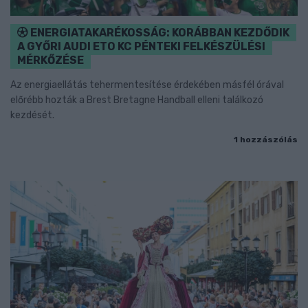
ENERGIATAKARÉKOSSÁG: KORÁBBAN KEZDŐDIK
A GYŐRI AUDI ETO KC PÉNTEKI FELKÉSZÜLÉSI
MÉRKŐZÉSE
Az energiaellátás tehermentesítése érdekében másfél órával
előrébb hozták a Brest Bretagne Handball elleni találkozó
kezdését.
1 hozzászólás