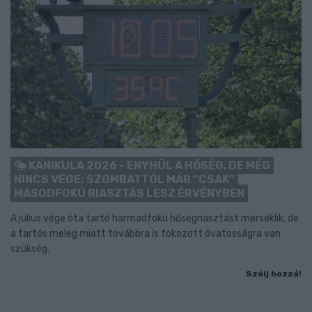
KÁNIKULA 2026 - ENYHÜL A HŐSÉG, DE MÉG
NINCS VÉGE: SZOMBATTÓL MÁR “CSAK”
MÁSODFOKÚ RIASZTÁS LESZ ÉRVÉNYBEN
A július vége óta tartó harmadfokú hőségriasztást mérséklik, de
a tartós meleg miatt továbbra is fokozott óvatosságra van
szükség.
Szólj hozzá!