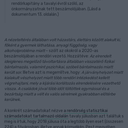
rendőrkapitány a tavalyi évről szóló, az
önkormányzatnak tett beszámolójában. (Lásd a
dokumentum 13. oldalán.)
A nézeteltérés általában volt házastárs, élettárs között alakult ki,
főként a gyermek láthatása, anyagi függőség, vagy
alkoholprobléma miatt
– szólt az okokról a 2020-as
beszámolójában a rendőri vezető. Hozzátéve:
Az elrendelt
ideiglenes megelőző távoltartásra általában visszatérő fizikai
bántalmazás, valamint pszichikai, szóbeli bántalmazás miatt
került sor.
Illetve azt is megemlítve, hogy:
A járványhelyzet miatt
kialakult vészhelyzet miatt több rendőri intézkedést kellett
végrehajtani, mely a kijárási korlátozás elrendelésére vezethető
vissza. A családok jóval több időt töltöttek egymással és a
bezártság miatt a vélt és valós sérelmek gyakrabban előtérbe
kerülnek.
A konkrét számadatokat nézve
a rendőrség statisztikai
számadatokat tartalmazó oldalán
tavaly júliusban azt találtuk s
meg is írtuk, hogy 2018 júliusa óta a legtöbb ilyen eset (összesen
224) a fővárosban, illetve annak környékén, Pest megyében