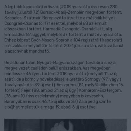
A legtöbb kapcsolati erőszak (2018 nyara óta összesen 280,
tavaly júliustól 72) Borsod-Abaúj-Zemplén megyében történt.
Szabolcs-Szatmár-Bereg azóta átvette a második helyet
Csongrád-Csanádtól 171 esettel, melyből 68 az elmúlt
időszakban történt. Harmadik Csongrád-Csanád lett, alig
lemaradva 161 üggyel, melyből 37 történt a múlt év nyara óta.
Ehhez képest Győr-Moson-Sopron a 104 regisztrált kapcsolati
erőszakkal, melyből 26 történt 2021 júliusa után, változatlanul
alacsonynak mondható.
De a Dunántúlon, Nyugat-Magyarországon továbbra is ez a
megye vezet családon belüli erőszakban. Vas megyében
mindössze 46 ilyen történt 2018 nyara óta (melyből 11 az új
eset), de a komoly növekedéssel előretörő Somogy (97, vagyis
tavaly nyár óta 39 új eset) Veszprém, (81, melyől időközben 16
történt) Fejér, (88, amiből 21 az új ügy ) Komárom-Esztergom,
(76, ami 10 friss cselekmény) megyében is kevesebb,
Baranyában is csak 46, 15 új elkövetés) Zala pedig szinte
elbújhat mellettük a maga 19, abból 6 új esetével.