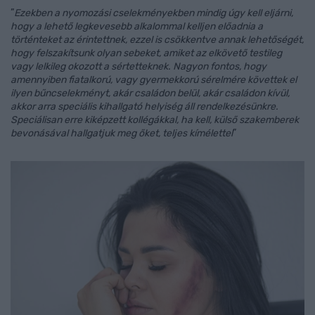
”
Ezekben a nyomozási cselekményekben mindig úgy kell eljárni,
hogy a lehető legkevesebb alkalommal kelljen előadnia a
történteket az érintettnek, ezzel is csökkentve annak lehetőségét,
hogy felszakítsunk olyan sebeket, amiket az elkövető testileg
vagy lelkileg okozott a sértetteknek. Nagyon fontos, hogy
amennyiben fiatalkorú, vagy gyermekkorú sérelmére követtek el
ilyen bűncselekményt, akár családon belül, akár családon kívül,
akkor arra speciális kihallgató helyiség áll rendelkezésünkre.
Speciálisan erre kiképzett kollégákkal, ha kell, külső szakemberek
bevonásával hallgatjuk meg őket, teljes kímélettel
”