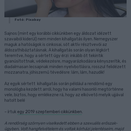
Fotó: Pixabay
Sajnos (mint egy korábbi cikkünkben egy áldozat idézett
szavaiból kiderül) nem minden kihallgatás ilyen. Nemegyszer
maguk a hatóságok is cinkosai, sőt aktív résztvevői az
áldozathibáztatásnak. A kihallgatás során olyan légkört
teremtve, hogy a sértett úgy érzi: inkább őt tekintik
gyanúsítottnak, védekezésre, magyarázkodásra kényszerítik, és
diadalmasan lecsapnak minden nyelvbotlásra, rosszul felidézett
mozzanatra, jóhiszemű tévedésre: lám, lám, hazudik!
Az egyik sértett kihallgatás során például a rendőrnő egy
monológba kezdett arról, hogy ha valami hasonló megtörténne
vele, biztos, hogy emlékezne rá, hogy az elkövető melyik ujjával
hatolt belé
– írtuk
egy 2019 szeptemberi cikkünkben
.
A rendőrség szörnyen viselkedett ebben a szexuális erőszak-
ügyben. Volt hangfelvételem és voltak kórházi jelentéseim, majd