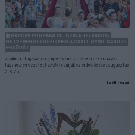
BAROKK POMPÁBA ÖLTÖZIK A BELVÁROS:
HÉTVÉGÉN RENDEZIK MEG A XXXIII. GYŐRI BAROKK
ESKÜVŐT
Jubileumi fogadalom megerősítés, történelmi felvonulás,
tűzshow és vezetett séták is várják az érdeklődőket augusztus
7–8-án.
Szólj hozzá!