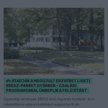
ÁTADJÁK A MEGÚJULT ERZSÉBET LIGETI
KRESZ-PARKOT GYŐRBEN – CSALÁDI
PROGRAMOKKAL ÜNNEPLIK A FELÚJÍTÁST
Ügyességi versenyek, KRESZ-kvíz, ingyenes kerékpár- és e-
rollerjelölés is várja a családokat augusztus 8-án.