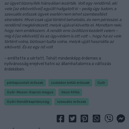
az ügyet bizonyíték hiányában lezárták. Volt egy rendőrnő, aki
vele [az elkövetővel] együtt hallgatott ki – pedig úgy tudom, a
szexuális erőszak ügyek esetén nem lehet szembesítést
elrendelni. Mivel csak ujjal történt behatolás, és nem pénisszel, a
rendőrnő megkérdezett, melyik ujjával követte el. Mondtam neki,
hogy nem emlékszem. A rendőr erre üvöltözni kezdett velem –
míg ő [az elkövető] és az ügyvédem is ott volt –, hogy ha ez vele
történt volna, biztosan tudta volna, melyik ujját használta az
elkövető. És ez egy nő volt
– említette a sértett. Tehát mindenképp érdemes a
nyilvánosság erejével hatni az államhatalomra a változás
érdekében.
párkapcsolati erőszak
családon belüli erőszak
Győr
Győr-Moson-Sopron megye
Váczi Attila
Győri Rendőrkapitányság
szexuális erőszak