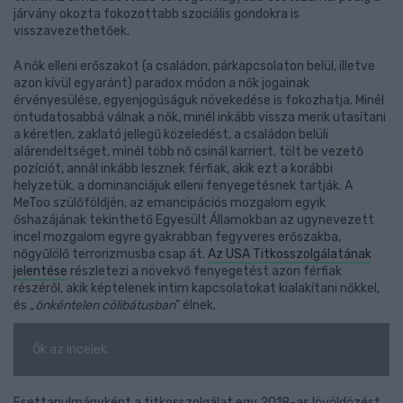
járvány okozta fokozottabb szociális gondokra is
visszavezethetőek.
A nők elleni erőszakot (a családon, párkapcsolaton belül, illetve
azon kívül egyaránt) paradox módon a nők jogainak
érvényesülése, egyenjogúságuk növekedése is fokozhatja. Minél
öntudatosabbá válnak a nők, minél inkább vissza merik utasítani
a kéretlen, zaklató jellegű közeledést, a családon belüli
alárendeltséget, minél több nő csinál karriert, tölt be vezető
pozíciót, annál inkább lesznek férfiak, akik ezt a korábbi
helyzetük, a dominanciájuk elleni fenyegetésnek tartják. A
MeToo szülőföldjén, az emancipációs mozgalom egyik
őshazájának tekinthető Egyesült Államokban az ugynevezett
incel mozgalom egyre gyakrabban fegyveres erőszakba,
nőgyűlölő terrorizmusba csap át.
Az USA Titkosszolgálatának
jelentése
részletezi a növekvő fenyegetést azon férfiak
részéről, akik képtelenek intim kapcsolatokat kialakítani nőkkel,
és
„önkéntelen cölibátusban
” élnek.
Ők az incelek.
Esettanulmányként a titkosszolgálat egy 2018-as lövöldözést