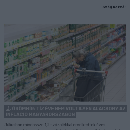
Szólj hozzá!
ÖRÖMHÍR: TÍZ ÉVE NEM VOLT ILYEN ALACSONY AZ
INFLÁCIÓ MAGYARORSZÁGON
Júliusban mindössze 1,2 százalékkal emelkedtek éves