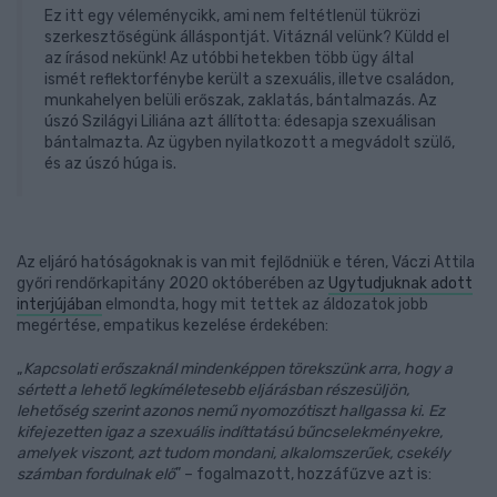
Ez itt egy véleménycikk, ami nem feltétlenül tükrözi
szerkesztőségünk álláspontját. Vitáznál velünk? Küldd el
az írásod nekünk! Az utóbbi hetekben több ügy által
ismét reflektorfénybe került a szexuális, illetve családon,
munkahelyen belüli erőszak, zaklatás, bántalmazás. Az
úszó Szilágyi Liliána azt állította: édesapja szexuálisan
bántalmazta. Az ügyben nyilatkozott a megvádolt szülő,
és az úszó húga is.
Az eljáró hatóságoknak is van mit fejlődniük e téren, Váczi Attila
győri rendőrkapitány 2020 októberében az
Ugytudjuknak adott
interjújában
elmondta, hogy mit tettek az áldozatok jobb
megértése, empatikus kezelése érdekében:
„
Kapcsolati erőszaknál mindenképpen törekszünk arra, hogy a
sértett a lehető legkíméletesebb eljárásban részesüljön,
lehetőség szerint azonos nemű nyomozótiszt hallgassa ki. Ez
kifejezetten igaz a szexuális indíttatású bűncselekményekre,
amelyek viszont, azt tudom mondani, alkalomszerűek, csekély
számban fordulnak elő
” – fogalmazott, hozzáfűzve azt is: