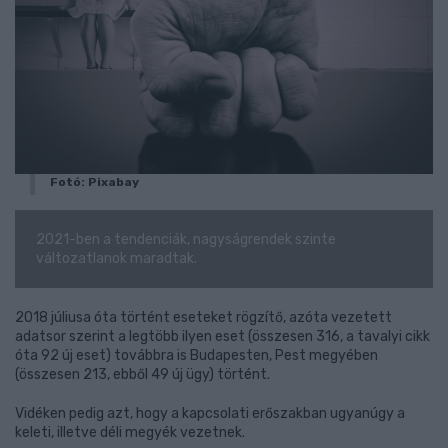
Fotó: Pixabay
2021-ben a tendenciák, nagyságrendek szinte
változatlanok maradtak.
2018 júliusa óta történt eseteket rögzítő, azóta vezetett
adatsor szerint a legtöbb ilyen eset (összesen 316, a tavalyi cikk
óta 92 új eset) továbbra is Budapesten, Pest megyében
(összesen 213, ebből 49 új ügy) történt.
Vidéken pedig azt, hogy a kapcsolati erőszakban ugyanúgy a
keleti, illetve déli megyék vezetnek.