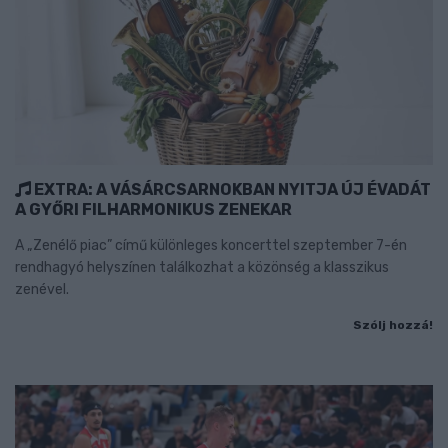
EXTRA: A VÁSÁRCSARNOKBAN NYITJA ÚJ ÉVADÁT
A GYŐRI FILHARMONIKUS ZENEKAR
A „Zenélő piac” című különleges koncerttel szeptember 7-én
rendhagyó helyszínen találkozhat a közönség a klasszikus
zenével.
Szólj hozzá!