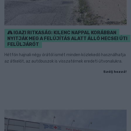
IGAZI RITKASÁG: KILENC NAPPAL KORÁBBAN
NYITJÁK MEG A FELÚJÍTÁS ALATT ÁLLÓ HECSEI ÚTI
FELÜLJÁRÓT
Hétfőn hajnali négy órától ismét minden közlekedő használhatja
az átkelőt, az autóbuszok is visszatérnek eredeti útvonalukra.
Szólj hozzá!