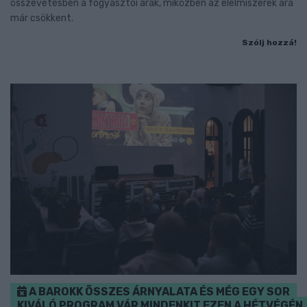
összevetésben a fogyasztói árak, miközben az élelmiszerek ára
már csökkent.
Szólj hozzá!
A BAROKK ÖSSZES ÁRNYALATA ÉS MÉG EGY SOR
KIVÁLÓ PROGRAM VÁR MINDENKIT EZEN A HÉTVÉGÉN