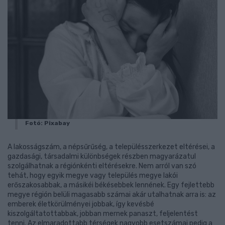
Fotó: Pixabay
A lakosságszám, a népsűrűség, a településszerkezet eltérései, a
gazdasági, társadalmi különbségek részben magyarázatul
szolgálhatnak a régiónkénti eltérésekre. Nem arról van szó
tehát, hogy egyik megye vagy település megye lakói
erőszakosabbak, a másikéi békésebbek lennének. Egy fejlettebb
megye régión belüli magasabb számai akár utalhatnak arra is: az
emberek életkörülményei jobbak, így kevésbé
kiszolgáltatottabbak, jobban mernek panaszt, feljelentést
tenni. Az elmaradottabb térségek nagyobb esetszámai pedig a