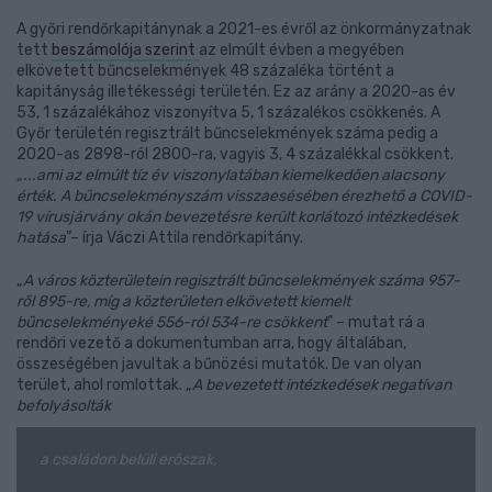
A győri rendőrkapitánynak a 2021-es évről az önkormányzatnak
tett
beszámolója szerint
az elmúlt évben a megyében
elkövetett bűncselekmények 48 százaléka történt a
kapitányság illetékességi területén. Ez az arány a 2020-as év
53, 1 százalékához viszonyítva 5, 1 százalékos csökkenés. A
Győr területén regisztrált bűncselekmények száma pedig a
2020-as 2898-ról 2800-ra, vagyis 3, 4 százalékkal csökkent.
„...ami az elmúlt tíz év viszonylatában kiemelkedően alacsony
érték. A bűncselekményszám visszaesésében érezhető a COVID-
19 vírusjárvány okán bevezetésre került korlátozó intézkedések
hatása
”– írja Váczi Attila rendőrkapitány.
„
A város közterületein regisztrált bűncselekmények száma 957-
ről 895-re, míg a közterületen elkövetett kiemelt
bűncselekményeké 556-ról 534-re csökkent
” – mutat rá a
rendőri vezető a dokumentumban arra, hogy általában,
összeségében javultak a bűnözési mutatók. De van olyan
terület, ahol romlottak. „
A bevezetett intézkedések negatívan
befolyásolták
a családon belüli erőszak,