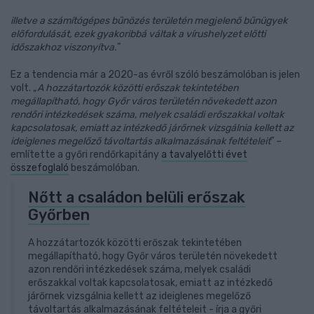
illetve a számítógépes bűnözés területén megjelenő bűnügyek
előfordulását, ezek gyakoribbá váltak a vírushelyzet előtti
időszakhoz viszonyítva.
”
Ez a tendencia már a 2020-as évről szóló beszámolóban is jelen
volt. „
A hozzátartozók közötti erőszak tekintetében
megállapítható, hogy Győr város területén növekedett azon
rendőri intézkedések száma, melyek családi erőszakkal voltak
kapcsolatosak, emiatt az intézkedő járőrnek vizsgálnia kellett az
ideiglenes megelőző távoltartás alkalmazásának feltételeit
” –
említette a győri rendőrkapitány
a tavalyelőtti évet
összefoglaló
beszámolóban.
Nőtt a családon belüli erőszak
Győrben
A hozzátartozók közötti erőszak tekintetében
megállapítható, hogy Győr város területén növekedett
azon rendőri intézkedések száma, melyek családi
erőszakkal voltak kapcsolatosak, emiatt az intézkedő
járőrnek vizsgálnia kellett az ideiglenes megelőző
távoltartás alkalmazásának feltételeit - írja a győri