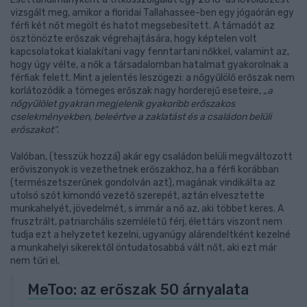
vizsgált meg, amikor a floridai Tallahassee-ben egy jógaórán egy
férfi két nőt megölt és hatot megsebesített. A támadót az
ösztönözte erőszak végrehajtására, hogy képtelen volt
kapcsolatokat kialakítani vagy fenntartani nőkkel, valamint az,
hogy úgy vélte, a nők a társadalomban hatalmat gyakorolnak a
férfiak felett. Mint a jelentés leszögezi: a nőgyűlölő erőszak nem
korlátozódik a tömeges erőszak nagy horderejű eseteire, „
a
nőgyűlölet gyakran megjelenik gyakoribb erőszakos
cselekményekben, beleértve a zaklatást és a családon belüli
erőszakot”
.
Valóban, (tesszük hozzá) akár egy családon belüli megváltozott
erőviszonyok is vezethetnek erőszakhoz, ha a férfi korábban
(természetszerűnek gondolván azt), magának vindikálta az
utolsó szót kimondó vezető szerepét, aztán elvesztette
munkahelyét, jövedelmét, s immár a nő az, aki többet keres. A
frusztrált, patriarchális szemléletű férj, élettárs viszont nem
tudja ezt a helyzetet kezelni, ugyanúgy alárendeltként kezelné
a munkahelyi sikerektől öntudatosabbá vált nőt, aki ezt már
nem tűri el,
MeToo: az erőszak 50 árnyalata