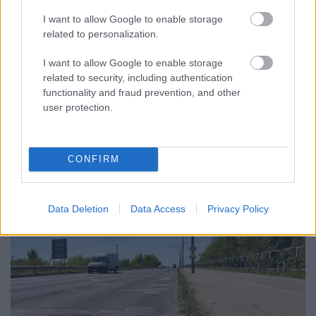
I want to allow Google to enable storage
NEM VÁRT HELYEN IS OKOZHAT PROBLÉMÁKAT AZ
related to personalization.
EXTRÉM HŐSÉG: A TALAJKÖZELI ÓZON AZ ÚJ
VESZÉLYFORRÁS
I want to allow Google to enable storage
related to security, including authentication
A forró, napos időjárás kedvez a talajközeli ózon kialakulásának,
functionality and fraud prevention, and other
amely irritálhatja a légutakat, ronthatja a tüdő működését és
user protection.
különösen veszélyes lehet a krónikus betegek számára.
Szólj hozzá!
CONFIRM
Data Deletion
Data Access
Privacy Policy