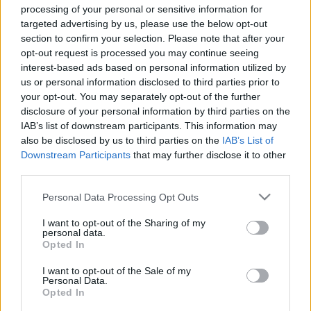
processing of your personal or sensitive information for
BÁNTALMAZÁST, AKKOR MEGÖLI
targeted advertising by us, please use the below opt-out
2026. január. 19. 10:18
section to confirm your selection. Please note that after your
Majd a feleségét is megfenyegette, hogyha terhelőt vall rá,
opt-out request is processed you may continue seeing
akkor nem kapják vissza a hatóság által nevelésbe vett
interest-based ads based on personal information utilized by
gyermekeiket.
us or personal information disclosed to third parties prior to
FÉLTÉKENY, BÁNTALMAZÓ SZOMBATHELYI
your opt-out. You may separately opt-out of the further
FÉRJET ÍTÉLT EL A BÍRÓSÁG
disclosure of your personal information by third parties on the
IAB’s list of downstream participants. This information may
2025. november. 04. 11:14
Felfüggesztett fogház büntetést kapott.
also be disclosed by us to third parties on the
IAB’s List of
Downstream Participants
that may further disclose it to other
FELESÉGÉT FOLYAMATOSAN FENYEGETŐ
third parties.
KŐSZEGI FÉRFINAK KELL BÍRÓSÁG ELÉ ÁLLNIA
Please note that this website/app uses one or more Google
2025. október. 30. 08:52
Personal Data Processing Opt Outs
Egy alkalommal azzal is megfenyegette a nőt, hogy rágyújtja a
services and may gather and store information including but
házat és leüti.
not limited to your visit or usage behaviour. You may click to
I want to opt-out of the Sharing of my
personal data.
grant or deny consent to Google and its third-party tags to
6 ÉVEN KERESZTÜL RENDSZERESEN,
Opted In
use your data for below specified purposes in below Google
TÖBBNYIRE ITTAS ÁLLAPOTBAN
consent section.
BÁNTALMAZTA AZ IDŐSKORÚ, MOZGÁSSÉRÜLT
I want to opt-out of the Sale of my
Personal Data.
ÉDESANYJÁT EGY SZOMBATHELYI FÉRFI
Opted In
2025. október. 13. 09:15