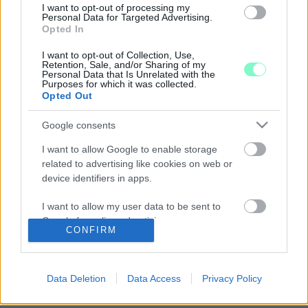
Azzal rémisztgette szülőjét, hogyha rendőrt meg hívni, megöli.
I want to opt-out of processing my
Personal Data for Targeted Advertising.
SAJÁT, 12 ÉVES HÚGÁT ERŐSZAKOLTA MEG
Opted In
EGY BŐNYI FÉRFI
I want to opt-out of Collection, Use,
2025. szeptember. 24. 13:36
Retention, Sale, and/or Sharing of my
A 20 és elkövető előzetesben van.
Personal Data that Is Unrelated with the
Purposes for which it was collected.
RETTEGÉSBEN TARTOTTA A CSALÁDJÁT EGY
Opted Out
FÉRFI GYŐRI FÉRFI
Google consents
2025. január. 21. 09:43
Az ügyészség a férfit kiskorú veszélyeztetésével, kapcsolati
I want to allow Google to enable storage
erőszakkal és garázdasággal vádolta meg, vele szemben – a
related to advertising like cookies on web or
halmazati szabályokra tekintettel – hét és fél év
device identifiers in apps.
szabadságvesztés is kiszabható.
AGYBA FŐBE VERTE MAGATEHETETLEN
I want to allow my user data to be sent to
FELESÉGÉT EGY SZOMBATHELYI FÉRFI
Google for online advertising purposes.
CONFIRM
2025. január. 03. 08:14
Most bíróság elé kell állnia.
I want to allow Google to send me
personalized advertising.
ELVETTE A TELEFONJÁT, RENDSZERESEN
Data Deletion
Data Access
Privacy Policy
BEZÁRTA ÉS BÁNTALMAZTA A BARÁTNŐJÉT
I want to allow Google to enable storage
EGY SOPRONI FÉRFI
related to analytics like cookies on web or