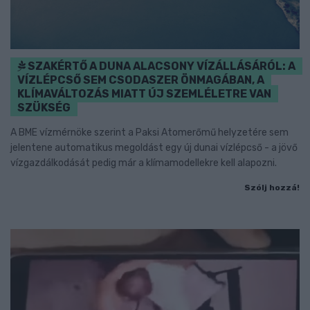
SZAKÉRTŐ A DUNA ALACSONY VÍZÁLLÁSÁRÓL: A
VÍZLÉPCSŐ SEM CSODASZER ÖNMAGÁBAN, A
KLÍMAVÁLTOZÁS MIATT ÚJ SZEMLÉLETRE VAN
SZÜKSÉG
A BME vízmérnöke szerint a Paksi Atomerőmű helyzetére sem
jelentene automatikus megoldást egy új dunai vízlépcső - a jövő
vízgazdálkodását pedig már a klímamodellekre kell alapozni.
Szólj hozzá!