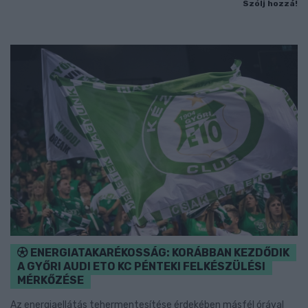
Szólj hozzá!
ENERGIATAKARÉKOSSÁG: KORÁBBAN KEZDŐDIK
A GYŐRI AUDI ETO KC PÉNTEKI FELKÉSZÜLÉSI
MÉRKŐZÉSE
Az energiaellátás tehermentesítése érdekében másfél órával