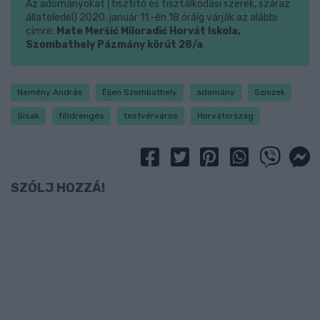
Az adományokat (tisztító és tisztálkodási szerek, száraz
állateledel) 2020. január 11.-én 18 óráig várják az alábbi
címre:
Mate Meršić Miloradić Horvát Iskola,
Szombathely Pázmány körút 28/a
.
Nemény András
Éljen Szombathely
adomány
Sziszek
Sisak
földrengés
testvérváros
Horvátország
SZÓLJ HOZZÁ!