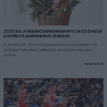
EXTRA: A VÁSÁRCSARNOKBAN NYITJA ÚJ ÉVADÁT
A GYŐRI FILHARMONIKUS ZENEKAR
A „Zenélő piac” című különleges koncerttel szeptember 7-én
rendhagyó helyszínen találkozhat a közönség a klasszikus
zenével.
Szólj hozzá!