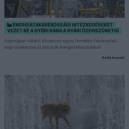
ENERGIATAKARÉKOSSÁGI INTÉZKEDÉSEKET
VEZET BE A GYŐRI RÁBA A NYÁRI ÜZEMSZÜNETIG
A járműipari vállalat átszervezi egyes termelési folyamatait,
hogy csökkentse az esti órák energiafelhasználását.
Szólj hozzá!