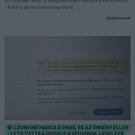
hét második felére, a hőségriadó idején ráadásul a Várkazamata
– Kőtár is díjmentesen látogatható.
Szólj hozzá!
CZUNYINÉ HARCA A GMAIL ÉS AZ ÖNKÉNY ELLEN
- LETILTOTTA A GOOGLE A VÉDVONAL LEVELEZŐ