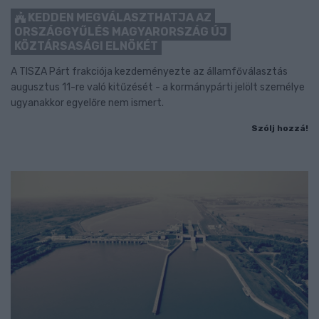
KEDDEN MEGVÁLASZTHATJA AZ
ORSZÁGGYŰLÉS MAGYARORSZÁG ÚJ
KÖZTÁRSASÁGI ELNÖKÉT
A TISZA Párt frakciója kezdeményezte az államfőválasztás
augusztus 11-re való kitűzését - a kormánypárti jelölt személye
ugyanakkor egyelőre nem ismert.
Szólj hozzá!