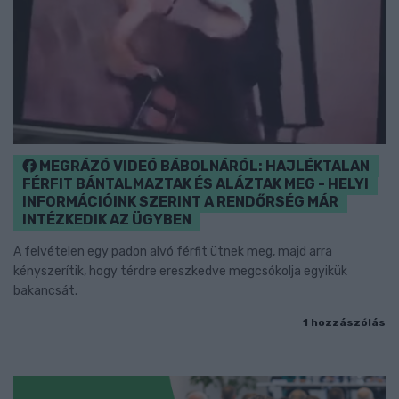
MEGRÁZÓ VIDEÓ BÁBOLNÁRÓL: HAJLÉKTALAN
FÉRFIT BÁNTALMAZTAK ÉS ALÁZTAK MEG - HELYI
INFORMÁCIÓINK SZERINT A RENDŐRSÉG MÁR
INTÉZKEDIK AZ ÜGYBEN
A felvételen egy padon alvó férfit ütnek meg, majd arra
kényszerítik, hogy térdre ereszkedve megcsókolja egyikük
bakancsát.
1 hozzászólás