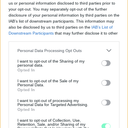
us or personal information disclosed to third parties prior to
your opt-out. You may separately opt-out of the further
disclosure of your personal information by third parties on the
IAB’s list of downstream participants. This information may
also be disclosed by us to third parties on the
IAB’s List of
Downstream Participants
that may further disclose it to other
third parties.
Please note that this website/app uses one or more Google
Personal Data Processing Opt Outs
services and may gather and store information including but
not limited to your visit or usage behaviour. You may click to
I want to opt-out of the Sharing of my
personal data.
grant or deny consent to Google and its third-party tags to
Opted In
use your data for below specified purposes in below Google
ÁTADJÁK A MEGÚJULT ERZSÉBET LIGETI
consent section.
I want to opt-out of the Sale of my
KRESZ-PARKOT GYŐRBEN – CSALÁDI
Personal Data.
Opted In
PROGRAMOKKAL ÜNNEPLIK A FELÚJÍTÁST
I want to opt-out of processing my
Ügyességi versenyek, KRESZ-kvíz, ingyenes kerékpár- és e-
Personal Data for Targeted Advertising.
rollerjelölés is várja a családokat augusztus 8-án.
Opted In
Szólj hozzá!
I want to opt-out of Collection, Use,
Retention, Sale, and/or Sharing of my