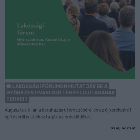
LAKOSSÁGI FÓRUMON MUTATJÁK BE A
GYŐRSZENTIVÁNI KÖR TÉR FELÚJÍTÁSÁNAK
TERVEIT
Augusztus 6-án a beruházás ütemezéséről és az új kerékpárút
építéséről is tájékoztatják az érdeklődőket.
Szólj hozzá!