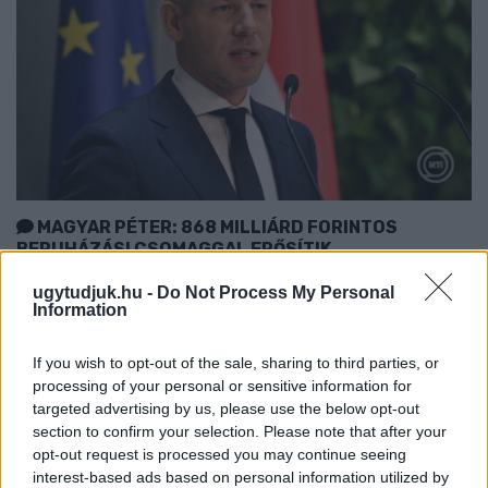
MAGYAR PÉTER: 868 MILLIÁRD FORINTOS
BERUHÁZÁSI CSOMAGGAL ERŐSÍTIK
MAGYARORSZÁG ENERGIAELLÁTÁSÁT, MIKÖZBEN
TOVÁBBRA IS KRITIKUS NAPOK ELÉ NÉZ AZ ORSZÁG
ugytudjuk.hu -
Do Not Process My Personal
Information
Átfogó energetikai fejlesztési programot fogadott el a
kormány.
If you wish to opt-out of the sale, sharing to third parties, or
processing of your personal or sensitive information for
Szólj hozzá!
targeted advertising by us, please use the below opt-out
section to confirm your selection. Please note that after your
opt-out request is processed you may continue seeing
interest-based ads based on personal information utilized by