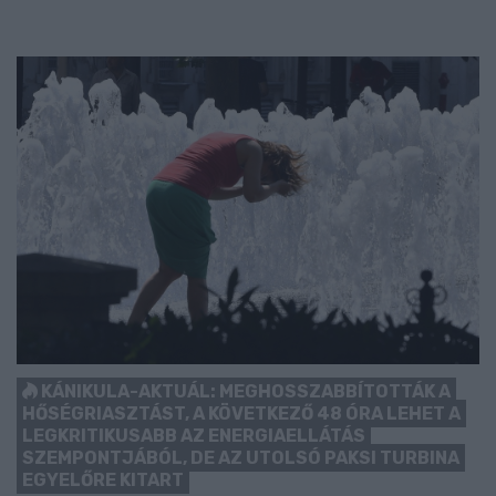
KÁNIKULA-AKTUÁL: MEGHOSSZABBÍTOTTÁK A
HŐSÉGRIASZTÁST, A KÖVETKEZŐ 48 ÓRA LEHET A
LEGKRITIKUSABB AZ ENERGIAELLÁTÁS
SZEMPONTJÁBÓL, DE AZ UTOLSÓ PAKSI TURBINA
EGYELŐRE KITART