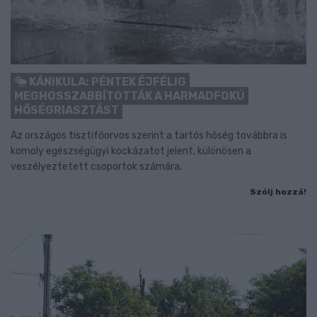
KÁNIKULA: PÉNTEK ÉJFÉLIG
MEGHOSSZABBÍTOTTÁK A HARMADFOKÚ
HŐSÉGRIASZTÁST
Az országos tisztifőorvos szerint a tartós hőség továbbra is
komoly egészségügyi kockázatot jelent, különösen a
veszélyeztetett csoportok számára.
Szólj hozzá!