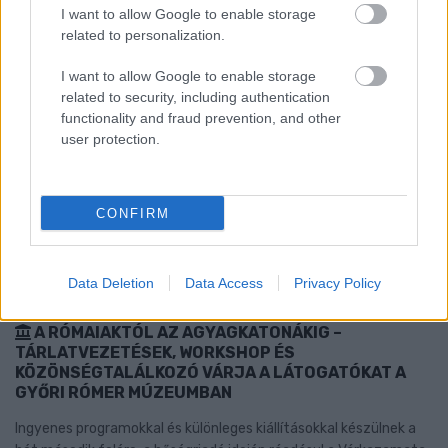
I want to allow Google to enable storage
related to personalization.
I want to allow Google to enable storage
related to security, including authentication
functionality and fraud prevention, and other
user protection.
CONFIRM
Data Deletion
Data Access
Privacy Policy
A RÓMAIAKTÓL AZ AGYAGKATONÁKIG –
TÁRLATVEZETÉSEK, WORKSHOP ÉS
KÖZÖNSÉGTALÁLKOZÓ VÁRJA A LÁTOGATÓKAT A
GYŐRI RÓMER MÚZEUMBAN
Ingyenes programokkal és különleges kiállításokkal készülnek a