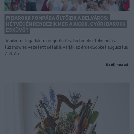
BAROKK POMPÁBA ÖLTÖZIK A BELVÁROS:
HÉTVÉGÉN RENDEZIK MEG A XXXIII. GYŐRI BAROKK
ESKÜVŐT
Jubileumi fogadalom megerősítés, történelmi felvonulás,
tűzshow és vezetett séták is várják az érdeklődőket augusztus
7–8-án.
Szólj hozzá!