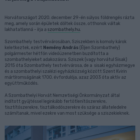
Horvátországot 2020. december 29-én súlyos földrengés rázta
meg, amely során épületek dőltek össze, otthonok váltak
lakhatatlanná - írja a
szombathely.hu
.
Szombathely testvérvárosában, Sziszekben is komoly károk
keletkeztek, ezért
Nemény András
(Éljen Szombathely)
polgármester hétfőn videóüzenetben buzdította a
szombathelyieket adakozásra. Sziszek (vagy horvátul Sisak)
2015 óta Szombathely testvérvárosa, de a sisaki egyházmegye
és a szombathelyi szalézi egyházközség között Szent Kvirin
mártíromságának 1700. évfordulója, azaz 2003 óta aktív az
együttműködés.
A Szombathelyi Horvát Nemzetiségi Önkormányzat által
indított gyűjtéssel leginkább fertőtlenítőszerekre,
tisztítószerekre, tisztálkodószerekre és száraz állateledelre
számítanak, mivel ezekre van most szüksége a sziszekieknek.