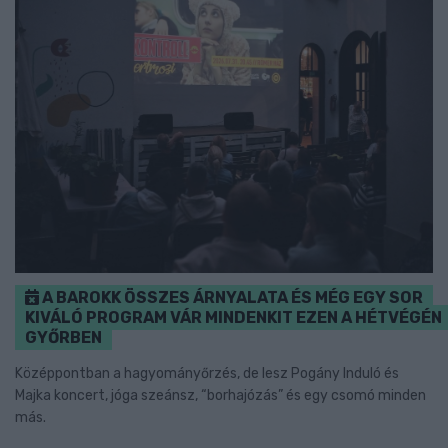
A BAROKK ÖSSZES ÁRNYALATA ÉS MÉG EGY SOR
KIVÁLÓ PROGRAM VÁR MINDENKIT EZEN A HÉTVÉGÉN
GYŐRBEN
Középpontban a hagyományőrzés, de lesz Pogány Induló és
Majka koncert, jóga szeánsz, “borhajózás” és egy csomó minden
más.