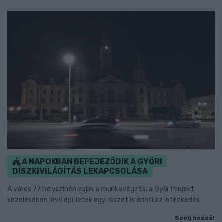
A NAPOKBAN BEFEJEZŐDIK A GYŐRI
DÍSZKIVILÁGÍTÁS LEKAPCSOLÁSA
A város 77 helyszínén zajlik a munkavégzés, a Győr Projekt
kezelésében lévő épületek egy részét is érinti az intézkedés.
Szólj hozzá!