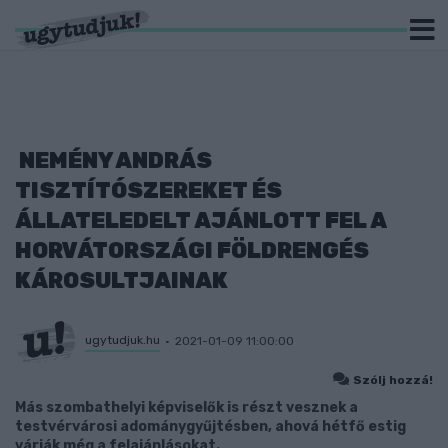
NEMÉNY ANDRÁS
TISZTÍTÓSZEREKET ÉS
ÁLLATELEDELT AJÁNLOTT FEL A
HORVÁTORSZÁGI FÖLDRENGÉS
KÁROSULTJAINAK
ugytudjuk.hu
2021-01-09 11:00:00
Szólj hozzá!
Más szombathelyi képviselők is részt vesznek a
testvérvárosi adománygyűjtésben, ahová hétfő estig
várják még a felajánlásokat.