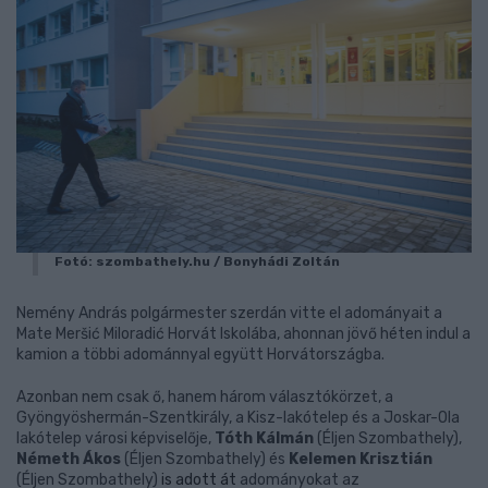
Fotó: szombathely.hu / Bonyhádi Zoltán
Nemény András polgármester szerdán vitte el adományait a
Mate Meršić Miloradić Horvát Iskolába, ahonnan jövő héten indul a
kamion a többi adománnyal együtt Horvátországba.
Azonban nem csak ő, hanem három választókörzet, a
Gyöngyöshermán-Szentkirály, a Kisz-lakótelep és a Joskar-Ola
lakótelep városi képviselője,
Tóth Kálmán
(Éljen Szombathely),
Németh Ákos
(Éljen Szombathely) és
Kelemen Krisztián
(Éljen Szombathely)
is adott át
adományokat az