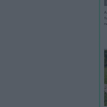
A
f
n