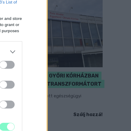
B’s List of
er and store
to grant or
ed purposes
KICSERÉLTÉK A GYŐRI KÓRHÁZBAN
MEGHIBÁSODOTT TRANSZFORMÁTORT
egkezdték az elhalasztott egészségügyi
llátásokat.
Szólj hozzá!