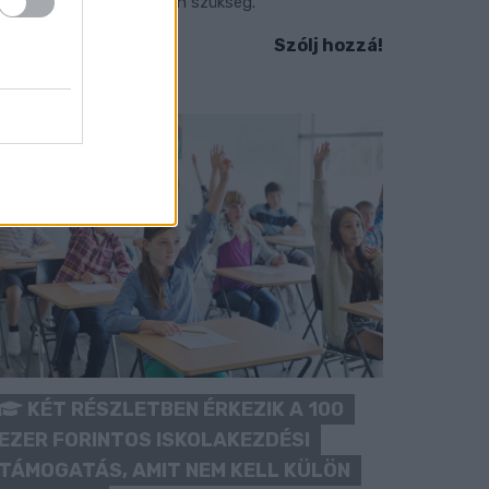
okozott óvatosságra van szükség.
Szólj hozzá!
KÉT RÉSZLETBEN ÉRKEZIK A 100
EZER FORINTOS ISKOLAKEZDÉSI
TÁMOGATÁS, AMIT NEM KELL KÜLÖN