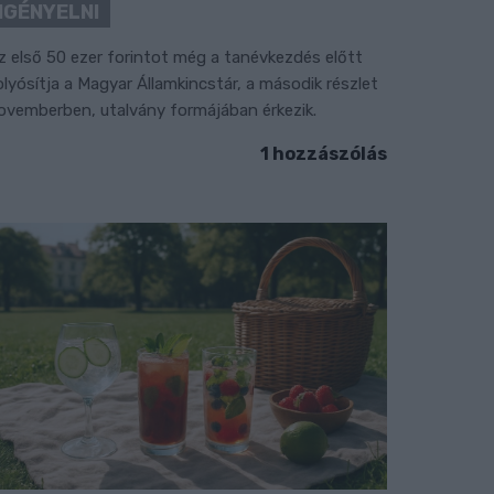
IGÉNYELNI
z első 50 ezer forintot még a tanévkezdés előtt
olyósítja a Magyar Államkincstár, a második részlet
ovemberben, utalvány formájában érkezik.
1 hozzászólás