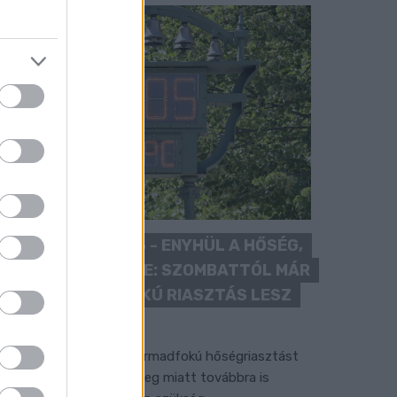
KÁNIKULA 2026 - ENYHÜL A HŐSÉG,
DE MÉG NINCS VÉGE: SZOMBATTÓL MÁR
“CSAK” MÁSODFOKÚ RIASZTÁS LESZ
ÉRVÉNYBEN
 július vége óta tartó harmadfokú hőségriasztást
érséklik, de a tartós meleg miatt továbbra is