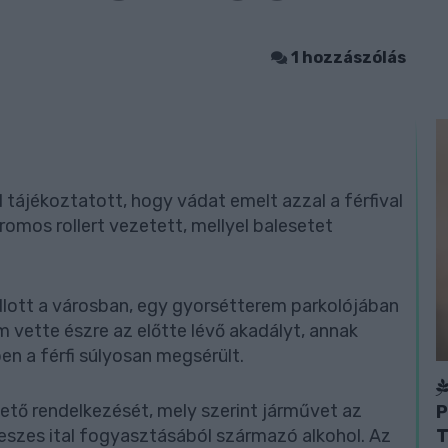
1 hozzászólás
l tájékoztatott, hogy vádat emelt azzal a férfival
omos rollert vezetett, mellyel balesetet
ádlott a városban, egy gyorsétterem parkolójában
m vette észre az előtte lévő akadályt, annak
en a férfi súlyosan megsérült.
ető rendelkezését, mely szerint járművet az
P
T
eszes ital fogyasztásából származó alkohol. Az