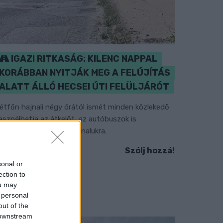
IGAZI RITKASÁG: KILENC NAPPAL
KORÁBBAN NYITJÁK MEG A FELÚJÍTÁS
ALATT ÁLLÓ HECSEI ÚTI FELÜLJÁRÓT
étfőn hajnali négy órától ismét minden közlekedő
asználhatja az átkelőt, az autóbuszok is
isszatérnek eredeti útvonalukra.
Szólj hozzá!
sonal or
ection to
ou may
 personal
out of the
 downstream