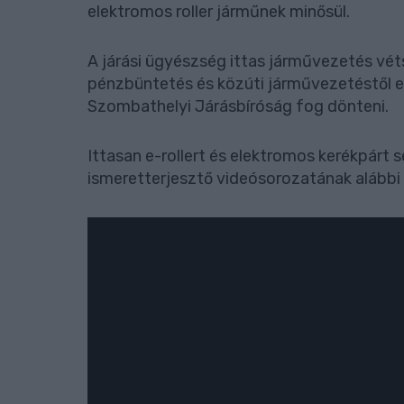
elektromos roller járműnek minősül.
A járási ügyészség ittas járművezetés vét
pénzbüntetés és közúti járművezetéstől el
Szombathelyi Járásbíróság fog dönteni.
Ittasan e-rollert és elektromos kerékpárt
ismeretterjesztő videósorozatának alábbi e