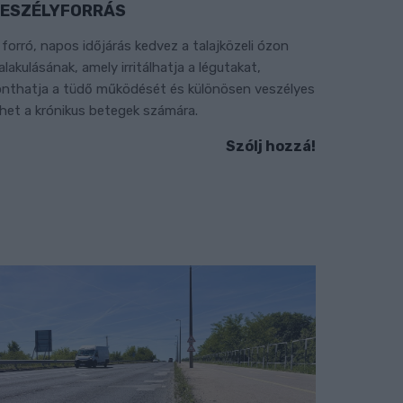
ESZÉLYFORRÁS
 forró, napos időjárás kedvez a talajközeli ózon
ialakulásának, amely irritálhatja a légutakat,
onthatja a tüdő működését és különösen veszélyes
ehet a krónikus betegek számára.
Szólj hozzá!