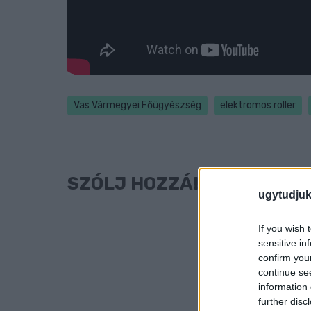
Vas Vármegyei Főügyészség
elektromos roller
SZÓLJ HOZZÁ!
ugytudjuk
If you wish 
sensitive in
confirm you
continue se
information 
further disc