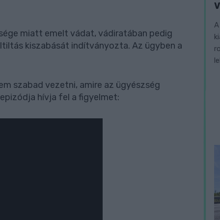
V
A
sége miatt emelt vádat, vádiratában pedig
k
tiltás kiszabását indítványozta. Az ügyben a
r
l
 sem szabad vezetni, amire az ügyészség
pizódja hívja fel a figyelmet: