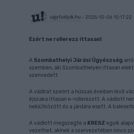
ugytudjuk.hu
2025-10-06 10:17:22
Ezért ne rollerezz ittasan!
A
Szombathelyi Járási Ügyészség
arró
szemben, aki Szombathelyen ittasan elektr
szenvedett
A vádirat szerint a húszas éveiben lévő v
éjszaka ittasan e-rollerezett. A vádlott ne
nekiütközött és a járdára esett. A balesetb
A vádlott megszegte a
KRESZ
egyik alapv
vezethet, akinek a szervezetében nincs sz