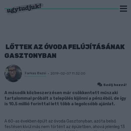
LŐTTEK AZ ÓVODA FELÚJÍTÁSÁNAK
GASZTONYBAN
Farkas Bazsi
2019-02-07 11:32:00
Szólj hozzá!
A második közbeszerzésen már csökkentett műszaki
tartalommal próbált a település kijönni a pénzéből, de így
is 10,5 millió forinttal lett több a legolcsóbb ajánlat.
A 60-as években épült az óvoda Gasztonyban, azóta belső
festésen kívül más nem történt az épületben, ahová jelenleg 13