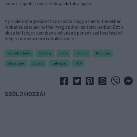
lenne drágább a kivitelezői ajánlatok alapján.
A problémát egyébként az okozza, hogy az elmúlt években
robbanás szerűen nőttek meg az árak az építőiparban. Ezt a
plusz költséget azonban a pályázati pénzek szétosztásánál
még a kormány nem kalkulálta bele.
Szombathely
kőszeg
pénz
Jobbik
felújítás
Gasztony
óvoda
pályázat
TOP
SZÓLJ HOZZÁ!