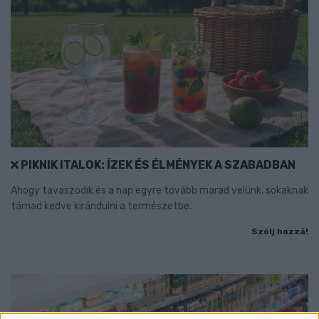
PIKNIK ITALOK: ÍZEK ÉS ÉLMÉNYEK A SZABADBAN
Ahogy tavaszodik és a nap egyre tovább marad velünk, sokaknak
támad kedve kirándulni a természetbe.
Szólj hozzá!