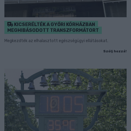
KICSERÉLTÉK A GYŐRI KÓRHÁZBAN
MEGHIBÁSODOTT TRANSZFORMÁTORT
Megkezdték az elhalasztott egészségügyi ellátásokat.
Szólj hozzá!