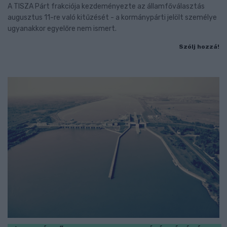
A TISZA Párt frakciója kezdeményezte az államfőválasztás
augusztus 11-re való kitűzését - a kormánypárti jelölt személye
ugyanakkor egyelőre nem ismert.
Szólj hozzá!