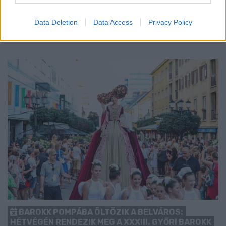
kezdését.
Data Deletion
Data Access
Privacy Policy
1 hozzászólás
BAROKK POMPÁBA ÖLTÖZIK A BELVÁROS:
HÉTVÉGÉN RENDEZIK MEG A XXXIII. GYŐRI BAROKK