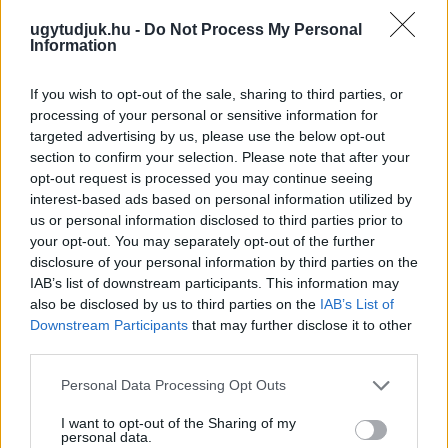
ugytudjuk.hu -
Do Not Process My Personal
Information
If you wish to opt-out of the sale, sharing to third parties, or
processing of your personal or sensitive information for
targeted advertising by us, please use the below opt-out
section to confirm your selection. Please note that after your
opt-out request is processed you may continue seeing
interest-based ads based on personal information utilized by
us or personal information disclosed to third parties prior to
ÖRÖMHÍR: TÍZ ÉVE NEM VOLT ILYEN ALACSONY AZ
your opt-out. You may separately opt-out of the further
INFLÁCIÓ MAGYARORSZÁGON
disclosure of your personal information by third parties on the
IAB’s list of downstream participants. This information may
Júliusban mindössze 1,2 százalékkal emelkedtek éves
also be disclosed by us to third parties on the
IAB’s List of
összevetésben a fogyasztói árak, miközben az élelmiszerek ára
Downstream Participants
that may further disclose it to other
már csökkent.
third parties.
Szólj hozzá!
Please note that this website/app uses one or more Google
Personal Data Processing Opt Outs
services and may gather and store information including but
not limited to your visit or usage behaviour. You may click to
I want to opt-out of the Sharing of my
personal data.
grant or deny consent to Google and its third-party tags to