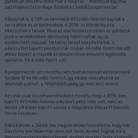
gyerek jár. Időszerű lenne már a felújítás - mondta el egy mai
sajtótájékoztatón Nagy Szabolcs (Jobbik) polgármester.
Pályáztak is, a TOP-os kereteből 49,1 millió forintot kaptak a
tervezésre és az építkezésre. A 2016-os kihirdetés óta
elkészültek a tervek. Mivel az első közbeszerzésen az ajánlatok
jóval a rendelkezésre álló összeg fölött voltak, így új,
csökkentett műszaki tartalmú tervet készítettetek. A
pályázatból kapott pénzből már csupán 44 millió forint maradt,
ehhez képest a második közbeszerzésre érkezett legolcsóbb
ajánlat is, 54,4 millió forint volt.
A polgármester azt mondta, nem tudnak honnan előteremteni
további 10 és fél millió forintot, így inkább visszafizetik az
államnak a pénzt, a felújításból pedig így nem lesz semmi.
Azt már csak összehasonlításként mondta, hogy a 2016-ban
kapott 49,1 millió forintos pályázati pénz több volt, mint az
elmúlt 24 évben kapott összes a településre érkezett hasonló
forrás összesen.
Rába Kálmán a Jobbik Vas megyei elnöke hozzátette, hogy bár
Gasztony esetében már nincs mit tenni, levelet fognak írni a
Nemzetgazdasági Miniszternek, amiben arra kéri, hogy a hasonló