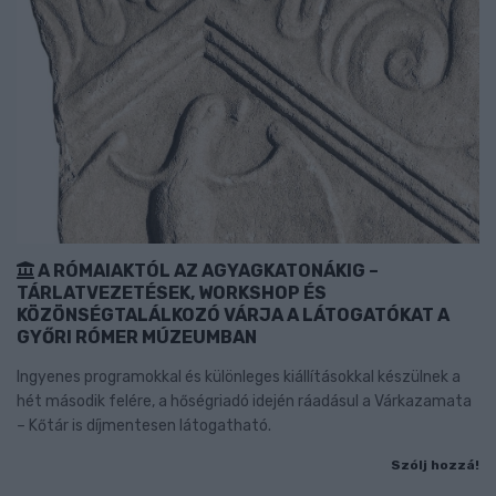
A RÓMAIAKTÓL AZ AGYAGKATONÁKIG –
TÁRLATVEZETÉSEK, WORKSHOP ÉS
KÖZÖNSÉGTALÁLKOZÓ VÁRJA A LÁTOGATÓKAT A
GYŐRI RÓMER MÚZEUMBAN
Ingyenes programokkal és különleges kiállításokkal készülnek a
hét második felére, a hőségriadó idején ráadásul a Várkazamata
– Kőtár is díjmentesen látogatható.
Szólj hozzá!