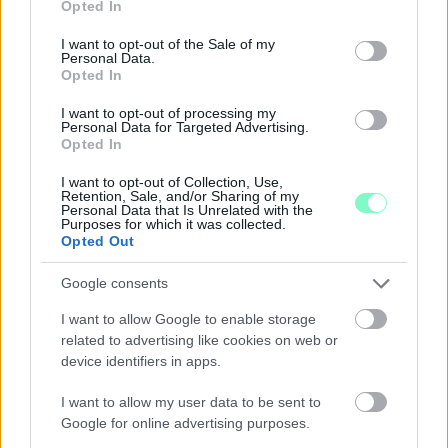
Opted In
use your data for below specified purposes in below Google
consent section.
I want to opt-out of the Sale of my
Personal Data.
Opted In
I want to opt-out of processing my
Personal Data for Targeted Advertising.
Opted In
I want to opt-out of Collection, Use,
Retention, Sale, and/or Sharing of my
Personal Data that Is Unrelated with the
Purposes for which it was collected.
Opted Out
A BAROKK ÖSSZES ÁRNYALATA ÉS MÉG EGY SOR
Google consents
KIVÁLÓ PROGRAM VÁR MINDENKIT EZEN A HÉTVÉGÉN
GYŐRBEN
I want to allow Google to enable storage
related to advertising like cookies on web or
Középpontban a hagyományőrzés, de lesz Pogány Induló és
device identifiers in apps.
Majka koncert, jóga szeánsz, “borhajózás” és egy csomó minden
más.
I want to allow my user data to be sent to
Google for online advertising purposes.
Szólj hozzá!