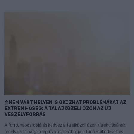
NEM VÁRT HELYEN IS OKOZHAT PROBLÉMÁKAT AZ
EXTRÉM HŐSÉG: A TALAJKÖZELI ÓZON AZ ÚJ
VESZÉLYFORRÁS
A forró, napos időjárás kedvez a talajközeli ózon kialakulásának,
amely irritálhatja a légutakat, ronthatja a tüdő működését és