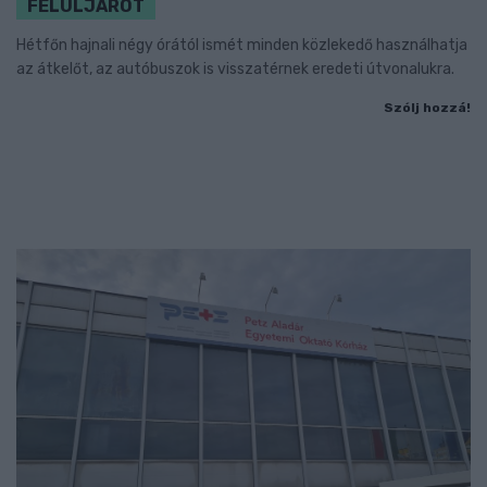
FELÜLJÁRÓT
Hétfőn hajnali négy órától ismét minden közlekedő használhatja
az átkelőt, az autóbuszok is visszatérnek eredeti útvonalukra.
Szólj hozzá!