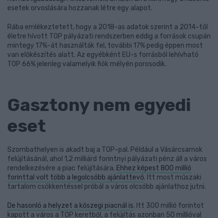
esetek orvoslására hozzanak létre egy alapot.
Rába emlékeztetett, hogy a 2018-as adatok szerint a 2014-től
életre hívott TOP pályázati rendszerben eddig a források csupán
mintegy 17%-át használták fel, további 17% pedig éppen most
van előkészítés alatt. Az egyébként EU-s forrásból lehívható
TOP 66% jelenleg valamelyik fiók mélyén porosodik.
Gasztony nem egyedi
eset
Szombathelyen is akadt baj a TOP-pal. Például a Vásárcsarnok
felújításánál, ahol 1,2 milliárd forintnyi pályázati pénz áll a város
rendelkezésére a piac felújítására.
Ehhez képest 800 millió
forinttal volt több a legolcsóbb ajánlattevő
. Itt most műszaki
tartalom csökkentéssel próbál a város olcsóbb ajánlathoz jutni.
De hasonló a helyzet a kőszegi piacnál is
. Itt 300 millió forintot
kapott a város a TOP keretből, a felújítás azonban 50 millióval