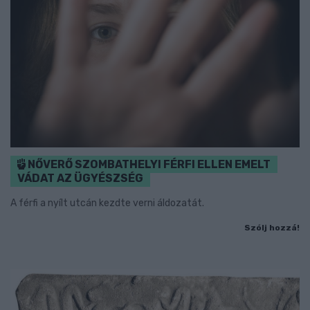
NŐVERŐ SZOMBATHELYI FÉRFI ELLEN EMELT
VÁDAT AZ ÜGYÉSZSÉG
A férfi a nyílt utcán kezdte verni áldozatát.
Szólj hozzá!