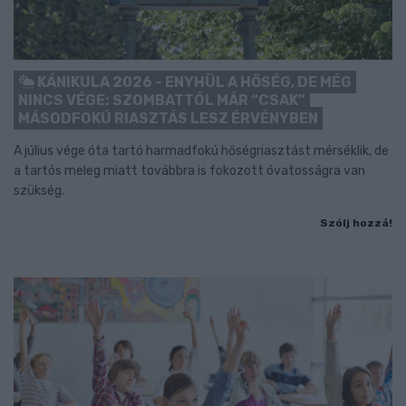
KÁNIKULA 2026 - ENYHÜL A HŐSÉG, DE MÉG
NINCS VÉGE: SZOMBATTÓL MÁR “CSAK”
MÁSODFOKÚ RIASZTÁS LESZ ÉRVÉNYBEN
A július vége óta tartó harmadfokú hőségriasztást mérséklik, de
a tartós meleg miatt továbbra is fokozott óvatosságra van
szükség.
Szólj hozzá!