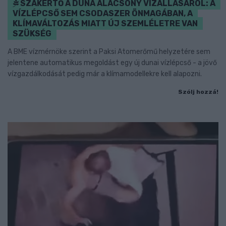
SZAKÉRTŐ A DUNA ALACSONY VÍZÁLLÁSÁRÓL: A
VÍZLÉPCSŐ SEM CSODASZER ÖNMAGÁBAN, A
KLÍMAVÁLTOZÁS MIATT ÚJ SZEMLÉLETRE VAN
SZÜKSÉG
A BME vízmérnöke szerint a Paksi Atomerőmű helyzetére sem
jelentene automatikus megoldást egy új dunai vízlépcső - a jövő
vízgazdálkodását pedig már a klímamodellekre kell alapozni.
Szólj hozzá!