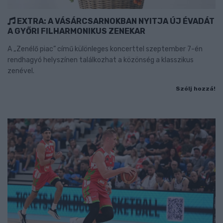
EXTRA: A VÁSÁRCSARNOKBAN NYITJA ÚJ ÉVADÁT
A GYŐRI FILHARMONIKUS ZENEKAR
A „Zenélő piac” című különleges koncerttel szeptember 7-én
rendhagyó helyszínen találkozhat a közönség a klasszikus
zenével.
Szólj hozzá!