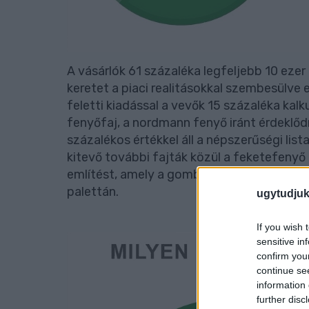
A vásárlók 61 százaléka legfeljebb 10 ezer
keretet a piaci realitásokkal szembesülve eg
feletti kiadással a vevők 15 százaléka kalk
fenyőfaj, a nordmann fenyő iránt érdeklőd
százalékos értékkel áll a népszerűségi lis
kitevő további fajták közül a feketefenyő
említést, amely a gombafertőzés miatt vis
palettán.
ugytudjuk
If you wish 
sensitive in
confirm you
continue se
information 
further disc