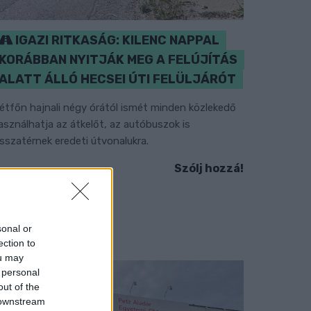
IGAZI RITKASÁG: KILENC NAPPAL
KORÁBBAN NYITJÁK MEG A FELÚJÍTÁS
ALATT ÁLLÓ HECSEI ÚTI FELÜLJÁRÓT
étfőn hajnali négy órától ismét minden közlekedő
asználhatja az átkelőt, az autóbuszok is
isszatérnek eredeti útvonalukra.
Szólj hozzá!
sonal or
ection to
ou may
 personal
out of the
 downstream