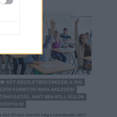
KÉT RÉSZLETBEN ÉRKEZIK A 100
EZER FORINTOS ISKOLAKEZDÉSI
TÁMOGATÁS, AMIT NEM KELL KÜLÖN
IGÉNYELNI
z első 50 ezer forintot még a tanévkezdés előtt