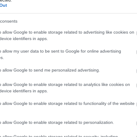
yi fenyőfa fogy el karácsony előtt, csupán az
Out
37 százaléka ugyanis az utolsó hétre hagyja a
consents
környezetet
o allow Google to enable storage related to advertising like cookies on
evice identifiers in apps.
gyede díszít karácsonykor fenyő helyett
o allow my user data to be sent to Google for online advertising
a környezet védelme a leggyakoribb indok
s.
ehetséges felhasználhatóság miatti árelőnyt,
iányát is. Ugyanakkor tudni kell, hogy a
to allow Google to send me personalized advertising.
ében környezetbarátabb, mint a műfenyő.
o allow Google to enable storage related to analytics like cookies on
sági növényekéhez, a kidobott fák többségét
evice identifiers in apps.
előállítása, sem a megsemmisítése nem terheli
edig nem távol-keleti gyártókat, hanem nagyrészt
o allow Google to enable storage related to functionality of the website
A
m
f
e dacol a klímaváltozással
o allow Google to enable storage related to personalization.
o allow Google to enable storage related to security, including