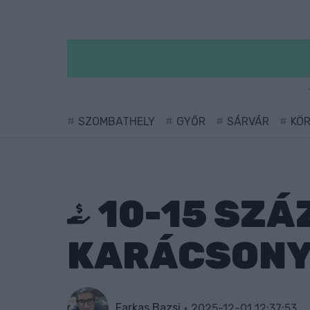
SZOMBATHELY
GYŐR
SÁRVÁR
KÖ
10-15 SZÁ
KARÁCSONY
Farkas Bazsi
2025-12-01 12:37:53