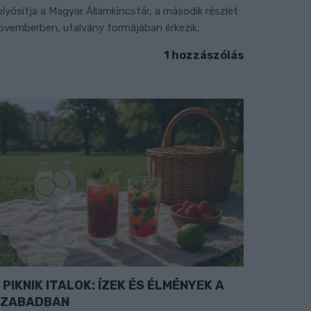
olyósítja a Magyar Államkincstár, a második részlet
ovemberben, utalvány formájában érkezik.
1 hozzászólás
PIKNIK ITALOK: ÍZEK ÉS ÉLMÉNYEK A
SZABADBAN