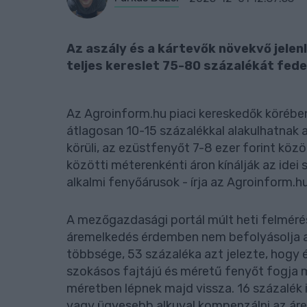
Az aszály és a kártevők növekvő jelenl
teljes kereslet 75-80 százalékát fede
Az Agroinform.hu piaci kereskedők körébe
átlagosan 10-15 százalékkal alakulhatnak a 
körüli, az ezüstfenyőt 7-8 ezer forint köz
közötti méterenkénti áron kínálják az idei
alkalmi fenyőárusok - írja az Agroinform
A mezőgazdasági portál múlt heti felmérés
áremelkedés érdemben nem befolyásolja a 
többsége, 53 százaléka azt jelezte, hogy é
szokásos fajtájú és méretű fenyőt fogja m
méretben lépnek majd vissza. 16 százalék 
vagy ügyesebb alkuval kompenzálni az áre