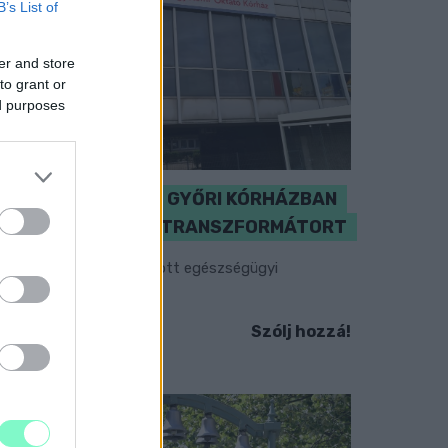
B’s List of
er and store
to grant or
ed purposes
KICSERÉLTÉK A GYŐRI KÓRHÁZBAN
MEGHIBÁSODOTT TRANSZFORMÁTORT
egkezdték az elhalasztott egészségügyi
llátásokat.
Szólj hozzá!