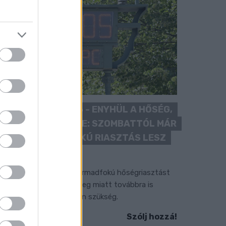
KÁNIKULA 2026 - ENYHÜL A HŐSÉG,
DE MÉG NINCS VÉGE: SZOMBATTÓL MÁR
“CSAK” MÁSODFOKÚ RIASZTÁS LESZ
ÉRVÉNYBEN
 július vége óta tartó harmadfokú hőségriasztást
érséklik, de a tartós meleg miatt továbbra is
okozott óvatosságra van szükség.
Szólj hozzá!