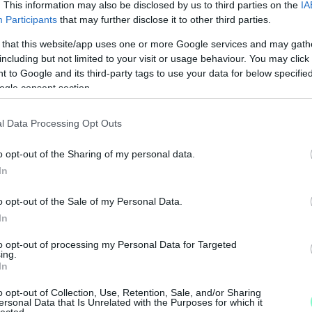
. This information may also be disclosed by us to third parties on the
IA
Participants
that may further disclose it to other third parties.
 that this website/app uses one or more Google services and may gath
including but not limited to your visit or usage behaviour. You may click 
 to Google and its third-party tags to use your data for below specifi
ogle consent section.
l Data Processing Opt Outs
o opt-out of the Sharing of my personal data.
In
M
o opt-out of the Sale of my Personal Data.
e
In
to opt-out of processing my Personal Data for Targeted
ing.
In
 százaléknyian e méretnél kisebb fenyőt
o opt-out of Collection, Use, Retention, Sale, and/or Sharing
 árusított fenyők iránt pedig a vásárlók 18
ersonal Data that Is Unrelated with the Purposes for which it
lected.