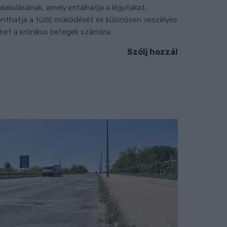
ialakulásának, amely irritálhatja a légutakat,
onthatja a tüdő működését és különösen veszélyes
ehet a krónikus betegek számára.
Szólj hozzá!