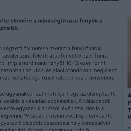
éte ellenére a minőségi hazai fenyők a
zhetik.
n végzett felmérése szerint a fenyőfaárak
tavalyi szint felett: a lucfenyőt 5 ezer forint
ötti, míg a nordmann fenyőt 10-12 ezer forint
 szezonban az utcai és piaci standokon megjelent
.hu szerkesztőségünknek küldött közleményében.
e ugyanakkor azt mutatja, hogy az előrejelzett
korábbi a vásárlási szokásokat. A válaszadók
P
vente egyszeri kiadásról lévén szó idén is a
T
egvenni. 19 százaléknyian esetleg a tervezett
V
igyekszik olcsóbb beszerzési hely keresésével
A
melkedést. Olcsóbb fajtára csupán 8