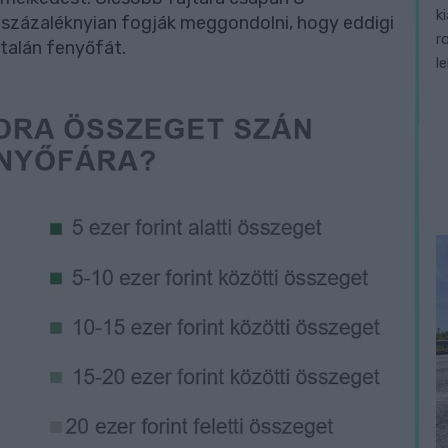
k
 százaléknyian fogják meggondolni, hogy eddigi
r
talán fenyőfát.
l