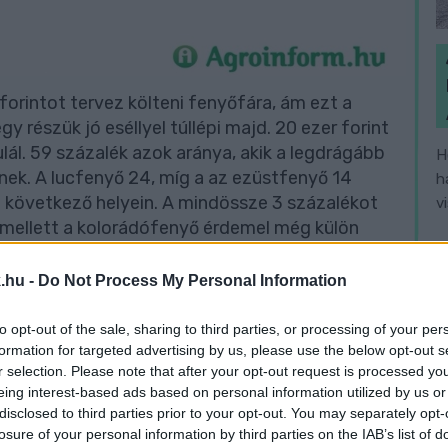
 forintot tervez költeni fenyőfára, ám ezt a
y részük jó eséllyel túllépi majd. 20 ezer forint
ulál. 59 százalék azok aránya, akik a legdrágább
H
nek. A lucfenyő 24, míg a az ezüstfenyő 14
h
ta következő helyein. A mindössze 3 százalékot
v
 mellett a kolorádófenyő érdemel még külön
szaesett duglászfenyőt pótolja a kínálati
.hu -
Do Not Process My Personal Information
to opt-out of the sale, sharing to third parties, or processing of your per
formation for targeted advertising by us, please use the below opt-out s
r selection. Please note that after your opt-out request is processed y
eing interest-based ads based on personal information utilized by us or
disclosed to third parties prior to your opt-out. You may separately opt-
losure of your personal information by third parties on the IAB’s list of