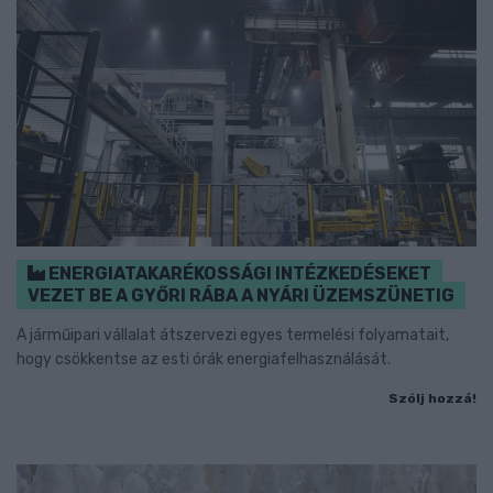
ENERGIATAKARÉKOSSÁGI INTÉZKEDÉSEKET
VEZET BE A GYŐRI RÁBA A NYÁRI ÜZEMSZÜNETIG
A járműipari vállalat átszervezi egyes termelési folyamatait,
hogy csökkentse az esti órák energiafelhasználását.
Szólj hozzá!