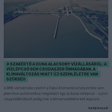
SZAKÉRTŐ A DUNA ALACSONY VÍZÁLLÁSÁRÓL: A
VÍZLÉPCSŐ SEM CSODASZER ÖNMAGÁBAN, A
KLÍMAVÁLTOZÁS MIATT ÚJ SZEMLÉLETRE VAN
SZÜKSÉG
A BME vízmérnöke szerint a Paksi Atomerőmű helyzetére sem
jelentene automatikus megoldást egy új dunai vízlépcső - a jövő
vízgazdálkodását pedig már a klímamodellekre kell alapozni.
Szólj hozzá!