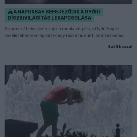
A NAPOKBAN BEFEJEZŐDIK A GYŐRI
DÍSZKIVILÁGÍTÁS LEKAPCSOLÁSA
A város 77 helyszínén zajlik a munkavégzés, a Győr Projekt
kezelésében lévő épületek egy részét is érinti az intézkedés.
Szólj hozzá!