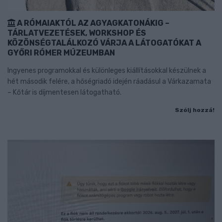
A RÓMAIAKTÓL AZ AGYAGKATONÁKIG –
TÁRLATVEZETÉSEK, WORKSHOP ÉS
KÖZÖNSÉGTALÁLKOZÓ VÁRJA A LÁTOGATÓKAT A
GYŐRI RÓMER MÚZEUMBAN
Ingyenes programokkal és különleges kiállításokkal készülnek a
hét második felére, a hőségriadó idején ráadásul a Várkazamata
– Kőtár is díjmentesen látogatható.
Szólj hozzá!