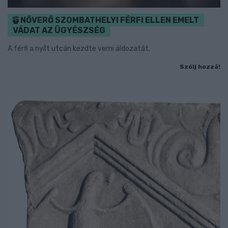
NŐVERŐ SZOMBATHELYI FÉRFI ELLEN EMELT
VÁDAT AZ ÜGYÉSZSÉG
A férfi a nyílt utcán kezdte verni áldozatát.
Szólj hozzá!