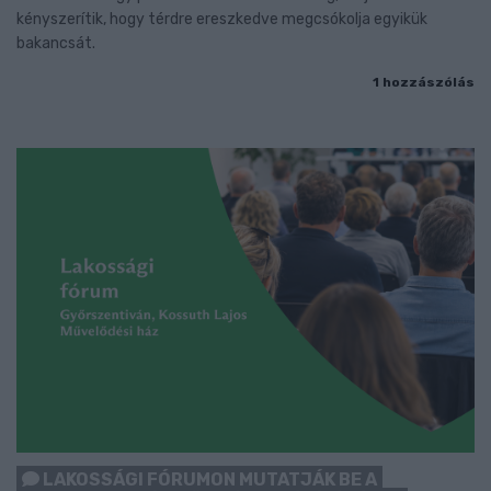
kényszerítik, hogy térdre ereszkedve megcsókolja egyikük
bakancsát.
1 hozzászólás
LAKOSSÁGI FÓRUMON MUTATJÁK BE A