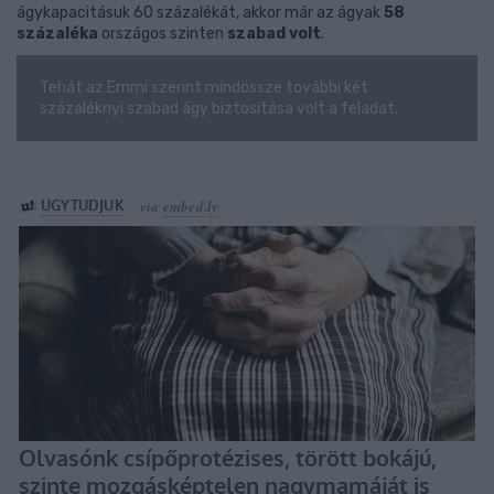
ágykapacitásuk 60 százalékát, akkor már az ágyak
58
százaléka
országos szinten
szabad volt
.
Tehát az Emmi szerint mindössze további két
százaléknyi szabad ágy biztosítása volt a feladat.