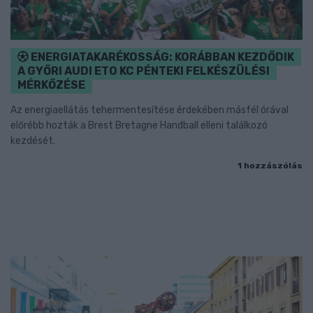
ENERGIATAKARÉKOSSÁG: KORÁBBAN KEZDŐDIK
A GYŐRI AUDI ETO KC PÉNTEKI FELKÉSZÜLÉSI
MÉRKŐZÉSE
Az energiaellátás tehermentesítése érdekében másfél órával
előrébb hozták a Brest Bretagne Handball elleni találkozó
kezdését.
1 hozzászólás