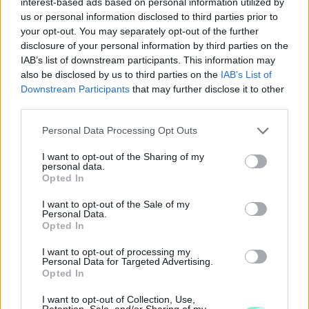
interest-based ads based on personal information utilized by
Szólj hozzá!
us or personal information disclosed to third parties prior to
your opt-out. You may separately opt-out of the further
disclosure of your personal information by third parties on the
IAB’s list of downstream participants. This information may
also be disclosed by us to third parties on the
IAB’s List of
Downstream Participants
that may further disclose it to other
third parties.
Please note that this website/app uses one or more Google
Personal Data Processing Opt Outs
services and may gather and store information including but
not limited to your visit or usage behaviour. You may click to
I want to opt-out of the Sharing of my
personal data.
grant or deny consent to Google and its third-party tags to
Opted In
use your data for below specified purposes in below Google
consent section.
I want to opt-out of the Sale of my
Personal Data.
Opted In
I want to opt-out of processing my
MAGYAR PÉTER: 868 MILLIÁRD FORINTOS
Personal Data for Targeted Advertising.
BERUHÁZÁSI CSOMAGGAL ERŐSÍTIK
Opted In
MAGYARORSZÁG ENERGIAELLÁTÁSÁT, MIKÖZBEN
TOVÁBBRA IS KRITIKUS NAPOK ELÉ NÉZ AZ ORSZÁG
I want to opt-out of Collection, Use,
Retention, Sale, and/or Sharing of my