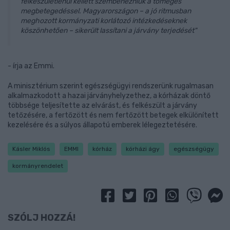
felkészületlenül kellett szembenézniük a tömeges
megbetegedéssel. Magyarországon – a jó ritmusban
meghozott kormányzati korlátozó intézkedéseknek
köszönhetően – sikerült lassítani a járvány terjedését"
- írja az Emmi.
A minisztérium szerint egészségügyi rendszerünk rugalmasan
alkalmazkodott a hazai járványhelyzethez, a kórházak döntő
többsége teljesítette az elvárást, és felkészült a járvány
tetőzésére, a fertőzött és nem fertőzött betegek elkülönített
kezelésére és a súlyos állapotú emberek lélegeztetésére.
Kásler Miklós
EMMI
kórház
kórházi ágy
egészségügy
kormányrendelet
SZÓLJ HOZZÁ!