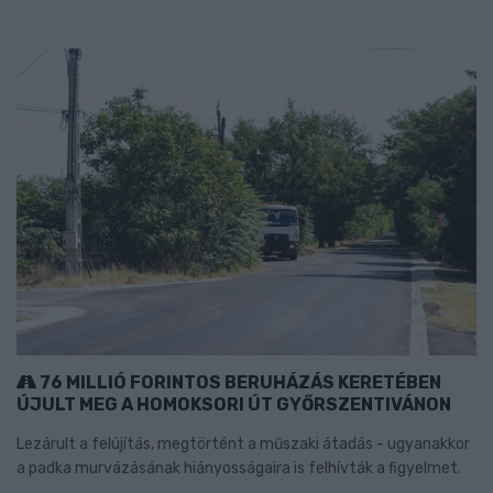
76 MILLIÓ FORINTOS BERUHÁZÁS KERETÉBEN
ÚJULT MEG A HOMOKSORI ÚT GYŐRSZENTIVÁNON
Lezárult a felújítás, megtörtént a műszaki átadás - ugyanakkor
a padka murvázásának hiányosságaira is felhívták a figyelmet.