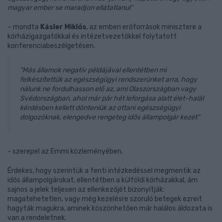
magyar ember se maradjon ellátatlanul”
– mondta
Kásler Miklós
, az emberi erőforrások minisztere a
kórházigazgatókkal és intézetvezetőkkel folytatott
konferenciabeszélgetésen.
"Más államok negatív példájával ellentétben mi
felkészítettük az egészségügyi rendszerünket arra, hogy
nálunk ne fordulhasson elő az, ami Olaszországban vagy
Svédországban, ahol már pár hét leforgása alatt élet-halál
kérdésben kellett dönteniük az ottani egészségügyi
dolgozóknak, elengedve rengeteg idős állampolgár kezét"
- szerepel az Emmi közleményében.
Érdekes, hogy szerintük a fenti intézkedéssel megmentik az
idős állampolgárokat, ellentétben a külföldi kórházakkal, ám
sajnos a jelek teljesen az ellenkezőjét bizonyítják:
magatehetetlen, vagy még kezelésre szoruló betegek ezreit
hagyták magukra, aminek köszönhetően már halálos áldozata is
van a rendeletnek.