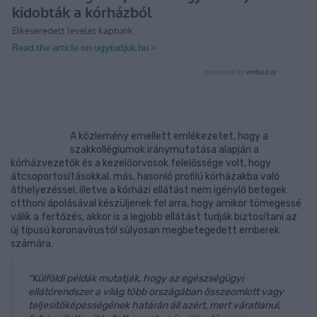
A közlemény emellett emlékezetet, hogy a
szakkollégiumok iránymutatása alapján a
kórházvezetők és a kezelőorvosok felelőssége volt, hogy
átcsoportosításokkal, más, hasonló profilú kórházakba való
áthelyezéssel, illetve a kórházi ellátást nem igénylő betegek
otthoni ápolásával készüljenek fel arra, hogy amikor tömegessé
válik a fertőzés, akkor is a legjobb ellátást tudják biztosítani az
új típusú koronavírustól súlyosan megbetegedett emberek
számára.
"Külföldi példák mutatják, hogy az egészségügyi
ellátórendszer a világ több országában összeomlott vagy
teljesítőképességének határán áll azért, mert váratlanul,