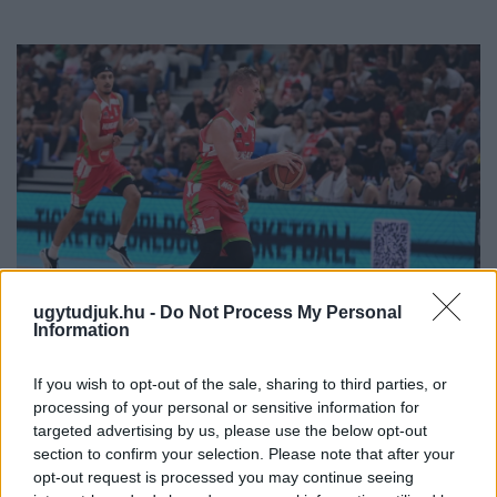
ugytudjuk.hu -
Do Not Process My Personal
Information
PERL, VÁRADI ÉS TANOH DEZ IS OTT VAN A FÉRFI
If you wish to opt-out of the sale, sharing to third parties, or
KOSÁRLABDA-VÁLOGATOTT SZŰKÍTETT
processing of your personal or sensitive information for
KERETÉBEN
targeted advertising by us, please use the below opt-out
section to confirm your selection. Please note that after your
Észtország, Szlovénia és Svédország következik.
opt-out request is processed you may continue seeing