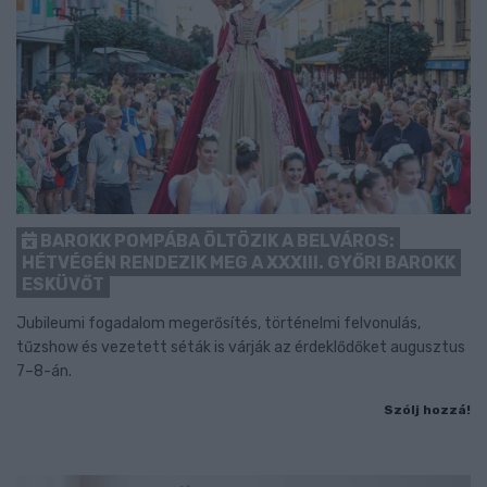
BAROKK POMPÁBA ÖLTÖZIK A BELVÁROS:
HÉTVÉGÉN RENDEZIK MEG A XXXIII. GYŐRI BAROKK
ESKÜVŐT
Jubileumi fogadalom megerősítés, történelmi felvonulás,
tűzshow és vezetett séták is várják az érdeklődőket augusztus
7–8-án.
Szólj hozzá!