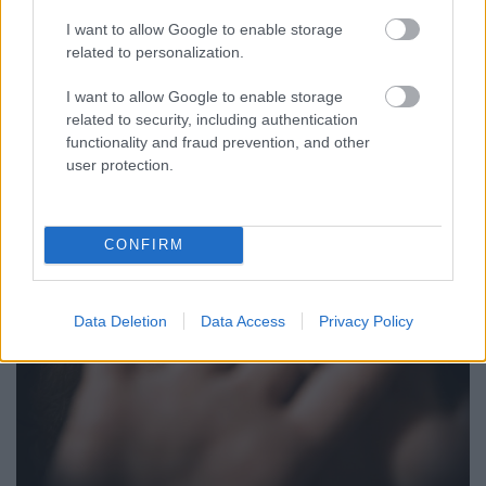
KRESZ-PARKOT GYŐRBEN – CSALÁDI
I want to allow Google to enable storage
PROGRAMOKKAL ÜNNEPLIK A FELÚJÍTÁST
related to personalization.
Ügyességi versenyek, KRESZ-kvíz, ingyenes kerékpár- és e-
rollerjelölés is várja a családokat augusztus 8-án.
I want to allow Google to enable storage
related to security, including authentication
Szólj hozzá!
functionality and fraud prevention, and other
user protection.
CONFIRM
Data Deletion
Data Access
Privacy Policy