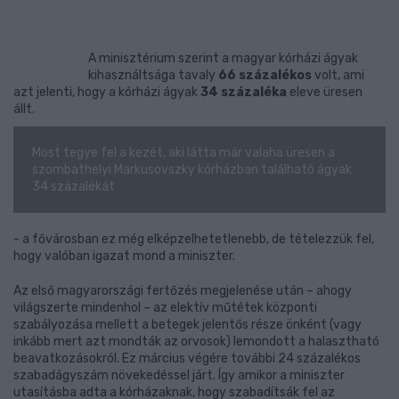
A minisztérium szerint a magyar kórházi ágyak
kihasználtsága tavaly
66 százalékos
volt, ami
azt jelenti, hogy a kórházi ágyak
34 százaléka
eleve üresen
állt.
Most tegye fel a kezét, aki látta már valaha üresen a
szombathelyi Markusovszky kórházban található ágyak
34 százalékát
- a fővárosban ez még elképzelhetetlenebb, de tételezzük fel,
hogy valóban igazat mond a miniszter.
Az első magyarországi fertőzés megjelenése után – ahogy
világszerte mindenhol – az elektív műtétek központi
szabályozása mellett a betegek jelentős része önként (vagy
inkább mert azt mondták az orvosok) lemondott a halasztható
beavatkozásokról. Ez március végére további 24 százalékos
szabadágyszám növekedéssel járt. Így amikor a miniszter
utasításba adta a kórházaknak, hogy szabadítsák fel az