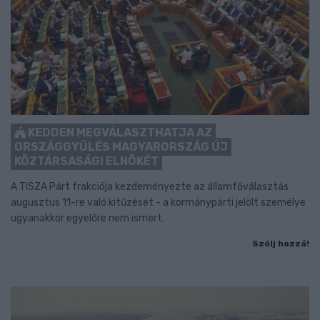
KEDDEN MEGVÁLASZTHATJA AZ
ORSZÁGGYŰLÉS MAGYARORSZÁG ÚJ
KÖZTÁRSASÁGI ELNÖKÉT
A TISZA Párt frakciója kezdeményezte az államfőválasztás
augusztus 11-re való kitűzését - a kormánypárti jelölt személye
ugyanakkor egyelőre nem ismert.
Szólj hozzá!