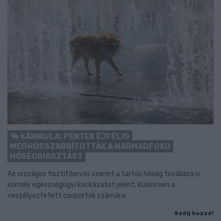
KÁNIKULA: PÉNTEK ÉJFÉLIG
MEGHOSSZABBÍTOTTÁK A HARMADFOKÚ
HŐSÉGRIASZTÁST
Az országos tisztifőorvos szerint a tartós hőség továbbra is
komoly egészségügyi kockázatot jelent, különösen a
veszélyeztetett csoportok számára.
Szólj hozzá!