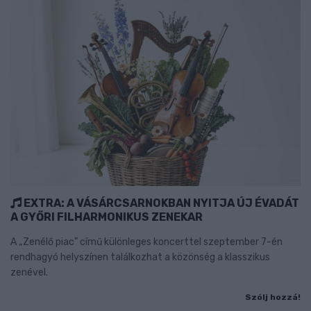
EXTRA: A VÁSÁRCSARNOKBAN NYITJA ÚJ ÉVADÁT
A GYŐRI FILHARMONIKUS ZENEKAR
A „Zenélő piac” című különleges koncerttel szeptember 7-én
rendhagyó helyszínen találkozhat a közönség a klasszikus
zenével.
Szólj hozzá!