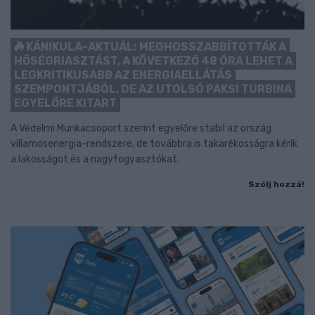
KÁNIKULA-AKTUÁL: MEGHOSSZABBÍTOTTÁK A
HŐSÉGRIASZTÁST, A KÖVETKEZŐ 48 ÓRA LEHET A
LEGKRITIKUSABB AZ ENERGIAELLÁTÁS
SZEMPONTJÁBÓL, DE AZ UTOLSÓ PAKSI TURBINA
EGYELŐRE KITART
A Védelmi Munkacsoport szerint egyelőre stabil az ország
villamosenergia-rendszere, de továbbra is takarékosságra kérik
a lakosságot és a nagyfogyasztókat.
Szólj hozzá!