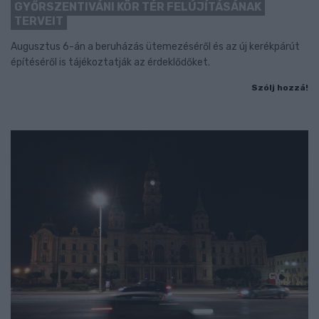
GYŐRSZENTIVÁNI KÖR TÉR FELÚJÍTÁSÁNAK
TERVEIT
Augusztus 6-án a beruházás ütemezéséről és az új kerékpárút
építéséről is tájékoztatják az érdeklődőket.
Szólj hozzá!