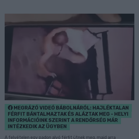
MEGRÁZÓ VIDEÓ BÁBOLNÁRÓL: HAJLÉKTALAN
FÉRFIT BÁNTALMAZTAK ÉS ALÁZTAK MEG - HELYI
INFORMÁCIÓINK SZERINT A RENDŐRSÉG MÁR
INTÉZKEDIK AZ ÜGYBEN
A felvételen egy padon alvó férfit ütnek meg, majd arra