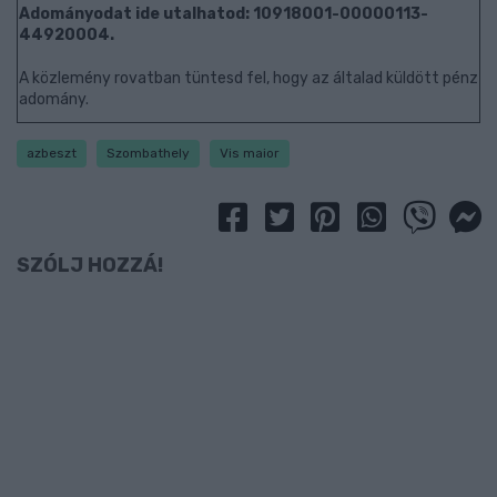
Adományodat ide utalhatod: 10918001-00000113-
44920004.
A közlemény rovatban tüntesd fel, hogy az általad küldött pénz
adomány.
azbeszt
Szombathely
Vis maior
SZÓLJ HOZZÁ!