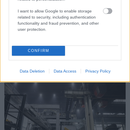
FONTOS ÜZENET A HŐSÉGRIADÓ IDEJÉRE: A GYŐR
I want to allow Google to enable storage
APPLIKÁCIÓ LETÖLTÉSÉRE BIZTATJA A
related to security, including authentication
LAKOSSÁGOT KÓSA ROLAND
functionality and fraud prevention, and other
user protection.
Az alpolgármester szerint a rendkívüli kánikula a
közműrendszereket is fokozottan terheli, ezért érdemes
bekapcsolni a push értesítéseket.
CONFIRM
Szólj hozzá!
Data Deletion
Data Access
Privacy Policy