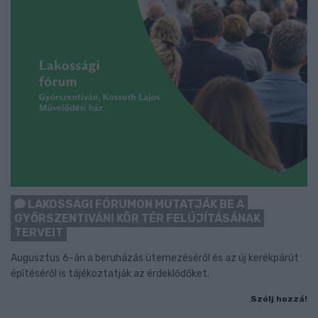
LAKOSSÁGI FÓRUMON MUTATJÁK BE A
GYŐRSZENTIVÁNI KÖR TÉR FELÚJÍTÁSÁNAK
TERVEIT
Augusztus 6-án a beruházás ütemezéséről és az új kerékpárút
építéséről is tájékoztatják az érdeklődőket.
Szólj hozzá!