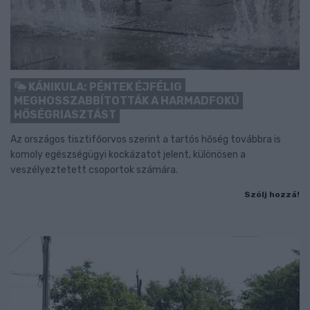
KÁNIKULA: PÉNTEK ÉJFÉLIG
MEGHOSSZABBÍTOTTÁK A HARMADFOKÚ
HŐSÉGRIASZTÁST
Az országos tisztifőorvos szerint a tartós hőség továbbra is
komoly egészségügyi kockázatot jelent, különösen a
veszélyeztetett csoportok számára.
Szólj hozzá!