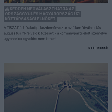
KEDDEN MEGVÁLASZTHATJA AZ
ORSZÁGGYŰLÉS MAGYARORSZÁG ÚJ
KÖZTÁRSASÁGI ELNÖKÉT
A TISZA Párt frakciója kezdeményezte az államfőválasztás
augusztus 11-re való kitűzését - a kormánypárti jelölt személye
ugyanakkor egyelőre nem ismert.
Szólj hozzá!