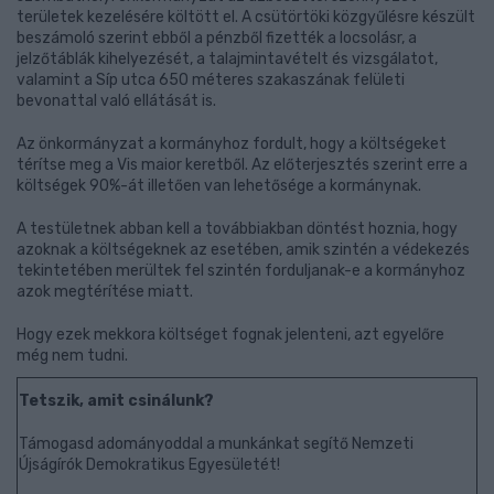
területek kezelésére költött el. A csütörtöki közgyűlésre készült
beszámoló szerint ebből a pénzből fizették a locsolásr, a
jelzőtáblák kihelyezését, a talajmintavételt és vizsgálatot,
valamint a Síp utca 650 méteres szakaszának felületi
bevonattal való ellátását is.
Az önkormányzat a kormányhoz fordult, hogy a költségeket
térítse meg a Vis maior keretből. Az előterjesztés szerint erre a
költségek 90%-át illetően van lehetősége a kormánynak.
A testületnek abban kell a továbbiakban döntést hoznia, hogy
azoknak a költségeknek az esetében, amik szintén a védekezés
tekintetében merültek fel szintén forduljanak-e a kormányhoz
azok megtérítése miatt.
Hogy ezek mekkora költséget fognak jelenteni, azt egyelőre
még nem tudni.
Tetszik, amit csinálunk?
Támogasd adományoddal a munkánkat segítő Nemzeti
Újságírók Demokratikus Egyesületét!