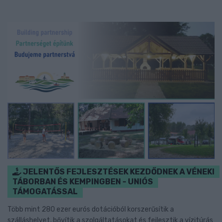
JELENTŐS FEJLESZTÉSEK KEZDŐDNEK A VÉNEKI
TÁBORBAN ÉS KEMPINGBEN - UNIÓS
TÁMOGATÁSSAL
Több mint 280 ezer eurós dotációból korszerűsítik a
szálláshelyet, bővítik a szolgáltatásokat és fejlesztik a vízitúrás