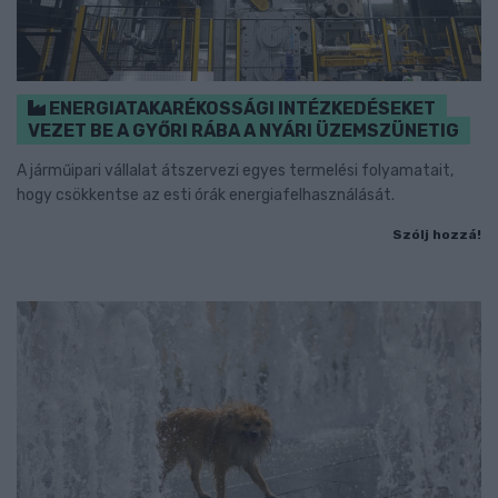
ENERGIATAKARÉKOSSÁGI INTÉZKEDÉSEKET
VEZET BE A GYŐRI RÁBA A NYÁRI ÜZEMSZÜNETIG
A járműipari vállalat átszervezi egyes termelési folyamatait,
hogy csökkentse az esti órák energiafelhasználását.
Szólj hozzá!