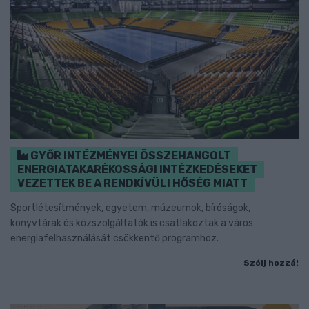
GYŐR INTÉZMÉNYEI ÖSSZEHANGOLT
ENERGIATAKARÉKOSSÁGI INTÉZKEDÉSEKET
VEZETTEK BE A RENDKÍVÜLI HŐSÉG MIATT
Sportlétesítmények, egyetem, múzeumok, bíróságok,
könyvtárak és közszolgáltatók is csatlakoztak a város
energiafelhasználását csökkentő programhoz.
Szólj hozzá!