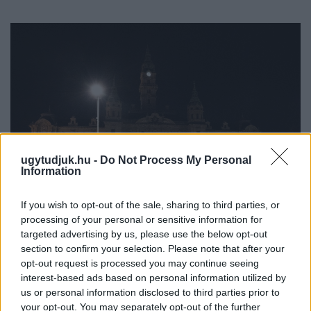
ugytudjuk.hu -
Do Not Process My Personal
Information
If you wish to opt-out of the sale, sharing to third parties, or
processing of your personal or sensitive information for
A NAPOKBAN BEFEJEZŐDIK A GYŐRI
targeted advertising by us, please use the below opt-out
DÍSZKIVILÁGÍTÁS LEKAPCSOLÁSA
section to confirm your selection. Please note that after your
opt-out request is processed you may continue seeing
A város 77 helyszínén zajlik a munkavégzés, a Győr Projekt
interest-based ads based on personal information utilized by
kezelésében lévő épületek egy részét is érinti az intézkedés.
us or personal information disclosed to third parties prior to
your opt-out. You may separately opt-out of the further