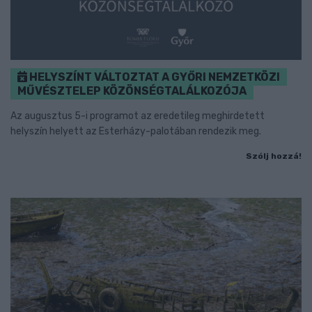
HELYSZÍNT VÁLTOZTAT A GYŐRI NEMZETKÖZI
MŰVÉSZTELEP KÖZÖNSÉGTALÁLKOZÓJA
Az augusztus 5-i programot az eredetileg meghirdetett
helyszín helyett az Esterházy-palotában rendezik meg.
Szólj hozzá!