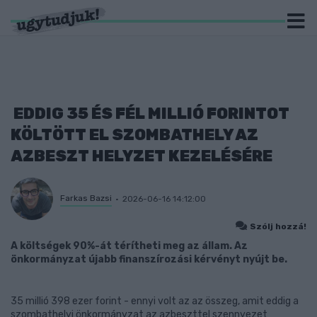
EDDIG 35 ÉS FÉL MILLIÓ FORINTOT
KÖLTÖTT EL SZOMBATHELY AZ
AZBESZT HELYZET KEZELÉSÉRE
Farkas Bazsi
2026-06-16 14:12:00
Szólj hozzá!
A költségek 90%-át térítheti meg az állam. Az
önkormányzat újabb finanszírozási kérvényt nyújt be.
35 millió 398 ezer forint - ennyi volt az az összeg, amit eddig a
szombathelyi önkormányzat az azbeszttel szennyezet