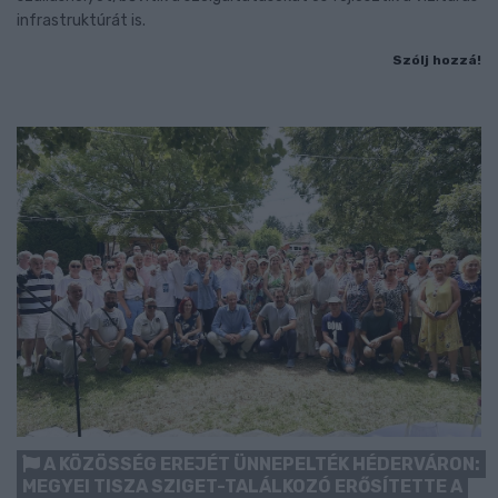
infrastruktúrát is.
Szólj hozzá!
A KÖZÖSSÉG EREJÉT ÜNNEPELTÉK HÉDERVÁRON:
MEGYEI TISZA SZIGET-TALÁLKOZÓ ERŐSÍTETTE A