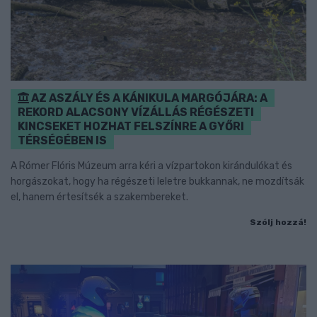
AZ ASZÁLY ÉS A KÁNIKULA MARGÓJÁRA: A
REKORD ALACSONY VÍZÁLLÁS RÉGÉSZETI
KINCSEKET HOZHAT FELSZÍNRE A GYŐRI
TÉRSÉGÉBEN IS
A Rómer Flóris Múzeum arra kéri a vízpartokon kirándulókat és
horgászokat, hogy ha régészeti leletre bukkannak, ne mozdítsák
el, hanem értesítsék a szakembereket.
Szólj hozzá!