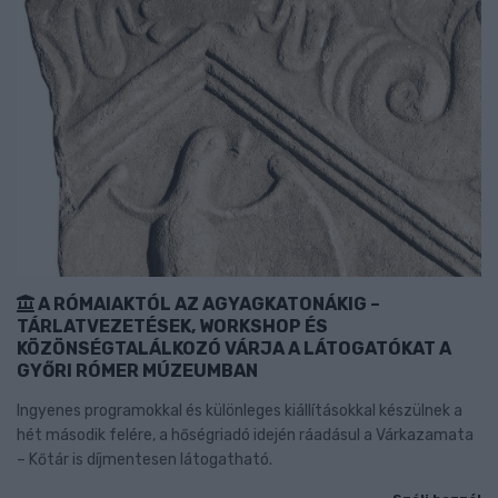
A RÓMAIAKTÓL AZ AGYAGKATONÁKIG –
TÁRLATVEZETÉSEK, WORKSHOP ÉS
KÖZÖNSÉGTALÁLKOZÓ VÁRJA A LÁTOGATÓKAT A
GYŐRI RÓMER MÚZEUMBAN
Ingyenes programokkal és különleges kiállításokkal készülnek a
hét második felére, a hőségriadó idején ráadásul a Várkazamata
– Kőtár is díjmentesen látogatható.