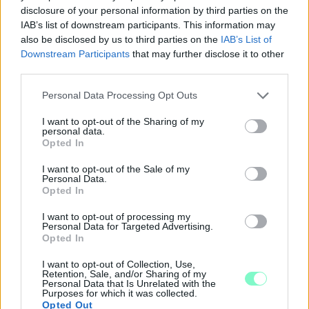
Szólj hozzá!
disclosure of your personal information by third parties on the
IAB’s list of downstream participants. This information may
also be disclosed by us to third parties on the
IAB’s List of
Downstream Participants
that may further disclose it to other
third parties.
Please note that this website/app uses one or more Google
Personal Data Processing Opt Outs
services and may gather and store information including but
not limited to your visit or usage behaviour. You may click to
I want to opt-out of the Sharing of my
personal data.
grant or deny consent to Google and its third-party tags to
Opted In
use your data for below specified purposes in below Google
consent section.
I want to opt-out of the Sale of my
Personal Data.
Opted In
I want to opt-out of processing my
Personal Data for Targeted Advertising.
Opted In
KÁNIKULA-AKTUÁL: MEGHOSSZABBÍTOTTÁK A
I want to opt-out of Collection, Use,
HŐSÉGRIASZTÁST, A KÖVETKEZŐ 48 ÓRA LEHET A
Retention, Sale, and/or Sharing of my
LEGKRITIKUSABB AZ ENERGIAELLÁTÁS
Personal Data that Is Unrelated with the
SZEMPONTJÁBÓL, DE AZ UTOLSÓ PAKSI TURBINA
Purposes for which it was collected.
Opted Out
EGYELŐRE KITART