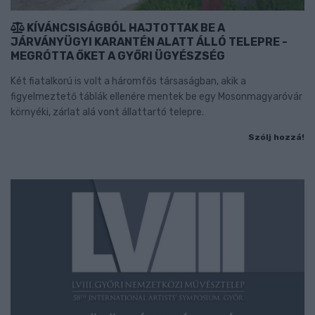
KÍVÁNCSISÁGBÓL HAJTOTTAK BE A
JÁRVÁNYÜGYI KARANTÉN ALATT ÁLLÓ TELEPRE -
MEGRÓTTA ŐKET A GYŐRI ÜGYÉSZSÉG
Két fiatalkorú is volt a háromfős társaságban, akik a
figyelmeztető táblák ellenére mentek be egy Mosonmagyaróvár
környéki, zárlat alá vont állattartó telepre.
Szólj hozzá!