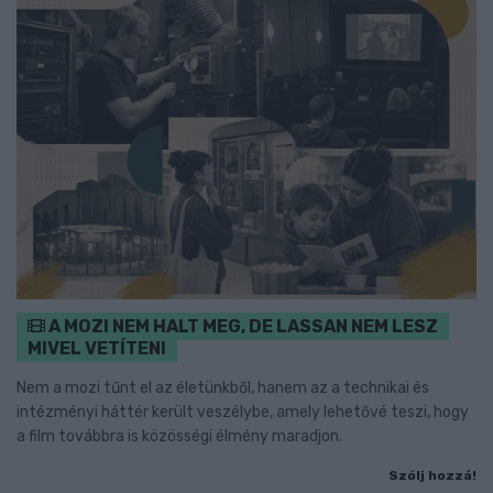
A MOZI NEM HALT MEG, DE LASSAN NEM LESZ
MIVEL VETÍTENI
Nem a mozi tűnt el az életünkből, hanem az a technikai és
intézményi háttér került veszélybe, amely lehetővé teszi, hogy
a film továbbra is közösségi élmény maradjon.
Szólj hozzá!