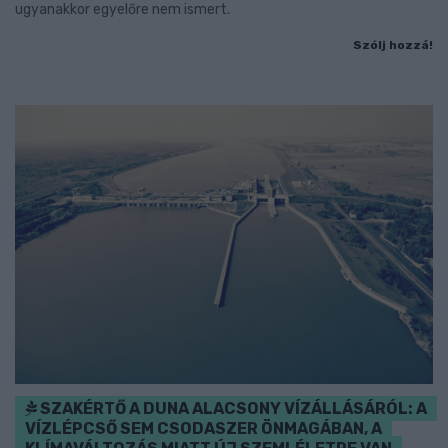
ugyanakkor egyelőre nem ismert.
Szólj hozzá!
SZAKÉRTŐ A DUNA ALACSONY VÍZÁLLÁSÁRÓL: A
VÍZLÉPCSŐ SEM CSODASZER ÖNMAGÁBAN, A