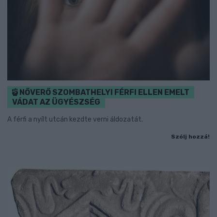
NŐVERŐ SZOMBATHELYI FÉRFI ELLEN EMELT
VÁDAT AZ ÜGYÉSZSÉG
A férfi a nyílt utcán kezdte verni áldozatát.
Szólj hozzá!