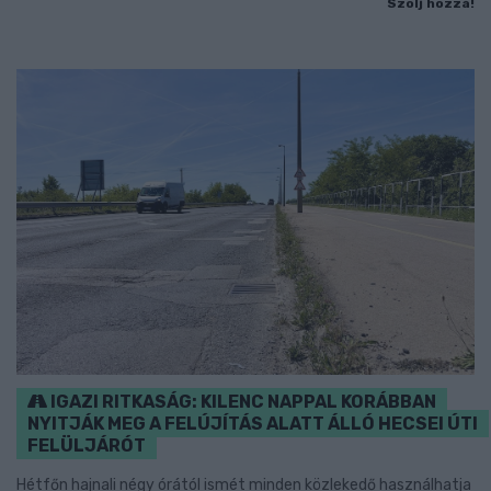
Szólj hozzá!
IGAZI RITKASÁG: KILENC NAPPAL KORÁBBAN
NYITJÁK MEG A FELÚJÍTÁS ALATT ÁLLÓ HECSEI ÚTI
FELÜLJÁRÓT
Hétfőn hajnali négy órától ismét minden közlekedő használhatja