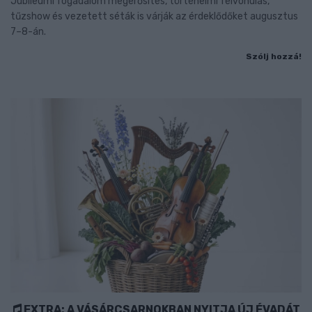
Jubileumi fogadalom megerősítés, történelmi felvonulás,
tűzshow és vezetett séták is várják az érdeklődőket augusztus
7–8-án.
Szólj hozzá!
EXTRA: A VÁSÁRCSARNOKBAN NYITJA ÚJ ÉVADÁT