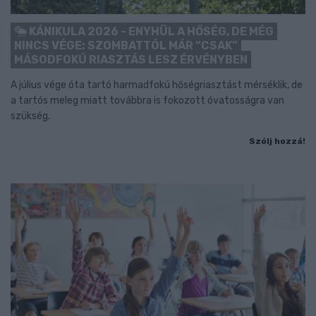
KÁNIKULA 2026 - ENYHÜL A HŐSÉG, DE MÉG
NINCS VÉGE: SZOMBATTÓL MÁR “CSAK”
MÁSODFOKÚ RIASZTÁS LESZ ÉRVÉNYBEN
A július vége óta tartó harmadfokú hőségriasztást mérséklik, de
a tartós meleg miatt továbbra is fokozott óvatosságra van
szükség.
Szólj hozzá!