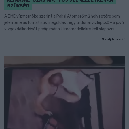
KLÍMAVÁLTOZÁS MIATT ÚJ SZEMLÉLETRE VAN
SZÜKSÉG
A BME vízmérnöke szerint a Paksi Atomerőmű helyzetére sem
jelentene automatikus megoldást egy új dunai vízlépcső - a jövő
vízgazdálkodását pedig már a klímamodellekre kell alapozni.
Szólj hozzá!