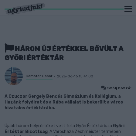
HÁROM ÚJ ÉRTÉKKEL BŐVÜLT A
GYŐRI ÉRTÉKTÁR
Dömötör Gábor
2026-06-16 15:41:00
Szólj hozzá!
A Czuczor Gergely Bencés Gimnázium és Kollégium, a
Hazánk folyóirat és a Rába vállalat is bekerült a város
hivatalos értéktárába.
Újabb három helyi értéket vett fel a Győri Értéktárba a
Győri
Értéktár Bizottság
. A Városháza Zechmeister termében