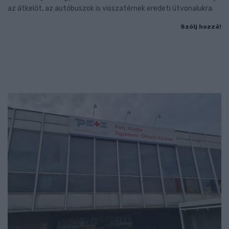
az átkelőt, az autóbuszok is visszatérnek eredeti útvonalukra.
Szólj hozzá!