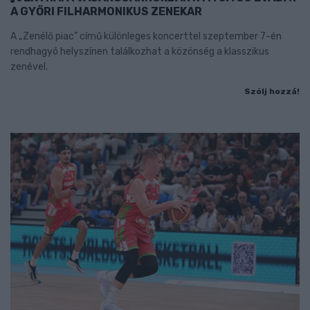
A GYŐRI FILHARMONIKUS ZENEKAR
A „Zenélő piac” című különleges koncerttel szeptember 7-én
rendhagyó helyszínen találkozhat a közönség a klasszikus
zenével.
Szólj hozzá!