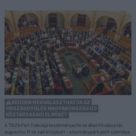
KEDDEN MEGVÁLASZTHATJA AZ
ORSZÁGGYŰLÉS MAGYARORSZÁG ÚJ
KÖZTÁRSASÁGI ELNÖKÉT
A TISZA Párt frakciója kezdeményezte az államfőválasztás
augusztus 11-re való kitűzését - a kormánypárti jelölt személye