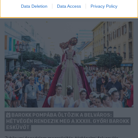
1 hozzászólás
Data Deletion
Data Access
Privacy Policy
BAROKK POMPÁBA ÖLTÖZIK A BELVÁROS:
HÉTVÉGÉN RENDEZIK MEG A XXXIII. GYŐRI BAROKK
ESKÜVŐT