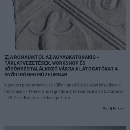
A RÓMAIAKTÓL AZ AGYAGKATONÁKIG –
TÁRLATVEZETÉSEK, WORKSHOP ÉS
KÖZÖNSÉGTALÁLKOZÓ VÁRJA A LÁTOGATÓKAT A
GYŐRI RÓMER MÚZEUMBAN
Ingyenes programokkal és különleges kiállításokkal készülnek a
hét második felére, a hőségriadó idején ráadásul a Várkazamata
– Kőtár is díjmentesen látogatható.
Szólj hozzá!