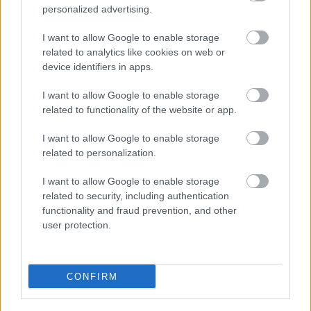
personalized advertising.
I want to allow Google to enable storage
related to analytics like cookies on web or
device identifiers in apps.
I want to allow Google to enable storage
related to functionality of the website or app.
I want to allow Google to enable storage
related to personalization.
I want to allow Google to enable storage
related to security, including authentication
ENERGIATAKARÉKOSSÁG: KORÁBBAN KEZDŐDIK
functionality and fraud prevention, and other
A GYŐRI AUDI ETO KC PÉNTEKI FELKÉSZÜLÉSI
user protection.
MÉRKŐZÉSE
Az energiaellátás tehermentesítése érdekében másfél órával
CONFIRM
előrébb hozták a Brest Bretagne Handball elleni találkozó
kezdését.