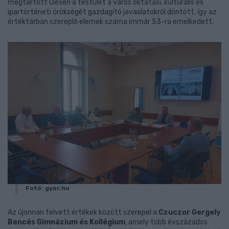
megtartott ülésen a testület a város oktatási, kulturális és
ipartörténeti örökségét gazdagító javaslatokról döntött, így az
értéktárban szereplő elemek száma immár 53-ra emelkedett.
Fotó: gyor.hu
Az újonnan felvett értékek között szerepel a
Czuczor Gergely
Bencés Gimnázium és Kollégium
, amely több évszázados