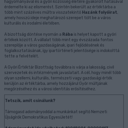
hagyományával és a győri közösség életére gyakorolt hatásával
érdemelte ki az elismerést. Szintén bekerült az értéktárba a
több mint százéves múltra visszatekintő
Hazánk
folyóirat
,
amely hosszú ideje meghatározó szerepet tölt be a város
kulturális és irodalmi életében.
A bizottság döntése nyomán a
Rába
is helyet kapott a győri
értékek között. A vállalat több mint egy évszázada fontos
szereplője a város gazdaságának, ipari fejlődésének és
foglalkoztatásának, így ipartörténeti jelentősége is indokolttá
tette a felvételét.
A Győri Értéktár Bizottság továbbra is várja a lakosság, civil
szervezetek és intézmények javaslatait. A cél, hogy minél több
olyan szellemi, kulturális, természeti vagy gazdasági érték
kerüljön az értéktárba, amely hozzájárul Győr múltjának
megőrzéséhez és a városi identitás erősítéséhez.
Tetszik, amit csinálunk?
Támogasd adományoddal a munkánkat segítő Nemzeti
Újságírók Demokratikus Egyesületét!