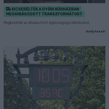
KICSERÉLTÉK A GYŐRI KÓRHÁZBAN
MEGHIBÁSODOTT TRANSZFORMÁTORT
Megkezdték az elhalasztott egészségügyi ellátásokat.
Szólj hozzá!