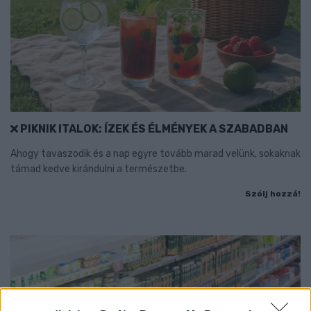
PIKNIK ITALOK: ÍZEK ÉS ÉLMÉNYEK A SZABADBAN
Ahogy tavaszodik és a nap egyre tovább marad velünk, sokaknak
támad kedve kirándulni a természetbe.
Szólj hozzá!