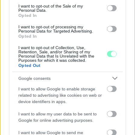
consent section.
I want to opt-out of the Sale of my
Personal Data.
Opted In
I want to opt-out of processing my
Personal Data for Targeted Advertising.
Opted In
I want to opt-out of Collection, Use,
Retention, Sale, and/or Sharing of my
Personal Data that Is Unrelated with the
Purposes for which it was collected.
Opted Out
A BAROKK ÖSSZES ÁRNYALATA ÉS MÉG EGY SOR
KIVÁLÓ PROGRAM VÁR MINDENKIT EZEN A HÉTVÉGÉN
Google consents
GYŐRBEN
I want to allow Google to enable storage
Középpontban a hagyományőrzés, de lesz Pogány Induló és
related to advertising like cookies on web or
Majka koncert, jóga szeánsz, “borhajózás” és egy csomó minden
device identifiers in apps.
más.
I want to allow my user data to be sent to
Szólj hozzá!
Google for online advertising purposes.
I want to allow Google to send me