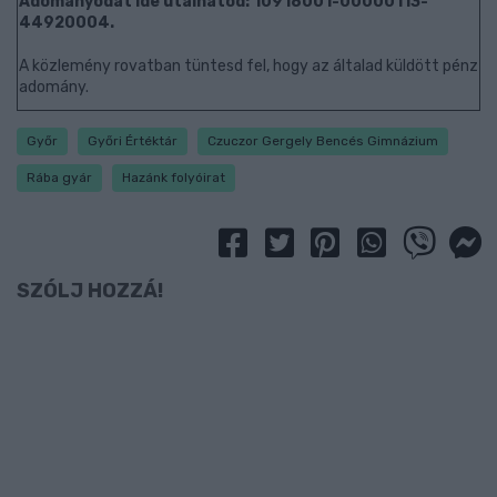
Adományodat ide utalhatod: 10918001-00000113-
44920004.
A közlemény rovatban tüntesd fel, hogy az általad küldött pénz
adomány.
Győr
Győri Értéktár
Czuczor Gergely Bencés Gimnázium
Rába gyár
Hazánk folyóirat
SZÓLJ HOZZÁ!