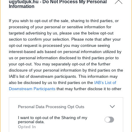
ugytudjuk.hu -
Do Not Process My Personal
Information
If you wish to opt-out of the sale, sharing to third parties, or
processing of your personal or sensitive information for
targeted advertising by us, please use the below opt-out
section to confirm your selection. Please note that after your
opt-out request is processed you may continue seeing
interest-based ads based on personal information utilized by
ÖRÖMHÍR: TÍZ ÉVE NEM VOLT ILYEN ALACSONY AZ
us or personal information disclosed to third parties prior to
INFLÁCIÓ MAGYARORSZÁGON
your opt-out. You may separately opt-out of the further
Júliusban mindössze 1,2 százalékkal emelkedtek éves
disclosure of your personal information by third parties on the
összevetésben a fogyasztói árak, miközben az élelmiszerek ára
IAB’s list of downstream participants. This information may
also be disclosed by us to third parties on the
IAB’s List of
már csökkent.
Downstream Participants
that may further disclose it to other
Szólj hozzá!
third parties.
Please note that this website/app uses one or more Google
Personal Data Processing Opt Outs
services and may gather and store information including but
not limited to your visit or usage behaviour. You may click to
I want to opt-out of the Sharing of my
personal data.
grant or deny consent to Google and its third-party tags to
Opted In
use your data for below specified purposes in below Google