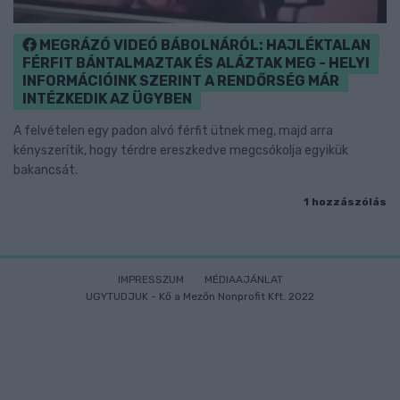
MEGRÁZÓ VIDEÓ BÁBOLNÁRÓL: HAJLÉKTALAN
FÉRFIT BÁNTALMAZTAK ÉS ALÁZTAK MEG - HELYI
INFORMÁCIÓINK SZERINT A RENDŐRSÉG MÁR
INTÉZKEDIK AZ ÜGYBEN
A felvételen egy padon alvó férfit ütnek meg, majd arra
kényszerítik, hogy térdre ereszkedve megcsókolja egyikük
bakancsát.
1 hozzászólás
IMPRESSZUM
MÉDIAAJÁNLAT
UGYTUDJUK - Kő a Mezőn Nonprofit Kft. 2022