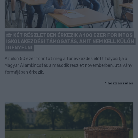
KÉT RÉSZLETBEN ÉRKEZIK A 100 EZER FORINTOS
ISKOLAKEZDÉSI TÁMOGATÁS, AMIT NEM KELL KÜLÖN
IGÉNYELNI
Az első 50 ezer forintot még a tanévkezdés előtt folyósítja a
Magyar Államkincstár, a második részlet novemberben, utalvány
formájában érkezik.
1 hozzászólás