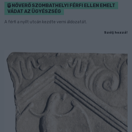
NŐVERŐ SZOMBATHELYI FÉRFI ELLEN EMELT
VÁDAT AZ ÜGYÉSZSÉG
A férfi a nyílt utcán kezdte verni áldozatát.
Szólj hozzá!