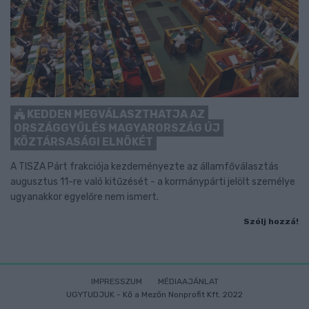
KEDDEN MEGVÁLASZTHATJA AZ
ORSZÁGGYŰLÉS MAGYARORSZÁG ÚJ
KÖZTÁRSASÁGI ELNÖKÉT
A TISZA Párt frakciója kezdeményezte az államfőválasztás
augusztus 11-re való kitűzését - a kormánypárti jelölt személye
ugyanakkor egyelőre nem ismert.
Szólj hozzá!
IMPRESSZUM
MÉDIAAJÁNLAT
UGYTUDJUK - Kő a Mezőn Nonprofit Kft. 2022