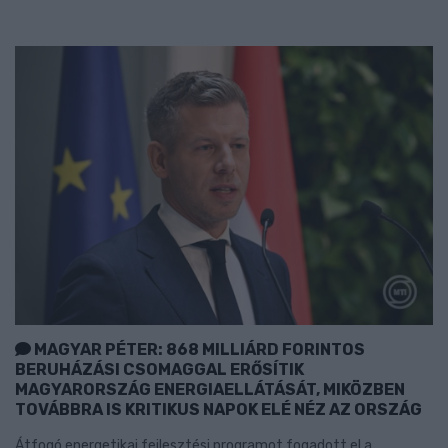
MAGYAR PÉTER: 868 MILLIÁRD FORINTOS
BERUHÁZÁSI CSOMAGGAL ERŐSÍTIK
MAGYARORSZÁG ENERGIAELLÁTÁSÁT, MIKÖZBEN
TOVÁBBRA IS KRITIKUS NAPOK ELÉ NÉZ AZ ORSZÁG
Átfogó energetikai fejlesztési programot fogadott el a