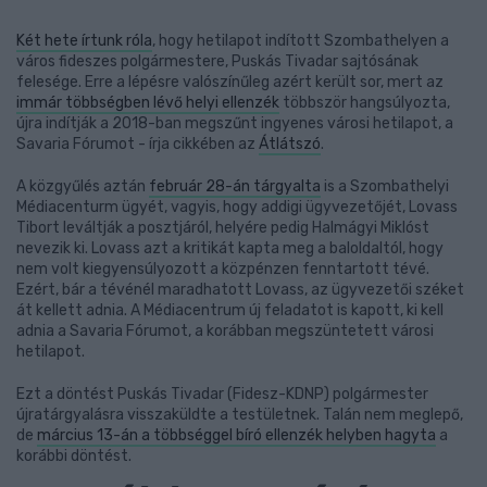
Két hete írtunk róla
, hogy hetilapot indított Szombathelyen a
város fideszes polgármestere, Puskás Tivadar sajtósának
felesége. Erre a lépésre valószínűleg azért került sor, mert az
immár többségben lévő helyi ellenzék
többször hangsúlyozta,
újra indítják a 2018-ban megszűnt ingyenes városi hetilapot, a
Savaria Fórumot - írja cikkében az
Átlátszó
.
A közgyűlés aztán
február 28-án tárgyalta
is a Szombathelyi
Médiacenturm ügyét, vagyis, hogy addigi ügyvezetőjét, Lovass
Tibort leváltják a posztjáról, helyére pedig Halmágyi Miklóst
nevezik ki. Lovass azt a kritikát kapta meg a baloldaltól, hogy
nem volt kiegyensúlyozott a közpénzen fenntartott tévé.
Ezért, bár a tévénél maradhatott Lovass, az ügyvezetői széket
át kellett adnia. A Médiacentrum új feladatot is kapott, ki kell
adnia a Savaria Fórumot, a korábban megszüntetett városi
hetilapot.
Ezt a döntést Puskás Tivadar (Fidesz-KDNP) polgármester
újratárgyalásra visszaküldte a testületnek. Talán nem meglepő,
de
március 13-án a többséggel bíró ellenzék helyben hagyta
a
korábbi döntést.