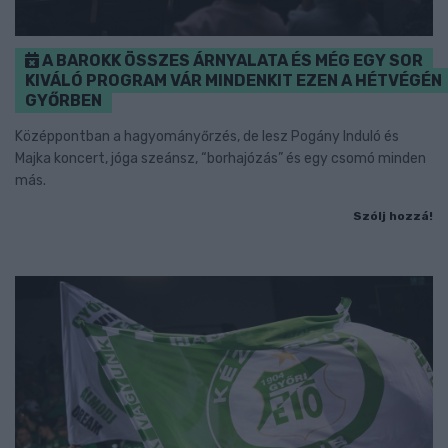
A BAROKK ÖSSZES ÁRNYALATA ÉS MÉG EGY SOR
KIVÁLÓ PROGRAM VÁR MINDENKIT EZEN A HÉTVÉGÉN
GYŐRBEN
Középpontban a hagyományőrzés, de lesz Pogány Induló és
Majka koncert, jóga szeánsz, “borhajózás” és egy csomó minden
más.
Szólj hozzá!