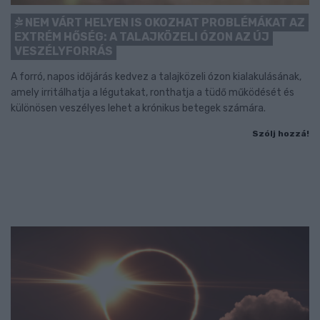
NEM VÁRT HELYEN IS OKOZHAT PROBLÉMÁKAT AZ
EXTRÉM HŐSÉG: A TALAJKÖZELI ÓZON AZ ÚJ
VESZÉLYFORRÁS
A forró, napos időjárás kedvez a talajközeli ózon kialakulásának,
amely irritálhatja a légutakat, ronthatja a tüdő működését és
különösen veszélyes lehet a krónikus betegek számára.
Szólj hozzá!