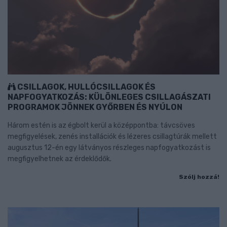
CSILLAGOK, HULLÓCSILLAGOK ÉS
NAPFOGYATKOZÁS: KÜLÖNLEGES CSILLAGÁSZATI
PROGRAMOK JÖNNEK GYŐRBEN ÉS NYÚLON
Három estén is az égbolt kerül a középpontba: távcsöves
megfigyelések, zenés installációk és lézeres csillagtúrák mellett
augusztus 12-én egy látványos részleges napfogyatkozást is
megfigyelhetnek az érdeklődők.
Szólj hozzá!