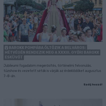
BAROKK POMPÁBA ÖLTÖZIK A BELVÁROS:
HÉTVÉGÉN RENDEZIK MEG A XXXIII. GYŐRI BAROKK
ESKÜVŐT
Jubileumi fogadalom megerősítés, történelmi felvonulás,
tűzshow és vezetett séták is várják az érdeklődőket augusztus
7–8-án.
Szólj hozzá!