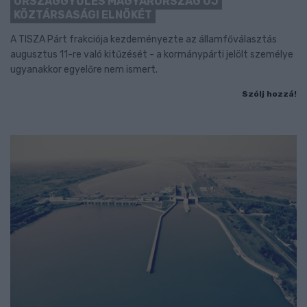
ORSZÁGGYŰLÉS MAGYARORSZÁG ÚJ
KÖZTÁRSASÁGI ELNÖKÉT
A TISZA Párt frakciója kezdeményezte az államfőválasztás
augusztus 11-re való kitűzését - a kormánypárti jelölt személye
ugyanakkor egyelőre nem ismert.
Szólj hozzá!