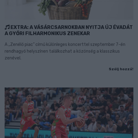
EXTRA: A VÁSÁRCSARNOKBAN NYITJA ÚJ ÉVADÁT
A GYŐRI FILHARMONIKUS ZENEKAR
A „Zenélő piac” című különleges koncerttel szeptember 7-én
rendhagyó helyszínen találkozhat a közönség a klasszikus
zenével.
Szólj hozzá!