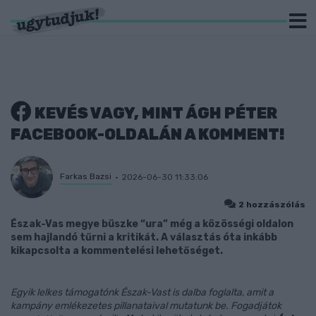
KEVÉS VAGY, MINT ÁGH PÉTER
FACEBOOK-OLDALÁN A KOMMENT!
Farkas Bazsi
2026-06-30 11:33:06
2 hozzászólás
Észak-Vas megye büszke “ura” még a közösségi oldalon
sem hajlandó tűrni a kritikát. A választás óta inkább
kikapcsolta a kommentelési lehetőséget.
Egyik lelkes támogatónk Észak-Vast is dalba foglalta, amit a
kampány emlékezetes pillanataival mutatunk be. Fogadjátok