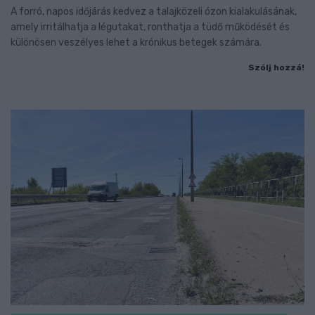
A forró, napos időjárás kedvez a talajközeli ózon kialakulásának,
amely irritálhatja a légutakat, ronthatja a tüdő működését és
különösen veszélyes lehet a krónikus betegek számára.
Szólj hozzá!