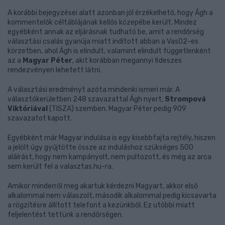
A korábbi bejegyzései alatt azonban jól érzékelhető, hogy Ágh a
kommentelők céltáblájának kellős közepébe került. Mindez
egyébként annak az eljárásnak tudható be, amit a rendőrség
választási csalás gyanúja miatt indított abban a Vas02-es
körzetben, ahol Ágh is elindult, valamint elindult függetlenként
az a
Magyar Péter
, akit korábban megannyi fideszes
rendezvényen lehetett látni.
A választási eredményt azóta mindenki ismeri már. A
választókerületben 248 szavazattal Ágh nyert,
Strompová
Viktóriával
(TISZA) szemben. Magyar Péter pedig 909
szavazatot kapott.
Egyébként már Magyar indulása is egy kisebbfajta rejtély, hiszen
a jelölt úgy gyűjtötte össze az induláshoz szükséges 500
aláírást, hogy nem kampányolt, nem pultozott, és még az arca
sem került fel a valasztas.hu-ra.
Amikor minderről meg akartuk kérdezni Magyart, akkor első
alkalommal nem válaszolt, második alkalommal pedig kicsavarta
a rögzítésre állított telefont a kezünkből. Ez utóbbi miatt
feljelentést tettünk a rendőrségen.