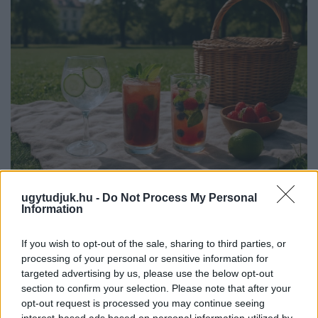
PIKNIK ITALOK: ÍZEK ÉS ÉLMÉNYEK A SZABADBAN
ugytudjuk.hu -
Do Not Process My Personal
Information
Ahogy tavaszodik és a nap egyre tovább marad velünk, sokaknak
támad kedve kirándulni a természetbe.
If you wish to opt-out of the sale, sharing to third parties, or
processing of your personal or sensitive information for
Szólj hozzá!
targeted advertising by us, please use the below opt-out
section to confirm your selection. Please note that after your
opt-out request is processed you may continue seeing