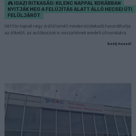
IGAZI RITKASÁG: KILENC NAPPAL KORÁBBAN
NYITJÁK MEG A FELÚJÍTÁS ALATT ÁLLÓ HECSEI ÚTI
FELÜLJÁRÓT
Hétfőn hajnali négy órától ismét minden közlekedő használhatja
az átkelőt, az autóbuszok is visszatérnek eredeti útvonalukra.
Szólj hozzá!