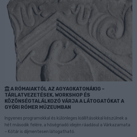
A RÓMAIAKTÓL AZ AGYAGKATONÁKIG –
TÁRLATVEZETÉSEK, WORKSHOP ÉS
KÖZÖNSÉGTALÁLKOZÓ VÁRJA A LÁTOGATÓKAT A
GYŐRI RÓMER MÚZEUMBAN
Ingyenes programokkal és különleges kiállításokkal készülnek a
hét második felére, a hőségriadó idején ráadásul a Várkazamata
– Kőtár is díjmentesen látogatható.