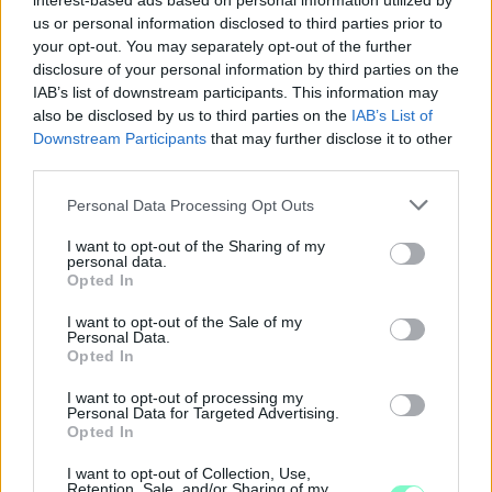
interest-based ads based on personal information utilized by
us or personal information disclosed to third parties prior to
your opt-out. You may separately opt-out of the further
disclosure of your personal information by third parties on the
IAB’s list of downstream participants. This information may
also be disclosed by us to third parties on the
IAB’s List of
Downstream Participants
that may further disclose it to other
third parties.
Please note that this website/app uses one or more Google
Personal Data Processing Opt Outs
services and may gather and store information including but
not limited to your visit or usage behaviour. You may click to
I want to opt-out of the Sharing of my
personal data.
grant or deny consent to Google and its third-party tags to
Opted In
use your data for below specified purposes in below Google
ÖRÖMHÍR: TÍZ ÉVE NEM VOLT ILYEN ALACSONY AZ
consent section.
INFLÁCIÓ MAGYARORSZÁGON
I want to opt-out of the Sale of my
Personal Data.
Opted In
Júliusban mindössze 1,2 százalékkal emelkedtek éves
összevetésben a fogyasztói árak, miközben az élelmiszerek ára
I want to opt-out of processing my
már csökkent.
Personal Data for Targeted Advertising.
Opted In
Szólj hozzá!
I want to opt-out of Collection, Use,
Retention, Sale, and/or Sharing of my