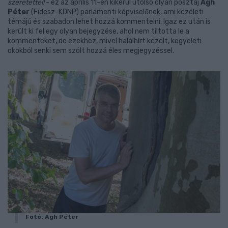
szeretettel!
- ez az április 11-én kikerül utolsó olyan posztaj
Ágh
Péter
(Fidesz-KDNP) parlamenti képviselőnek, ami közéleti
témájú és szabadon lehet hozzá kommentelni. Igaz ez után is
került ki fel egy olyan bejegyzése, ahol nem tiltotta le a
kommenteket, de ezekhez, mivel halálhírt közölt, kegyeleti
okokból senki sem szólt hozzá éles megjegyzéssel.
Fotó: Ágh Péter