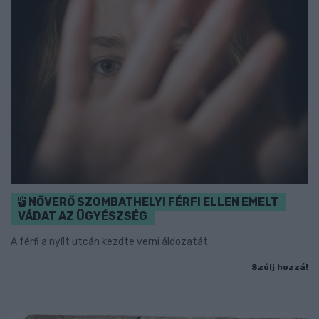
NŐVERŐ SZOMBATHELYI FÉRFI ELLEN EMELT
VÁDAT AZ ÜGYÉSZSÉG
A férfi a nyílt utcán kezdte verni áldozatát.
Szólj hozzá!