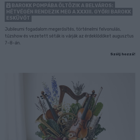
BAROKK POMPÁBA ÖLTÖZIK A BELVÁROS:
HÉTVÉGÉN RENDEZIK MEG A XXXIII. GYŐRI BAROKK
ESKÜVŐT
Jubileumi fogadalom megerősítés, történelmi felvonulás,
tűzshow és vezetett séták is várják az érdeklődőket augusztus
7–8-án.
Szólj hozzá!