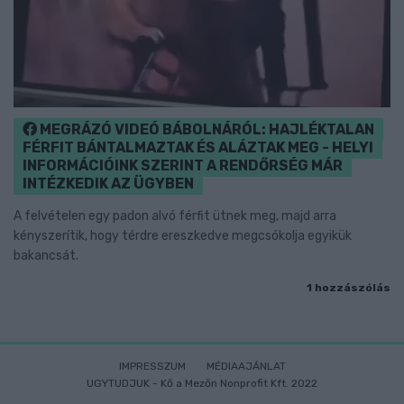
MEGRÁZÓ VIDEÓ BÁBOLNÁRÓL: HAJLÉKTALAN
FÉRFIT BÁNTALMAZTAK ÉS ALÁZTAK MEG - HELYI
INFORMÁCIÓINK SZERINT A RENDŐRSÉG MÁR
INTÉZKEDIK AZ ÜGYBEN
A felvételen egy padon alvó férfit ütnek meg, majd arra
kényszerítik, hogy térdre ereszkedve megcsókolja egyikük
bakancsát.
1 hozzászólás
IMPRESSZUM
MÉDIAAJÁNLAT
UGYTUDJUK - Kő a Mezőn Nonprofit Kft. 2022