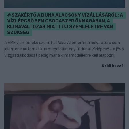
SZAKÉRTŐ A DUNA ALACSONY VÍZÁLLÁSÁRÓL: A
VÍZLÉPCSŐ SEM CSODASZER ÖNMAGÁBAN, A
KLÍMAVÁLTOZÁS MIATT ÚJ SZEMLÉLETRE VAN
SZÜKSÉG
A BME vízmérnöke szerint a Paksi Atomerőmű helyzetére sem
jelentene automatikus megoldást egy új dunai vízlépcső - a jövő
vízgazdálkodását pedig már a klímamodellekre kell alapozni.
Szólj hozzá!