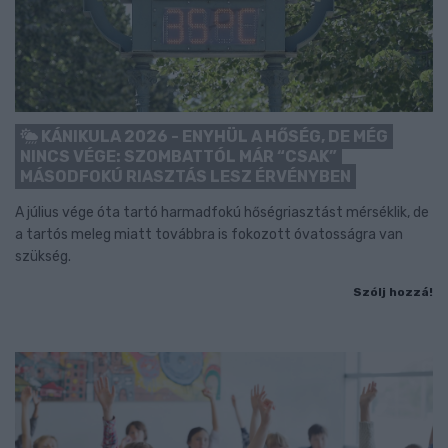
KÁNIKULA 2026 - ENYHÜL A HŐSÉG, DE MÉG
NINCS VÉGE: SZOMBATTÓL MÁR “CSAK”
MÁSODFOKÚ RIASZTÁS LESZ ÉRVÉNYBEN
A július vége óta tartó harmadfokú hőségriasztást mérséklik, de
a tartós meleg miatt továbbra is fokozott óvatosságra van
szükség.
Szólj hozzá!