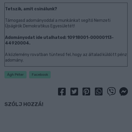
Tetszik, amit csinálunk?
Támogasd adományoddal a munkánkat segítő Nemzeti
Újságírók Demokratikus Egyesületét!
Adományodat ide utalhatod: 10918001-00000113-
44920004.
A közlemény rovatban tüntesd fel, hogy az általad küldött pénz
adomány.
Ágh Péter
Facebook
SZÓLJ HOZZÁ!