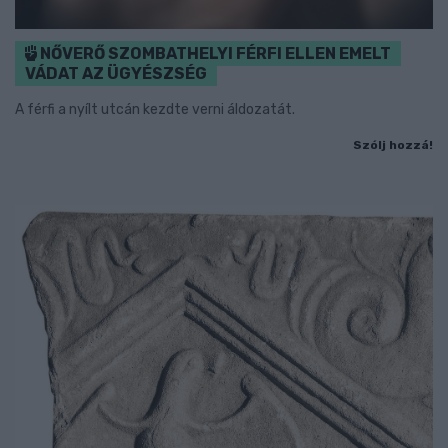
NŐVERŐ SZOMBATHELYI FÉRFI ELLEN EMELT
VÁDAT AZ ÜGYÉSZSÉG
A férfi a nyílt utcán kezdte verni áldozatát.
Szólj hozzá!