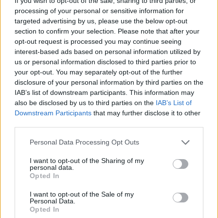
If you wish to opt-out of the sale, sharing to third parties, or
processing of your personal or sensitive information for
targeted advertising by us, please use the below opt-out
ÖRÖMHÍR: TÍZ ÉVE NEM VOLT ILYEN ALACSONY AZ
INFLÁCIÓ MAGYARORSZÁGON
section to confirm your selection. Please note that after your
opt-out request is processed you may continue seeing
Júliusban mindössze 1,2 százalékkal emelkedtek éves
interest-based ads based on personal information utilized by
összevetésben a fogyasztói árak, miközben az élelmiszerek ára
us or personal information disclosed to third parties prior to
már csökkent.
your opt-out. You may separately opt-out of the further
disclosure of your personal information by third parties on the
Szólj hozzá!
IAB’s list of downstream participants. This information may
also be disclosed by us to third parties on the
IAB’s List of
Downstream Participants
that may further disclose it to other
third parties.
Please note that this website/app uses one or more Google
Personal Data Processing Opt Outs
services and may gather and store information including but
not limited to your visit or usage behaviour. You may click to
I want to opt-out of the Sharing of my
personal data.
grant or deny consent to Google and its third-party tags to
Opted In
use your data for below specified purposes in below Google
consent section.
I want to opt-out of the Sale of my
Personal Data.
Opted In