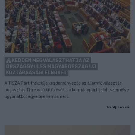
KEDDEN MEGVÁLASZTHATJA AZ
ORSZÁGGYŰLÉS MAGYARORSZÁG ÚJ
KÖZTÁRSASÁGI ELNÖKÉT
A TISZA Párt frakciója kezdeményezte az államfőválasztás
augusztus 11-re való kitűzését - a kormánypárti jelölt személye
ugyanakkor egyelőre nem ismert.
Szólj hozzá!