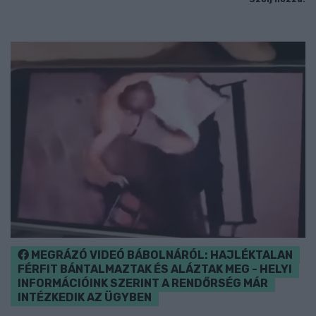
MEGRÁZÓ VIDEÓ BÁBOLNÁRÓL: HAJLÉKTALAN
FÉRFIT BÁNTALMAZTAK ÉS ALÁZTAK MEG - HELYI
INFORMÁCIÓINK SZERINT A RENDŐRSÉG MÁR
INTÉZKEDIK AZ ÜGYBEN