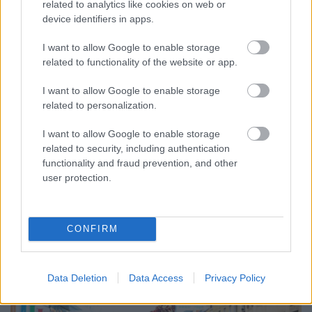
related to analytics like cookies on web or
device identifiers in apps.
I want to allow Google to enable storage
related to functionality of the website or app.
I want to allow Google to enable storage
related to personalization.
ENERGIATAKARÉKOSSÁG: KORÁBBAN KEZDŐDIK
A GYŐRI AUDI ETO KC PÉNTEKI FELKÉSZÜLÉSI
I want to allow Google to enable storage
MÉRKŐZÉSE
related to security, including authentication
functionality and fraud prevention, and other
Az energiaellátás tehermentesítése érdekében másfél órával
user protection.
előrébb hozták a Brest Bretagne Handball elleni találkozó
kezdését.
1 hozzászólás
CONFIRM
Data Deletion
Data Access
Privacy Policy