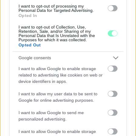
I want to opt-out of processing my
Personal Data for Targeted Advertising.
Opted In
I want to opt-out of Collection, Use,
A BAROKK ÖSSZES ÁRNYALATA ÉS MÉG EGY SOR
Retention, Sale, and/or Sharing of my
KIVÁLÓ PROGRAM VÁR MINDENKIT EZEN A HÉTVÉGÉN
Personal Data that Is Unrelated with the
Purposes for which it was collected.
GYŐRBEN
Opted Out
Középpontban a hagyományőrzés, de lesz Pogány Induló és
Google consents
Majka koncert, jóga szeánsz, “borhajózás” és egy csomó minden
más.
I want to allow Google to enable storage
related to advertising like cookies on web or
Szólj hozzá!
device identifiers in apps.
I want to allow my user data to be sent to
Google for online advertising purposes.
I want to allow Google to send me
personalized advertising.
I want to allow Google to enable storage