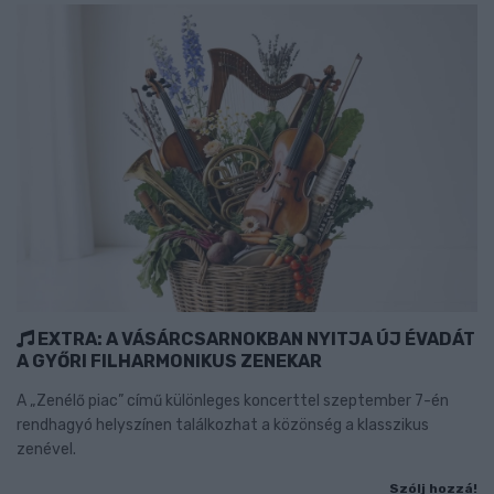
EXTRA: A VÁSÁRCSARNOKBAN NYITJA ÚJ ÉVADÁT
A GYŐRI FILHARMONIKUS ZENEKAR
A „Zenélő piac” című különleges koncerttel szeptember 7-én
rendhagyó helyszínen találkozhat a közönség a klasszikus
zenével.
Szólj hozzá!