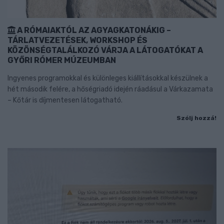
A RÓMAIAKTÓL AZ AGYAGKATONÁKIG –
TÁRLATVEZETÉSEK, WORKSHOP ÉS
KÖZÖNSÉGTALÁLKOZÓ VÁRJA A LÁTOGATÓKAT A
GYŐRI RÓMER MÚZEUMBAN
Ingyenes programokkal és különleges kiállításokkal készülnek a
hét második felére, a hőségriadó idején ráadásul a Várkazamata
– Kőtár is díjmentesen látogatható.
Szólj hozzá!