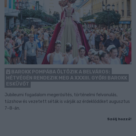
BAROKK POMPÁBA ÖLTÖZIK A BELVÁROS:
HÉTVÉGÉN RENDEZIK MEG A XXXIII. GYŐRI BAROKK
ESKÜVŐT
Jubileumi fogadalom megerősítés, történelmi felvonulás,
tűzshow és vezetett séták is várják az érdeklődőket augusztus
7–8-án.
Szólj hozzá!