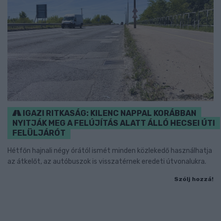
IGAZI RITKASÁG: KILENC NAPPAL KORÁBBAN
NYITJÁK MEG A FELÚJÍTÁS ALATT ÁLLÓ HECSEI ÚTI
FELÜLJÁRÓT
Hétfőn hajnali négy órától ismét minden közlekedő használhatja
az átkelőt, az autóbuszok is visszatérnek eredeti útvonalukra.
Szólj hozzá!