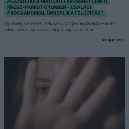
ÁTADJÁK A MEGÚJULT ERZSÉBET LIGETI
KRESZ-PARKOT GYŐRBEN – CSALÁDI
PROGRAMOKKAL ÜNNEPLIK A FELÚJÍTÁST
Ügyességi versenyek, KRESZ-kvíz, ingyenes kerékpár- és e-
rollerjelölés is várja a családokat augusztus 8-án.
Szólj hozzá!