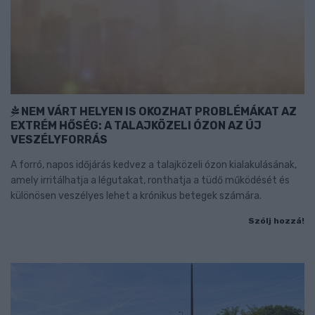
NEM VÁRT HELYEN IS OKOZHAT PROBLÉMÁKAT AZ
EXTRÉM HŐSÉG: A TALAJKÖZELI ÓZON AZ ÚJ
VESZÉLYFORRÁS
A forró, napos időjárás kedvez a talajközeli ózon kialakulásának,
amely irritálhatja a légutakat, ronthatja a tüdő működését és
különösen veszélyes lehet a krónikus betegek számára.
Szólj hozzá!