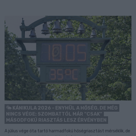
KÁNIKULA 2026 - ENYHÜL A HŐSÉG, DE MÉG
NINCS VÉGE: SZOMBATTÓL MÁR “CSAK”
MÁSODFOKÚ RIASZTÁS LESZ ÉRVÉNYBEN
A július vége óta tartó harmadfokú hőségriasztást mérséklik, de