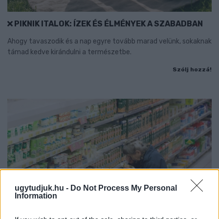
PIKNIK ITALOK: ÍZEK ÉS ÉLMÉNYEK A SZABADBAN
Ahogy tavaszodik és a nap egyre tovább marad velünk, sokaknak
támad kedve kirándulni a természetbe.
Szólj hozzá!
ugytudjuk.hu -
Do Not Process My Personal
Information