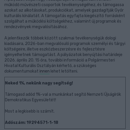
működő művészeti csoportok tevékenységéhez, és támogassa
azokat az alkotásokat, produkciókat, amelyek gazdagítják Győr
kulturális kínálatát. A támogatás egyfajta kiegészítő forrásként
szolgálhat a működési költségekhez, valamint új programok és
rendezvények megvalósításához.
A jelentkezők többek között szakmai tevékenységük dologi
kiadásaira, 2026-ban megvalósuló programok személyi és tárgyi
költségeire, illetve eszközbeszerzésre és fejlesztésre
igényelhetnek támogatást. A pályázatok benyújtási határideje
2026. április 20. 15 óra, további információ a Polgármesteri
Hivatal Kulturális Osztályán kérhető, a szükséges
dokumentumokat
innen
lehet letölteni.
Neked 1%, nekünk nagy segítség!
Támogasd adód 1%-val a munkánkat segítő Nemzeti Újságírók
Demokratikus Egyesületét!
Most a legkisebb is számít.
Adószám: 19294571-1-18