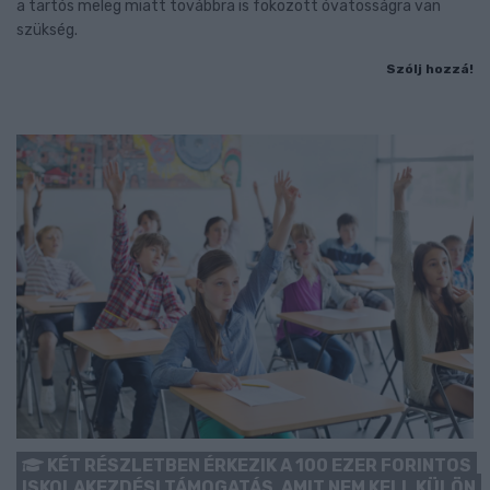
a tartós meleg miatt továbbra is fokozott óvatosságra van
szükség.
Szólj hozzá!
KÉT RÉSZLETBEN ÉRKEZIK A 100 EZER FORINTOS
ISKOLAKEZDÉSI TÁMOGATÁS, AMIT NEM KELL KÜLÖN