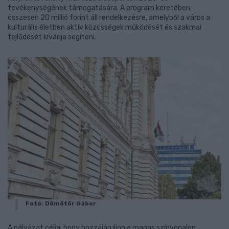
tevékenységének támogatására. A program keretében
összesen 20 millió forint áll rendelkezésre, amelyből a város a
kulturális életben aktív közösségek működését és szakmai
fejlődését kívánja segíteni.
Fotó: Dömötör Gábor
A pályázat célja, hogy hozzájáruljon a magas színvonalon