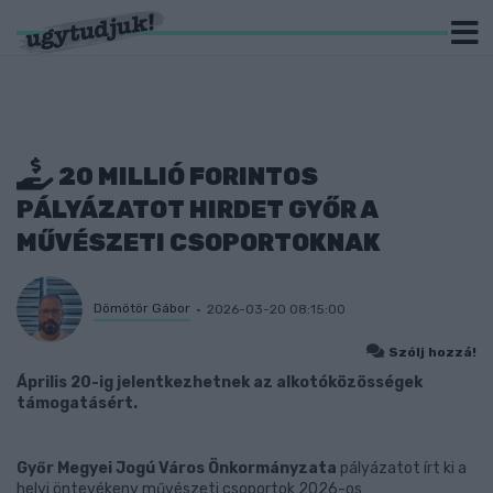
20 MILLIÓ FORINTOS
PÁLYÁZATOT HIRDET GYŐR A
MŰVÉSZETI CSOPORTOKNAK
Dömötör Gábor
2026-03-20 08:15:00
Szólj hozzá!
Április 20-ig jelentkezhetnek az alkotóközösségek
támogatásért.
Győr Megyei Jogú Város Önkormányzata
pályázatot írt ki a
helyi öntevékeny művészeti csoportok 2026-os