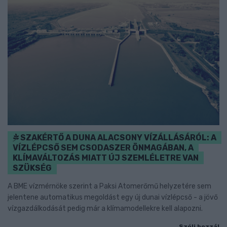
SZAKÉRTŐ A DUNA ALACSONY VÍZÁLLÁSÁRÓL: A
VÍZLÉPCSŐ SEM CSODASZER ÖNMAGÁBAN, A
KLÍMAVÁLTOZÁS MIATT ÚJ SZEMLÉLETRE VAN
SZÜKSÉG
A BME vízmérnöke szerint a Paksi Atomerőmű helyzetére sem
jelentene automatikus megoldást egy új dunai vízlépcső - a jövő
vízgazdálkodását pedig már a klímamodellekre kell alapozni.
Szólj hozzá!