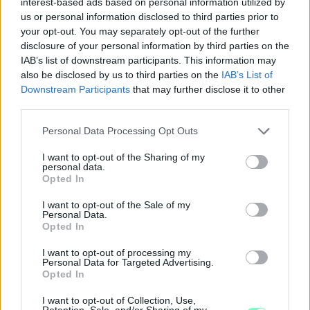
interest-based ads based on personal information utilized by
NYITJÁK MEG A FELÚJÍTÁS ALATT ÁLLÓ HECSEI ÚTI
us or personal information disclosed to third parties prior to
FELÜLJÁRÓT
your opt-out. You may separately opt-out of the further
Hétfőn hajnali négy órától ismét minden közlekedő használhatja
disclosure of your personal information by third parties on the
az átkelőt, az autóbuszok is visszatérnek eredeti útvonalukra.
IAB’s list of downstream participants. This information may
also be disclosed by us to third parties on the
IAB’s List of
Szólj hozzá!
Downstream Participants
that may further disclose it to other
third parties.
Please note that this website/app uses one or more Google
Personal Data Processing Opt Outs
services and may gather and store information including but
not limited to your visit or usage behaviour. You may click to
I want to opt-out of the Sharing of my
personal data.
grant or deny consent to Google and its third-party tags to
Opted In
use your data for below specified purposes in below Google
consent section.
I want to opt-out of the Sale of my
Personal Data.
Opted In
I want to opt-out of processing my
Personal Data for Targeted Advertising.
Opted In
I want to opt-out of Collection, Use,
Retention, Sale, and/or Sharing of my