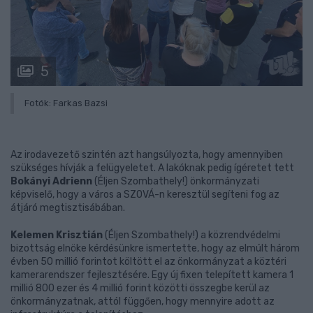
5
Fotók: Farkas Bazsi
Az irodavezető szintén azt hangsúlyozta, hogy amennyiben
szükséges hívják a felügyeletet. A lakóknak pedig ígéretet tett
Bokányi Adrienn
(Éljen Szombathely!) önkormányzati
képviselő, hogy a város a SZOVÁ-n keresztül segíteni fog az
átjáró megtisztisábában.
Kelemen Krisztián
(Éljen Szombathely!) a közrendvédelmi
bizottság elnöke kérdésünkre ismertette, hogy az elmúlt három
évben 50 millió forintot költött el az önkormányzat a köztéri
kamerarendszer fejlesztésére. Egy új fixen telepített kamera 1
millió 800 ezer és 4 millió forint közötti összegbe kerül az
önkormányzatnak, attól függően, hogy mennyire adott az