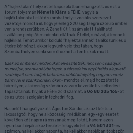
A “hajléktalan” helyzettel kapcsolatban elhangzott, és ezt a
fórum folyamán
Németh Klára
a FÉHE, vagyis a
hajléktalanokat ellátó szombathelyi szociális szervezet
vezetője mondta el, hogy jelenleg 220 segítségre szoruló ember
van a rendszerükben. A Zanati út 1. szám alatt található
szálláson pedig ők mindenkit ellátnak. Étellel, ruhával, átmeneti
hajlékkal. Tehát amikor kolduló “hajléktalannak” találkozunk és ő
ételre kér pénzt, akkor legyünk vele tisztában, hogy
Szombathelyen senki sem éhezhet a fenti okok miatt.
Ezek az emberek mindenüket elveszítették, nincsen családjuk,
munkájuk, szenvedélybetegek, a társadalmi együttélés alapvető
szabályait nem tudják betartani, ebből kifolyólag nagyon nehéz
bármivel is szankcionálni őket
- mondta el, majd hozzátette
bármilyen, a lakosság számára zavaró közerületi viselkedést
tapasztalnak, hívják a FÉHE zöld számát, a
06 80 205 165
-öt
és az utcai szolgálat intézkedni fog.
Hasonlót hangsúlyozott Ágoston Sándor, aki azt kérte a
lakosságtól, hogy ne a közösségi médiában, egy-egy esetet
követően két napra rá osszanak meg fotót, hanem azon
nyomban hívják a közterület-felügyeletet a
94 501 301
-es
számon, ha kell akkor naponta, ha kell akkor napjában többször.