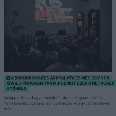
A BAROKK ÖSSZES ÁRNYALATA ÉS MÉG EGY SOR
KIVÁLÓ PROGRAM VÁR MINDENKIT EZEN A HÉTVÉGÉN
GYŐRBEN
Középpontban a hagyományőrzés, de lesz Pogány Induló és
Majka koncert, jóga szeánsz, “borhajózás” és egy csomó minden
más.