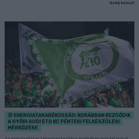
Szólj hozzá!
ENERGIATAKARÉKOSSÁG: KORÁBBAN KEZDŐDIK
A GYŐRI AUDI ETO KC PÉNTEKI FELKÉSZÜLÉSI
MÉRKŐZÉSE
Az energiaellátás tehermentesítése érdekében másfél órával