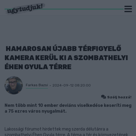
HAMAROSAN ÚJABB TÉRFIGYELŐ
KAMERA KERÜL KI A SZOMBATHELYI
ÉHEN GYULA TÉRRE
Farkas Bazsi
2024-09-12 08:20:00
Szólj hozzá!
Nem több mint 10 ember deviáns viselkedése keseríti meg
a 75 ezres város nyugalmát.
Lakossági fórumot hirdettek meg szerda délutánra a
szombathelyi Éhen Gyula térre. A téma a tér és környezetének