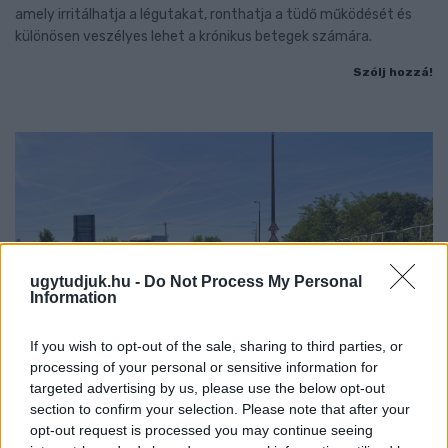
amely irritálhatja a légutakat, ronthatja a tüdő működését és
különösen veszélyes lehet a krónikus betegek számára.
Szólj hozzá!
ugytudjuk.hu -
Do Not Process My Personal
Information
If you wish to opt-out of the sale, sharing to third parties, or
processing of your personal or sensitive information for
targeted advertising by us, please use the below opt-out
section to confirm your selection. Please note that after your
opt-out request is processed you may continue seeing
IGAZI RITKASÁG: KILENC NAPPAL KORÁBBAN