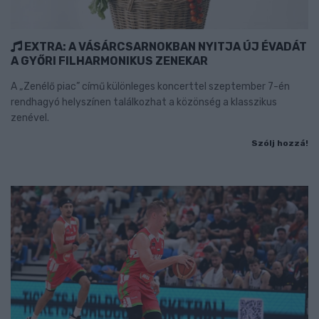
EXTRA: A VÁSÁRCSARNOKBAN NYITJA ÚJ ÉVADÁT
A GYŐRI FILHARMONIKUS ZENEKAR
A „Zenélő piac” című különleges koncerttel szeptember 7-én
rendhagyó helyszínen találkozhat a közönség a klasszikus
zenével.
Szólj hozzá!