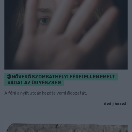
NŐVERŐ SZOMBATHELYI FÉRFI ELLEN EMELT
VÁDAT AZ ÜGYÉSZSÉG
A férfi a nyílt utcán kezdte verni áldozatát.
Szólj hozzá!