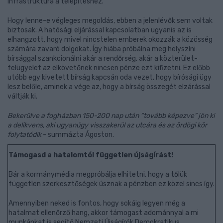
infrastruktúra a telepítéshez.
Hogy lenne-e végleges megoldás, ebben a jelenlévők sem voltak
biztosak. A hatósági eljárással kapcsolatban ugyanis az is
elhangzott, hogy mivel nincstelen emberek okozzák a közösség
számára zavaró dolgokat. Így hiába próbálna meg helyszíni
bírsággal szankcionálni akár a rendőrség, akár a közterület-
felügyelet az elkövetőnek nincsen pénze ezt kifizetni. Ez előbb
utóbb egy kivetett bírság kapcsán oda vezet, hogy bírósági ügy
lesz belőle, aminek a vége az, hogy a bírság összegét elzárással
váltják ki.
Bekerülve a fogházban 150-200 nap után “tovább képezve” jön ki
a delikvens, aki ugyanúgy visszakerül az utcára és az ördögi kör
folytatódik
- summázta Ágoston.
Támogasd a hatalomtól független újságírást!
Bár a kormánymédia megpróbálja elhitetni, hogy a tőlük
független szerkesztőségek úsznak a pénzben ez közel sincs így.
Amennyiben neked is fontos, hogy sokáig legyen még a
hatalmat ellenőrző hang, akkor támogast adománnyal a mi
munkánkat is segítő Nemzeti Újságírók Demokratikus