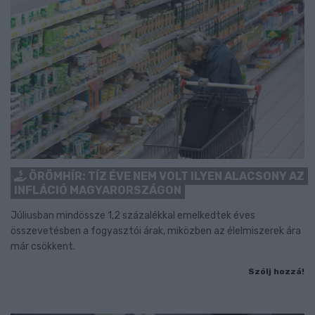
ÖRÖMHÍR: TÍZ ÉVE NEM VOLT ILYEN ALACSONY AZ
INFLÁCIÓ MAGYARORSZÁGON
Júliusban mindössze 1,2 százalékkal emelkedtek éves
összevetésben a fogyasztói árak, miközben az élelmiszerek ára
már csökkent.
Szólj hozzá!