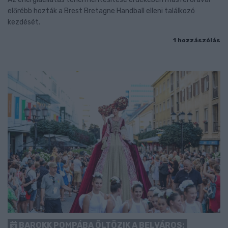
előrébb hozták a Brest Bretagne Handball elleni találkozó
kezdését.
1 hozzászólás
BAROKK POMPÁBA ÖLTÖZIK A BELVÁROS: