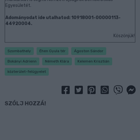
Egyesületét.
Adományodat ide utalhatod: 10918001-00000113-
44920004.
Köszönjük!
Szombathely
Éhen Gyula tér
Ágoston Sándor
Bokányi Adrienn
Németh Klára
Kelemen Krisztián
közterület-felügyelet
SZÓLJ HOZZÁ!