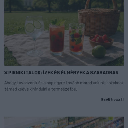
PIKNIK ITALOK: ÍZEK ÉS ÉLMÉNYEK A SZABADBAN
Ahogy tavaszodik és a nap egyre tovább marad velünk, sokaknak
támad kedve kirándulni a természetbe.
Szólj hozzá!