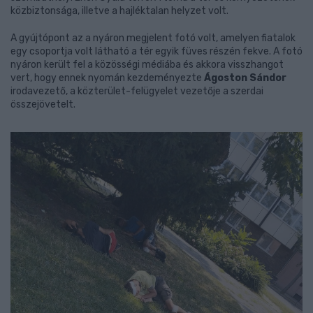
közbiztonsága, illetve a hajléktalan helyzet volt.
A gyújtópont az a nyáron megjelent fotó volt, amelyen fiatalok
egy csoportja volt látható a tér egyik füves részén fekve. A fotó
nyáron került fel a közösségi médiába és akkora visszhangot
vert, hogy ennek nyomán kezdeményezte
Ágoston Sándor
irodavezető, a közterület-felügyelet vezetője a szerdai
összejövetelt.