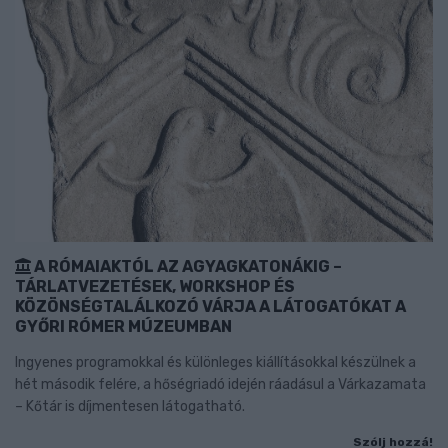
A RÓMAIAKTÓL AZ AGYAGKATONÁKIG –
TÁRLATVEZETÉSEK, WORKSHOP ÉS
KÖZÖNSÉGTALÁLKOZÓ VÁRJA A LÁTOGATÓKAT A
GYŐRI RÓMER MÚZEUMBAN
Ingyenes programokkal és különleges kiállításokkal készülnek a
hét második felére, a hőségriadó idején ráadásul a Várkazamata
– Kőtár is díjmentesen látogatható.
Szólj hozzá!