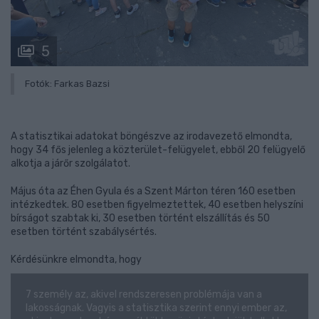
5
Fotók: Farkas Bazsi
A statisztikai adatokat böngészve az irodavezető elmondta,
hogy 34 fős jelenleg a közterület-felügyelet, ebből 20 felügyelő
alkotja a járőr szolgálatot.
Május óta az Éhen Gyula és a Szent Márton téren 160 esetben
intézkedtek. 80 esetben figyelmeztettek, 40 esetben helyszíni
bírságot szabtak ki, 30 esetben történt elszállítás és 50
esetben történt szabálysértés.
Kérdésünkre elmondta, hogy
7 személy az, akivel rendszeresen problémája van a
lakosságnak. Vagyis a statisztika szerint ennyi ember az,