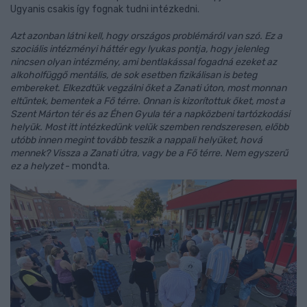
Ugyanis csakis így fognak tudni intézkedni.
Azt azonban látni kell, hogy országos problémáról van szó. Ez a
szociális intézményi háttér egy lyukas pontja, hogy jelenleg
nincsen olyan intézmény, ami bentlakással fogadná ezeket az
alkoholfüggő mentális, de sok esetben fizikálisan is beteg
embereket. Elkezdtük vegzálni őket a Zanati úton, most monnan
eltűntek, bementek a Fő térre. Onnan is kizorítottuk őket, most a
Szent Márton tér és az Éhen Gyula tér a napközbeni tartózkodási
helyük. Most itt intézkedünk velük szemben rendszeresen, előbb
utóbb innen megint tovább teszik a nappali helyüket, hová
mennek? Vissza a Zanati útra, vagy be a Fő térre. Nem egyszerű
ez a helyzet
- mondta.