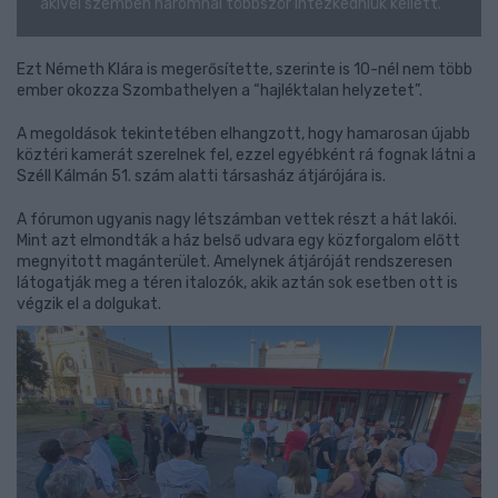
akivel szemben háromnál többször intézkedniük kellett.
Ezt Németh Klára is megerősítette, szerinte is 10-nél nem több
ember okozza Szombathelyen a “hajléktalan helyzetet”.
A megoldások tekintetében elhangzott, hogy hamarosan újabb
köztéri kamerát szerelnek fel, ezzel egyébként rá fognak látni a
Széll Kálmán 51. szám alatti társasház átjárójára is.
A fórumon ugyanis nagy létszámban vettek részt a hát lakói.
Mint azt elmondták a ház belső udvara egy közforgalom előtt
megnyitott magánterület. Amelynek átjáróját rendszeresen
látogatják meg a téren italozók, akik aztán sok esetben ott is
végzik el a dolgukat.