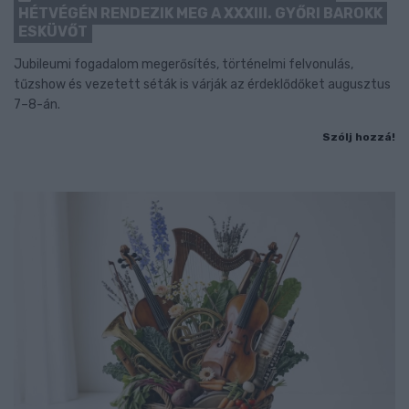
HÉTVÉGÉN RENDEZIK MEG A XXXIII. GYŐRI BAROKK
ESKÜVŐT
Jubileumi fogadalom megerősítés, történelmi felvonulás,
tűzshow és vezetett séták is várják az érdeklődőket augusztus
7–8-án.
Szólj hozzá!