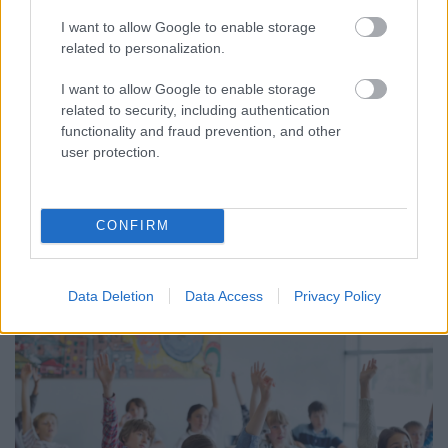
I want to allow Google to enable storage
related to personalization.
I want to allow Google to enable storage
related to security, including authentication
KÁNIKULA 2026 - ENYHÜL A HŐSÉG, DE MÉG
functionality and fraud prevention, and other
NINCS VÉGE: SZOMBATTÓL MÁR “CSAK”
user protection.
MÁSODFOKÚ RIASZTÁS LESZ ÉRVÉNYBEN
A július vége óta tartó harmadfokú hőségriasztást mérséklik, de
a tartós meleg miatt továbbra is fokozott óvatosságra van
CONFIRM
szükség.
Szólj hozzá!
Data Deletion
Data Access
Privacy Policy