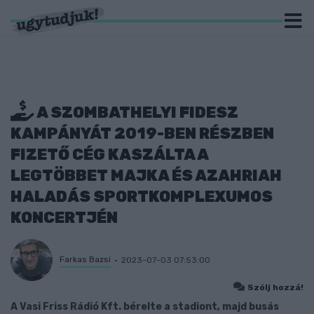
A SZOMBATHELYI FIDESZ
KAMPÁNYÁT 2019-BEN RÉSZBEN
FIZETŐ CÉG KASZÁLTA A
LEGTÖBBET MAJKA ÉS AZAHRIAH
HALADÁS SPORTKOMPLEXUMOS
KONCERTJÉN
Farkas Bazsi
2023-07-03 07:53:00
Szólj hozzá!
A Vasi Friss Rádió Kft. bérelte a stadiont, majd busás