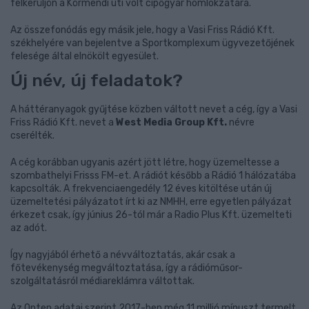
felkerüljön a Körmendi úti volt cipőgyár homlokzatára.
Az összefonódás egy másik jele, hogy a Vasi Friss Rádió Kft.
székhelyére van bejelentve a Sportkomplexum ügyvezetőjének
felesége által elnökölt egyesület.
Új név, új feladatok?
A háttéranyagok gyűjtése közben váltott nevet a cég, így a Vasi
Friss Rádió Kft. nevet a
West Media Group Kft.
névre
cserélték.
A cég korábban ugyanis azért jött létre, hogy üzemeltesse a
szombathelyi Frisss FM-et. A rádiót később a Rádió 1 hálózatába
kapcsolták. A frekvenciaengedély 12 éves kitöltése után új
üzemeltetési pályázatot írt ki az NMHH, erre egyetlen pályázat
érkezet csak, így június 26-tól már a Radio Plus Kft. üzemelteti
az adót.
Így nagyjából érhető a névváltoztatás, akár csak a
főtevékenység megváltoztatása, így a rádióműsor-
szolgáltatásról médiareklámra váltottak.
Az Opten adatai szerint 2017-ben még 11 millió mínuszt termelt