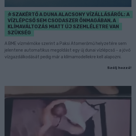
SZAKÉRTŐ A DUNA ALACSONY VÍZÁLLÁSÁRÓL: A
VÍZLÉPCSŐ SEM CSODASZER ÖNMAGÁBAN, A
KLÍMAVÁLTOZÁS MIATT ÚJ SZEMLÉLETRE VAN
SZÜKSÉG
A BME vízmérnöke szerint a Paksi Atomerőmű helyzetére sem
jelentene automatikus megoldást egy új dunai vízlépcső - a jövő
vízgazdálkodását pedig már a klímamodellekre kell alapozni.
Szólj hozzá!