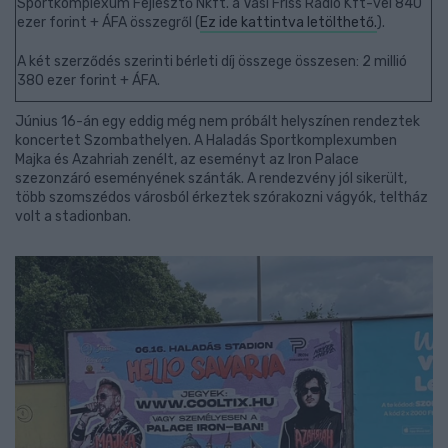
Sportkomplexum Fejlesztő Nkft. a Vasi Friss Rádió Kft-vel 840
ezer forint + ÁFA összegről (
Ez ide kattintva letölthető.
).
A két szerződés szerinti bérleti díj összege összesen: 2 millió
380 ezer forint + ÁFA.
Június 16-án egy eddig még nem próbált helyszínen rendeztek
koncertet Szombathelyen. A Haladás Sportkomplexumben
Majka és Azahriah zenélt, az eseményt az Iron Palace
szezonzáró eseményének szánták. A rendezvény jól sikerült,
több szomszédos városból érkeztek szórakozni vágyók, teltház
volt a stadionban.