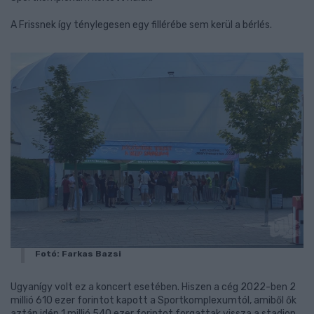
A Frissnek így ténylegesen egy fillérébe sem kerül a bérlés.
Fotó: Farkas Bazsi
Ugyanígy volt ez a koncert esetében. Hiszen a cég 2022-ben 2
millió 610 ezer forintot kapott a Sportkomplexumtól, amiből ők
aztán idén 1 millió 540 ezer forintot forgattak vissza a stadion