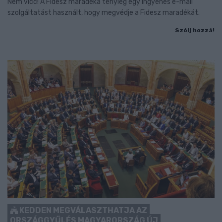
Nem vicc! A Fidesz maradéka tényleg egy ingyenes e-mail
szolgáltatást használt, hogy megvédje a Fidesz maradékát.
Szólj hozzá!
KEDDEN MEGVÁLASZTHATJA AZ
ORSZÁGGYŰLÉS MAGYARORSZÁG ÚJ