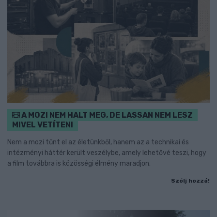
A MOZI NEM HALT MEG, DE LASSAN NEM LESZ
MIVEL VETÍTENI
Nem a mozi tűnt el az életünkből, hanem az a technikai és
intézményi háttér került veszélybe, amely lehetővé teszi, hogy
a film továbbra is közösségi élmény maradjon.
Szólj hozzá!