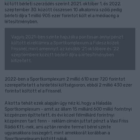
kötött bérleti szerződés szerint 2021. október 1. és 2022.
szeptember 30. között összesen 10 alkalomra szóló pedig
bérleti díjra 1 millió 905 ezer forintot költ el a médiacég a
létesítményben.
Vagyis 2021-ben szinte hajszálra pontosan annyi pénzt
költött el reklámra a Sportkomplexum a Fidesz közeli
Frissnél, mint amennyit az később ‘21 októbere és ‘22
szeptembere között bérleti díjra a létesítményben
kifizetett.
2022-ben a Sportkomplexum 2 millió 610 ezer 720 forintot
szerepeltetett a hirdetési költségsoron, ebből 2 millió 430 ezer
forintot költött el a Frissnél.
A kotta tehát ezek alapján úgy néz ki, hogy a Haladás
Sportkomplexum - amit az állam 15 milliárd 600 millió forintnyi
közpénzen építtetett, és évi közel félmilliárd forintnyi
közpénzen tart fenn - reklám címén juttat pénzt a Vasi Friss
Rádió Kft.-nek, ami aztán rendre termet bérel szinte
ugyanakkora összegért, mint amekkorát korábban a
Sportkomplexum költött náluk.