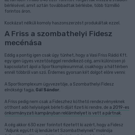
bérlésével, amit aztán továbbadtak bérlésbe, több tízmillió
forintos áron.
Kockázat nélküli komoly haszonszerzést produkáltak ezzel.
A Friss a szombathelyi Fidesz
mecénása
Eddig a pontig igen csak úgy tűnhet, hogy a Vasi Friss Rádió Kft.
egy igen ügyes vezetőséggel rendelkező cég, ami különösen jó
kapcsolatot ápol a Sportkomplexummal, csakhogy a háttérben
ennél többről van szó. Érdemes gyorsan két dolgot előre venni:
A Sportkomplexum ügyvezetője, a Szombathelyi Fidesz
elnökségi tagja,
Gál Sándor
.
A Friss pedig nem csak a Fideszhez köthető rendezvényeknek
otthont adó helyiségek bérleti díját fizeti ki rendre, de
a 2019-es
önkormányzati kampányban reklámhelyet is vett a pártnak
.
A cég akkor 630 ezer forintot fizetett ki azért, hogy a Fidesz
“Adjunk együtt új lendületet Szombathelynek” molinója