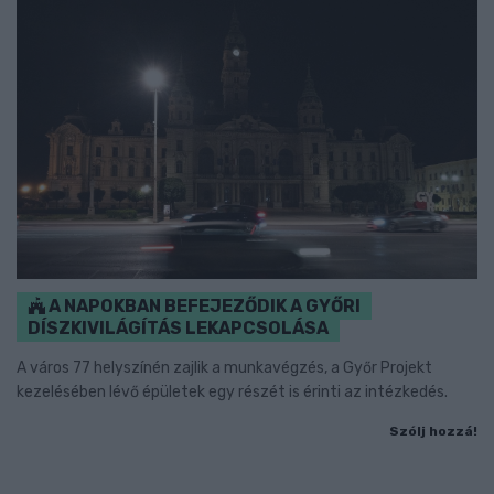
A NAPOKBAN BEFEJEZŐDIK A GYŐRI
DÍSZKIVILÁGÍTÁS LEKAPCSOLÁSA
A város 77 helyszínén zajlik a munkavégzés, a Győr Projekt
kezelésében lévő épületek egy részét is érinti az intézkedés.
Szólj hozzá!