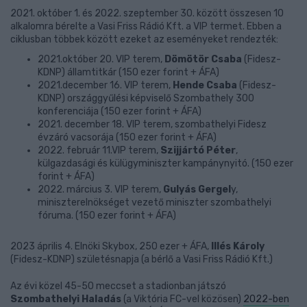
2021. október 1. és 2022. szeptember 30. között összesen 10
alkalomra bérelte a Vasi Friss Rádió Kft. a VIP termet. Ebben a
ciklusban többek között ezeket az eseményeket rendezték:
2021.október 20. VIP terem,
Dömötör Csaba
(Fidesz-
KDNP) államtitkár (150 ezer forint + ÁFA)
2021.december 16. VIP terem,
Hende Csaba
(Fidesz-
KDNP) országgyűlési képviselő Szombathely 300
konferenciája (150 ezer forint + ÁFA)
2021. december 18. VIP terem, szombathelyi Fidesz
évzáró vacsorája (150 ezer forint + ÁFA)
2022. február 11.VIP terem,
Szijjártó Péter
,
külgazdasági és külügyminiszter kampánynyitó. (150 ezer
forint + ÁFA)
2022. március 3. VIP terem,
Gulyás Gergel
y,
miniszterelnökséget vezető miniszter szombathelyi
fóruma. (150 ezer forint + ÁFA)
2023 április 4. Elnöki Skybox, 250 ezer + ÁFA,
Illés Károly
(Fidesz-KDNP) születésnapja (a bérlő a Vasi Friss Rádió Kft.)
Az évi közel 45-50 meccset a stadionban játszó
Szombathelyi Haladás
(a Viktória FC-vel közösen)
2022-ben