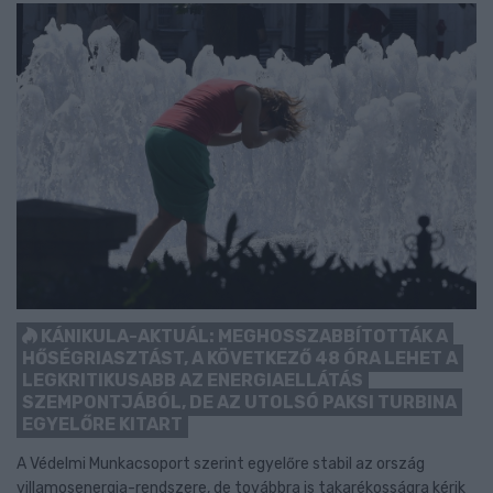
KÁNIKULA-AKTUÁL: MEGHOSSZABBÍTOTTÁK A
HŐSÉGRIASZTÁST, A KÖVETKEZŐ 48 ÓRA LEHET A
LEGKRITIKUSABB AZ ENERGIAELLÁTÁS
SZEMPONTJÁBÓL, DE AZ UTOLSÓ PAKSI TURBINA
EGYELŐRE KITART
A Védelmi Munkacsoport szerint egyelőre stabil az ország
villamosenergia-rendszere, de továbbra is takarékosságra kérik