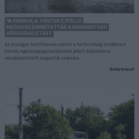
KÁNIKULA: PÉNTEK ÉJFÉLIG
MEGHOSSZABBÍTOTTÁK A HARMADFOKÚ
HŐSÉGRIASZTÁST
Az országos tisztifőorvos szerint a tartós hőség továbbra is
komoly egészségügyi kockázatot jelent, különösen a
veszélyeztetett csoportok számára.
Szólj hozzá!