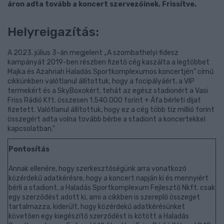
áron adta tovább a koncert szervezőinek. Frissítve.
Helyreigazítás:
A 2023. július 3-án megjelent „A szombathelyi fidesz
kampányát 2019-ben részben fizető cég kaszálta a legtöbbet
Majka és Azahriah Haladás Sportkomplexumos koncertjén" című
cikkünkben valótlanul állítottuk, hogy a focipályáért, a VIP
termekért és a SkyBoxokért, tehát az egész stadionért a Vasi
Friss Rádió Kft. összesen 1.540.000 forint + Áfa bérleti díjat
fizetett. Valótlanul állítottuk, hogy ez a cég több tíz millió forint
összegért adta volna tovább bérbe a stadiont a koncertekkel
kapcsolatban."
Pontosítás
Annak ellenére, hogy szerkesztőségünk arra vonatkozó
közérdekű adatkérésre, hogy a koncert napján ki és mennyiért
bérli a stadiont, a Haladás Sportkomplexum Fejlesztő Nkft. csak
egy szerződést adott ki, ami a cikkben is szereplő összeget
tartalmazza, kiderült, hogy közérdekű adatkérésünket
követően egy kiegészítő szerződést is kötött a Haladás