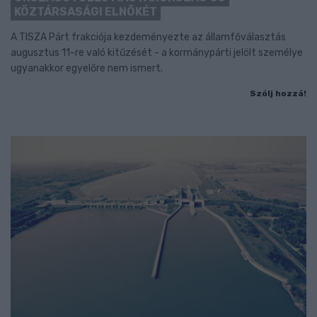
KÖZTÁRSASÁGI ELNÖKÉT
A TISZA Párt frakciója kezdeményezte az államfőválasztás
augusztus 11-re való kitűzését - a kormánypárti jelölt személye
ugyanakkor egyelőre nem ismert.
Szólj hozzá!