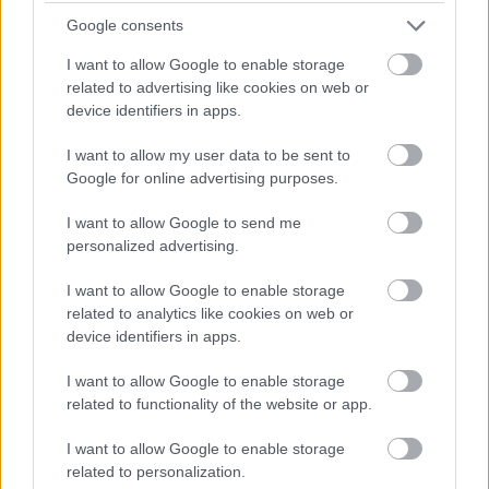
Google consents
I want to allow Google to enable storage
related to advertising like cookies on web or
device identifiers in apps.
I want to allow my user data to be sent to
Google for online advertising purposes.
I want to allow Google to send me
A RÓMAIAKTÓL AZ AGYAGKATONÁKIG –
personalized advertising.
TÁRLATVEZETÉSEK, WORKSHOP ÉS
KÖZÖNSÉGTALÁLKOZÓ VÁRJA A LÁTOGATÓKAT A
I want to allow Google to enable storage
GYŐRI RÓMER MÚZEUMBAN
related to analytics like cookies on web or
device identifiers in apps.
Ingyenes programokkal és különleges kiállításokkal készülnek a
hét második felére, a hőségriadó idején ráadásul a Várkazamata
I want to allow Google to enable storage
– Kőtár is díjmentesen látogatható.
related to functionality of the website or app.
Szólj hozzá!
I want to allow Google to enable storage
related to personalization.