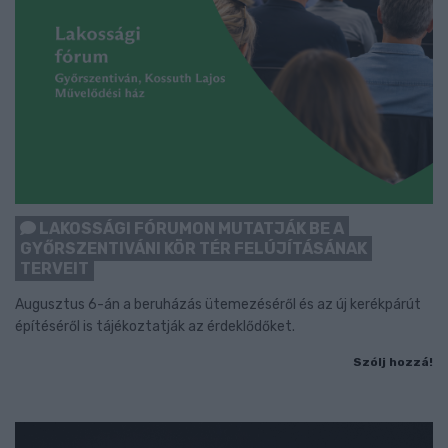
LAKOSSÁGI FÓRUMON MUTATJÁK BE A
GYŐRSZENTIVÁNI KÖR TÉR FELÚJÍTÁSÁNAK
TERVEIT
Augusztus 6-án a beruházás ütemezéséről és az új kerékpárút
építéséről is tájékoztatják az érdeklődőket.
Szólj hozzá!