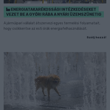
ENERGIATAKARÉKOSSÁGI INTÉZKEDÉSEKET
VEZET BE A GYŐRI RÁBA A NYÁRI ÜZEMSZÜNETIG
A járműipari vállalat átszervezi egyes termelési folyamatait,
hogy csökkentse az esti órák energiafelhasználását.
Szólj hozzá!