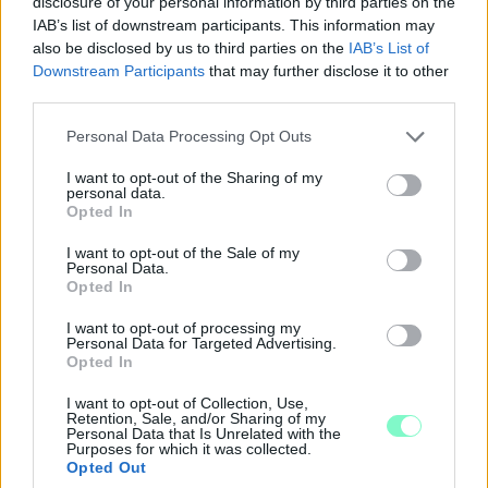
disclosure of your personal information by third parties on the
IAB’s list of downstream participants. This information may
also be disclosed by us to third parties on the
IAB’s List of
Downstream Participants
that may further disclose it to other
third parties.
Please note that this website/app uses one or more Google
Personal Data Processing Opt Outs
services and may gather and store information including but
not limited to your visit or usage behaviour. You may click to
I want to opt-out of the Sharing of my
personal data.
grant or deny consent to Google and its third-party tags to
Opted In
use your data for below specified purposes in below Google
NŐVERŐ SZOMBATHELYI FÉRFI ELLEN EMELT
consent section.
VÁDAT AZ ÜGYÉSZSÉG
I want to opt-out of the Sale of my
Personal Data.
Opted In
A férfi a nyílt utcán kezdte verni áldozatát.
I want to opt-out of processing my
Szólj hozzá!
Personal Data for Targeted Advertising.
Opted In
I want to opt-out of Collection, Use,
Retention, Sale, and/or Sharing of my
Personal Data that Is Unrelated with the
Purposes for which it was collected.
Opted Out