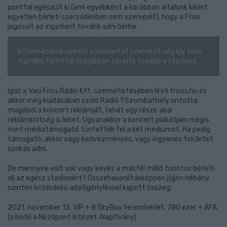
ponttal egészült ki (ami egyébként a korábban általunk kikért
egyetlen bérleti szerződésben sem szerepelt), hogy a Friss
jogosult az ingatlant tovább adni bérbe.
Információink szerint a koncertet szervező cég így több
tízmillió forinttal drágábban bérelte tovább a stadiont.
Igaz a Vasi Friss Rádió Kft. üzemeltetésében lévő frisss.hu és
akkor még kiadásában szóló Rádió 1 Szombathely ontotta
magából a koncert reklámját, tehát egy része akár
reklámköltség is lehet. Ugyanakkor a koncert plakátjain mégis,
mint médiatámogató tüntették fel a két médiumot. Ha pedig
támogató, akkor vagy kedvezményes, vagy ingyenes felületet
szokás adni.
De mennyire volt sok vagy kevés a másfél millió forintos bérleti
díj az egész stadionért? Összehasonlításképpen jöjjön néhány
szintén közérdekű adatigényléssel kapott összeg:
2021. november 13. VIP + 8 SkyBox terembérlet, 780 ezer + ÁFA,
(a bérlő a Nézőpont Intézet Alapítvány)