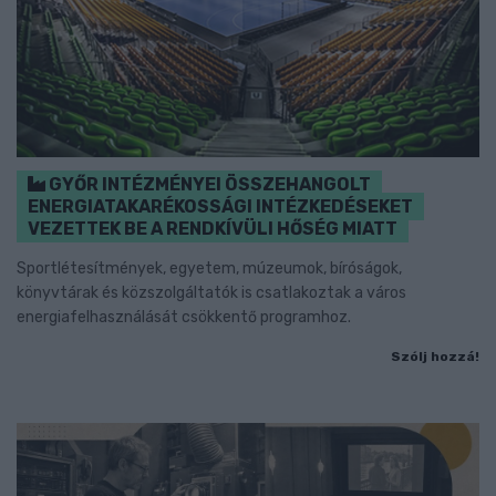
GYŐR INTÉZMÉNYEI ÖSSZEHANGOLT
ENERGIATAKARÉKOSSÁGI INTÉZKEDÉSEKET
VEZETTEK BE A RENDKÍVÜLI HŐSÉG MIATT
Sportlétesítmények, egyetem, múzeumok, bíróságok,
könyvtárak és közszolgáltatók is csatlakoztak a város
energiafelhasználását csökkentő programhoz.
Szólj hozzá!