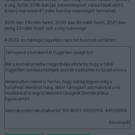
a cég. Aztán 2018-ban (az önkormányzati választások előtti
évben) már közel 47 millió forintos nyereséget termeltek.
2019-ben 24 millió forint, 2020-ban 20 millió forint, 2021-ben
pedig 33 millió forint volt a cég nyeresége.
A 2022-es mérleget egyelőre nem tette közzé az Opten.
Támogasd a hatalomtól független újságírást!
Bár a kormánymédia megpróbálja elhitetni, hogy a tőlük
független szerkesztőségek úsznak a pénzben ez közel sincs is.
Amennyiben neked is fontos, hogy sokáig legyen még a
hatalmat ellenőrző hang, akkor támogast adománnyal a mi
munkánkat is segítő Nemzeti Újságírók Demokratikus
Egyesületét.
Adományodat ide utalhatod: 10918001-00000113-44920004.
Köszönjük!