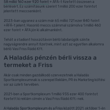
58 millió 160 ezer 920 forint
+ ÁFÁ-t fizetett összesen a
bérlésért. Ez számításunk szerint 1 millió 200 ezer forintot
jelentett meccsenként.
2023-ban ugyanez a szám már 65 millió 721 ezer 840 forint
+ÁFÁ-t jelent. Hasonló meccs számmal számolva 1 millió 460
ezer forint + ÁFA jön ki alkalmanként.
Tehát a stadiont hosszútávon bérlő labdarúgók szinte
nagyságrendre annyit fizetnek, mint azt az egyetlen alkalomra
bérlő Vasi Friss Rádió Kft.
A Haladás pénzén bérli vissza a
termeket a Friss
Akár csak minden gazdálkodó szervezetnek a Haladás
Sportkomplexumnak is szerepel Reklám, PR és Marketing költési
sor az üzleti tervében.
2021-ben a Sportkomplexum 1 millió 935 ezer 400 forintot
fizetett ki reklám címén a Vasi Friss Rádió Kft.-nek.
A Haladás Sportkomplexum és a Friss között
2021. október 1-én