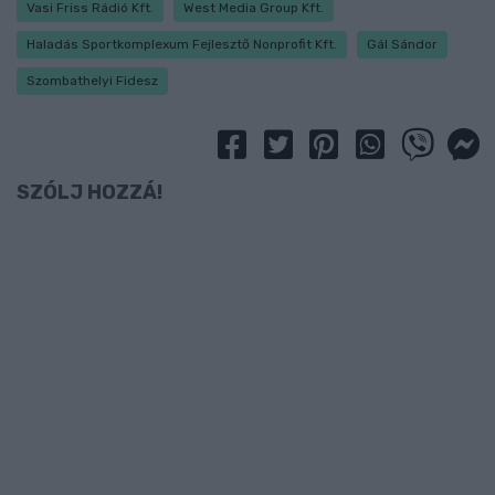
Vasi Friss Rádió Kft.
West Media Group Kft.
Haladás Sportkomplexum Fejlesztő Nonprofit Kft.
Gál Sándor
Szombathelyi Fidesz
SZÓLJ HOZZÁ!