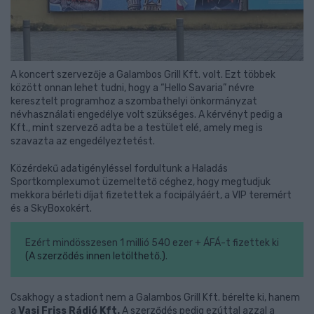
A koncert szervezője a Galambos Grill Kft. volt. Ezt többek
között onnan lehet tudni, hogy a “Hello Savaria” névre
keresztelt programhoz a szombathelyi önkormányzat
névhasználati engedélye volt szükséges. A kérvényt pedig a
Kft., mint szervező adta be a testület elé, amely meg is
szavazta az engedélyeztetést.
Közérdekű adatigényléssel fordultunk a Haladás
Sportkomplexumot üzemeltető céghez, hogy megtudjuk
mekkora bérleti díjat fizetettek a focipályáért, a VIP teremért
és a SkyBoxokért.
Ezért mindösszesen 1 millió 540 ezer + ÁFÁ-t fizettek ki
(A szerződés innen letölthető.)
.
Csakhogy a stadiont nem a Galambos Grill Kft. bérelte ki, hanem
a
Vasi Friss Rádió Kft.
A szerződés pedig ezúttal azzal a