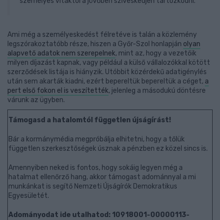
személyes vitáktól a jövőben szíveskedjen tartózkodni.”
Ami még a személyeskedést félretéve is talán a közlemény
legszórakoztatóbb része, hiszen a Győr-Szol honlapján
olyan
alapvető adatok nem szerepelnek
, mint az, hogy a vezetőik
milyen díjazást kapnak, vagy például a külső vállalozókkal kötött
szerződések listája is hiányzik. Utóbbit közérdekű adatigénylés
után sem akarták kiadni, ezért bepereltük bepereltük a céget,
a
pert első fokon el is veszítették
, jelenleg a másodukú döntésre
várunk az ügyben.
Támogasd a hatalomtól független újságírást!
Bár a kormánymédia megpróbálja elhitetni, hogy a tőlük
független szerkesztőségek úsznak a pénzben ez közel sincs is.
Amennyiben neked is fontos, hogy sokáig legyen még a
hatalmat ellenőrző hang, akkor támogast adománnyal a mi
munkánkat is segítő Nemzeti Újságírók Demokratikus
Egyesületét.
Adományodat ide utalhatod: 10918001-00000113-