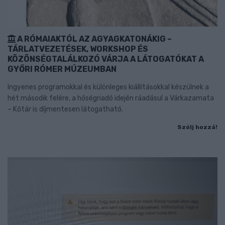
A RÓMAIAKTÓL AZ AGYAGKATONÁKIG –
TÁRLATVEZETÉSEK, WORKSHOP ÉS
KÖZÖNSÉGTALÁLKOZÓ VÁRJA A LÁTOGATÓKAT A
GYŐRI RÓMER MÚZEUMBAN
Ingyenes programokkal és különleges kiállításokkal készülnek a
hét második felére, a hőségriadó idején ráadásul a Várkazamata
– Kőtár is díjmentesen látogatható.
Szólj hozzá!