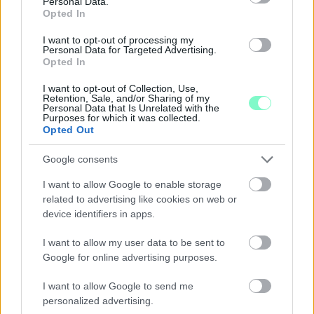
Personal Data.
Opted In
I want to opt-out of processing my
Personal Data for Targeted Advertising.
Opted In
A BAROKK ÖSSZES ÁRNYALATA ÉS MÉG EGY SOR
I want to opt-out of Collection, Use,
KIVÁLÓ PROGRAM VÁR MINDENKIT EZEN A HÉTVÉGÉN
Retention, Sale, and/or Sharing of my
GYŐRBEN
Personal Data that Is Unrelated with the
Purposes for which it was collected.
Opted Out
Középpontban a hagyományőrzés, de lesz Pogány Induló és
Majka koncert, jóga szeánsz, “borhajózás” és egy csomó minden
Google consents
más.
I want to allow Google to enable storage
Szólj hozzá!
related to advertising like cookies on web or
device identifiers in apps.
I want to allow my user data to be sent to
Google for online advertising purposes.
I want to allow Google to send me
personalized advertising.