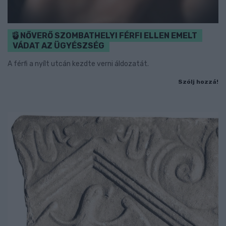
NŐVERŐ SZOMBATHELYI FÉRFI ELLEN EMELT
VÁDAT AZ ÜGYÉSZSÉG
A férfi a nyílt utcán kezdte verni áldozatát.
Szólj hozzá!