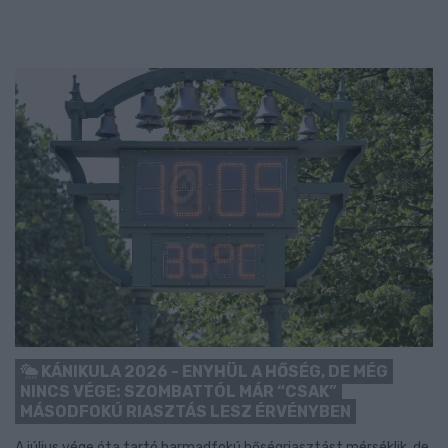
KÁNIKULA 2026 - ENYHÜL A HŐSÉG, DE MÉG
NINCS VÉGE: SZOMBATTÓL MÁR “CSAK”
MÁSODFOKÚ RIASZTÁS LESZ ÉRVÉNYBEN
A július vége óta tartó harmadfokú hőségriasztást mérséklik, de