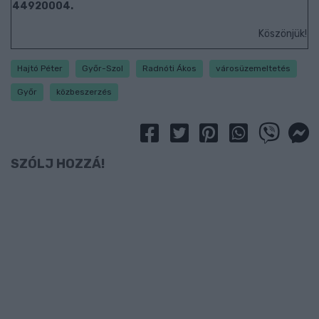
44920004.
Köszönjük!
Hajtó Péter
Győr-Szol
Radnóti Ákos
városüzemeltetés
Győr
közbeszerzés
SZÓLJ HOZZÁ!