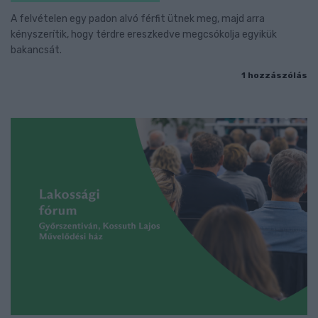
A felvételen egy padon alvó férfit ütnek meg, majd arra
kényszerítik, hogy térdre ereszkedve megcsókolja egyikük
bakancsát.
1 hozzászólás