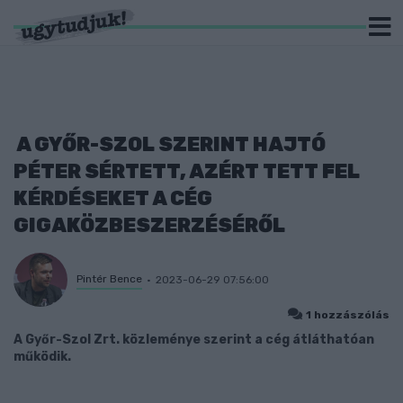
A GYŐR-SZOL SZERINT HAJTÓ
PÉTER SÉRTETT, AZÉRT TETT FEL
KÉRDÉSEKET A CÉG
GIGAKÖZBESZERZÉSÉRŐL
Pintér Bence
2023-06-29 07:56:00
1 hozzászólás
A Győr-Szol Zrt. közleménye szerint a cég átláthatóan
működik.