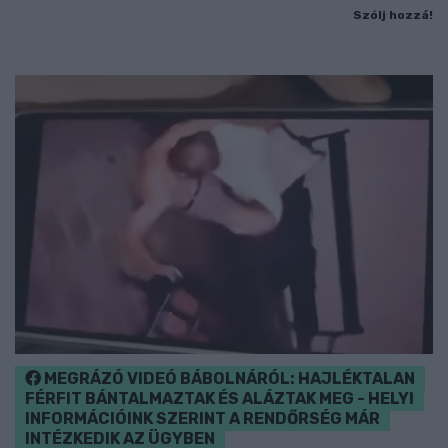
Szólj hozzá!
MEGRÁZÓ VIDEÓ BÁBOLNÁRÓL: HAJLÉKTALAN
FÉRFIT BÁNTALMAZTAK ÉS ALÁZTAK MEG - HELYI
INFORMÁCIÓINK SZERINT A RENDŐRSÉG MÁR
INTÉZKEDIK AZ ÜGYBEN