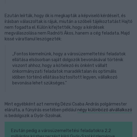
Ezután leírták, hogy ők is megkapták a képviselő kérdéseit, és
írásban válaszoltak is rájuk, miután a szóbeli tájékoztatást Hajtó
nem fogadta el. Külön kifejtették, hogy a kérdések
megválaszolása nem Radnóti Ákos, hanem a cég feladata. Majd
kissé váratlanul leszögezték:
„Fontos kiemelnünk, hogy a városüzemeltetési feladatok
ellátása elsősorban saját dolgozók bevonásával történik
viszont ahhoz, hogy a kötelező és önként vállalt
önkormányzati feladatok maradéktalan és optimális
időben történő ellátása biztosított legyen, vállalkozó
bevonása lehet szükséges.”
Mint egyébként azt nemrég Dézsi Csaba András polgármester
elárulta, a fűnyírás esetében például
négy különböző alvállalkozó
is bedolgozik a Győr-Szolnak.
Ezután pedig a városüzemeltetési feladatokra 2,2
milliárdos közbeszerzést kiíró Győr-Szol közleménye