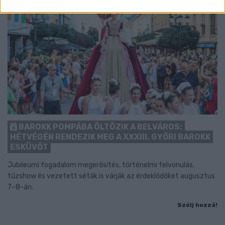
BAROKK POMPÁBA ÖLTÖZIK A BELVÁROS:
HÉTVÉGÉN RENDEZIK MEG A XXXIII. GYŐRI BAROKK
ESKÜVŐT
Jubileumi fogadalom megerősítés, történelmi felvonulás,
tűzshow és vezetett séták is várják az érdeklődőket augusztus
7–8-án.
Szólj hozzá!