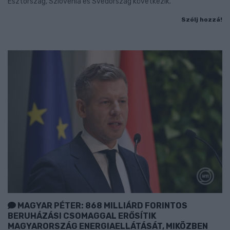
Észtország, Szlovénia és Svédország következik.
Szólj hozzá!
MAGYAR PÉTER: 868 MILLIÁRD FORINTOS
BERUHÁZÁSI CSOMAGGAL ERŐSÍTIK
MAGYARORSZÁG ENERGIAELLÁTÁSÁT, MIKÖZBEN