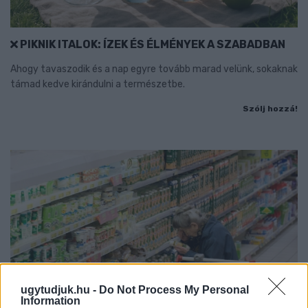
PIKNIK ITALOK: ÍZEK ÉS ÉLMÉNYEK A SZABADBAN
Ahogy tavaszodik és a nap egyre tovább marad velünk, sokaknak
támad kedve kirándulni a természetbe.
Szólj hozzá!
ugytudjuk.hu -
Do Not Process My Personal
Information