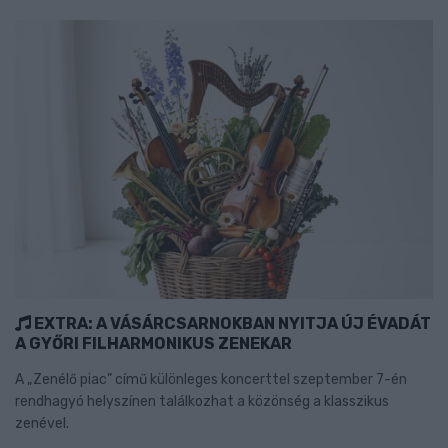
EXTRA: A VÁSÁRCSARNOKBAN NYITJA ÚJ ÉVADÁT
A GYŐRI FILHARMONIKUS ZENEKAR
A „Zenélő piac” című különleges koncerttel szeptember 7-én
rendhagyó helyszínen találkozhat a közönség a klasszikus
zenével.