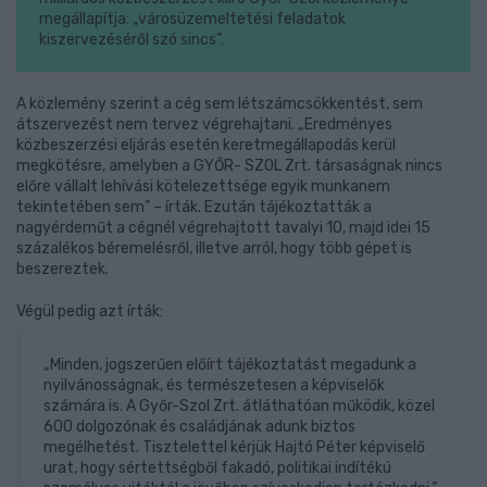
megállapítja: „városüzemeltetési feladatok
kiszervezéséről szó sincs”.
A közlemény szerint a cég sem létszámcsökkentést, sem
átszervezést nem tervez végrehajtani. „Eredményes
közbeszerzési eljárás esetén keretmegállapodás kerül
megkötésre, amelyben a GYŐR- SZOL Zrt. társaságnak nincs
előre vállalt lehívási kötelezettsége egyik munkanem
tekintetében sem” – írták. Ezután tájékoztatták a
nagyérdeműt a cégnél végrehajtott tavalyi 10, majd idei 15
százalékos béremelésről, illetve arról, hogy több gépet is
beszereztek.
Végül pedig azt írták:
„Minden, jogszerűen előírt tájékoztatást megadunk a
nyilvánosságnak, és természetesen a képviselők
számára is. A Győr-Szol Zrt. átláthatóan működik, közel
600 dolgozónak és családjának adunk biztos
megélhetést. Tisztelettel kérjük Hajtó Péter képviselő
urat, hogy sértettségből fakadó, politikai indítékú