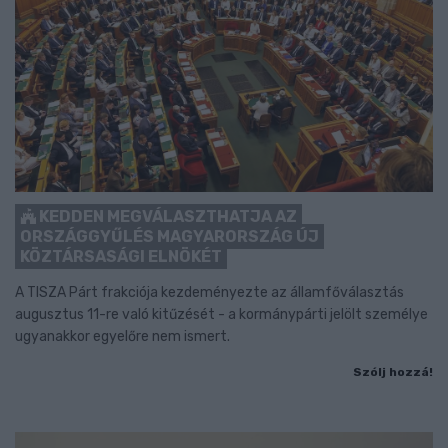
KEDDEN MEGVÁLASZTHATJA AZ
ORSZÁGGYŰLÉS MAGYARORSZÁG ÚJ
KÖZTÁRSASÁGI ELNÖKÉT
A TISZA Párt frakciója kezdeményezte az államfőválasztás
augusztus 11-re való kitűzését - a kormánypárti jelölt személye
ugyanakkor egyelőre nem ismert.
Szólj hozzá!