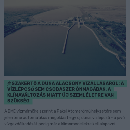
SZAKÉRTŐ A DUNA ALACSONY VÍZÁLLÁSÁRÓL: A
VÍZLÉPCSŐ SEM CSODASZER ÖNMAGÁBAN, A
KLÍMAVÁLTOZÁS MIATT ÚJ SZEMLÉLETRE VAN
SZÜKSÉG
A BME vízmérnöke szerint a Paksi Atomerőmű helyzetére sem
jelentene automatikus megoldást egy új dunai vízlépcső - a jövő
vízgazdálkodását pedig már a klímamodellekre kell alapozni.