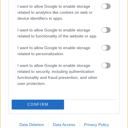
I want to allow Google to enable storage
related to analytics like cookies on web or
device identifiers in apps.
I want to allow Google to enable storage
related to functionality of the website or app.
I want to allow Google to enable storage
ENERGIATAKARÉKOSSÁG: KORÁBBAN KEZDŐDIK
related to personalization.
A GYŐRI AUDI ETO KC PÉNTEKI FELKÉSZÜLÉSI
MÉRKŐZÉSE
I want to allow Google to enable storage
related to security, including authentication
Az energiaellátás tehermentesítése érdekében másfél órával
functionality and fraud prevention, and other
előrébb hozták a Brest Bretagne Handball elleni találkozó
user protection.
kezdését.
1 hozzászólás
CONFIRM
Data Deletion
Data Access
Privacy Policy