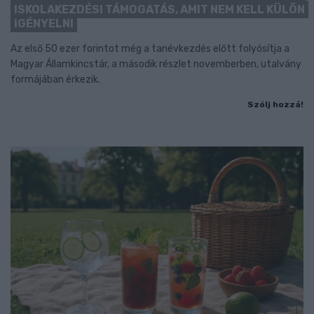
ISKOLAKEZDÉSI TÁMOGATÁS, AMIT NEM KELL KÜLÖN
IGÉNYELNI
Az első 50 ezer forintot még a tanévkezdés előtt folyósítja a
Magyar Államkincstár, a második részlet novemberben, utalvány
formájában érkezik.
Szólj hozzá!