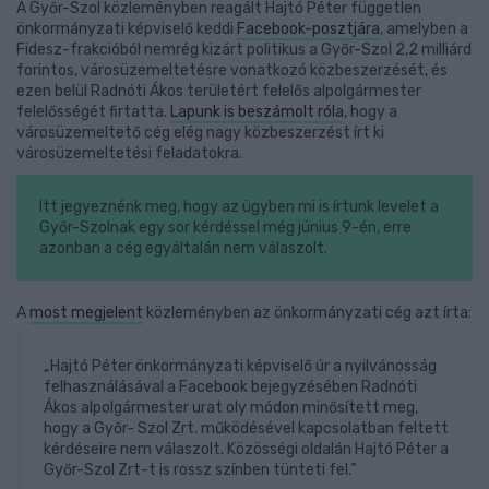
A Győr-Szol közleményben reagált Hajtó Péter független
önkormányzati képviselő keddi
Facebook-posztjára
, amelyben a
Fidesz-frakcióból nemrég kizárt politikus a Győr-Szol 2,2 milliárd
forintos, városüzemeltetésre vonatkozó közbeszerzését, és
ezen belül Radnóti Ákos területért felelős alpolgármester
felelősségét firtatta.
Lapunk is beszámolt róla
, hogy a
városüzemeltető cég elég nagy közbeszerzést írt ki
városüzemeltetési feladatokra.
Itt jegyeznénk meg, hogy az ügyben mi is írtunk levelet a
Győr-Szolnak egy sor kérdéssel még június 9-én, erre
azonban a cég egyáltalán nem válaszolt.
A
most megjelent
közleményben az önkormányzati cég azt írta:
„Hajtó Péter önkormányzati képviselő úr a nyilvánosság
felhasználásával a Facebook bejegyzésében Radnóti
Ákos alpolgármester urat oly módon minősített meg,
hogy a Győr- Szol Zrt. működésével kapcsolatban feltett
kérdéseire nem válaszolt. Közösségi oldalán Hajtó Péter a
Győr-Szol Zrt-t is rossz színben tünteti fel.”