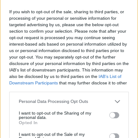
If you wish to opt-out of the sale, sharing to third parties, or
processing of your personal or sensitive information for
ÖRÖMHÍR: TÍZ ÉVE NEM VOLT ILYEN ALACSONY AZ
INFLÁCIÓ MAGYARORSZÁGON
targeted advertising by us, please use the below opt-out
section to confirm your selection. Please note that after your
Júliusban mindössze 1,2 százalékkal emelkedtek éves
opt-out request is processed you may continue seeing
összevetésben a fogyasztói árak, miközben az élelmiszerek ára
interest-based ads based on personal information utilized by
már csökkent.
us or personal information disclosed to third parties prior to
your opt-out. You may separately opt-out of the further
Szólj hozzá!
disclosure of your personal information by third parties on the
IAB’s list of downstream participants. This information may
also be disclosed by us to third parties on the
IAB’s List of
Downstream Participants
that may further disclose it to other
third parties.
Please note that this website/app uses one or more Google
Personal Data Processing Opt Outs
services and may gather and store information including but
not limited to your visit or usage behaviour. You may click to
I want to opt-out of the Sharing of my
personal data.
grant or deny consent to Google and its third-party tags to
Opted In
use your data for below specified purposes in below Google
consent section.
I want to opt-out of the Sale of my