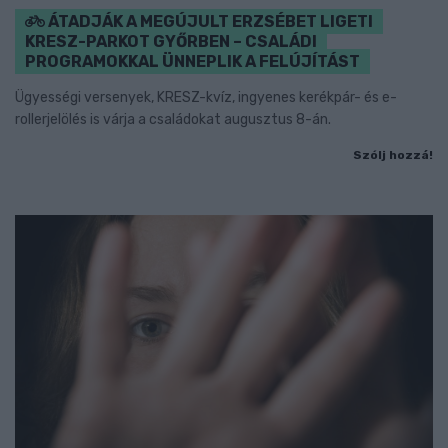
ÁTADJÁK A MEGÚJULT ERZSÉBET LIGETI
KRESZ-PARKOT GYŐRBEN – CSALÁDI
PROGRAMOKKAL ÜNNEPLIK A FELÚJÍTÁST
Ügyességi versenyek, KRESZ-kvíz, ingyenes kerékpár- és e-
rollerjelölés is várja a családokat augusztus 8-án.
Szólj hozzá!