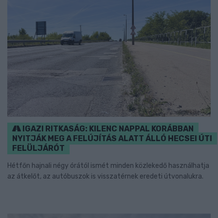
IGAZI RITKASÁG: KILENC NAPPAL KORÁBBAN
NYITJÁK MEG A FELÚJÍTÁS ALATT ÁLLÓ HECSEI ÚTI
FELÜLJÁRÓT
Hétfőn hajnali négy órától ismét minden közlekedő használhatja
az átkelőt, az autóbuszok is visszatérnek eredeti útvonalukra.