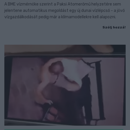
A BME vízmérnöke szerint a Paksi Atomerőmű helyzetére sem
jelentene automatikus megoldást egy új dunai vízlépcső - a jövő
vízgazdálkodását pedig már a klímamodellekre kell alapozni.
Szólj hozzá!