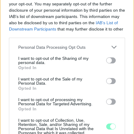
your opt-out. You may separately opt-out of the further
disclosure of your personal information by third parties on the
IAB’s list of downstream participants. This information may
also be disclosed by us to third parties on the
IAB’s List of
Downstream Participants
that may further disclose it to other
third parties.
Please note that this website/app uses one or more Google
Personal Data Processing Opt Outs
services and may gather and store information including but
not limited to your visit or usage behaviour. You may click to
I want to opt-out of the Sharing of my
personal data.
grant or deny consent to Google and its third-party tags to
Opted In
use your data for below specified purposes in below Google
consent section.
ENERGIATAKARÉKOSSÁG: KORÁBBAN KEZDŐDIK
I want to opt-out of the Sale of my
Personal Data.
A GYŐRI AUDI ETO KC PÉNTEKI FELKÉSZÜLÉSI
Opted In
MÉRKŐZÉSE
I want to opt-out of processing my
Az energiaellátás tehermentesítése érdekében másfél órával
Personal Data for Targeted Advertising.
előrébb hozták a Brest Bretagne Handball elleni találkozó
Opted In
kezdését.
I want to opt-out of Collection, Use,
Retention, Sale, and/or Sharing of my
1 hozzászólás
Personal Data that Is Unrelated with the
Purposes for which it was collected.