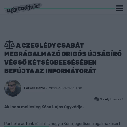
A CZEGLÉDY CSABÁT
MEGRÁGALMAZÓ ORIGÓS ÚJSÁGÍRÓ
VÉGSŐ KÉTSÉGBEESÉSÉBEN
BEFÚJTA AZ INFORMÁTORÁT
Farkas Bazsi
2022-10-17 17:38:00
Szólj hozzá!
Aki nem mellesleg Kósa Lajos ügyvédje.
Pár hete adtunk róla hírt
, hogy a Kúria jogerősen, rágalmazásért