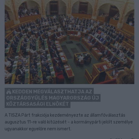
KEDDEN MEGVÁLASZTHATJA AZ
ORSZÁGGYŰLÉS MAGYARORSZÁG ÚJ
KÖZTÁRSASÁGI ELNÖKÉT
A TISZA Párt frakciója kezdeményezte az államfőválasztás
augusztus 11-re való kitűzését - a kormánypárti jelölt személye
ugyanakkor egyelőre nem ismert.