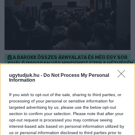
A BAROKK ÖSSZES ÁRNYALATA ÉS MÉG EGY SOR
KIVÁLÓ PROGRAM VÁR MINDENKIT EZEN A HÉTVÉGÉN
GYŐRBEN
ugytudjuk.hu -
Do Not Process My Personal
Information
Középpontban a hagyományőrzés, de lesz Pogány Induló és
Majka koncert, jóga szeánsz, “borhajózás” és egy csomó minden
más.
If you wish to opt-out of the sale, sharing to third parties, or
processing of your personal or sensitive information for
Szólj hozzá!
targeted advertising by us, please use the below opt-out
section to confirm your selection. Please note that after your
opt-out request is processed you may continue seeing
interest-based ads based on personal information utilized by
us or personal information disclosed to third parties prior to