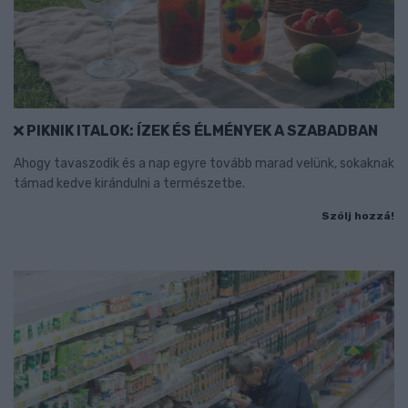
PIKNIK ITALOK: ÍZEK ÉS ÉLMÉNYEK A SZABADBAN
Ahogy tavaszodik és a nap egyre tovább marad velünk, sokaknak
támad kedve kirándulni a természetbe.
Szólj hozzá!