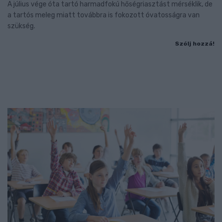
A július vége óta tartó harmadfokú hőségriasztást mérséklik, de
a tartós meleg miatt továbbra is fokozott óvatosságra van
szükség.
Szólj hozzá!