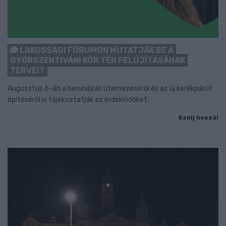
LAKOSSÁGI FÓRUMON MUTATJÁK BE A
GYŐRSZENTIVÁNI KÖR TÉR FELÚJÍTÁSÁNAK
TERVEIT
Augusztus 6-án a beruházás ütemezéséről és az új kerékpárút
építéséről is tájékoztatják az érdeklődőket.
Szólj hozzá!