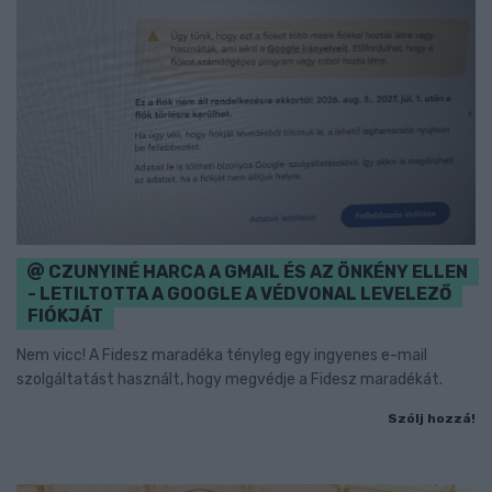
CZUNYINÉ HARCA A GMAIL ÉS AZ ÖNKÉNY ELLEN
- LETILTOTTA A GOOGLE A VÉDVONAL LEVELEZŐ
FIÓKJÁT
Nem vicc! A Fidesz maradéka tényleg egy ingyenes e-mail
szolgáltatást használt, hogy megvédje a Fidesz maradékát.
Szólj hozzá!