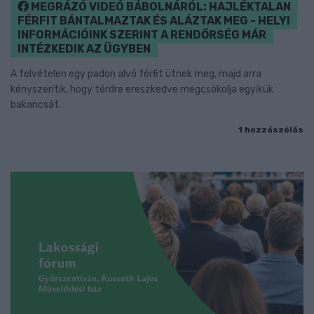
MEGRÁZÓ VIDEÓ BÁBOLNÁRÓL: HAJLÉKTALAN
FÉRFIT BÁNTALMAZTAK ÉS ALÁZTAK MEG - HELYI
INFORMÁCIÓINK SZERINT A RENDŐRSÉG MÁR
INTÉZKEDIK AZ ÜGYBEN
A felvételen egy padon alvó férfit ütnek meg, majd arra
kényszerítik, hogy térdre ereszkedve megcsókolja egyikük
bakancsát.
1 hozzászólás