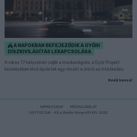
A NAPOKBAN BEFEJEZŐDIK A GYŐRI
DÍSZKIVILÁGÍTÁS LEKAPCSOLÁSA
A város 77 helyszínén zajlik a munkavégzés, a Győr Projekt
kezelésében lévő épületek egy részét is érinti az intézkedés.
Szólj hozzá!
IMPRESSZUM
MÉDIAAJÁNLAT
UGYTUDJUK - Kő a Mezőn Nonprofit Kft. 2022