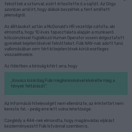
felnőttek a sztorival, ezért értesítette ő a sajtót. Az Origo
azonban arról írt, hogy diákok beszéltek a fent említett
jelenségről.
Az állításokat aztán a McDonald’s HR vezetője cáfolta, aki
elmondta, hogy 10 éves tapasztalata alapján a munkaerő
kölcsönzéssel foglalkozó Human Operator sosem dolgoztatott
gyerekek bejelentésével felnőtteket. Fiák NAV-nak adott tanú
vallomásában sem tért ki bejelentések körüli esetleges
visszaélésekre.
Az ítéletben a bíróság kitért arra, hogy
„Kovács kizárólag Fiák megkeresésével kísérelte meg a
tények feltárását”.
Az információ hitelességét nem ellenőrizte, az érintettet nem
kereste fel, - pedig erre lett volna lehetősége.
Czeglédy a 444-nek elmondta, hogy magánvádas eljárást
kezdeményezett Fiák Istvánnal szemben is.