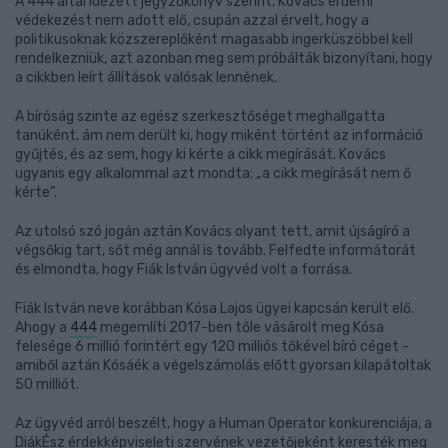
A 444 által idézett jegyzőkönyv szerint, Kovács érdemi
védekezést nem adott elő, csupán azzal érvelt, hogy a
politikusoknak közszereplőként magasabb ingerküszöbbel kell
rendelkezniük, azt azonban meg sem próbálták bizonyítani, hogy
a cikkben leírt állítások valósak lennének.
A bíróság szinte az egész szerkesztőséget meghallgatta
tanúként, ám nem derült ki, hogy miként történt az információ
gyűjtés, és az sem, hogy ki kérte a cikk megírását. Kovács
ugyanis egy alkalommal azt mondta: „a cikk megírását nem ő
kérte”.
Az utolsó szó jogán aztán Kovács olyant tett, amit újságíró a
végsőkig tart, sőt még annál is tovább. Felfedte informátorát
és elmondta, hogy Fiák István ügyvéd volt a forrása.
Fiák István neve korábban Kósa Lajos ügyei kapcsán került elő.
Ahogy a
444
megemlíti 2017-ben tőle vásárolt meg Kósa
felesége 6 millió forintért egy 120 milliós tőkével bíró céget -
amiből aztán Kósáék a végelszámolás előtt gyorsan kilapátoltak
50 milliót.
Az ügyvéd arról beszélt, hogy a Human Operator konkurenciája, a
DiákÉsz érdekképviseleti szervének vezetőjeként keresték meg