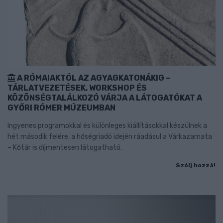
A RÓMAIAKTÓL AZ AGYAGKATONÁKIG –
TÁRLATVEZETÉSEK, WORKSHOP ÉS
KÖZÖNSÉGTALÁLKOZÓ VÁRJA A LÁTOGATÓKAT A
GYŐRI RÓMER MÚZEUMBAN
Ingyenes programokkal és különleges kiállításokkal készülnek a
hét második felére, a hőségriadó idején ráadásul a Várkazamata
– Kőtár is díjmentesen látogatható.
Szólj hozzá!