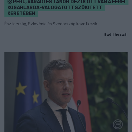
PERL, VÁRADI ÉS TANOH DEZ IS OTT VAN A FÉRFI
KOSÁRLABDA-VÁLOGATOTT SZŰKÍTETT
KERETÉBEN
Észtország, Szlovénia és Svédország következik.
Szólj hozzá!