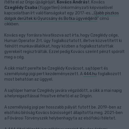
ítélte el az Origo újságíróját,
Kovács András
t. Kovács
Czeglédy Csaba
(független) önkormányzati képviselővel
kapcsolatban írt valótlanságokat egy 2017-es, „
Újabb piszkos
dolgok derültek ki Gyurcsány és Botka ügyvédjéről
” című
cikkben.
Kovács egy forrásra hivatkozva azt írta, hogy Czeglédy cége,
Human Operator Zrt. úgy foglalkoztatott, illetve közvetített ki
felnőtt munkavállalókat, hogy közben a foglalkoztatottak
gyerekeit regisztrálták. Ezzel pedig Kovács szerint pénzt spórolt
meg a cég.
A cikk miatt perelte be Czeglédy Kovácsot, sajtópert és
személyiségi jogi pert kezdeményezett. A
444.hu
foglalkozott
most behatóan az üggyel.
A sajtóper hamar Czeglédy javára végződött, a cikk a mai napig
a helyreigazítással frissítve érhető el az Origón.
A személyiség jogi per hosszabb pályát futott be. 2019-ben az
elsőfokú bíróság Kovács bűnösségét állapította meg. 2021-ben
a Fővárosi Törvényszék helybenhagyta az elsőfokú ítéletet.