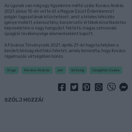
Az ügynek van még egy figyelemre méltó szála: Kovács András
2021. június 15-én vette át a Magyar Ezüst Érdemkereszt
polgári tagozatának kitüntetését, amit a hiteles hírközlés
igénye mellett a keresztény, konzervatív értékek következetes
képviseletére is nagy hangsúlyt fektető, magas színvonalú
újságírói tevékenysége elismeréseként kapott.
A Fővárosi Törvényszék 2021. április 21-én hagyta helyben a
kerületi bíróság elsőfokú ítéletet, amely kimondta, hogy Kovács
rágalmazás vétségében bűnös.
Origo
Kovács András
per
bíróság
Czeglédy Csaba
SZÓLJ HOZZÁ!