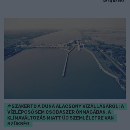
Szólj hozzá!
SZAKÉRTŐ A DUNA ALACSONY VÍZÁLLÁSÁRÓL: A
VÍZLÉPCSŐ SEM CSODASZER ÖNMAGÁBAN, A
KLÍMAVÁLTOZÁS MIATT ÚJ SZEMLÉLETRE VAN
SZÜKSÉG