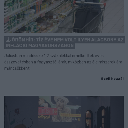
ÖRÖMHÍR: TÍZ ÉVE NEM VOLT ILYEN ALACSONY AZ
INFLÁCIÓ MAGYARORSZÁGON
Júliusban mindössze 1,2 százalékkal emelkedtek éves
összevetésben a fogyasztói árak, miközben az élelmiszerek ára
már csökkent.
Szólj hozzá!