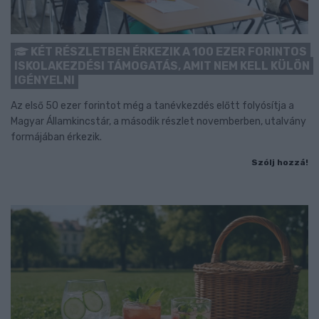
KÉT RÉSZLETBEN ÉRKEZIK A 100 EZER FORINTOS
ISKOLAKEZDÉSI TÁMOGATÁS, AMIT NEM KELL KÜLÖN
IGÉNYELNI
Az első 50 ezer forintot még a tanévkezdés előtt folyósítja a
Magyar Államkincstár, a második részlet novemberben, utalvány
formájában érkezik.
Szólj hozzá!