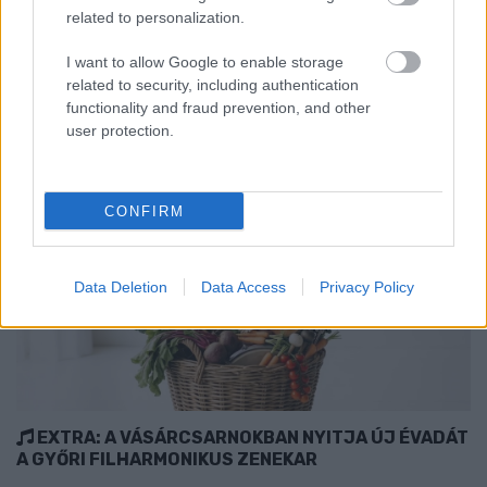
7–8-án.
related to personalization.
Szólj hozzá!
I want to allow Google to enable storage
related to security, including authentication
functionality and fraud prevention, and other
user protection.
CONFIRM
Data Deletion
Data Access
Privacy Policy
EXTRA: A VÁSÁRCSARNOKBAN NYITJA ÚJ ÉVADÁT
A GYŐRI FILHARMONIKUS ZENEKAR