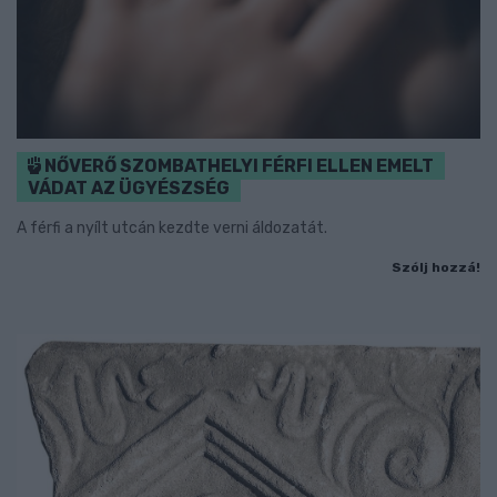
NŐVERŐ SZOMBATHELYI FÉRFI ELLEN EMELT
VÁDAT AZ ÜGYÉSZSÉG
A férfi a nyílt utcán kezdte verni áldozatát.
Szólj hozzá!