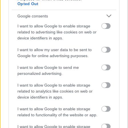
Opted Out
Google consents
I want to allow Google to enable storage
related to advertising like cookies on web or
device identifiers in apps.
I want to allow my user data to be sent to
Google for online advertising purposes.
I want to allow Google to send me
personalized advertising.
I want to allow Google to enable storage
related to analytics like cookies on web or
BAROKK POMPÁBA ÖLTÖZIK A BELVÁROS:
device identifiers in apps.
HÉTVÉGÉN RENDEZIK MEG A XXXIII. GYŐRI BAROKK
ESKÜVŐT
I want to allow Google to enable storage
related to functionality of the website or app.
Jubileumi fogadalom megerősítés, történelmi felvonulás,
tűzshow és vezetett séták is várják az érdeklődőket augusztus
I want to allow Google to enable storage