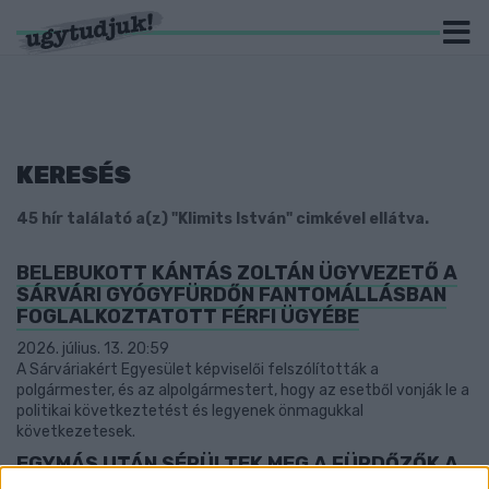
KERESÉS
45 hír találató a(z) "Klimits István" cimkével ellátva.
BELEBUKOTT KÁNTÁS ZOLTÁN ÜGYVEZETŐ A
SÁRVÁRI GYÓGYFÜRDŐN FANTOMÁLLÁSBAN
FOGLALKOZTATOTT FÉRFI ÜGYÉBE
2026. július. 13. 20:59
A Sárváriakért Egyesület képviselői felszólították a
polgármester, és az alpolgármestert, hogy az esetből vonják le a
politikai következtetést és legyenek önmagukkal
következetesek.
EGYMÁS UTÁN SÉRÜLTEK MEG A FÜRDŐZŐK A
SÁRVÁRI GYÓGYFÜRDŐ HÉTVÉGÉN ÁTADOTT,