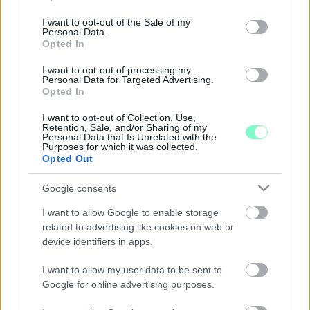
AZ ELLENZÉKNEK: “NEM CSINÁLNAK A KUTYA
use your data for below specified purposes in below Google
VALOGÁT SEM!”
consent section.
I want to opt-out of the Sale of my
Personal Data.
2026. február. 16. 06:32
Opted In
Kikeltek magukból a sárvári fideszes képviselők, amikor a
Sárváriakért Egyesület képviselői nem szavazták meg a város
I want to opt-out of processing my
idei költségvetését. Az ellenzék szerint csupán apró dolgokat
Personal Data for Targeted Advertising.
kértek, de ez sem fért bele a pénzügyi tervezetbe.
Opted In
SÁRVÁRIKUM: AZ ÖNKORMÁNYZAT FIZET EGY
I want to opt-out of Collection, Use,
VÁLLALKOZÓNAK, HOGY ÜZEMELTESSE A
Retention, Sale, and/or Sharing of my
VÁROS TENISZPÁLYÁIT
Personal Data that Is Unrelated with the
Purposes for which it was collected.
2026. január. 26. 11:11
Opted Out
Pályáztatás nem volt, a testület pénzügyi beszámolót nem
kapott a már korábban is a pályákat üzemeltető vállalkozótól.
Google consents
NYOMOZ A RENDŐRSÉG A SÁRVÁRI VOLT
I want to allow Google to enable storage
HEGYKÖZSÉGI SZEMÉTTELEPEN ENGEDÉLY
related to advertising like cookies on web or
NÉLKÜL TÁROLT HULLADÉK MIATT
device identifiers in apps.
2026. január. 19. 11:51
A területet Varga Jenő fideszes önkormányzati képviselő cége
I want to allow my user data to be sent to
őrizte, majd telepként üzemeltette a város tudta nélkül.
Google for online advertising purposes.
LEPARKOLT A PARKOLÓBAN - EZÉRT AKARTAK