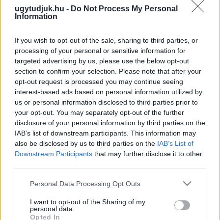
700 MILLIÓ FORINTBA KERÜLŐ CSÚSZDÁIBAN
ugytudjuk.hu -
Do Not Process My Personal
Information
2026. június. 25. 11:00
A csúszdákat egy időre le is zárták. Most a gyártó és a kivitelező
If you wish to opt-out of the sale, sharing to third parties, or
bevonásával vizsgálják át a szerkezeteket. A csúszdák jelenleg
használhatóak, de felére csökkentették a súly terhelést.
processing of your personal or sensitive information for
targeted advertising by us, please use the below opt-out
A SÁRVÁRFÜRDŐN TÖRTÉNT FAL
section to confirm your selection. Please note that after your
FOGLALKOZTATÁS ÜGYE MIATT ÖSSZEHÍVJA
opt-out request is processed you may continue seeing
AZ ELLENZÉK ÁLTAL KEZDEMÉNYEZETT
interest-based ads based on personal information utilized by
RENDKÍVÜLI TESTÜLETI ÜLÉST A SÁRVÁRI
us or personal information disclosed to third parties prior to
POLGÁRMESTER
your opt-out. You may separately opt-out of the further
2026. Április. 08. 11:44
disclosure of your personal information by third parties on the
Előtte még ülésezik a cég felügyelőbizottsága is.
IAB’s list of downstream participants. This information may
FELMONDTA A SÁRVÁRRAL KÖTÖTT
also be disclosed by us to third parties on the
IAB’s List of
HATÁROZOTT IDEJŰ BÉRLETI SZERZŐDÉSÉT A
Downstream Participants
that may further disclose it to other
C.P.PORTÁL, AZ ÖNKORMÁNYZAT MÁSFÉL
third parties.
MILLIÓ FORINTRÓL MONDOTT LE
Please note that this website/app uses one or more Google
Personal Data Processing Opt Outs
2026. március. 06. 17:48
services and may gather and store information including but
Igaz, korábban még bérleti szerződésük sem volt.
not limited to your visit or usage behaviour. You may click to
I want to opt-out of the Sharing of my
personal data.
VARGA KÁROLY, SÁRVÁRI FIDESZ KÉPVISELŐ
grant or deny consent to Google and its third-party tags to
Opted In