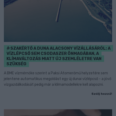
SZAKÉRTŐ A DUNA ALACSONY VÍZÁLLÁSÁRÓL: A
VÍZLÉPCSŐ SEM CSODASZER ÖNMAGÁBAN, A
KLÍMAVÁLTOZÁS MIATT ÚJ SZEMLÉLETRE VAN
SZÜKSÉG
A BME vízmérnöke szerint a Paksi Atomerőmű helyzetére sem
jelentene automatikus megoldást egy új dunai vízlépcső - a jövő
vízgazdálkodását pedig már a klímamodellekre kell alapozni.
Szólj hozzá!