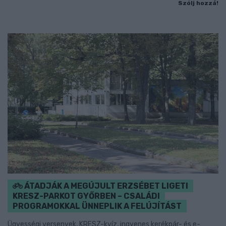
Szólj hozzá!
ÁTADJÁK A MEGÚJULT ERZSÉBET LIGETI
KRESZ-PARKOT GYŐRBEN – CSALÁDI
PROGRAMOKKAL ÜNNEPLIK A FELÚJÍTÁST
Ügyességi versenyek, KRESZ-kvíz, ingyenes kerékpár- és e-