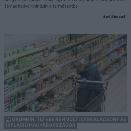
támad kedve kirándulni a természetbe.
Szólj hozzá!
ÖRÖMHÍR: TÍZ ÉVE NEM VOLT ILYEN ALACSONY AZ
INFLÁCIÓ MAGYARORSZÁGON