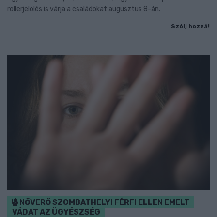
rollerjelölés is várja a családokat augusztus 8-án.
Szólj hozzá!
NŐVERŐ SZOMBATHELYI FÉRFI ELLEN EMELT
VÁDAT AZ ÜGYÉSZSÉG