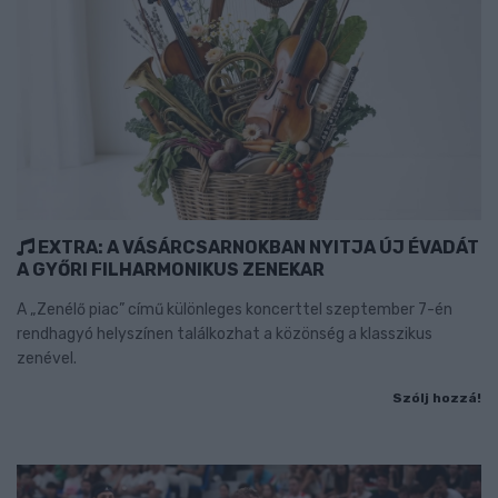
EXTRA: A VÁSÁRCSARNOKBAN NYITJA ÚJ ÉVADÁT
A GYŐRI FILHARMONIKUS ZENEKAR
A „Zenélő piac” című különleges koncerttel szeptember 7-én
rendhagyó helyszínen találkozhat a közönség a klasszikus
zenével.
Szólj hozzá!