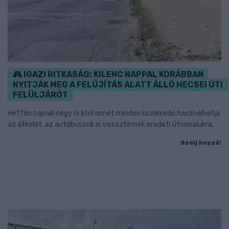
IGAZI RITKASÁG: KILENC NAPPAL KORÁBBAN
NYITJÁK MEG A FELÚJÍTÁS ALATT ÁLLÓ HECSEI ÚTI
FELÜLJÁRÓT
Hétfőn hajnali négy órától ismét minden közlekedő használhatja
az átkelőt, az autóbuszok is visszatérnek eredeti útvonalukra.
Szólj hozzá!