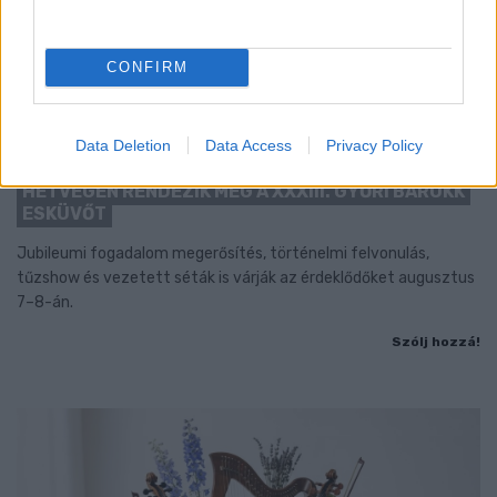
CONFIRM
Data Deletion
Data Access
Privacy Policy
BAROKK POMPÁBA ÖLTÖZIK A BELVÁROS:
HÉTVÉGÉN RENDEZIK MEG A XXXIII. GYŐRI BAROKK
ESKÜVŐT
Jubileumi fogadalom megerősítés, történelmi felvonulás,
tűzshow és vezetett séták is várják az érdeklődőket augusztus
7–8-án.
Szólj hozzá!