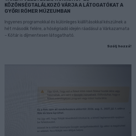
KÖZÖNSÉGTALÁLKOZÓ VÁRJA A LÁTOGATÓKAT A
GYŐRI RÓMER MÚZEUMBAN
Ingyenes programokkal és különleges kiállításokkal készülnek a
hét második felére, a hőségriadó idején ráadásul a Várkazamata
– Kőtár is díjmentesen látogatható.
Szólj hozzá!