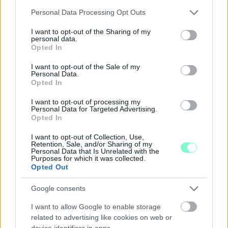
A BAROKK ÖSSZES ÁRNYALATA ÉS MÉG EGY SOR
Please note that this website/app uses one or more Google
Personal Data Processing Opt Outs
KIVÁLÓ PROGRAM VÁR MINDENKIT EZEN A HÉTVÉGÉN
services and may gather and store information including but
GYŐRBEN
not limited to your visit or usage behaviour. You may click to
I want to opt-out of the Sharing of my
personal data.
grant or deny consent to Google and its third-party tags to
Középpontban a hagyományőrzés, de lesz Pogány Induló és
Opted In
use your data for below specified purposes in below Google
Majka koncert, jóga szeánsz, “borhajózás” és egy csomó minden
consent section.
más.
I want to opt-out of the Sale of my
Personal Data.
Opted In
Szólj hozzá!
I want to opt-out of processing my
Personal Data for Targeted Advertising.
Opted In
I want to opt-out of Collection, Use,
Retention, Sale, and/or Sharing of my
Personal Data that Is Unrelated with the
Purposes for which it was collected.
Opted Out
Google consents
I want to allow Google to enable storage
related to advertising like cookies on web or
device identifiers in apps.