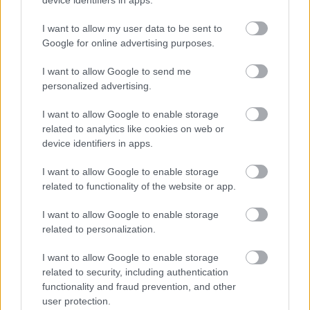
I want to allow my user data to be sent to
Google for online advertising purposes.
ENERGIATAKARÉKOSSÁG: KORÁBBAN KEZDŐDIK
A GYŐRI AUDI ETO KC PÉNTEKI FELKÉSZÜLÉSI
I want to allow Google to send me
MÉRKŐZÉSE
personalized advertising.
Az energiaellátás tehermentesítése érdekében másfél órával
I want to allow Google to enable storage
előrébb hozták a Brest Bretagne Handball elleni találkozó
related to analytics like cookies on web or
kezdését.
device identifiers in apps.
1 hozzászólás
I want to allow Google to enable storage
related to functionality of the website or app.
I want to allow Google to enable storage
related to personalization.
I want to allow Google to enable storage
related to security, including authentication
functionality and fraud prevention, and other
user protection.