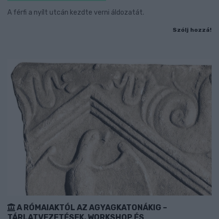
A férfi a nyílt utcán kezdte verni áldozatát.
Szólj hozzá!
A RÓMAIAKTÓL AZ AGYAGKATONÁKIG –
TÁRLATVEZETÉSEK, WORKSHOP ÉS