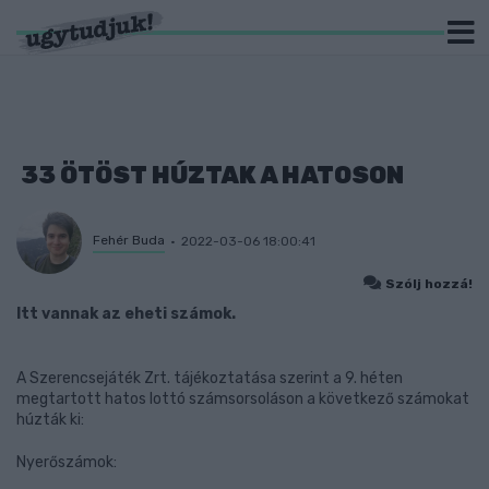
33 ÖTÖST HÚZTAK A HATOSON
Fehér Buda
2022-03-06 18:00:41
Szólj hozzá!
Itt vannak az eheti számok.
A Szerencsejáték Zrt. tájékoztatása szerint a 9. héten
megtartott hatos lottó számsorsoláson a következő számokat
húzták ki:
Nyerőszámok: