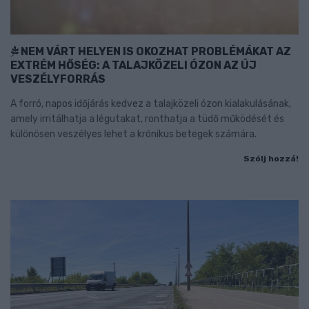
NEM VÁRT HELYEN IS OKOZHAT PROBLÉMÁKAT AZ
EXTRÉM HŐSÉG: A TALAJKÖZELI ÓZON AZ ÚJ
VESZÉLYFORRÁS
A forró, napos időjárás kedvez a talajközeli ózon kialakulásának,
amely irritálhatja a légutakat, ronthatja a tüdő működését és
különösen veszélyes lehet a krónikus betegek számára.
Szólj hozzá!