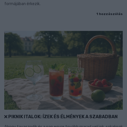
formájában érkezik.
1 hozzászólás
PIKNIK ITALOK: ÍZEK ÉS ÉLMÉNYEK A SZABADBAN
Ahogy tavaszodik és a nap egyre tovább marad velünk, sokaknak