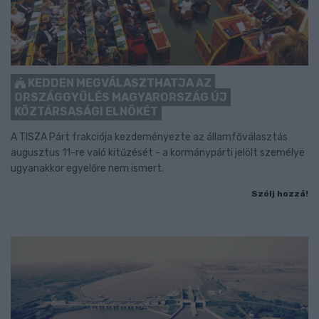
KEDDEN MEGVÁLASZTHATJA AZ
ORSZÁGGYŰLÉS MAGYARORSZÁG ÚJ
KÖZTÁRSASÁGI ELNÖKÉT
A TISZA Párt frakciója kezdeményezte az államfőválasztás
augusztus 11-re való kitűzését - a kormánypárti jelölt személye
ugyanakkor egyelőre nem ismert.
Szólj hozzá!