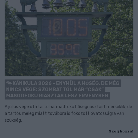
KÁNIKULA 2026 - ENYHÜL A HŐSÉG, DE MÉG
NINCS VÉGE: SZOMBATTÓL MÁR “CSAK”
MÁSODFOKÚ RIASZTÁS LESZ ÉRVÉNYBEN
A július vége óta tartó harmadfokú hőségriasztást mérséklik, de
a tartós meleg miatt továbbra is fokozott óvatosságra van
szükség.
Szólj hozzá!