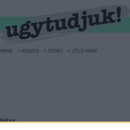
RMEND
KŐSZEG
SPORT
ZÖLD HÍREK
llátva.