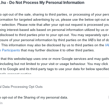
.hu -
Do Not Process My Personal Information
VASI FÉRFIT A NETES CSALÓK
to opt-out of the sale, sharing to third parties, or processing of your per
formation for targeted advertising by us, please use the below opt-out s
.
r selection. Please note that after your opt-out request is processed y
eing interest-based ads based on personal information utilized by us or
disclosed to third parties prior to your opt-out. You may separately opt-
LLIOMOSSÁ, ILLETVE MILLIÁRDOSSÁ A SZERENCSE
losure of your personal information by third parties on the IAB’s list of
. This information may also be disclosed by us to third parties on the
IA
Participants
that may further disclose it to other third parties.
tt gazdagabb, köztük heten százmilliót, két játékos p
 that this website/app uses one or more Google services and may gath
including but not limited to your visit or usage behaviour. You may click 
 to Google and its third-party tags to use your data for below specifi
N A GYŐRI HÁZASPÁR, MÁRA ELFOGYOTT AZ ÖSSZ
ogle consent section.
l Data Processing Opt Outs
a, sofőrrel.
o opt-out of the Sharing of my personal data.
TTÓSORSOLÁSOK IDŐPONTJAI
In