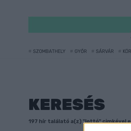
SZOMBATHELY
GYŐR
SÁRVÁR
KÖ
KERESÉS
197 hír találató a(z) "lottó" cimkével e