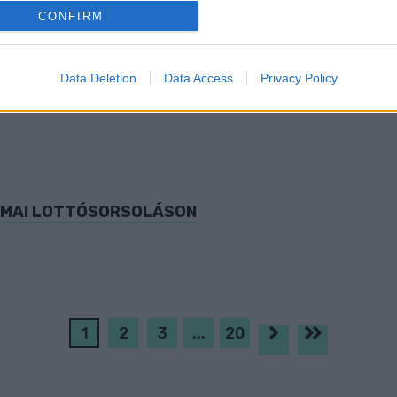
o allow Google to enable storage related to analytics like cookies on
CONFIRM
evice identifiers in apps.
o allow Google to enable storage related to functionality of the website
Data Deletion
Data Access
Privacy Policy
o allow Google to enable storage related to personalization.
o allow Google to enable storage related to security, including
cation functionality and fraud prevention, and other user protection.
 MAI LOTTÓSORSOLÁSON
1
2
3
...
20