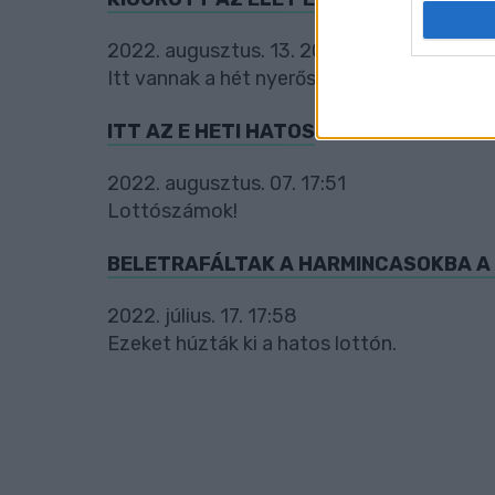
I want t
web or d
2022. augusztus. 13. 20:00
Itt vannak a hét nyerőszámai.
I want t
or app.
ITT AZ E HETI HATOS
I want t
2022. augusztus. 07. 17:51
I want t
Lottószámok!
authenti
BELETRAFÁLTAK A HARMINCASOKBA A
2022. július. 17. 17:58
Ezeket húzták ki a hatos lottón.