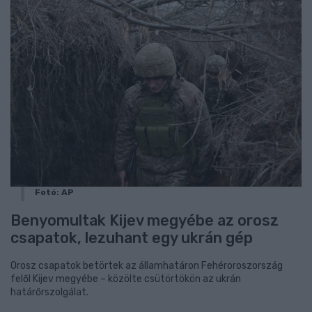
Fotó: AP
Benyomultak Kijev megyébe az orosz
csapatok, lezuhant egy ukrán gép
Orosz csapatok betörtek az államhatáron Fehéroroszország
felől Kijev megyébe – közölte csütörtökön az ukrán
határőrszolgálat.