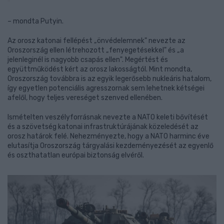
– mondta Putyin.
Az orosz katonai fellépést „önvédelemnek" nevezte az
Oroszország ellen létrehozott „fenyegetésekkel" és „a
jelenleginél is nagyobb csapás ellen". Megértést és
együttműködést kért az orosz lakosságtól. Mint mondta,
Oroszország továbbra is az egyik legerősebb nukleáris hatalom,
így egyetlen potenciális agresszornak sem lehetnek kétségei
afelől, hogy teljes vereséget szenved ellenében.
Ismételten veszélyforrásnak nevezte a NATO keleti bővítését
és a szövetség katonai infrastruktúrájának közeledését az
orosz határok felé. Nehezményezte, hogy a NATO harminc éve
elutasítja Oroszország tárgyalási kezdeményezését az egyenlő
és oszthatatlan európai biztonság elvéről.