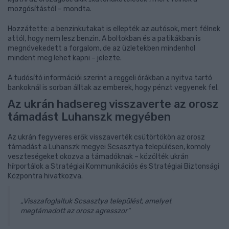
mozgósítástól – mondta.
Hozzátette: a benzinkutakat is ellepték az autósok, mert félnek
attól, hogy nem lesz benzin. A boltokban és a patikákban is
megnövekedett a forgalom, de az üzletekben mindenhol
mindent meg lehet kapni – jelezte.
A tudósító információi szerint a reggeli órákban a nyitva tartó
bankoknál is sorban álltak az emberek, hogy pénzt vegyenek fel.
Az ukrán hadsereg visszaverte az orosz
támadást Luhanszk megyében
Az ukrán fegyveres erők visszaverték csütörtökön az orosz
támadást a Luhanszk megyei Scsasztya településen, komoly
veszteségeket okozva a támadóknak – közölték ukrán
hírportálok a Stratégiai Kommunikációs és Stratégiai Biztonsági
Központra hivatkozva.
„Visszafoglaltuk Scsasztya települést, amelyet
megtámadott az orosz agresszor"