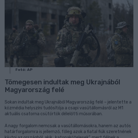
Fotó: AP
Tömegesen indultak meg Ukrajnából
Magyarország felé
Sokan indultak meg Ukrajnából Magyarország felé – jelentette a
közmédia helyszíni tudósítója a csapi vasútállomásról az M1
aktuális csatorna csütörtök délelőtti műsorában.
A nagy forgalom nemcsak a vasútállomásokra, hanem az autós
határforgalomra is jellemző, főleg azok a fiatal fiúk szeretnének
kijutni az országból, akik „katonakötelesek", mert félnek a