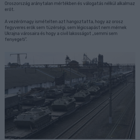
Oroszország aránytalan mértékben és válogatás nélkül alkalmaz
erőt.
A vezérőrnagy ismételten azt hangoztatta, hogy az orosz
fegyveres erők sem tüzérségi, sem légicsapást nem mérnek
Ukrajna városaira és hogy a civil lakosságot „semmi sem
fenyegeti”.