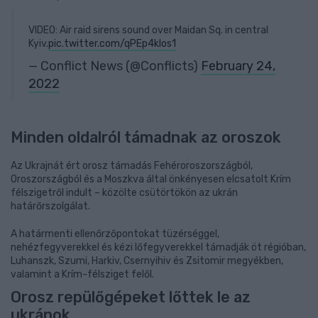
VIDEO: Air raid sirens sound over Maidan Sq. in central
Kyiv.
pic.twitter.com/qPEp4kIos1
— Conflict News (@Conflicts)
February 24,
2022
Minden oldalról támadnak az oroszok
Az Ukrajnát ért orosz támadás Fehéroroszországból,
Oroszországból és a Moszkva által önkényesen elcsatolt Krím
félszigetről indult – közölte csütörtökön az ukrán
határőrszolgálat.
A határmenti ellenőrzőpontokat tüzérséggel,
nehézfegyverekkel és kézi lőfegyverekkel támadják öt régióban,
Luhanszk, Szumi, Harkiv, Csernyihiv és Zsitomir megyékben,
valamint a Krím-félsziget felől.
Orosz repülőgépeket lőttek le az
ukránok