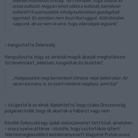
teljesen különböző ország. Azt mondják, hogy utáljuk az
orosz kultúrát. Hogyan lehet utálni a kultúrát, bármilyen
kultúrát? A szomszédok mindig kulturálisan gazdagítják
egymást. Ez azonban nem teszi őket eggyé. Különbözőek
vagyunk, de ez nem ok arra, hogy ellenségek legyünk"
– hangoztatta Zelenszkij.
Hangsúlyozta, hogy az ukránok maguk akarják meghatározni
történelmüket „békésen, nyugodtan és őszintén".
„Hallgassatok meg bennünket! Ukrajna népe békét akar. Az
ukrán kormány is, és ezért mindent megtesz, amit tud"
– szögezte le az elnök. Kijelentette, hogy csakis Oroszország
polgárain múlik, hogy ők akarnak-e háborút vagy sem.
Később Zelenszkij egy újabb videoüzenetet tett közé, amelyben
- orosz nyelve áttérve - közölte, hogy csütörtökön újfent
telefonmegbeszélést kezdeményezett Vlagyimir Putyin orosz