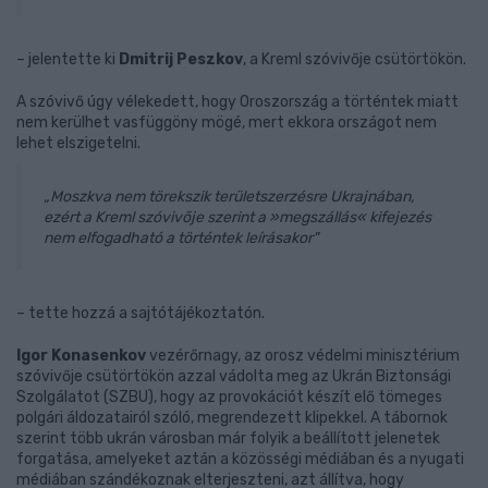
– jelentette ki
Dmitrij Peszkov
, a Kreml szóvivője csütörtökön.
A szóvivő úgy vélekedett, hogy Oroszország a történtek miatt
nem kerülhet vasfüggöny mögé, mert ekkora országot nem
lehet elszigetelni.
„Moszkva nem törekszik területszerzésre Ukrajnában,
ezért a Kreml szóvivője szerint a »megszállás« kifejezés
nem elfogadható a történtek leírásakor"
– tette hozzá a sajtótájékoztatón.
Igor Konasenkov
vezérőrnagy, az orosz védelmi minisztérium
szóvivője csütörtökön azzal vádolta meg az Ukrán Biztonsági
Szolgálatot (SZBU), hogy az provokációt készít elő tömeges
polgári áldozatairól szóló, megrendezett klipekkel. A tábornok
szerint több ukrán városban már folyik a beállított jelenetek
forgatása, amelyeket aztán a közösségi médiában és a nyugati
médiában szándékoznak elterjeszteni, azt állítva, hogy