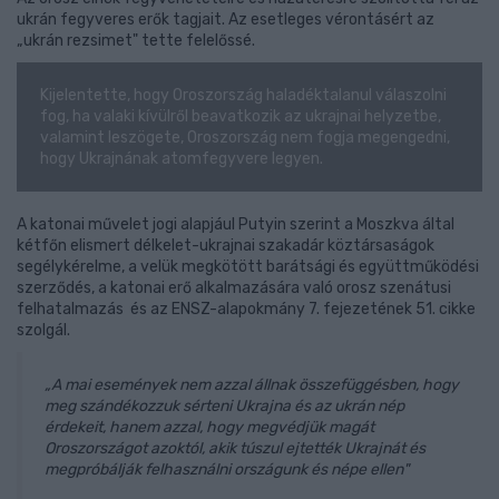
ukrán fegyveres erők tagjait. Az esetleges vérontásért az
„ukrán rezsimet" tette felelőssé.
Kijelentette, hogy Oroszország haladéktalanul válaszolni
fog, ha valaki kívülről beavatkozik az ukrajnai helyzetbe,
valamint leszögete, Oroszország nem fogja megengedni,
hogy Ukrajnának atomfegyvere legyen.
A katonai művelet jogi alapjául Putyin szerint a Moszkva által
kétfőn elismert délkelet-ukrajnai szakadár köztársaságok
segélykérelme, a velük megkötött barátsági és együttműködési
szerződés, a katonai erő alkalmazására való orosz szenátusi
felhatalmazás és az ENSZ-alapokmány 7. fejezetének 51. cikke
szolgál.
„A mai események nem azzal állnak összefüggésben, hogy
meg szándékozzuk sérteni Ukrajna és az ukrán nép
érdekeit, hanem azzal, hogy megvédjük magát
Oroszországot azoktól, akik túszul ejtették Ukrajnát és
megpróbálják felhasználni országunk és népe ellen"