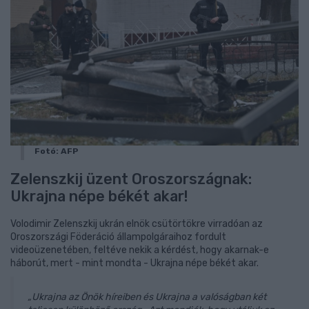
Fotó: AFP
Zelenszkij üzent Oroszországnak:
Ukrajna népe békét akar!
Volodimir Zelenszkij ukrán elnök csütörtökre virradóan az
Oroszországi Föderáció állampolgáraihoz fordult
videoüzenetében, feltéve nekik a kérdést, hogy akarnak-e
háborút, mert - mint mondta - Ukrajna népe békét akar.
„Ukrajna az Önök híreiben és Ukrajna a valóságban két