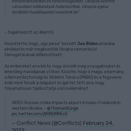
infrastruktúránkat és határőrségünket. Ukrajna számos
városában robbanások hallatszottak. Ukrajna egész
területén hadiállapotot vezetünk be"
– fogalmazott az államfő.
Hozzátette, hogy „egy perce" beszélt
Joe Biden
amerikai
elnökkel és már megkezdték Ukrajna nemzetközi
támogatásának előkészítését.
Az embereket arra kérte, hogy őrizzék meg a nyugalmukat és
lehetőleg maradjanak otthon. Közölte, hogy ő maga, a kormány,
a Nemzetbiztonsági és Védelmi Tanács (RNBO) és a fegyveres
erők mind teszik a dolgukat és ígértet tett arra, hogy
folyamatosan tájékoztatja a közvéleményt.
VIDEO: Russian strike impacts airport in Ivano-Frankivsk in
western Ukraine. -
@ThomasVLinge
pic.twitter.com/j8HNQMREx0
— Conflict News (@Conflicts)
February 24,
2022