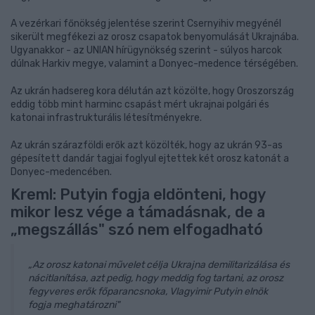
A vezérkari főnökség jelentése szerint Csernyihiv megyénél
sikerült megfékezi az orosz csapatok benyomulását Ukrajnába.
Ugyanakkor - az UNIAN hírügynökség szerint - súlyos harcok
dúlnak Harkiv megye, valamint a Donyec-medence térségében.
Az ukrán hadsereg kora délután azt közölte, hogy Oroszország
eddig több mint harminc csapást mért ukrajnai polgári és
katonai infrastrukturális létesítményekre.
Az ukrán szárazföldi erők azt közölték, hogy az ukrán 93-as
gépesített dandár tagjai foglyul ejtettek két orosz katonát a
Donyec-medencében.
Kreml: Putyin fogja eldönteni, hogy
mikor lesz vége a támadásnak, de a
„megszállás" szó nem elfogadható
„Az orosz katonai művelet célja Ukrajna demilitarizálása és
nácitlanítása, azt pedig, hogy meddig fog tartani, az orosz
fegyveres erők főparancsnoka, Vlagyimir Putyin elnök
fogja meghatározni"