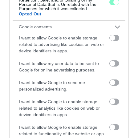
Íjgyártó István
kijevi nagykövettel, aki arról tájékoztatta, hogy
Personal Data that Is Unrelated with the
Kijev belső részében a helyzet egyelőre nyugodt, harci
Purposes for which it was collected.
cselekményeknek nyoma sincsen.
Opted Out
Hozzátette: a nagykövetségi munkatársak biztonságban
Google consents
vannak, a munkavégzéshez egyelőre adottak a körülmények és
az ukrán nemzeti gárda megkettőzte a nagykövetség
I want to allow Google to enable storage
védelmét.
related to advertising like cookies on web or
device identifiers in apps.
Az Ukrajna keleti vagy középső részén tartózkodó magyaroktól
a külgazdasági és külügyminiszter azt kérte, hogy vegyék fel a
I want to allow my user data to be sent to
kapcsolatot a kijevi nagykövetséggel.
Google for online advertising purposes.
„Kárpátalján egyelőre nyugalom van, folyamatos a
I want to allow Google to send me
kapcsolat az ottani magyarság vezetőivel és a
personalized advertising.
külképviseletekkel"
I want to allow Google to enable storage
related to analytics like cookies on web or
– jelezte Szijjártó Péter.
device identifiers in apps.
„Ukrajna megvédi magát, Ukrajna győzni
I want to allow Google to enable storage
fog!"
related to functionality of the website or app.