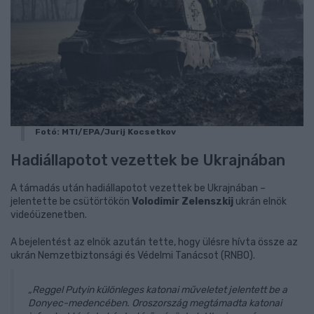
Fotó: MTI/EPA/Jurij Kocsetkov
Hadiállapotot vezettek be Ukrajnában
A támadás után hadiállapotot vezettek be Ukrajnában –
jelentette be csütörtökön
Volodimir Zelenszkij
ukrán elnök
videóüzenetben.
A bejelentést az elnök azután tette, hogy ülésre hívta össze az
ukrán Nemzetbiztonsági és Védelmi Tanácsot (RNBO).
„Reggel Putyin különleges katonai műveletet jelentett be a
Donyec-medencében. Oroszország megtámadta katonai