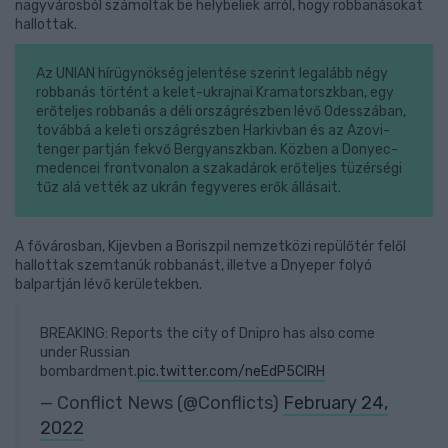
nagyvárosból számoltak be helybeliek arról, hogy robbanásokat
hallottak.
Az UNIAN hírügynökség jelentése szerint legalább négy
robbanás történt a kelet-ukrajnai Kramatorszkban, egy
erőteljes robbanás a déli országrészben lévő Odesszában,
továbbá a keleti országrészben Harkivban és az Azovi-
tenger partján fekvő Bergyanszkban. Közben a Donyec-
medencei frontvonalon a szakadárok erőteljes tüzérségi
tűz alá vették az ukrán fegyveres erők állásait.
A fővárosban, Kijevben a Boriszpil nemzetközi repülőtér felől
hallottak szemtanúk robbanást, illetve a Dnyeper folyó
balpartján lévő kerületekben.
BREAKING: Reports the city of Dnipro has also come
under Russian
bombardment.
pic.twitter.com/neEdP5CIRH
— Conflict News (@Conflicts)
February 24,
2022