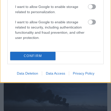
Dmitro Kuleba
ukrán külügyminiszer is reagált az orosz
I want to allow Google to enable storage
invázióra, és arra kérte az ukránokat szerte a világon, hogy
related to personalization.
szólítsák cselekvésre a kormányokat.
I want to allow Google to enable storage
„Putyin megtámadta az országot, de senki nem menekül. A
related to security, including authentication
hadsereg, a diplomaták, mindenki dolgozik. Ukrajna harcol.
functionality and fraud prevention, and other
Ukrajna megvédi magát. Ukrajna győzni fog. Oszd meg az
user protection.
igazságot Putyin inváziójáról a hazádban, és szólítsd fel a
kormányodat arra, hogy azonnal cselekedjen"
CONFIRM
– írta Kuleba a
Twitteren
.
Data Deletion
Data Access
Privacy Policy