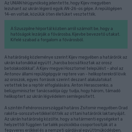
Az UNIAN hírügynökség jelentette, hogy Kijev megyében
lezuhant az ukrán légierő egyik AN-26-os gépe. A repülőgépen
14-en voltak, közülük öten életüket vesztették.
A Szuszpilne hírportál közben arról számolt be, hogy a
hatóságok lezárják a fővárosba, Kijevbe bevezető utakat.
Kifelé szabad a forgalom a fővárosból.
A határőrség közleménye szerint Kijev megyében a határőrök az
ukrán katonákkal együtt „harcba bocsátkoztak az orosz
betolakodókkal". A Kijev megyei Hosztomel települést - ahol az
Antonov állami repülőgépgyár reptere van - helikopterekről lövik
az oroszok, egyes források szerint deszant alakulatokat
vetettek be a reptér elfoglalására. Anton Herascsenko, a
belügyminiszter tanácsadója úgy tudja, hogy három, támadó
helikoptert az ukrán légvédelem semlegesített.
A szintén Fehéroroszországgal határos Zsitomir megyében Grad
rakéta-sorozatvetőkkel lőtték az ottani határőrök laktanyáját.
Az ukrán határőrség közölte, hogy a határmenti egységeket a
helyzettől függően tartalék pozíciókba csoportosítják át a
fegyveres erőkkel és a nemzeti gárdával együttműködésben.