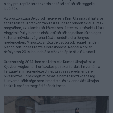
a dnyiprói repülőteret szerda estétől csütörtök reggelig
lezárták.
Az oroszországi Belgorod megye és a Krím Ukrajnával határos
területein csütörtökön tanítási szünetet rendeltek el. Kurszk
megyében, az államhatár közelében, áttértek a távoktatásra.
Vlagyimir Putyin orosz elnök csütörtök hajnalban különleges
katonai művelet végrehajtását rendelte el a Donyec-
medencében. A moszkvai tőzsde csütörtök reggel minden
piacon felfüggesztette a kereskedést. Reggel a dollár
árfolyama 2016 januárja óta először lépte át a 84 rubelt.
Oroszország 2014-ben csatolta el a Krímet Ukrajnától, a
Kijevben végbement erőszakos politikai fordulat nyomán, a
félszigeten megrendezett népszavazás eredményére
hivatkozva. Ennek legitimitását a nemzetközi közösség
túlnyomó többsége nem ismerte el és az annexiót Ukrajna
területi épsége megsértésének tartja.