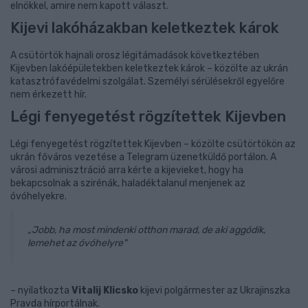
elnökkel, amire nem kapott választ.
Kijevi lakóházakban keletkeztek károk
A csütörtök hajnali orosz légitámadások következtében
Kijevben lakóépületekben keletkeztek károk – közölte az ukrán
katasztrófavédelmi szolgálat. Személyi sérülésekről egyelőre
nem érkezett hír.
Légi fenyegetést rögzítettek Kijevben
Légi fenyegetést rögzítettek Kijevben – közölte csütörtökön az
ukrán főváros vezetése a Telegram üzenetküldő portálon. A
városi adminisztráció arra kérte a kijevieket, hogy ha
bekapcsolnak a szirénák, haladéktalanul menjenek az
óvóhelyekre.
„Jobb, ha most mindenki otthon marad, de aki aggódik,
lemehet az óvóhelyre"
– nyilatkozta
Vitalij Klicsko
kijevi polgármester az Ukrajinszka
Pravda hírportálnak.