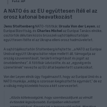
Fotó: AP
A NATO és az EU együttesen ítéli el az
orosz katonai beavatkozást
Jens Stoltenberg
NATO-főtitkár,
Ursula Von der Leyen
, az
Európai Bizottság, és
Charles Michel
az Európai Tanács elnöke,
csütörtök délutáni közös brüsszeli sajtótájékoztatóján
együttesen ítélte el az Ukrajna elleni orosz hadműveletet.
A sajtótájékoztatón Stoltenberg kifejtette: „a NATO az Európai
Unióval együtt Ukrajna bátor népe mellett áll, támogatja az
ország szuverenitását, területi integritását és jogát az
önvédelemhez". A főtitkár üdvözölte, és az „egység erős
üzenetének" nevezte az EU által bejelentett szankciókat.
Von der Leyen elnök úgy fogalmazott, hogy az Európai Unió és a
NATO munkája „eddig is szorosan kiegészítette egymást," de ez
a válság még közelebb hozza a két szervezetet.
„Közös kötelességünk, hogy szembeszálljunk az elmúlt
évtizedek legsúlyosabb, Európában elkövetett
agressziójával. Egységünk a legnagyobb erőnk. Moszkva