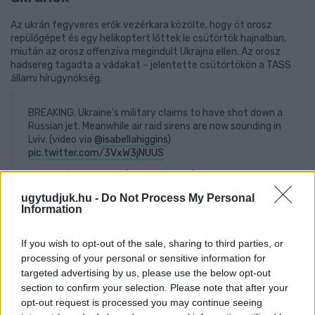
Az ukrán fegyveres erők vezérkara közölte, hogy öt orosz
repülőgépet és egy helikoptert lőttek le csütörtök hajnalban,
miután az orosz offenzíva megindult Ukrajna ellen. Az orosz
hadsereg tagadta a vádakat – jelentette csütörtökön a TASS
állami hírügynökség.
BREAKING: Ukraine's military claims to have shot down a
Russian jet. Meanwhile air raid sirens are now sounding in
Lviv. (video via
@isabellahiggins
)
pic.twitter.com/3VxW3jNUUS
— Conflict News (@Conflicts)
February 24,
2022
ugytudjuk.hu -
Do Not Process My Personal
Information
Szijjártó: Magyarország kiáll Ukrajna
If you wish to opt-out of the sale, sharing to third parties, or
processing of your personal or sensitive information for
mellett
targeted advertising by us, please use the below opt-out
section to confirm your selection. Please note that after your
„Magyarország kiáll Ukrajna területi integritása és
opt-out request is processed you may continue seeing
szuverenitása mellett"