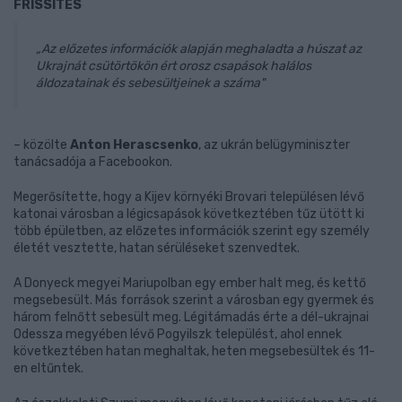
FRISSÍTÉS
„Az előzetes információk alapján meghaladta a húszat az
Ukrajnát csütörtökön ért orosz csapások halálos
áldozatainak és sebesültjeinek a száma"
– közölte
Anton Herascsenko
, az ukrán belügyminiszter
tanácsadója a Facebookon.
Megerősítette, hogy a Kijev környéki Brovari településen lévő
katonai városban a légicsapások következtében tűz ütött ki
több épületben, az előzetes információk szerint egy személy
életét vesztette, hatan sérüléseket szenvedtek.
A Donyeck megyei Mariupolban egy ember halt meg, és kettő
megsebesült. Más források szerint a városban egy gyermek és
három felnőtt sebesült meg. Légitámadás érte a dél-ukrajnai
Odessza megyében lévő Pogyilszk települést, ahol ennek
következtében hatan meghaltak, heten megsebesültek és 11-
en eltűntek.