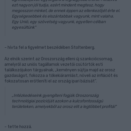
ezt nagyon jól tudja, ezért mindent megtesz, hogy
megosszon minket, de ennek éppen az ellenkezőjét érte el.
Egységesebbek és elszántabbak vagyunk, mint valaha.
Egy Unió, egy szövetség vagyunk, egyetlen célban
egyesültünk"
– hívta fel a figyelmet beszédében Stoltenberg.
Az elnök szerint az Oroszország elleni új szankciócsomag,
amelyről az uniós tagállamok vezetői csütörtök esti
találkozójukon tárgyalnak, „keményen sújtja majd az orosz
gazdaságot, fokozza a tőkekiáramlást, növeli az inflációt és
fokozatosan erőtleníti el az ország ipari bázisát".
„Intézkedéseink gyengíteni fogják Oroszország
technológiai pozícióját azokon a kulcsfontosságú
területeken, amelyekből az orosz elit a legtöbbet profitál"
– tette hozzá.