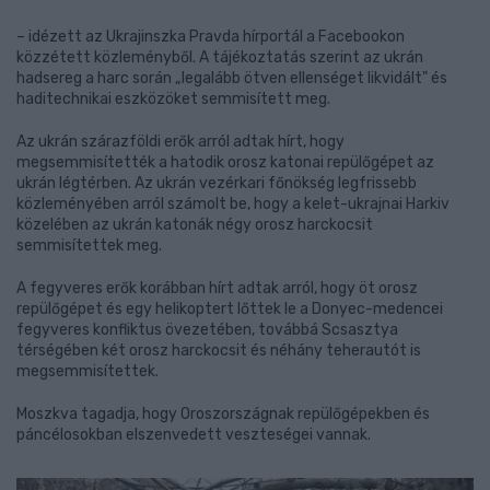
– idézett az Ukrajinszka Pravda hírportál a Facebookon
közzétett közleményből. A tájékoztatás szerint az ukrán
hadsereg a harc során „legalább ötven ellenséget likvidált" és
haditechnikai eszközöket semmisített meg.
Az ukrán szárazföldi erők arról adtak hírt, hogy
megsemmisítették a hatodik orosz katonai repülőgépet az
ukrán légtérben. Az ukrán vezérkari főnökség legfrissebb
közleményében arról számolt be, hogy a kelet-ukrajnai Harkiv
közelében az ukrán katonák négy orosz harckocsit
semmisítettek meg.
A fegyveres erők korábban hírt adtak arról, hogy öt orosz
repülőgépet és egy helikoptert lőttek le a Donyec-medencei
fegyveres konfliktus övezetében, továbbá Scsasztya
térségében két orosz harckocsit és néhány teherautót is
megsemmisítettek.
Moszkva tagadja, hogy Oroszországnak repülőgépekben és
páncélosokban elszenvedett veszteségei vannak.