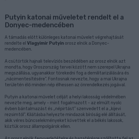
Putyin katonai műveletet rendelt el a
Donyec-medencében
A támadás előtt különleges katonai művelet végrehajtását
rendelte el
Vlagyimir Putyin
orosz elnök a Donyec-
medencében.
A csütörtök hajnali televíziós beszédében az orosz elnök azt
mondta, hogy Oroszország tervei között nem szerepel Ukrajna
megszállása, ugyanakkor törekedni fog a demilitarizálására és
„nácimentesítésére". Fontosnak nevezte, hogy a mai Ukrajna
területén élő minden nép élhessen az önrendelkezés jogával.
Putyin a katonai művelet célját a helyi lakosság védelmében
nevezte meg, amely - mint fogalmazott - az elmúlt nyolc
évben bántalmazást és „népirtást" szenvedett el a „kijevi
rezsimtől". Kilátásba helyezte mindazok bíróság elé állítását,
akik véres bűncselekményeket követtek el a békés lakosok,
köztük orosz állampolgárok ellen.
Az orosz elnök fegyverletételre és hazatérésre szólította fel az