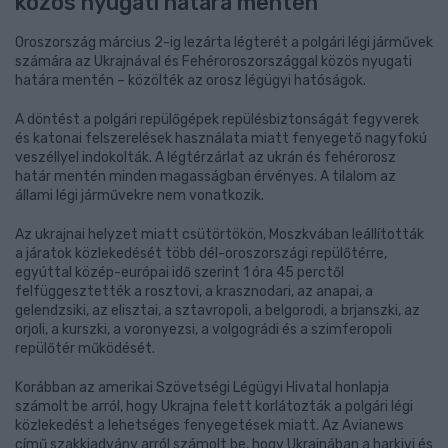
közös nyugati határa mentén
Oroszország március 2-ig lezárta légterét a polgári légi járművek
számára az Ukrajnával és Fehéroroszországgal közös nyugati
határa mentén – közölték az orosz légügyi hatóságok.
A döntést a polgári repülőgépek repülésbiztonságát fegyverek
és katonai felszerelések használata miatt fenyegető nagyfokú
veszéllyel indokolták. A légtérzárlat az ukrán és fehérorosz
határ mentén minden magasságban érvényes. A tilalom az
állami légi járművekre nem vonatkozik.
Az ukrajnai helyzet miatt csütörtökön, Moszkvában leállították
a járatok közlekedését több dél-oroszországi repülőtérre,
egyúttal közép-európai idő szerint 1 óra 45 perctől
felfüggesztették a rosztovi, a krasznodari, az anapai, a
gelendzsiki, az elisztai, a sztavropoli, a belgorodi, a brjanszki, az
orjoli, a kurszki, a voronyezsi, a volgográdi és a szimferopoli
repülőtér működését.
Korábban az amerikai Szövetségi Légügyi Hivatal honlapja
számolt be arról, hogy Ukrajna felett korlátozták a polgári légi
közlekedést a lehetséges fenyegetések miatt. Az Avianews
című szakkiadvány arról számolt be, hogy Ukrajnában a harkivi és