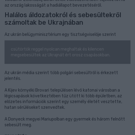
az ország lakosságát a hadiállapot bevezetéséről.
Halálos áldozatokról és sebesültekről
számoltak be Ukrajnában
Az ukrán belügyminisztérium egy tisztségviselője szerint
csütörtök reggel nyolcan meghaltak és kilencen
megsebesültek az Ukrajnát ért orosz csapásokban.
Az ukrán média szerint több polgári sebesültről is érkezett
jelentés.
A Kijev környéki Brovari településen lévő katonai városban a
légicsapások következtében tűz ütött ki több épületben, az
előzetes információk szerint egy személy életét vesztette,
hatan sérüléseket szenvedtek.
A Donyeck megyei Mariupolban egy gyermek és három felnőtt
sebesült meg.