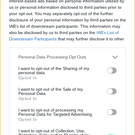
interest-based ads based on personal information utilized by
us or personal information disclosed to third parties prior to
your opt-out. You may separately opt-out of the further
– jelentette ki a külgazdasági és külügyminiszter csütörtök
disclosure of your personal information by third parties on the
reggel a
közösségi oldalán
.
IAB’s list of downstream participants. This information may
also be disclosed by us to third parties on the
IAB’s List of
Szijjártó Péter
élő bejelentkezésében azt mondta: a
Downstream Participants
that may further disclose it to other
szomszédságban a legrosszabb forgatókönyv következett be, a
third parties.
háború, amelynek még a legnagyobb és legerősebb országok
diplomáciai erőfeszítései sem tudták az elejét venni.
Please note that this website/app uses one or more Google
Personal Data Processing Opt Outs
services and may gather and store information including but
Kiemelte, hogy Magyarország minden olyan szövetségesi
not limited to your visit or usage behaviour. You may click to
I want to opt-out of the Sharing of my
egyeztetésnek részese és része lesz, amelyek a koordinált
personal data.
grant or deny consent to Google and its third-party tags to
válaszreakció megadásáról szóló döntésekre vonatkoznak.
Opted In
use your data for below specified purposes in below Google
consent section.
I want to opt-out of the Sale of my
„A kormány legfontosabb feladata a magyar emberek
Personal Data.
biztonságának garantálása"
Opted In
I want to opt-out of processing my
Personal Data for Targeted Advertising.
– hangsúlyozta a tárcavezető.
Opted In
Szijjártó Péter a videóban arról is beszámolt, egyeztetett
I want to opt-out of Collection, Use,
Retention, Sale, and/or Sharing of my