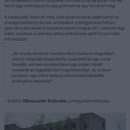
Az északkeleti Szumi megyében lévő konotopi járásban tűz alá
került egy személyautó, egy gyermek és egy nő sérült meg.
A tanácsadó felsorolt még több olyan katonai objektumot az
ország különböző részein, amelyeket a belügyminisztérium
operatív szerveinek értesülései szerint csapás ért, valamint egy
hidat, azonban a személyi áldozatokról nem adott közre több
információt.
„Az ország középső részében lévő Cserkaszi megyében,
Umany település központjába csapódott be egy orosz
lövedék, aminek következtében egy ember életét
vesztette és legalább öten megsebesültek. Az umanyi
járásban, egy ottani laktanya körzetéből elkezdték
evakuálni a lakosokat"
– közölte
Olkeszandr Szkicsko
, a megye kormányzója.