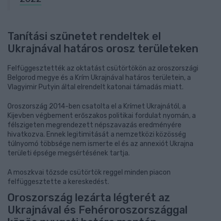
Tanítási szünetet rendeltek el
Ukrajnával határos orosz területeken
Felfüggesztették az oktatást csütörtökön az oroszországi
Belgorod megye és a Krím Ukrajnával határos területein, a
Vlagyimir Putyin által elrendelt katonai támadás miatt.
Oroszország 2014-ben csatolta el a Krímet Ukrajnától, a
Kijevben végbement erőszakos politikai fordulat nyomán, a
félszigeten megrendezett népszavazás eredményére
hivatkozva. Ennek legitimitását a nemzetközi közösség
túlnyomó többsége nem ismerte el és az annexiót Ukrajna
területi épsége megsértésének tartja.
A moszkvai tőzsde csütörtök reggel minden piacon
felfüggesztette a kereskedést.
Oroszország lezárta légterét az
Ukrajnával és Fehéroroszországgal