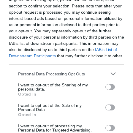
2025. december. 22. 16:29
section to confirm your selection. Please note that after your
Félelem és reszketés, most épp Fónagy Jánossal.
opt-out request is processed you may continue seeing
IZRAEL VISSZASZEREZTE AZ ELLENŐRZÉST A
interest-based ads based on personal information utilized by
GÁZAI ÖVEZET KÖRÜLI TELEPÜLÉSEKEN
us or personal information disclosed to third parties prior to
your opt-out. You may separately opt-out of the further
2023. október. 09. 13:24
Az izraeli hadsereg megostromolja a Gázai övezetet –
disclosure of your personal information by third parties on the
jelentette be a védelmi miniszter.
IAB’s list of downstream participants. This information may
also be disclosed by us to third parties on the
IAB’s List of
ELMARAD A KECSKEMÉTI REPÜLŐNAP
Downstream Participants
that may further disclose it to other
2023. június. 02. 13:17
third parties.
Érdekes, hogy pont egy háborúban nincs haditechnikai
bemutató egy NATO tagországban.
Please note that this website/app uses one or more Google
Personal Data Processing Opt Outs
services and may gather and store information including but
VIDEÓ BIZONYÍTJA, HOGY A PÉRI REPTÉRRŐL
not limited to your visit or usage behaviour. You may click to
I want to opt-out of the Sharing of my
SZÁLLTAK FEL AZ UKRÁNOKNAK ÁTADOTT
personal data.
KATONAI HELIKOPTEREK
grant or deny consent to Google and its third-party tags to
Opted In
use your data for below specified purposes in below Google
2023. Április. 27. 09:55
consent section.
I want to opt-out of the Sale of my
Februárban álltak meg a Franciaországból Ukrajnába tartó
Personal Data.
helikopterek Győr mellett.
Opted In
ELHAGYJA BUDAPESTET AZ OROSZ
„KÉMBANK”
I want to opt-out of processing my
Personal Data for Targeted Advertising.