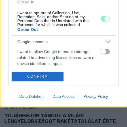
Opted In
2023. Április. 19. 15:04
Bye, bye Szása!
I want to opt-out of Collection, Use,
MEGHALT AZ UKRÁN BELÜGYMINISZTER,
Retention, Sale, and/or Sharing of my
Personal Data that Is Unrelated with the
MIUTÁN HELIKOPTERE EGY ÓVODÁRA ZUHANT
Purposes for which it was collected.
Opted Out
2023. január. 18. 10:09
Tizenhatan haltak meg a balesetben, köztük legalább két
gyerek.
Google consents
TIZENNÉGYEZREN ÉRKEZTEK UKRAJNÁBÓL
I want to allow Google to enable storage
SZERDÁN
related to advertising like cookies on web or
2023. január. 05. 08:18
device identifiers in apps.
A tartós hideg miatt egyre többen jönnek, de alig páran
maradnak.
I want to allow my user data to be sent to
CONFIRM
Google for online advertising purposes.
A LENGYELEK KÖZZÉTETTEK EGY KÉPET A
RAKÉTABECSAPÓDÁS HELYSZÍNÉRŐL
I want to allow Google to send me
Data Deletion
Data Access
Privacy Policy
2022. november. 16. 12:56
personalized advertising.
Orosz rakétadarabok és ukrán elfogórakéta csapódott be
Lengyelországban.
I want to allow Google to enable storage
TOJÁSHÉJON TÁNCOL A VILÁG:
related to analytics like cookies on web or
LENGYELORSZÁGOT RAKÉTATALÁLAT ÉRTE
device identifiers in apps.