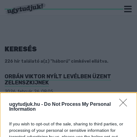
KERESÉS
226 hír találató a(z) "háború" cimkével ellátva.
ORBÁN VIKTOR NYÍLT LEVÉLBEN ÜZENT
ZELENSZKIJNEK
2026. február. 26. 08:05
Az orosz-ukrán háború, az energiabiztonság és a Barátság
kőolajvezeték lezárása áll a miniszterelnök bírálatának
ugytudjuk.hu -
Do Not Process My Personal
középpontjában.
Information
A KORMÁNY FÉLELEM-VONATÁN NINCSEN FÉK -
MÁR AZ ÜGYFÉLKAPUN IS RIOGATJÁK A
If you wish to opt-out of the sale, sharing to third parties, or
NYUGDÍJASOKAT
processing of your personal or sensitive information for
targeted advertising by us, please use the below opt-out