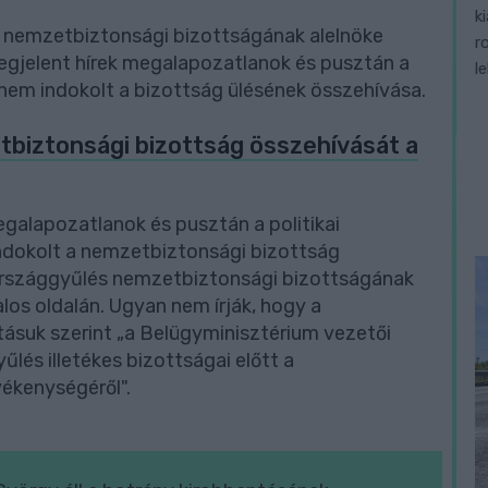
k
s nemzetbiztonsági bizottságának alelnöke
r
egjelent hírek megalapozatlanok és pusztán a
l
t nem indokolt a bizottság ülésének összehívása.
tbiztonsági bizottság összehívását a
egalapozatlanok és pusztán a politikai
indokolt a nemzetbiztonsági bizottság
 Országgyűlés nemzetbiztonsági bizottságának
los oldalán. Ugyan nem írják, hogy a
lításuk szerint „a Belügyminisztérium vezetői
és illetékes bizottságai előtt a
ékenységéről".