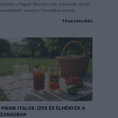
olyósítja a Magyar Államkincstár, a második részlet
ovemberben, utalvány formájában érkezik.
1 hozzászólás
PIKNIK ITALOK: ÍZEK ÉS ÉLMÉNYEK A
SZABADBAN