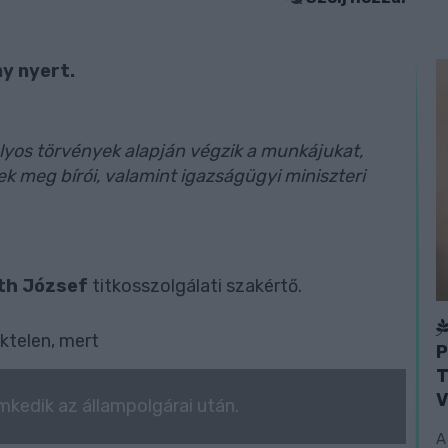
y nyert.
lyos törvények alapján végzik a munkájukat,
 meg bírói, valamint igazságügyi miniszteri
th József
titkosszolgálati szakértő.
ktelen, mert
P
T
V
kedik az állampolgárai után.
A