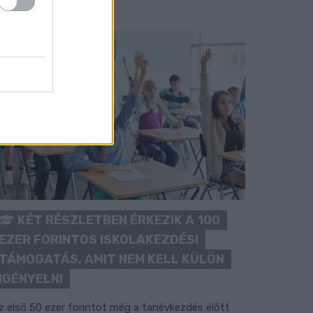
KÉT RÉSZLETBEN ÉRKEZIK A 100
EZER FORINTOS ISKOLAKEZDÉSI
TÁMOGATÁS, AMIT NEM KELL KÜLÖN
IGÉNYELNI
z első 50 ezer forintot még a tanévkezdés előtt