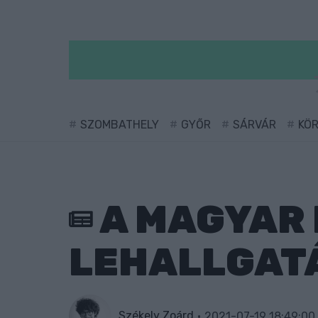
SZOMBATHELY
GYŐR
SÁRVÁR
KÖ
A MAGYAR 
LEHALLGATÁ
Székely Zoárd
2021-07-19 18:49:00