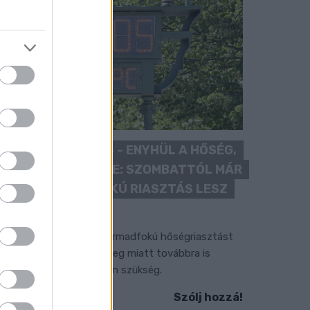
KÁNIKULA 2026 - ENYHÜL A HŐSÉG,
DE MÉG NINCS VÉGE: SZOMBATTÓL MÁR
“CSAK” MÁSODFOKÚ RIASZTÁS LESZ
ÉRVÉNYBEN
 július vége óta tartó harmadfokú hőségriasztást
érséklik, de a tartós meleg miatt továbbra is
okozott óvatosságra van szükség.
Szólj hozzá!