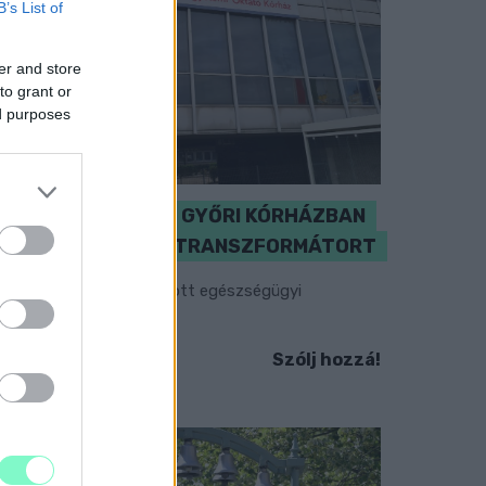
B’s List of
er and store
to grant or
ed purposes
KICSERÉLTÉK A GYŐRI KÓRHÁZBAN
MEGHIBÁSODOTT TRANSZFORMÁTORT
egkezdték az elhalasztott egészségügyi
llátásokat.
Szólj hozzá!