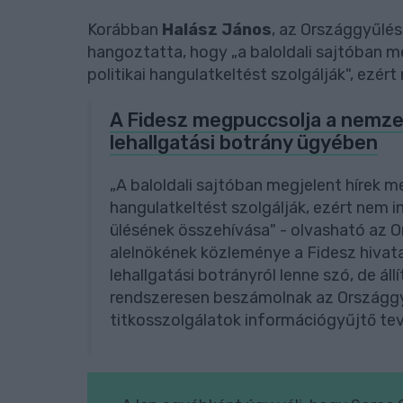
Korábban
Halász János
, az Országgyűlé
hangoztatta, hogy „a baloldali sajtóban m
politikai hangulatkeltést szolgálják", ezér
A Fidesz megpuccsolja a nemze
lehallgatási botrány ügyében
„A baloldali sajtóban megjelent hírek m
hangulatkeltést szolgálják, ezért nem 
ülésének összehívása" - olvasható az
alelnökének közleménye a Fidesz hivata
lehallgatási botrányról lenne szó, de ál
rendszeresen beszámolnak az Országgyűl
titkosszolgálatok információgyűjtő tev