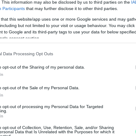
. This information may also be disclosed by us to third parties on the
IA
Fotó: Orbán Viktor Facebook
Participants
that may further disclose it to other third parties.
 that this website/app uses one or more Google services and may gath
visszaélés
Soros György
Magyar Nemzet
including but not limited to your visit or usage behaviour. You may click 
 to Google and its third-party tags to use your data for below specifi
ogle consent section.
l Data Processing Opt Outs
o opt-out of the Sharing of my personal data.
In
M
o opt-out of the Sale of my Personal Data.
e
In
to opt-out of processing my Personal Data for Targeted
ing.
In
o opt-out of Collection, Use, Retention, Sale, and/or Sharing
ersonal Data that Is Unrelated with the Purposes for which it
lected.