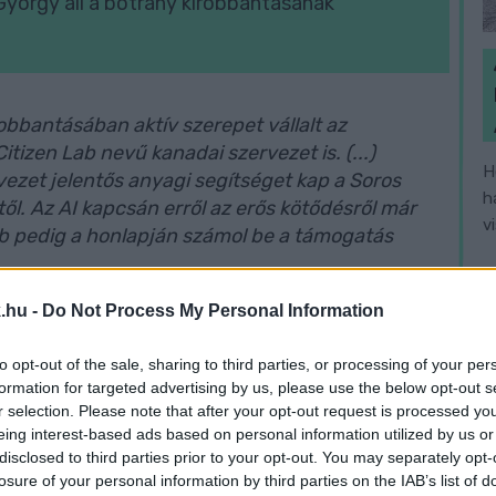
György áll a botrány kirobbantásának
bbantásában aktív szerepet vállalt az
itizen Lab nevű kanadai szervezet is. (...)
H
ezet jelentős anyagi segítséget kap a Soros
h
l. Az AI kapcsán erről az erős kötődésről már
v
 Lab pedig a honlapján számol be a támogatás
.hu -
Do Not Process My Personal Information
etkeztetést, hogy „lényegében két Soros-
to opt-out of the sale, sharing to third parties, or processing of your per
munkáját".
formation for targeted advertising by us, please use the below opt-out s
r selection. Please note that after your opt-out request is processed y
eing interest-based ads based on personal information utilized by us or
disclosed to third parties prior to your opt-out. You may separately opt-
losure of your personal information by third parties on the IAB’s list of