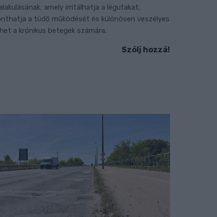
ialakulásának, amely irritálhatja a légutakat,
onthatja a tüdő működését és különösen veszélyes
ehet a krónikus betegek számára.
Szólj hozzá!