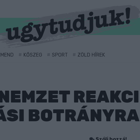
RMEND
KŐSZEG
SPORT
ZÖLD HÍREK
NEMZET REAKCI
SI BOTRÁNYRA:
Szólj hozzá!