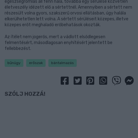
egészségromlás áll fenn nála, továbbá egy sérülése közvetlen
életveszély idézett elő a sértettnél. Amennyiben a sértett nem
részesült volna gyors, szakszerű orvosi ellátásban, úgy halála
elkerülhetetlen lett volna. A sértett sérüléseit közepes, illetve
közepes erőt meghaladó erőbehatások okozták.
Az ítélet nem jogerős, mert a vádlott elsődlegesen
felmentésért, másodlagosan enyhítésért jelentett be
fellebbezést.
bűnügy
erőszak
bántalmazás
SZÓLJ HOZZÁ!