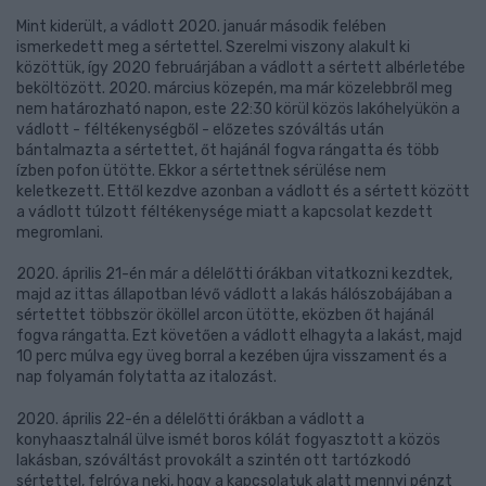
Mint kiderült, a vádlott 2020. január második felében
ismerkedett meg a sértettel. Szerelmi viszony alakult ki
közöttük, így 2020 februárjában a vádlott a sértett albérletébe
beköltözött. 2020. március közepén, ma már közelebbről meg
nem határozható napon, este 22:30 körül közös lakóhelyükön a
vádlott - féltékenységből - előzetes szóváltás után
bántalmazta a sértettet, őt hajánál fogva rángatta és több
ízben pofon ütötte. Ekkor a sértettnek sérülése nem
keletkezett. Ettől kezdve azonban a vádlott és a sértett között
a vádlott túlzott féltékenysége miatt a kapcsolat kezdett
megromlani.
2020. április 21-én már a délelőtti órákban vitatkozni kezdtek,
majd az ittas állapotban lévő vádlott a lakás hálószobájában a
sértettet többször ököllel arcon ütötte, eközben őt hajánál
fogva rángatta. Ezt követően a vádlott elhagyta a lakást, majd
10 perc múlva egy üveg borral a kezében újra visszament és a
nap folyamán folytatta az italozást.
2020. április 22-én a délelőtti órákban a vádlott a
konyhaasztalnál ülve ismét boros kólát fogyasztott a közös
lakásban, szóváltást provokált a szintén ott tartózkodó
sértettel, felróva neki, hogy a kapcsolatuk alatt mennyi pénzt