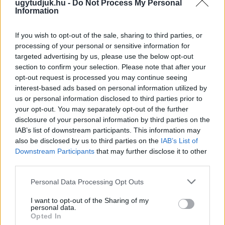
ugytudjuk.hu -
Do Not Process My Personal
Information
If you wish to opt-out of the sale, sharing to third parties, or
processing of your personal or sensitive information for
targeted advertising by us, please use the below opt-out
section to confirm your selection. Please note that after your
opt-out request is processed you may continue seeing
interest-based ads based on personal information utilized by
us or personal information disclosed to third parties prior to
your opt-out. You may separately opt-out of the further
disclosure of your personal information by third parties on the
IAB’s list of downstream participants. This information may
also be disclosed by us to third parties on the
IAB’s List of
NŐVERŐ SZOMBATHELYI FÉRFI ELLEN EMELT
Downstream Participants
that may further disclose it to other
VÁDAT AZ ÜGYÉSZSÉG
third parties.
A férfi a nyílt utcán kezdte verni áldozatát.
Please note that this website/app uses one or more Google
Personal Data Processing Opt Outs
services and may gather and store information including but
Szólj hozzá!
not limited to your visit or usage behaviour. You may click to
I want to opt-out of the Sharing of my
personal data.
grant or deny consent to Google and its third-party tags to
Opted In
use your data for below specified purposes in below Google