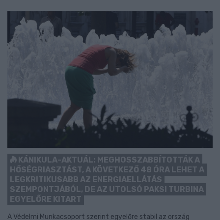
KÁNIKULA-AKTUÁL: MEGHOSSZABBÍTOTTÁK A
HŐSÉGRIASZTÁST, A KÖVETKEZŐ 48 ÓRA LEHET A
LEGKRITIKUSABB AZ ENERGIAELLÁTÁS
SZEMPONTJÁBÓL, DE AZ UTOLSÓ PAKSI TURBINA
EGYELŐRE KITART
A Védelmi Munkacsoport szerint egyelőre stabil az ország