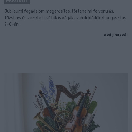
ESKÜVŐT
Jubileumi fogadalom megerősítés, történelmi felvonulás,
tűzshow és vezetett séták is várják az érdeklődőket augusztus
7–8-án.
Szólj hozzá!