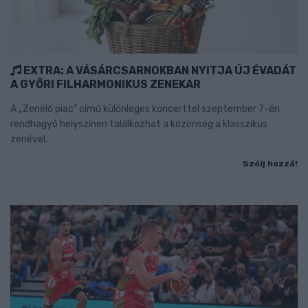
EXTRA: A VÁSÁRCSARNOKBAN NYITJA ÚJ ÉVADÁT
A GYŐRI FILHARMONIKUS ZENEKAR
A „Zenélő piac” című különleges koncerttel szeptember 7-én
rendhagyó helyszínen találkozhat a közönség a klasszikus
zenével.
Szólj hozzá!