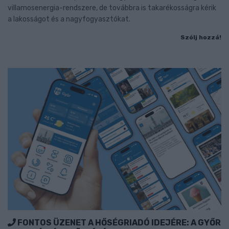
villamosenergia-rendszere, de továbbra is takarékosságra kérik
a lakosságot és a nagyfogyasztókat.
Szólj hozzá!
FONTOS ÜZENET A HŐSÉGRIADÓ IDEJÉRE: A GYŐR