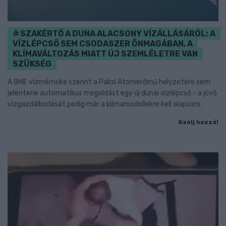
SZAKÉRTŐ A DUNA ALACSONY VÍZÁLLÁSÁRÓL: A
VÍZLÉPCSŐ SEM CSODASZER ÖNMAGÁBAN, A
KLÍMAVÁLTOZÁS MIATT ÚJ SZEMLÉLETRE VAN
SZÜKSÉG
A BME vízmérnöke szerint a Paksi Atomerőmű helyzetére sem
jelentene automatikus megoldást egy új dunai vízlépcső - a jövő
vízgazdálkodását pedig már a klímamodellekre kell alapozni.
Szólj hozzá!