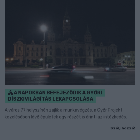
A NAPOKBAN BEFEJEZŐDIK A GYŐRI
DÍSZKIVILÁGÍTÁS LEKAPCSOLÁSA
A város 77 helyszínén zajlik a munkavégzés, a Győr Projekt
kezelésében lévő épületek egy részét is érinti az intézkedés.
Szólj hozzá!