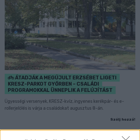
ÁTADJÁK A MEGÚJULT ERZSÉBET LIGETI
KRESZ-PARKOT GYŐRBEN – CSALÁDI
PROGRAMOKKAL ÜNNEPLIK A FELÚJÍTÁST
Ügyességi versenyek, KRESZ-kvíz, ingyenes kerékpár- és e-
rollerjelölés is várja a családokat augusztus 8-án.
Szólj hozzá!