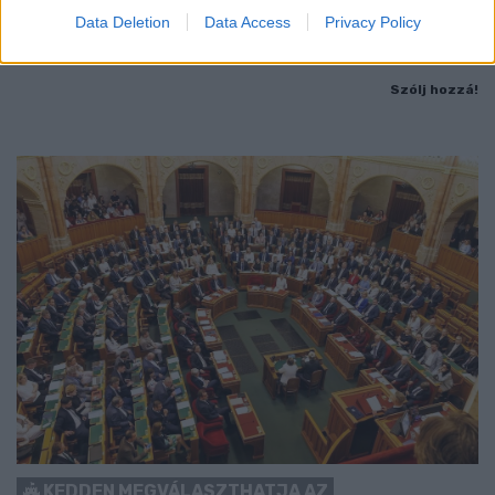
Data Deletion
Data Access
Privacy Policy
Nem vicc! A Fidesz maradéka tényleg egy ingyenes e-mail
szolgáltatást használt, hogy megvédje a Fidesz maradékát.
Szólj hozzá!
KEDDEN MEGVÁLASZTHATJA AZ