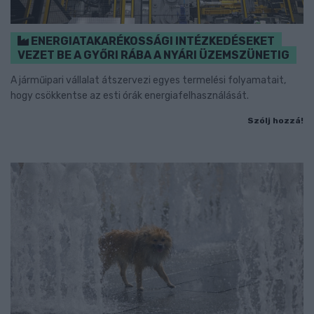
ENERGIATAKARÉKOSSÁGI INTÉZKEDÉSEKET
VEZET BE A GYŐRI RÁBA A NYÁRI ÜZEMSZÜNETIG
A járműipari vállalat átszervezi egyes termelési folyamatait,
hogy csökkentse az esti órák energiafelhasználását.
Szólj hozzá!