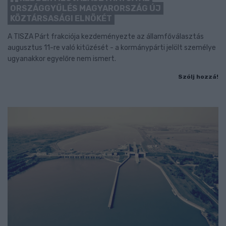
ORSZÁGGYŰLÉS MAGYARORSZÁG ÚJ
KÖZTÁRSASÁGI ELNÖKÉT
A TISZA Párt frakciója kezdeményezte az államfőválasztás
augusztus 11-re való kitűzését - a kormánypárti jelölt személye
ugyanakkor egyelőre nem ismert.
Szólj hozzá!