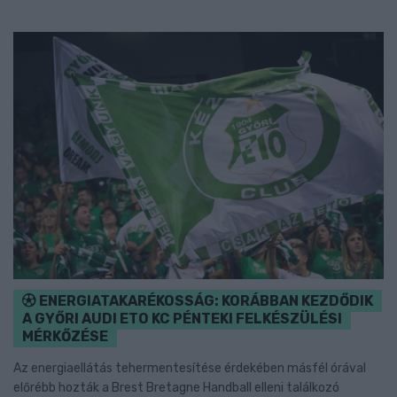
ENERGIATAKARÉKOSSÁG: KORÁBBAN KEZDŐDIK
A GYŐRI AUDI ETO KC PÉNTEKI FELKÉSZÜLÉSI
MÉRKŐZÉSE
Az energiaellátás tehermentesítése érdekében másfél órával
előrébb hozták a Brest Bretagne Handball elleni találkozó