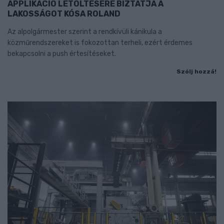
APPLIKÁCIÓ LETÖLTÉSÉRE BIZTATJA A
LAKOSSÁGOT KÓSA ROLAND
Az alpolgármester szerint a rendkívüli kánikula a
közműrendszereket is fokozottan terheli, ezért érdemes
bekapcsolni a push értesítéseket.
Szólj hozzá!