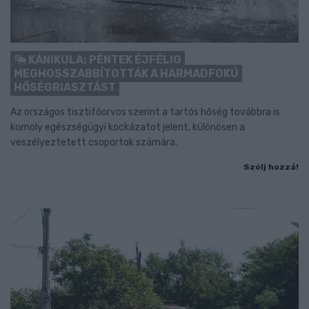
KÁNIKULA: PÉNTEK ÉJFÉLIG
MEGHOSSZABBÍTOTTÁK A HARMADFOKÚ
HŐSÉGRIASZTÁST
Az országos tisztifőorvos szerint a tartós hőség továbbra is
komoly egészségügyi kockázatot jelent, különösen a
veszélyeztetett csoportok számára.
Szólj hozzá!