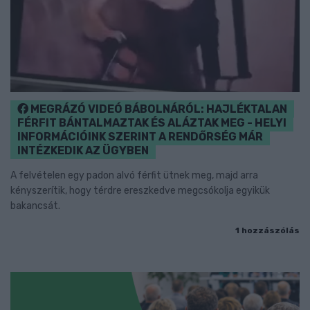
MEGRÁZÓ VIDEÓ BÁBOLNÁRÓL: HAJLÉKTALAN
FÉRFIT BÁNTALMAZTAK ÉS ALÁZTAK MEG - HELYI
INFORMÁCIÓINK SZERINT A RENDŐRSÉG MÁR
INTÉZKEDIK AZ ÜGYBEN
A felvételen egy padon alvó férfit ütnek meg, majd arra
kényszerítik, hogy térdre ereszkedve megcsókolja egyikük
bakancsát.
1 hozzászólás