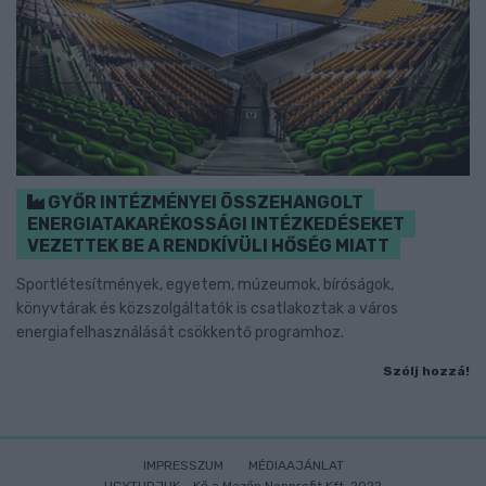
GYŐR INTÉZMÉNYEI ÖSSZEHANGOLT
ENERGIATAKARÉKOSSÁGI INTÉZKEDÉSEKET
VEZETTEK BE A RENDKÍVÜLI HŐSÉG MIATT
Sportlétesítmények, egyetem, múzeumok, bíróságok,
könyvtárak és közszolgáltatók is csatlakoztak a város
energiafelhasználását csökkentő programhoz.
Szólj hozzá!
IMPRESSZUM
MÉDIAAJÁNLAT
UGYTUDJUK - Kő a Mezőn Nonprofit Kft. 2022