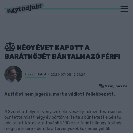
NÉGY ÉVET KAPOTT A
BARÁTNŐJÉT BÁNTALMAZÓ FÉRFI
Bazsó Bálint
2021-07-08 12:21:24
Szólj hozzá!
Az ítélet nem jogerős, mert a vádlott fellebbezett.
A Szombathelyi Törvényszék életveszélyt okozó testi sértés
bűntette miatt négy év börtönre ítélte a büntetett előéletű
vádlottat. Kötelezte továbbá 108 ezer forint bűnügyi költség
megfizetésére - derül ki a Törvényszék közleményéből.