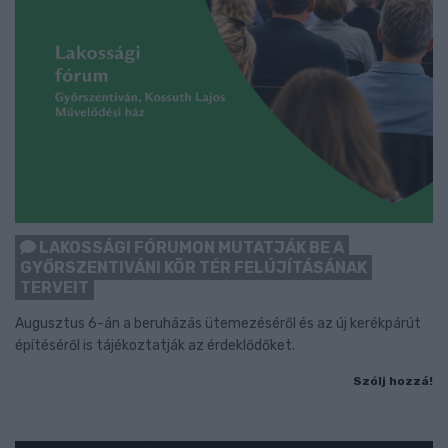
LAKOSSÁGI FÓRUMON MUTATJÁK BE A
GYŐRSZENTIVÁNI KÖR TÉR FELÚJÍTÁSÁNAK
TERVEIT
Augusztus 6-án a beruházás ütemezéséről és az új kerékpárút
építéséről is tájékoztatják az érdeklődőket.
Szólj hozzá!