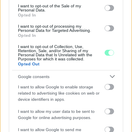
consent section.
I want to opt-out of the Sale of my
Personal Data.
Opted In
I want to opt-out of processing my
Personal Data for Targeted Advertising.
Opted In
I want to opt-out of Collection, Use,
Retention, Sale, and/or Sharing of my
Personal Data that Is Unrelated with the
Purposes for which it was collected.
Opted Out
Google consents
I want to allow Google to enable storage
A RÓMAIAKTÓL AZ AGYAGKATONÁKIG –
related to advertising like cookies on web or
TÁRLATVEZETÉSEK, WORKSHOP ÉS
device identifiers in apps.
KÖZÖNSÉGTALÁLKOZÓ VÁRJA A LÁTOGATÓKAT A
GYŐRI RÓMER MÚZEUMBAN
I want to allow my user data to be sent to
Google for online advertising purposes.
Ingyenes programokkal és különleges kiállításokkal készülnek a
hét második felére, a hőségriadó idején ráadásul a Várkazamata
I want to allow Google to send me
– Kőtár is díjmentesen látogatható.