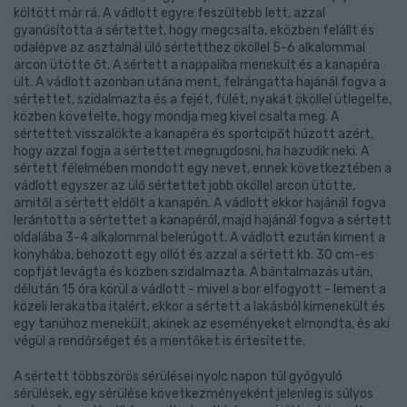
költött már rá. A vádlott egyre feszültebb lett, azzal
gyanúsította a sértettet, hogy megcsalta, eközben felállt és
odalépve az asztalnál ülő sértetthez ököllel 5-6 alkalommal
arcon ütötte őt. A sértett a nappaliba menekült és a kanapéra
ült. A vádlott azonban utána ment, felrángatta hajánál fogva a
sértettet, szidalmazta és a fejét, fülét, nyakát ököllel ütlegelte,
közben követelte, hogy mondja meg kivel csalta meg. A
sértettet visszalökte a kanapéra és sportcipőt húzott azért,
hogy azzal fogja a sértettet megrugdosni, ha hazudik neki. A
sértett félelmében mondott egy nevet, ennek következtében a
vádlott egyszer az ülő sértettet jobb ököllel arcon ütötte,
amitől a sértett eldőlt a kanapén. A vádlott ekkor hajánál fogva
lerántotta a sértettet a kanapéról, majd hajánál fogva a sértett
oldalába 3-4 alkalommal belerúgott. A vádlott ezután kiment a
konyhába, behozott egy ollót és azzal a sértett kb. 30 cm-es
copfját levágta és közben szidalmazta. A bántalmazás után,
délután 15 óra körül a vádlott - mivel a bor elfogyott - lement a
közeli lerakatba italért, ekkor a sértett a lakásból kimenekült és
egy tanúhoz menekült, akinek az eseményeket elmondta, és aki
végül a rendőrséget és a mentőket is értesítette.
A sértett többszörös sérülései nyolc napon túl gyógyuló
sérülések, egy sérülése következményeként jelenleg is súlyos