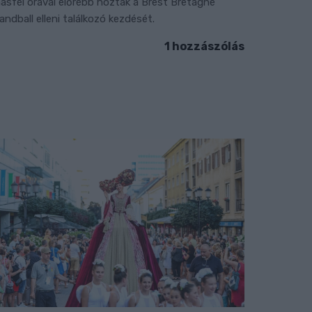
ásfél órával előrébb hozták a Brest Bretagne
andball elleni találkozó kezdését.
1 hozzászólás