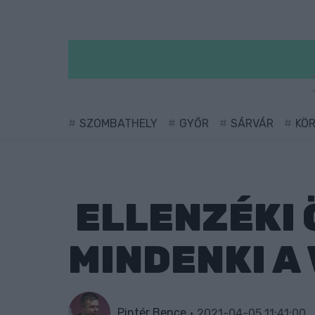
SZOMBATHELY
GYŐR
SÁRVÁR
KÖ
ELLENZÉKI 
MINDENKI A
Pintér Bence
2021-04-05 11:41:00