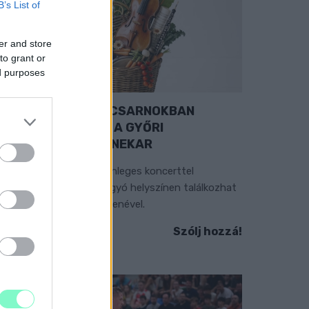
B’s List of
er and store
to grant or
ed purposes
EXTRA: A VÁSÁRCSARNOKBAN
YITJA ÚJ ÉVADÁT A GYŐRI
ILHARMONIKUS ZENEKAR
 „Zenélő piac” című különleges koncerttel
zeptember 7-én rendhagyó helyszínen találkozhat
 közönség a klasszikus zenével.
Szólj hozzá!