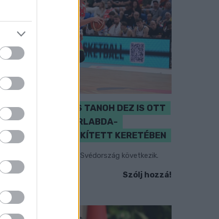
PERL, VÁRADI ÉS TANOH DEZ IS OTT
VAN A FÉRFI KOSÁRLABDA-
VÁLOGATOTT SZŰKÍTETT KERETÉBEN
sztország, Szlovénia és Svédország következik.
Szólj hozzá!