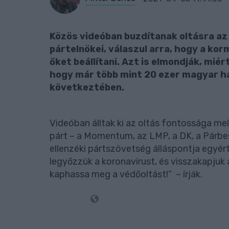
Közös videóban buzdítanak oltásra az
pártelnökei, válaszul arra, hogy a ko
őket beállítani. Azt is elmondják, mi
hogy már több mint 20 ezer magyar ha
következtében.
Videóban álltak ki az oltás fontossága me
párt – a Momentum, az LMP, a DK, a Párbe
ellenzéki pártszövetség álláspontja egyér
legyőzzük a koronavírust, és visszakapjuk 
kaphassa meg a védőoltást!” – írják.