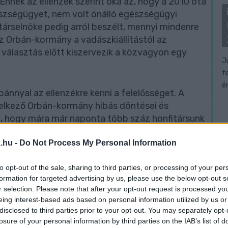
Ennek az ellenzék szerint oka az, hogy a 2010 óta
szségügyet, nem volt önálló egészségügyi
árselnöke pedig arról beszélt, mennyi mindenre
az Orbán-kormány a vadászkiállítástól az
választás előtt kiszervezik a közvagyon egy
J
f
é
nnyal az ellenzékre kenni a felelősséget. A
delkező Orbán-kormány hibás döntései és
a, hogy mára már naponta több száz honfitársunk
ronavírus következtében elhunytak összlétszáma
.hu -
Do Not Process My Personal Information
to opt-out of the sale, sharing to third parties, or processing of your per
tás adta lehetőséggel. Mi is beoltatjuk
formation for targeted advertising by us, please use the below opt-out s
r selection. Please note that after your opt-out request is processed y
eing interest-based ads based on personal information utilized by us or
disclosed to third parties prior to your opt-out. You may separately opt-
losure of your personal information by third parties on the IAB’s list of