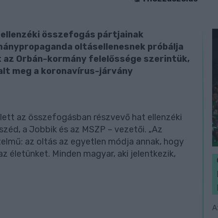
 ellenzéki összefogás pártjainak
rmánypropaganda oltásellenesnek próbálja
ért az Orbán-kormány felelőssége szerintük,
lt meg a koronavírus-járvány
llett az összefogásban részvevő hat ellenzéki
széd, a Jobbik és az MSZP – vezetői. „Az
telmű: az oltás az egyetlen módja annak, hogy
az életünket. Minden magyar, aki jelentkezik,
A