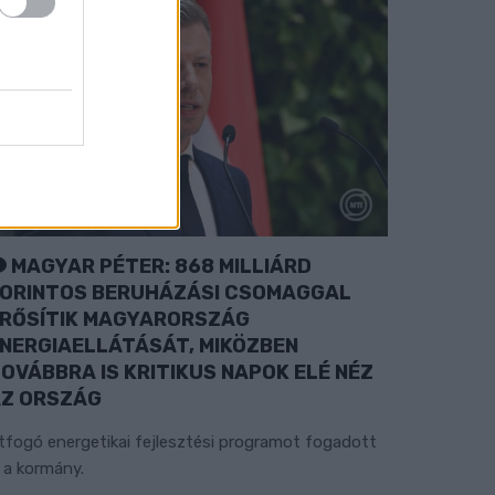
MAGYAR PÉTER: 868 MILLIÁRD
ORINTOS BERUHÁZÁSI CSOMAGGAL
RŐSÍTIK MAGYARORSZÁG
NERGIAELLÁTÁSÁT, MIKÖZBEN
OVÁBBRA IS KRITIKUS NAPOK ELÉ NÉZ
Z ORSZÁG
tfogó energetikai fejlesztési programot fogadott
l a kormány.