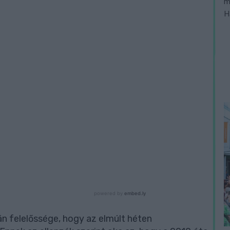
m
H
bán felelőssége, hogy az elmúlt héten