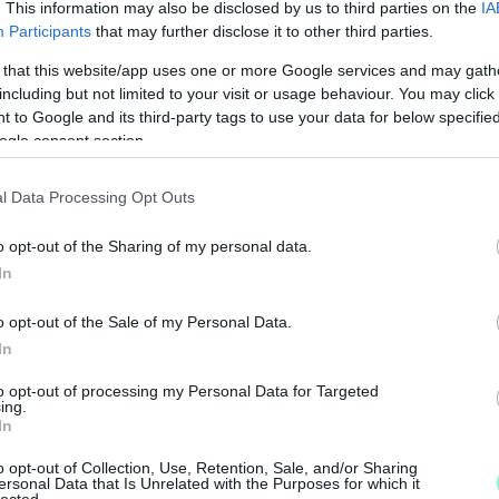
rvány
koronavírus
DK
MSZP
LMP
Párbeszéd
. This information may also be disclosed by us to third parties on the
IA
Participants
that may further disclose it to other third parties.
 that this website/app uses one or more Google services and may gath
including but not limited to your visit or usage behaviour. You may click 
 to Google and its third-party tags to use your data for below specifi
ogle consent section.
l Data Processing Opt Outs
N
F
o opt-out of the Sharing of my personal data.
In
A
s
o opt-out of the Sale of my Personal Data.
a
In
to opt-out of processing my Personal Data for Targeted
ing.
In
o opt-out of Collection, Use, Retention, Sale, and/or Sharing
ersonal Data that Is Unrelated with the Purposes for which it
lected.