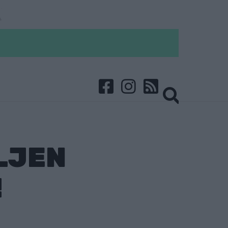
LJEN
!