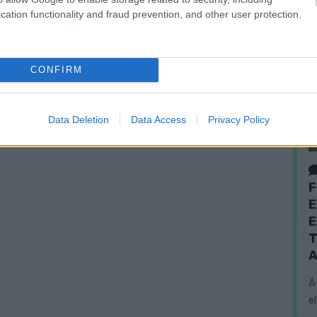
cation functionality and fraud prevention, and other user protection.
CONFIRM
Data Deletion
Data Access
Privacy Policy
F
E
E
T
A
Á
e