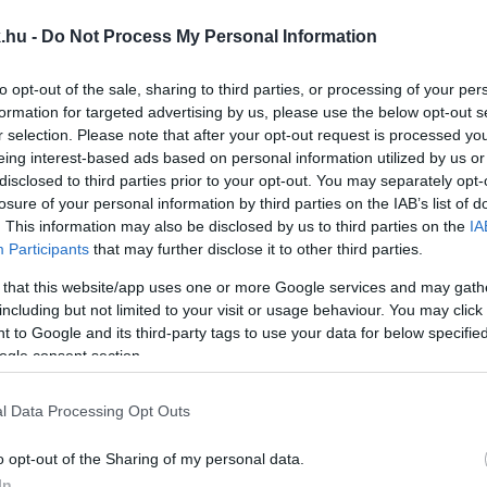
MOKRATIKUS KOALÍCIÓ ELNÖKÉNEK
.hu -
Do Not Process My Personal Information
to opt-out of the sale, sharing to third parties, or processing of your per
munkáját, és továbbra is képviselni kívánja az európai,
formation for targeted advertising by us, please use the below opt-out s
r selection. Please note that after your opt-out request is processed y
eing interest-based ads based on personal information utilized by us or
disclosed to third parties prior to your opt-out. You may separately opt-
 A SZŐLŐ UTCÁBÓL ELVITT EMBEREK HÓNAPOKON
losure of your personal information by third parties on the IAB’s list of
. This information may also be disclosed by us to third parties on the
IA
Participants
that may further disclose it to other third parties.
 that this website/app uses one or more Google services and may gath
otrányról és Czeglédyről is beszélt a DK elnöke az Ugyt
including but not limited to your visit or usage behaviour. You may click 
 to Google and its third-party tags to use your data for below specifi
ogle consent section.
 ELTÖRÖLNÉ A GYÓNÁSI TITKOT PEDOFIL ÜGYEK E
l Data Processing Opt Outs
 mint a vallási titoktartás. A javaslat kötelezné az 
o opt-out of the Sharing of my personal data.
k esetén.
In