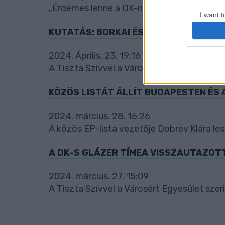
„Érdemes lenne a DK-nak olyan érveket talá
I want t
web or d
KUTATÁS: BORKAI ÉS GLÁZER ESÉLYTE
I want t
2024. Április. 23. 19:16
or app.
A Tiszta Szívvel a Városért Egyesület vez
I want t
KÖZÖS LISTÁT ÁLLÍT BUDAPESTEN ÉS 
I want t
authenti
2024. március. 28. 16:26
A közös EP-lista vezetője Dobrev Klára lesz
A DK-S GLÁZER TÍMEA VISSZAUTAZOT
2024. március. 27. 15:09
A Tiszta Szívvel a Városért Egyesület szeri