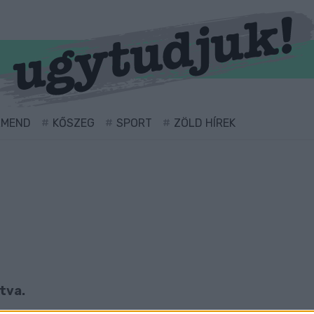
RMEND
KŐSZEG
SPORT
ZÖLD HÍREK
átva.