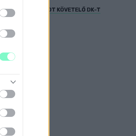
ZSGÁLÓBIZOTTSÁGOT KÖVETELŐ DK-T
sit erősödött.