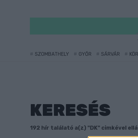
SZOMBATHELY
GYŐR
SÁRVÁR
KÖ
KERESÉS
192 hír találató a(z) "DK" cimkével ell