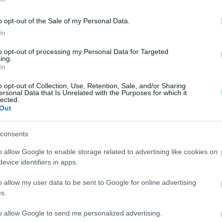
CAI PEDOFIL-BOTRÁNY KAPCSÁN PARLAMENTI VI
o opt-out of the Sale of my Personal Data.
In
zonyítékai, azokkal a hatóságokhoz kellene fordulnia.
to opt-out of processing my Personal Data for Targeted
ing.
In
T A TISZA A FIDESZ ELŐTT
o opt-out of Collection, Use, Retention, Sale, and/or Sharing
ersonal Data that Is Unrelated with the Purposes for which it
lected.
Out
vezet a kormánypárt, annak ellenére, hogy nyáron kic
ÁSI CSALÁSÉRT
consents
o allow Google to enable storage related to advertising like cookies on
evice identifiers in apps.
o allow my user data to be sent to Google for online advertising
s.
 VITÉZYT, AMELYEK KARÁCSONYRA IS IGAZAK
to allow Google to send me personalized advertising.