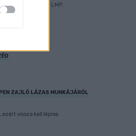
 Gergelyre” – írta az LMP.
ény-kutatás szerint.
ZÉD
ÉPPEN ZAJLÓ LÁZAS MUNKÁJÁRÓL
ezért vissza kell lépnie.