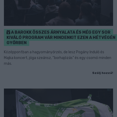
A BAROKK ÖSSZES ÁRNYALATA ÉS MÉG EGY SOR
KIVÁLÓ PROGRAM VÁR MINDENKIT EZEN A HÉTVÉGÉN
GYŐRBEN
Középpontban a hagyományőrzés, de lesz Pogány Induló és
Majka koncert, jóga szeánsz, “borhajózás” és egy csomó minden
más.
Szólj hozzá!