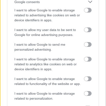
Google consents
I want to allow Google to enable storage
related to advertising like cookies on web or
device identifiers in apps.
I want to allow my user data to be sent to
Google for online advertising purposes.
I want to allow Google to send me
personalized advertising.
I want to allow Google to enable storage
related to analytics like cookies on web or
device identifiers in apps.
IGAZI RITKASÁG: KILENC NAPPAL KORÁBBAN
I want to allow Google to enable storage
NYITJÁK MEG A FELÚJÍTÁS ALATT ÁLLÓ HECSEI ÚTI
related to functionality of the website or app.
FELÜLJÁRÓT
I want to allow Google to enable storage
Hétfőn hajnali négy órától ismét minden közlekedő használhatja
related to personalization.
az átkelőt, az autóbuszok is visszatérnek eredeti útvonalukra.