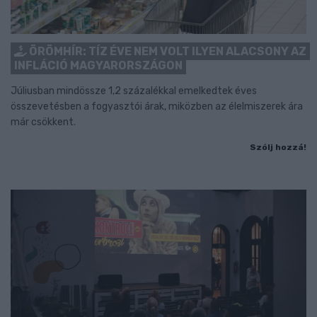
ÖRÖMHÍR: TÍZ ÉVE NEM VOLT ILYEN ALACSONY AZ
INFLÁCIÓ MAGYARORSZÁGON
Júliusban mindössze 1,2 százalékkal emelkedtek éves
összevetésben a fogyasztói árak, miközben az élelmiszerek ára
már csökkent.
Szólj hozzá!