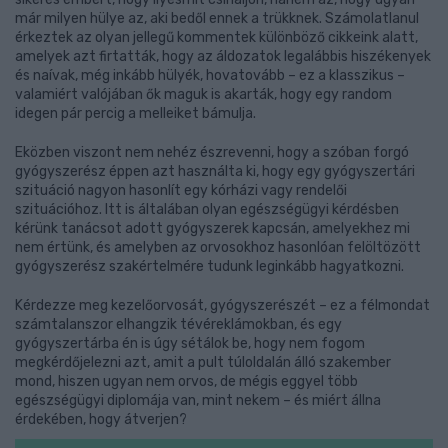
már milyen hülye az, aki bedől ennek a trükknek. Számolatlanul
érkeztek az olyan jellegű kommentek különböző cikkeink alatt,
amelyek azt firtatták, hogy az áldozatok legalábbis hiszékenyek
és naívak, még inkább hülyék, hovatovább – ez a klasszikus –
valamiért valójában ők maguk is akarták, hogy egy random
idegen pár percig a melleiket bámulja.
Eközben viszont nem nehéz észrevenni, hogy a szóban forgó
gyógyszerész éppen azt használta ki, hogy egy gyógyszertári
szituáció nagyon hasonlít egy kórházi vagy rendelői
szituációhoz. Itt is általában olyan egészségügyi kérdésben
kérünk tanácsot adott gyógyszerek kapcsán, amelyekhez mi
nem értünk, és amelyben az orvosokhoz hasonlóan felöltözött
gyógyszerész szakértelmére tudunk leginkább hagyatkozni.
Kérdezze meg kezelőorvosát, gyógyszerészét – ez a félmondat
számtalanszor elhangzik tévéreklámokban, és egy
gyógyszertárba én is úgy sétálok be, hogy nem fogom
megkérdőjelezni azt, amit a pult túloldalán álló szakember
mond, hiszen ugyan nem orvos, de mégis eggyel több
egészségügyi diplomája van, mint nekem – és miért állna
érdekében, hogy átverjen?