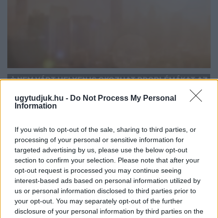
NEM VÁRT HELYEN IS OKOZHAT PROBLÉMÁKAT AZ
EXTRÉM HŐSÉG: A TALAJKÖZELI ÓZON AZ ÚJ
ugytudjuk.hu -
Do Not Process My Personal
VESZÉLYFORRÁS
Information
A forró, napos időjárás kedvez a talajközeli ózon kialakulásának,
amely irritálhatja a légutakat, ronthatja a tüdő működését és
If you wish to opt-out of the sale, sharing to third parties, or
különösen veszélyes lehet a krónikus betegek számára.
processing of your personal or sensitive information for
targeted advertising by us, please use the below opt-out
Szólj hozzá!
section to confirm your selection. Please note that after your
opt-out request is processed you may continue seeing
interest-based ads based on personal information utilized by
us or personal information disclosed to third parties prior to
your opt-out. You may separately opt-out of the further
disclosure of your personal information by third parties on the