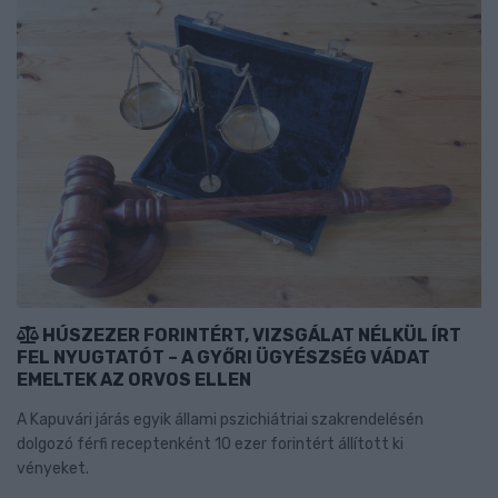
HÚSZEZER FORINTÉRT, VIZSGÁLAT NÉLKÜL ÍRT
FEL NYUGTATÓT – A GYŐRI ÜGYÉSZSÉG VÁDAT
EMELTEK AZ ORVOS ELLEN
A Kapuvári járás egyik állami pszichiátriai szakrendelésén
dolgozó férfi receptenként 10 ezer forintért állított ki
vényeket.