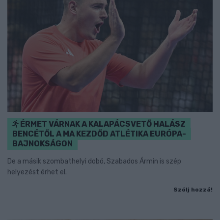
ÉRMET VÁRNAK A KALAPÁCSVETŐ HALÁSZ
BENCÉTŐL A MA KEZDŐD ATLÉTIKA EURÓPA-
BAJNOKSÁGON
De a másik szombathelyi dobó, Szabados Ármin is szép
helyezést érhet el.
Szólj hozzá!