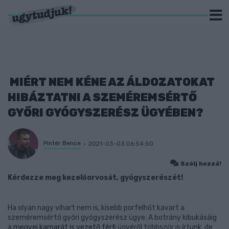
MIÉRT NEM KÉNE AZ ÁLDOZATOKAT
HIBÁZTATNI A SZEMÉREMSÉRTŐ
GYŐRI GYÓGYSZERÉSZ ÜGYÉBEN?
Pintér Bence
2021-03-03 06:54:50
Szólj hozzá!
Kérdezze meg kezelőorvosát, gyógyszerészét!
Ha olyan nagy vihart nem is, kisebb porfelhőt kavart a
szeméremsértő győri gyógyszerész ügye. A botrány kibukásáig
a
megyei kamarát is vezető férfi
ügyéről többször is írtunk, de