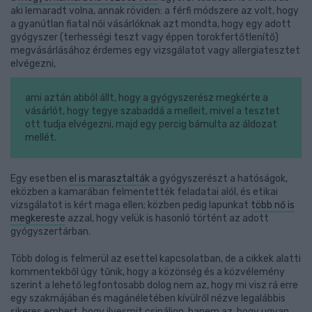
aki lemaradt volna, annak röviden: a férfi módszere az volt, hogy
a gyanútlan fiatal női vásárlóknak azt mondta, hogy egy adott
gyógyszer (terhességi teszt vagy éppen torokfertőtlenítő)
megvásárlásához érdemes egy vizsgálatot vagy allergiatesztet
elvégezni,
ami aztán abból állt, hogy a gyógyszerész megkérte a
vásárlót, hogy tegye szabaddá a melleit, mivel a tesztet
ott tudja elvégezni, majd egy percig bámulta az áldozat
mellét.
Egy esetben
el is marasztalták
a gyógyszerészt a hatóságok,
eközben a kamarában felmentették feladatai alól, és etikai
vizsgálatot is kért maga ellen; közben pedig lapunkat
több nő is
megkereste
azzal, hogy velük is hasonló történt az adott
gyógyszertárban.
Több dolog is felmerül az esettel kapcsolatban, de a cikkek alatti
kommentekből úgy tűnik, hogy a közönség és a közvélemény
szerint a lehető legfontosabb dolog nem az, hogy mi visz rá erre
egy szakmájában és magánéletében kívülről nézve legalábbis
sikeres embert, hogy ilyesmit csináljon, hanem az, hogy ugyan