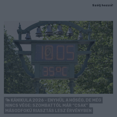
Szólj hozzá!
KÁNIKULA 2026 - ENYHÜL A HŐSÉG, DE MÉG
NINCS VÉGE: SZOMBATTÓL MÁR “CSAK”
MÁSODFOKÚ RIASZTÁS LESZ ÉRVÉNYBEN