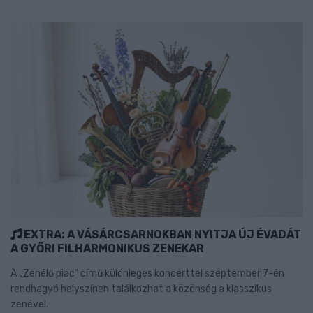
EXTRA: A VÁSÁRCSARNOKBAN NYITJA ÚJ ÉVADÁT
A GYŐRI FILHARMONIKUS ZENEKAR
A „Zenélő piac” című különleges koncerttel szeptember 7-én
rendhagyó helyszínen találkozhat a közönség a klasszikus
zenével.