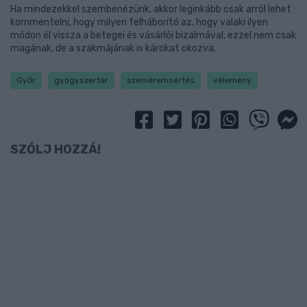
Ha mindezekkel szembenézünk, akkor leginkább csak arról lehet
kommentelni, hogy milyen felháborító az, hogy valaki ilyen
módon él vissza a betegei és vásárlói bizalmával, ezzel nem csak
magának, de a szakmájának is károkat okozva.
Győr
gyógyszertár
szeméremsértés
vélemény
SZÓLJ HOZZÁ!