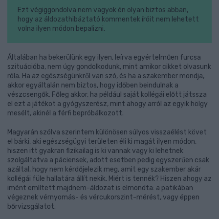
Ezt végiggondolva nem vagyok én olyan biztos abban,
hogy az áldozathibáztató kommentek íróit nem lehetett
volna ilyen módon bepalizni.
Általában ha bekerülünk egy ilyen, leírva egyértelműen furcsa
szituációba, nem úgy gondolkodunk, mint amikor cikket olvasunk
róla. Ha az egészségünkről van szó, és ha a szakember mondja,
akkor egyáltalán nem biztos, hogy időben beindulnak a
vészcsengők. Főleg akkor, ha például saját kollégái előtt játssza
el ezt a játékot a gyógyszerész, mint ahogy arról az egyik hölgy
mesélt, akinél a férfi bepróbálkozott.
Magyarán szólva szerintem különösen súlyos visszaélést követ
el bárki, aki egészségügyi területen éli ki magát ilyen módon,
hiszen itt gyakran fizikailag is ki vannak vagy ki lehetnek
szolgáltatva a páciensek, adott esetben pedig egyszerűen csak
azáltal, hogy nem kérdőjelezik meg, amit egy szakember akár
kollégái füle hallatára állít nekik. Miért is tennék? Hiszen ahogy az
imént említett majdnem-áldozat is elmondta: a patikában
végeznek vérnyomás- és vércukorszint-mérést, vagy éppen
bőrvizsgálatot.