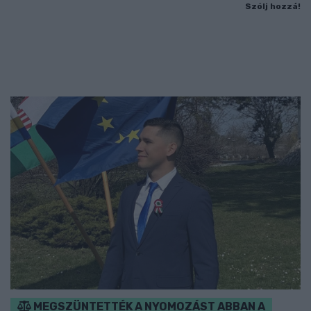
Szólj hozzá!
MEGSZÜNTETTÉK A NYOMOZÁST ABBAN A