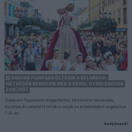
BAROKK POMPÁBA ÖLTÖZIK A BELVÁROS:
HÉTVÉGÉN RENDEZIK MEG A XXXIII. GYŐRI BAROKK
ESKÜVŐT
Jubileumi fogadalom megerősítés, történelmi felvonulás,
tűzshow és vezetett séták is várják az érdeklődőket augusztus
7–8-án.
Szólj hozzá!