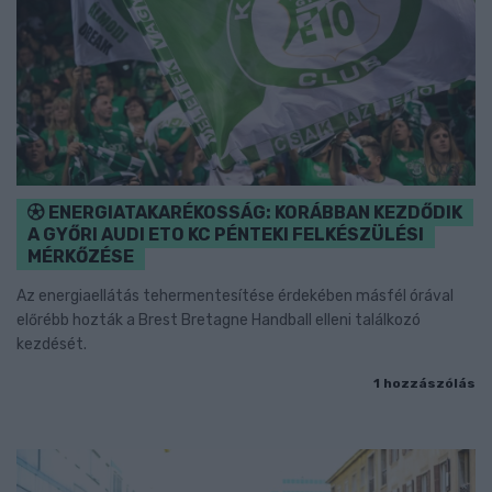
ENERGIATAKARÉKOSSÁG: KORÁBBAN KEZDŐDIK
A GYŐRI AUDI ETO KC PÉNTEKI FELKÉSZÜLÉSI
MÉRKŐZÉSE
Az energiaellátás tehermentesítése érdekében másfél órával
előrébb hozták a Brest Bretagne Handball elleni találkozó
kezdését.
1 hozzászólás