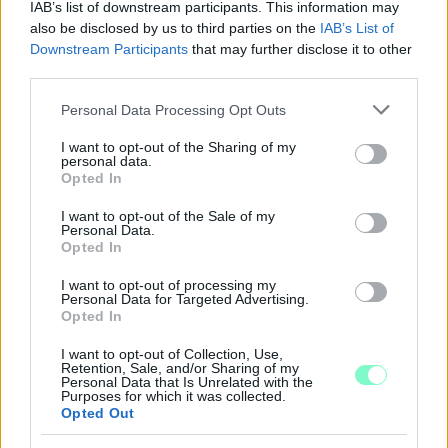
IAB’s list of downstream participants. This information may
also be disclosed by us to third parties on the
IAB’s List of
Downstream Participants
that may further disclose it to other
third parties.
Please note that this website/app uses one or more Google
Personal Data Processing Opt Outs
services and may gather and store information including but
not limited to your visit or usage behaviour. You may click to
I want to opt-out of the Sharing of my
personal data.
grant or deny consent to Google and its third-party tags to
Opted In
use your data for below specified purposes in below Google
consent section.
I want to opt-out of the Sale of my
Personal Data.
CSILLAGOK, HULLÓCSILLAGOK ÉS
Opted In
NAPFOGYATKOZÁS: KÜLÖNLEGES CSILLAGÁSZATI
PROGRAMOK JÖNNEK GYŐRBEN ÉS NYÚLON
I want to opt-out of processing my
Personal Data for Targeted Advertising.
Három estén is az égbolt kerül a középpontba: távcsöves
Opted In
megfigyelések, zenés installációk és lézeres csillagtúrák mellett
I want to opt-out of Collection, Use,
augusztus 12-én egy látványos részleges napfogyatkozást is
Retention, Sale, and/or Sharing of my
megfigyelhetnek az érdeklődők.
Personal Data that Is Unrelated with the
Purposes for which it was collected.
Opted Out
Szólj hozzá!