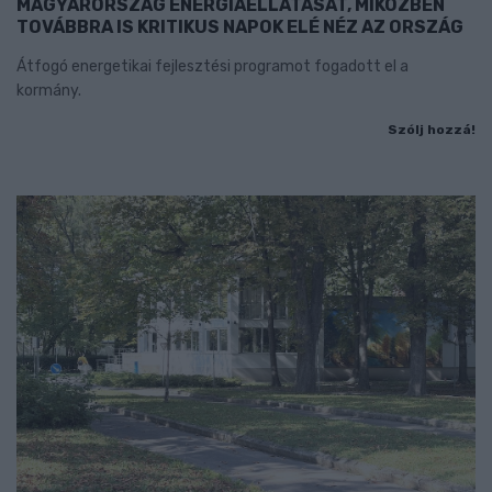
MAGYARORSZÁG ENERGIAELLÁTÁSÁT, MIKÖZBEN
TOVÁBBRA IS KRITIKUS NAPOK ELÉ NÉZ AZ ORSZÁG
Átfogó energetikai fejlesztési programot fogadott el a
kormány.
Szólj hozzá!