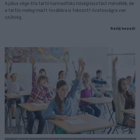
A július vége óta tartó harmadfokú hőségriasztást mérséklik, de
a tartós meleg miatt továbbra is fokozott óvatosságra van
szükség.
Szólj hozzá!