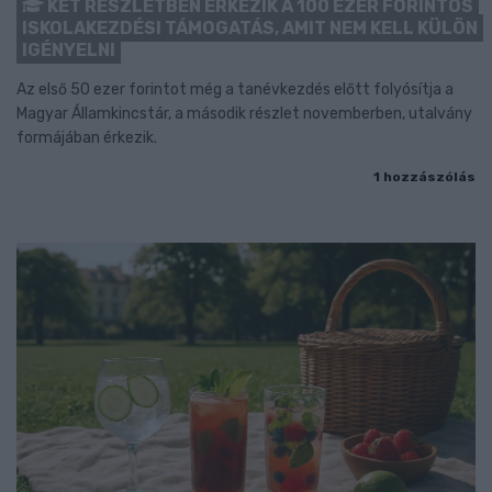
KÉT RÉSZLETBEN ÉRKEZIK A 100 EZER FORINTOS
ISKOLAKEZDÉSI TÁMOGATÁS, AMIT NEM KELL KÜLÖN
IGÉNYELNI
Az első 50 ezer forintot még a tanévkezdés előtt folyósítja a
Magyar Államkincstár, a második részlet novemberben, utalvány
formájában érkezik.
1 hozzászólás