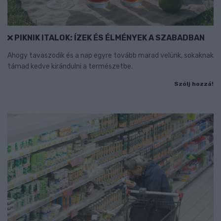
PIKNIK ITALOK: ÍZEK ÉS ÉLMÉNYEK A SZABADBAN
Ahogy tavaszodik és a nap egyre tovább marad velünk, sokaknak
támad kedve kirándulni a természetbe.
Szólj hozzá!