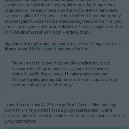
vizsgált személyek között olyan, aki megtudva, hogy ehhez
szabaddá kell tennie a melleit, elutasította, illetve nem kérte
ezt a vizsgálatot? Ez hány esetben történt? Elmondaná, hogy
ez a vizsgálat Ön szerint szakszerű és jogszerű volt-e? Ha igen,
pontosan milyen szakmai protokollok, előírások alapján került rá
sor? Hol alkalmazzák ezt még? - érdeklődtünk.
Ugyanis már
korábbi riportunkban
is nyilatkozott egy másik nő,
Alexa
, akivel állítása szerint ugyanez történt.
"Mikor arra kért, tegyem szabaddá a melleimet, rossz
érzésem volt, hogy ennek nem így kéne történnie, de
csak utólag állt össze, hogy itt valami nincs rendben.
Azon pedig eléggé megdöbbentem, mikor olvastam, hogy
ez nemcsak velem történt meg."
- mondta el nekünk. A 27 éves győri nő, Alexa időközben úgy
döntött: ő is feljelentést tesz a gyógyszerész ellen. S erre
biztat mindenkit, akivel hasonló szeméremsértő dolog történt a
gyógyszertárban.