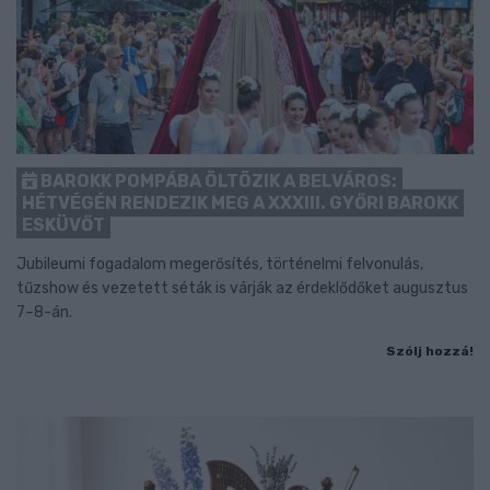
BAROKK POMPÁBA ÖLTÖZIK A BELVÁROS:
HÉTVÉGÉN RENDEZIK MEG A XXXIII. GYŐRI BAROKK
ESKÜVŐT
Jubileumi fogadalom megerősítés, történelmi felvonulás,
tűzshow és vezetett séták is várják az érdeklődőket augusztus
7–8-án.
Szólj hozzá!