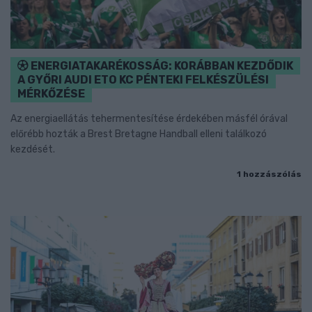
ENERGIATAKARÉKOSSÁG: KORÁBBAN KEZDŐDIK
A GYŐRI AUDI ETO KC PÉNTEKI FELKÉSZÜLÉSI
MÉRKŐZÉSE
Az energiaellátás tehermentesítése érdekében másfél órával
előrébb hozták a Brest Bretagne Handball elleni találkozó
kezdését.
1 hozzászólás