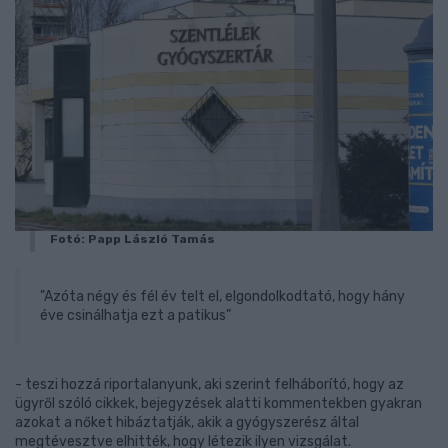
Fotó: Papp László Tamás
"Azóta négy és fél év telt el, elgondolkodtató, hogy hány
éve csinálhatja ezt a patikus”
- teszi hozzá riportalanyunk, aki szerint felháborító, hogy az
ügyről szóló cikkek, bejegyzések alatti kommentekben gyakran
azokat a nőket hibáztatják, akik a gyógyszerész által
megtévesztve elhitték, hogy létezik ilyen vizsgálat.