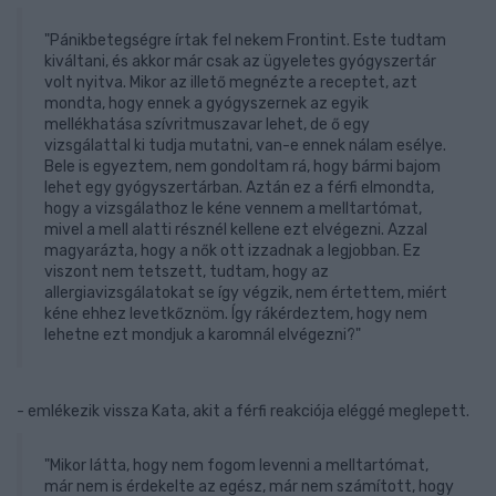
"Pánikbetegségre írtak fel nekem Frontint. Este tudtam
kiváltani, és akkor már csak az ügyeletes gyógyszertár
volt nyitva. Mikor az illető megnézte a receptet, azt
mondta, hogy ennek a gyógyszernek az egyik
mellékhatása szívritmuszavar lehet, de ő egy
vizsgálattal ki tudja mutatni, van-e ennek nálam esélye.
Bele is egyeztem, nem gondoltam rá, hogy bármi bajom
lehet egy gyógyszertárban. Aztán ez a férfi elmondta,
hogy a vizsgálathoz le kéne vennem a melltartómat,
mivel a mell alatti résznél kellene ezt elvégezni. Azzal
magyarázta, hogy a nők ott izzadnak a legjobban. Ez
viszont nem tetszett, tudtam, hogy az
allergiavizsgálatokat se így végzik, nem értettem, miért
kéne ehhez levetkőznöm. Így rákérdeztem, hogy nem
lehetne ezt mondjuk a karomnál elvégezni?"
- emlékezik vissza Kata, akit a férfi reakciója eléggé meglepett.
"Mikor látta, hogy nem fogom levenni a melltartómat,
már nem is érdekelte az egész, már nem számított, hogy