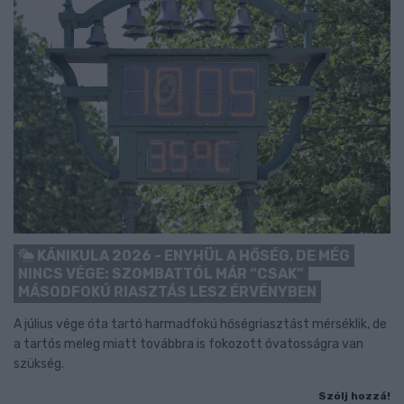
KÁNIKULA 2026 - ENYHÜL A HŐSÉG, DE MÉG
NINCS VÉGE: SZOMBATTÓL MÁR “CSAK”
MÁSODFOKÚ RIASZTÁS LESZ ÉRVÉNYBEN
A július vége óta tartó harmadfokú hőségriasztást mérséklik, de
a tartós meleg miatt továbbra is fokozott óvatosságra van
szükség.
Szólj hozzá!