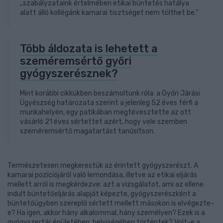
„szabályzataink értelmében etikai büntetés hatálya
alatt álló kollégánk kamarai tisztséget nem tölthet be.”
Több áldozata is lehetett a
szeméremsértő győri
gyógyszerésznek?
Mint korábbi cikkükben beszámoltunk róla: a Győri Járási
Ügyészség határozata szerint a jelenleg 52 éves férfi a
munkahelyén, egy patikában megtévesztette az ott
vásárló 21 éves sértettet azért, hogy vele szemben
szeméremsértő magatartást tanúsítson.
Természetesen megkerestük az érintett gyógyszerészt. A
kamarai pozíciójáról való lemondása, illetve az etikai eljárás
mellett arról is megkérdezve: azt a vizsgálatot, ami az ellene
indult büntetőeljárás alapját képezte, gyógyszerészként a
büntetőügyben szereplő sértett mellett másokon is elvégezte-
e? Ha igen, akkor hány alkalommal, hány személyen? Ezek is a
gyógyszertár épületében, helyiségében történtek? Volt-e a