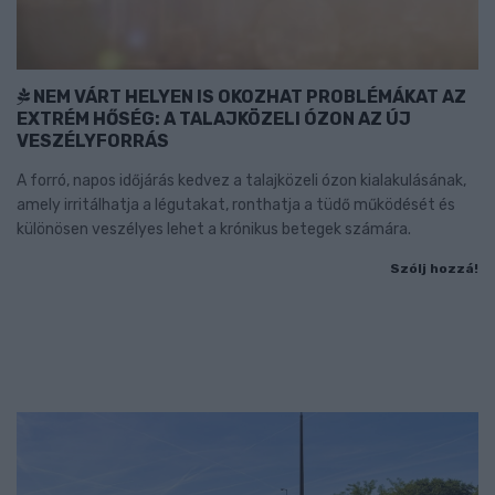
NEM VÁRT HELYEN IS OKOZHAT PROBLÉMÁKAT AZ
EXTRÉM HŐSÉG: A TALAJKÖZELI ÓZON AZ ÚJ
VESZÉLYFORRÁS
A forró, napos időjárás kedvez a talajközeli ózon kialakulásának,
amely irritálhatja a légutakat, ronthatja a tüdő működését és
különösen veszélyes lehet a krónikus betegek számára.
Szólj hozzá!