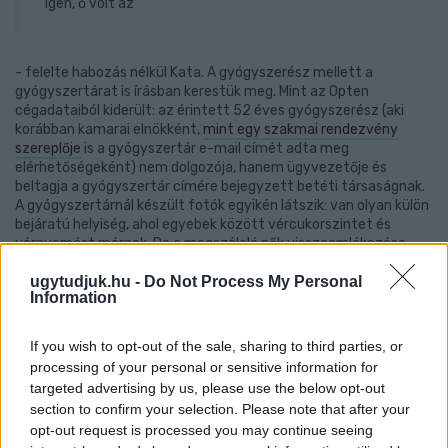
"Igen, ő volt az"
- felelte habozás nélkül Kata. A gyógyszerész mellett a
gyógyszertárat is írásban kerestük meg. Mint az Opten
cégadataiból kiderült: az érintett 52 éves gyógyszerész (aki
korábban kamarai elnökként,
mint egy szakmai rendezvény
szereplője
is a gyógyszertár e-mail címét adta meg
elérhetőségeként) nem dolgozója, hanem ügyvezetője és
beltagja a gyógyszertár címére bejegyzett betéti társaságnak.
A gyógyszertárnál készült fotók egyikén látszik: van olyan külön
bejáratú helyiség, ahol egyebek között vércukorszintet és
vérnyomást mérnek. De a megszólaló nők visszaemlékezése
szerint nem csak ilyen célra használták ezt a hátsó helyiséget.
ugytudjuk.hu -
Do Not Process My Personal
Information
If you wish to opt-out of the sale, sharing to third parties, or
processing of your personal or sensitive information for
targeted advertising by us, please use the below opt-out
section to confirm your selection. Please note that after your
opt-out request is processed you may continue seeing