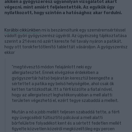
akiken a gyógyszerész ugyanolyan vizsgálatot akart
végezni, mint amiért feljelentették. Az egyikük úgy
nyilatkozott, hogy szintén a hatósághoz akar fordulni.
Korábbi cikkünkben
mi is beszámoltunk egy szeméremsértéssel
vádolt győri gyógyszerész ügyéről. Az ügyészség tájékoztatása
szerint a 21 éves nő azért kereste fel tavaly nyáron a patikát,
hogy ott torokfertőtlenítő tablettát vásároljon. A gyógyszerész
ekkor
"megtévesztő módon felajánlott neki egy
allergiatesztet. Ennek elvégzése érdekében a
gyógyszertár hátsó bejáratán keresztül beengedte a
sértettet a patika egy belső helyiségébe, ahol csak ők
ketten tartózkodtak. Itt a férfi közölte a fiatal nővel,
hogy az allergiateszt leghatékonyabban a mell alatti
területen végezhető el, ezért tegye szabaddá a melleit.
Miután a nő a jobb mellét teljesen szabaddá tette, a férfi
egy üvegcséből fültisztító pálcával a mell alatti
bőrfelületre folyadékot kent és a sértett fedetlen mellét
figyelte közvetlen közelről megközelítőleg egy percen