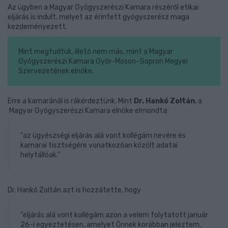
Az ügyben a Magyar Gyógyszerészi Kamara részéről etikai
eljárás is indult, melyet az érintett gyógyszerész maga
kezdeményezett.
Mint megtudtuk, illető nem más, mint a Magyar
Gyógyszerészi Kamara Győr–Moson–Sopron Megyei
Szervezetének elnöke.
Erre a kamaránál is rákérdeztünk. Mint
Dr. Hankó Zoltán
, a
Magyar Gyógyszerészi Kamara elnöke elmondta:
"az ügyészségi eljárás alá vont kollégám nevére és
kamarai tisztségére vonatkozóan közölt adatai
helytállóak."
Dr. Hankó Zoltán azt is hozzátette, hogy
"eljárás alá vont kollégám azon a velem folytatott január
26-i egyeztetésen, amelyet Önnek korábban jeleztem,