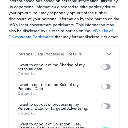
interest-based ads based on personal information utilized by
us or personal information disclosed to third parties prior to
your opt-out. You may separately opt-out of the further
disclosure of your personal information by third parties on the
IAB’s list of downstream participants. This information may
also be disclosed by us to third parties on the
IAB’s List of
Downstream Participants
that may further disclose it to other
Fotó: Papp László Tamás
third parties.
Please note that this website/app uses one or more Google
A gyógyszerész - és lemondott megyei gyógyszerészkamarai
Personal Data Processing Opt Outs
services and may gather and store information including but
elnök - idáig nem reagált megkeresésünkre.
not limited to your visit or usage behaviour. You may click to
I want to opt-out of the Sharing of my
personal data.
grant or deny consent to Google and its third-party tags to
gyógyszerész
szeméremsértés
Opted In
use your data for below specified purposes in below Google
Magyar Gyógyszerészi Kamara Győr–Moson–Sopron Megyei
consent section.
I want to opt-out of the Sale of my
Szervezet
Personal Data.
Opted In
Dr. Hankó Zoltán
#metoo
etikai eljárás
I want to opt-out of processing my
Győr-Moson-Sopron Megyei Főügyészség
Győr
Personal Data for Targeted Advertising.
Opted In
I want to opt-out of Collection, Use,
Retention, Sale, and/or Sharing of my