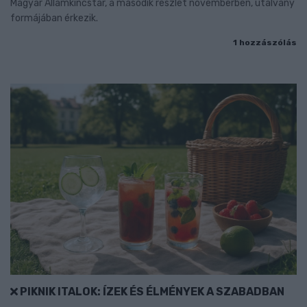
Magyar Államkincstár, a második részlet novemberben, utalvány
formájában érkezik.
1 hozzászólás
PIKNIK ITALOK: ÍZEK ÉS ÉLMÉNYEK A SZABADBAN