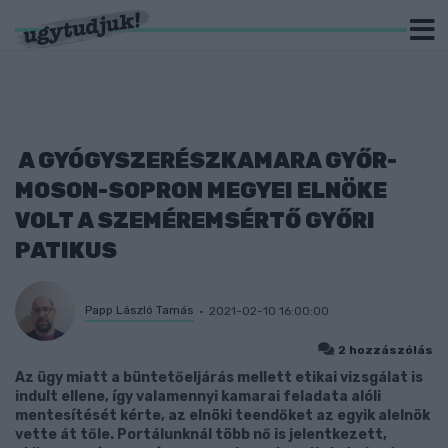
A GYÓGYSZERÉSZKAMARA GYŐR-
MOSON-SOPRON MEGYEI ELNÖKE
VOLT A SZEMÉREMSÉRTŐ GYŐRI
PATIKUS
Papp László Tamás
2021-02-10 16:00:00
2 hozzászólás
Az ügy miatt a büntetőeljárás mellett etikai vizsgálat is
indult ellene, így valamennyi kamarai feladata alóli
mentesítését kérte, az elnöki teendőket az egyik alelnök
vette át tőle. Portálunknál több nő is jelentkezett,