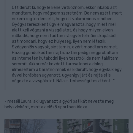
Ott derült ki, hogy le kéne vetkőznöm, ekkor inkább azt
mondtam, hogy mégsem szeretném. De nem azért, mert
nekem rögtön leesett, hogy itt valami nincs rendben.
Gyógyszerészként úgy elmagyarázta, hogy miért mell
alatt kell végezni a vizsgálatot, és hogy milyen elven
működik, hogy nem tudtam rá egyértelműen, kapásból
azt mondani, hogy ez hülyeség, ilyen nem létezik.
Szégyenlős vagyok, siettem is, ezért mondtam nemet.
Hazáig gondolkodtam rajta, aztán pedig megpróbáltam
az interneten kutakodni ilyen tesztről, de nem találtam
semmit. Akkor már kezdett furcsa lenni a dolog,
elmeséltem a barátnőimnek és kiderült, hogy egyikük egy
évvel korábban ugyanott, ugyanígy járt és rajta el is
végezte a vizsgálatot. Nála is terhességi tesztként…"
- meséli Laura, aki ugyanazt a győri patikát nevezte meg
helyszínként, mint az előző riportban Alexa.