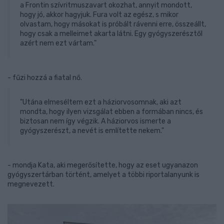
a Frontin szívritmuszavart okozhat, annyit mondott,
hogy jó, akkor hagyjuk. Fura volt az egész, s mikor
olvastam, hogy másokat is próbált rávenni erre, összeállt,
hogy csak a melleimet akarta látni. Egy gyógyszerésztől
azért nem ezt vártam."
- fűzi hozzá a fiatal nő.
"Utána elmeséltem ezt a háziorvosomnak, aki azt
mondta, hogy ilyen vizsgálat ebben a formában nincs, és
biztosan nem így végzik. A háziorvos ismerte a
gyógyszerészt, a nevét is említette nekem."
- mondja Kata, aki megerősítette, hogy az eset ugyanazon
gyógyszertárban történt, amelyet a többi riportalanyunk is
megnevezett.