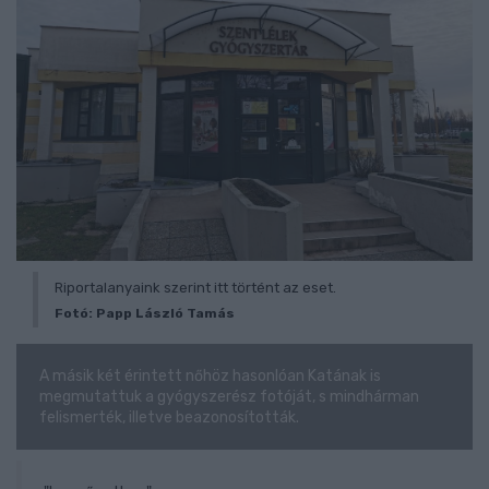
Riportalanyaink szerint itt történt az eset.
Fotó: Papp László Tamás
A másik két érintett nőhöz hasonlóan Katának is
megmutattuk a gyógyszerész fotóját, s mindhárman
felismerték, illetve beazonosították.