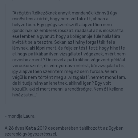
"A rögtön ítélkezőknek annyit mondanék: könnyű úgy
minősíteni akárkit, hogy nem voltak ott, abban a
helyzetben. Egy gyógyszerészről alapvetően nem
gondolnak az emberek rosszat, ráadásul az is eloszlatta
esetemben a gyanút, hogy a kolléganője füle hallatára
invitált be a tesztre. Sokan azt hánytorgatták fel a
lánynak, aki lépni mert, és feljelentést tett: hogy hihette
el, hogy patikában ilyen vizsgálatot végeznek, miért nem
orvoshoz ment? De mivel a patikákban végeznek például
vércukorszint-, és vérnyomás-mérést, bőrvizsgálatot is,
így alapvetően szerintem még ez sem furcsa. Velem
végül is nem történt meg a „vizsgálat”, nemet mondtam,
de ki tudja hányan lehetnek, akiknél igen? Egy volt
közülük, aki el mert menni a rendőrségre. Nem őt kellene
hibáztatni…”
- mondja Laura.
A 26 éves
Kata
2019 decemberében találkozott az ügyben
szereplő gyógyszerésszel.