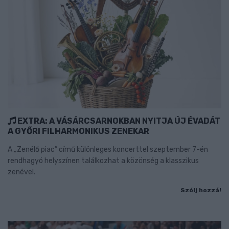
EXTRA: A VÁSÁRCSARNOKBAN NYITJA ÚJ ÉVADÁT
A GYŐRI FILHARMONIKUS ZENEKAR
A „Zenélő piac” című különleges koncerttel szeptember 7-én
rendhagyó helyszínen találkozhat a közönség a klasszikus
zenével.
Szólj hozzá!