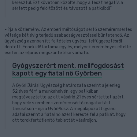
keresztül. Ezt követően közölte, hogy a teszt negatív, a
sértett pedig felöltözött és távozott a patikából"
- írja a közlemény. Az emberi méltóságot sértő szeméremsértés
vétsége két évig terjedő szabadságvesztéssel büntetendő. Az
ügyészség azonban itt feltételes ügyészi felfüggesztésről
döntött. Ennek időtartama egy év, melynek eredményes eltelte
esetén az eljárás megszüntetése várható.
Gyógyszerért ment, mellfogdosást
kapott egy fiatal nő Győrben
A Győri Járási Ügyészség határozata szerint a jelenleg
52 éves férfi a munkahelyén, egy patikában
megtévesztette az ott vásárló 21 éves sértettet azért,
hogy vele szemben szeméremsértő magatartást
tanúsítson - írja a GyőrPlusz. A megalapozott gyanú
adatai szerint a fiatal nő azért kereste fel a patikát, hogy
ott torokfertőtlenítő tablettát vásároljon.