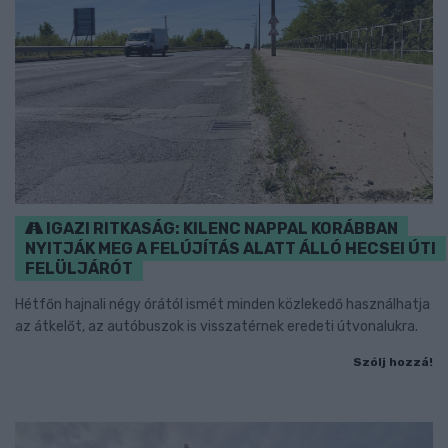
IGAZI RITKASÁG: KILENC NAPPAL KORÁBBAN
NYITJÁK MEG A FELÚJÍTÁS ALATT ÁLLÓ HECSEI ÚTI
FELÜLJÁRÓT
Hétfőn hajnali négy órától ismét minden közlekedő használhatja
az átkelőt, az autóbuszok is visszatérnek eredeti útvonalukra.
Szólj hozzá!