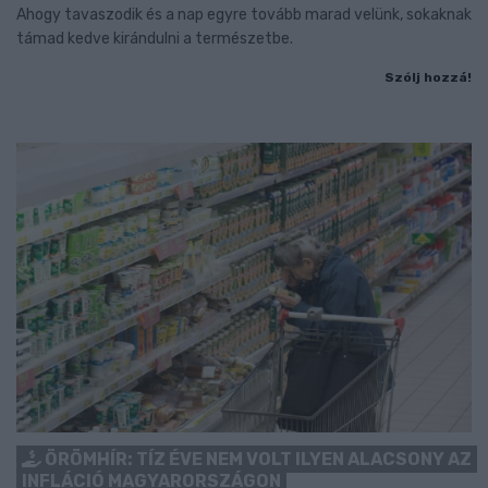
Ahogy tavaszodik és a nap egyre tovább marad velünk, sokaknak
támad kedve kirándulni a természetbe.
Szólj hozzá!
ÖRÖMHÍR: TÍZ ÉVE NEM VOLT ILYEN ALACSONY AZ
INFLÁCIÓ MAGYARORSZÁGON