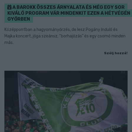
A BAROKK ÖSSZES ÁRNYALATA ÉS MÉG EGY SOR
KIVÁLÓ PROGRAM VÁR MINDENKIT EZEN A HÉTVÉGÉN
GYŐRBEN
Középpontban a hagyományőrzés, de lesz Pogány Induló és
Majka koncert, jóga szeánsz, “borhajózás” és egy csomó minden
más.
Szólj hozzá!