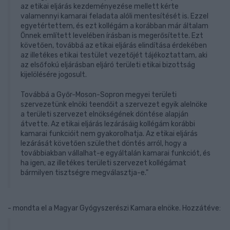
az etikai eljárás kezdeményezése mellett kérte
valamennyi kamarai feladata alóli mentesítését is. Ezzel
egyetértettem, és ezt kollégám a korábban már általam
Önnek említett levelében írásban is megerősítette. Ezt
követően, továbbá az etikai eljárás elindítása érdekében
az illetékes etikai testület vezetőjét tájékoztattam, aki
az elsőfokú eljárásban eljáró területi etikai bizottság
kijelölésére jogosult.
Továbbá a Győr-Moson-Sopron megyei területi
szervezetünk elnöki teendőit a szervezet egyik alelnöke
a területi szervezet elnökségének döntése alapján
átvette. Az etikai eljárás lezárásáig kollégám korábbi
kamarai funkcióit nem gyakorolhatja. Az etikai eljárás
lezárását követően születhet döntés arról, hogy a
továbbiakban vállalhat-e egyáltalán kamarai funkciót, és
ha igen, az illetékes területi szervezet kollégámat
bármilyen tisztségre megválasztja-e."
- mondta el a Magyar Gyógyszerészi Kamara elnöke. Hozzátéve: