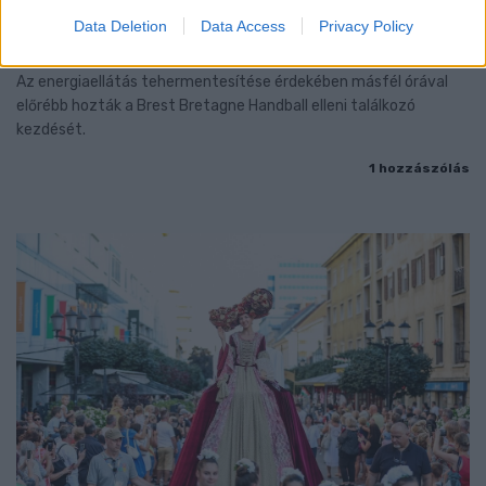
A GYŐRI AUDI ETO KC PÉNTEKI FELKÉSZÜLÉSI
Data Deletion
Data Access
Privacy Policy
MÉRKŐZÉSE
Az energiaellátás tehermentesítése érdekében másfél órával
előrébb hozták a Brest Bretagne Handball elleni találkozó
kezdését.
1 hozzászólás