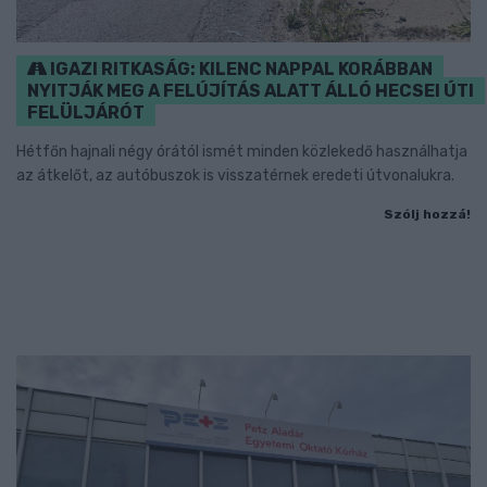
IGAZI RITKASÁG: KILENC NAPPAL KORÁBBAN
NYITJÁK MEG A FELÚJÍTÁS ALATT ÁLLÓ HECSEI ÚTI
FELÜLJÁRÓT
Hétfőn hajnali négy órától ismét minden közlekedő használhatja
az átkelőt, az autóbuszok is visszatérnek eredeti útvonalukra.
Szólj hozzá!