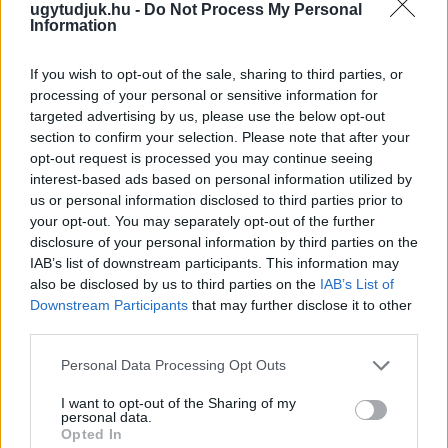
ugytudjuk.hu -
Do Not Process My Personal
Information
If you wish to opt-out of the sale, sharing to third parties, or
processing of your personal or sensitive information for
targeted advertising by us, please use the below opt-out
section to confirm your selection. Please note that after your
opt-out request is processed you may continue seeing
interest-based ads based on personal information utilized by
us or personal information disclosed to third parties prior to
your opt-out. You may separately opt-out of the further
disclosure of your personal information by third parties on the
IAB’s list of downstream participants. This information may
also be disclosed by us to third parties on the
IAB’s List of
Downstream Participants
that may further disclose it to other
ÖRÖMHÍR: TÍZ ÉVE NEM VOLT ILYEN ALACSONY AZ
third parties.
INFLÁCIÓ MAGYARORSZÁGON
Please note that this website/app uses one or more Google
Personal Data Processing Opt Outs
services and may gather and store information including but
Júliusban mindössze 1,2 százalékkal emelkedtek éves
not limited to your visit or usage behaviour. You may click to
I want to opt-out of the Sharing of my
összevetésben a fogyasztói árak, miközben az élelmiszerek ára
personal data.
grant or deny consent to Google and its third-party tags to
már csökkent.
Opted In
use your data for below specified purposes in below Google