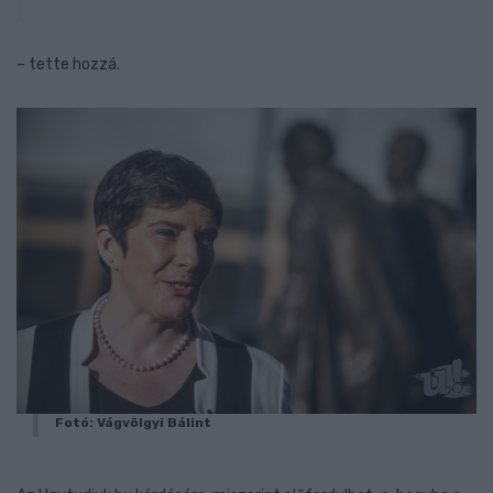
– tette hozzá.
Fotó: Vágvölgyi Bálint