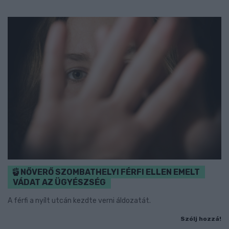
NŐVERŐ SZOMBATHELYI FÉRFI ELLEN EMELT
VÁDAT AZ ÜGYÉSZSÉG
A férfi a nyílt utcán kezdte verni áldozatát.
Szólj hozzá!