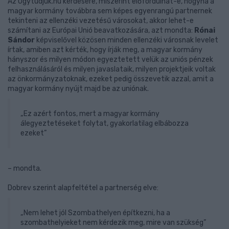
Az Ugytudjuk.hu kérdésére, miszerint előfordulhat-e, hogyha a
magyar kormány továbbra sem képes egyenrangú partnernek
tekinteni az ellenzéki vezetésű városokat, akkor lehet-e
számítani az Európai Unió beavatkozására, azt mondta:
Rónai
Sándor
képviselővel közösen minden ellenzéki városnak levelet
írtak, amiben azt kérték, hogy írják meg, a magyar kormány
hányszor és milyen módon egyeztetett velük az uniós pénzek
felhasználásáról és milyen javaslataik, milyen projektjeik voltak
az önkormányzatoknak, ezeket pedig összevetik azzal, amit a
magyar kormány nyújt majd be az uniónak.
„Ez azért fontos, mert a magyar kormány
álegyeztetéseket folytat, gyakorlatilag elbábozza
ezeket”
– mondta.
Dobrev szerint alapfeltétel a partnerség elve:
„Nem lehet jól Szombathelyen építkezni, ha a
szombathelyieket nem kérdezik meg, mire van szükség”