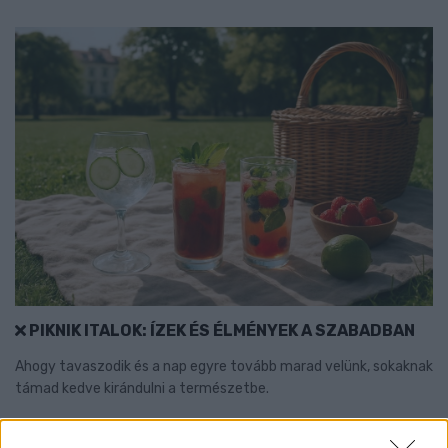
PIKNIK ITALOK: ÍZEK ÉS ÉLMÉNYEK A SZABADBAN
Ahogy tavaszodik és a nap egyre tovább marad velünk, sokaknak
támad kedve kirándulni a természetbe.
Szólj hozzá!