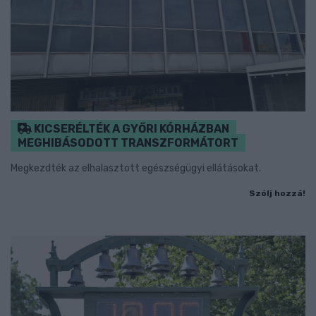
KICSERÉLTÉK A GYŐRI KÓRHÁZBAN
MEGHIBÁSODOTT TRANSZFORMÁTORT
Megkezdték az elhalasztott egészségügyi ellátásokat.
Szólj hozzá!