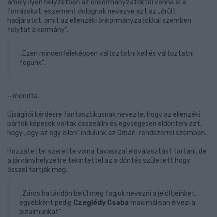
amely ilyen helyzetben az önkormányzatoktól vonná el a
forrásokat, eszement dolognak nevezve azt az „őrült
hadjáratot, amit az ellenzéki önkormányzatokkal szemben
folytat a kormány”.
„Ezen mindenféleképpen változtatni kell és változtatni
fogunk”.
– mondta.
Újságírói kérdésre fantasztikusnak nevezte, hogy az ellenzéki
pártok képesek voltak összeállni és egységesen eldönteni azt,
hogy „egy az egy ellen” indulunk az Orbán-rendszerrel szemben.
Hozzátette: szerette volna tavasszal előválasztást tartani, de
a járványhelyzetre tekintettel az a döntés született hogy
ősszel tartják meg.
„Záros határidőn belül meg fogjuk nevezni a jelöltjeinket,
egyébként pedig
Czeglédy Csaba
maximálisan élvezi a
bizalmunkat”