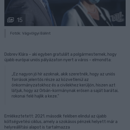
15
Fotók: Vágvölgyi Bálint
Dobrev Klára – aki egyben gratulált a polgármesternek, hogy
újabb európai uniós pályázaton nyert a város – elmondta:
„Ez nagyon jó hír azoknak, akik szeretnék, hogy az uniós
források jelentős része az közvetlenül az
önkormányzatokhoz és a civilekhez kerüljön, hiszen azt
látjuk, hogy az Orbán-kormánynak erősen a saját barátai,
rokonai felé hajlik a keze.”
Emlékeztetett: 2021. második felében elindul az újabb
költségvetési ciklus, amely a szokásos pénzek helyett már a
helyreállítási alapot is tartalmazza