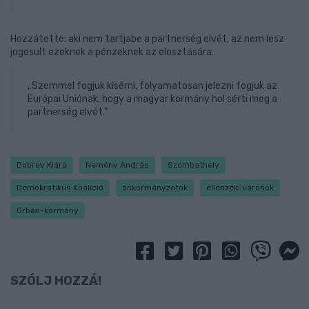
Hozzátette: aki nem tartjabe a partnerség elvét, az nem lesz
jogosult ezeknek a pénzeknek az elosztására.
„Szemmel fogjuk kísérni, folyamatosan jelezni fogjuk az
Európai Uniónak, hogy a magyar kormány hol sérti meg a
partnerség elvét.”
Dobrev Klára
Nemény András
Szombathely
Demokratikus Koalíció
önkormányzatok
ellenzéki városok
Orbán-kormány
SZÓLJ HOZZÁ!