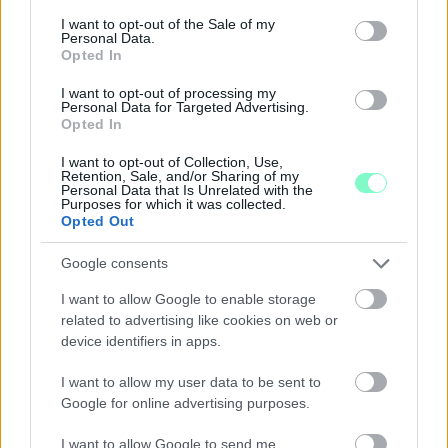
Szólj hozzá!
consent section.
I want to opt-out of the Sale of my
Personal Data.
Opted In
I want to opt-out of processing my
Personal Data for Targeted Advertising.
Opted In
I want to opt-out of Collection, Use,
Retention, Sale, and/or Sharing of my
Personal Data that Is Unrelated with the
Purposes for which it was collected.
Opted Out
Google consents
I want to allow Google to enable storage
related to advertising like cookies on web or
device identifiers in apps.
A BAROKK ÖSSZES ÁRNYALATA ÉS MÉG EGY SOR
I want to allow my user data to be sent to
KIVÁLÓ PROGRAM VÁR MINDENKIT EZEN A HÉTVÉGÉN
Google for online advertising purposes.
GYŐRBEN
I want to allow Google to send me