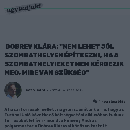
DOBREV KLÁRA: "NEM LEHET JÓL
SZOMBATHELYEN ÉPÍTKEZNI, HA A
SZOMBATHELYIEKET NEM KÉRDEZIK
MEG, MIRE VAN SZÜKSÉG"
Bazsó Bálint
2021-03-02 17:36:00
1 hozzászólás
A hazai források mellett nagyon számítunk arra, hogy az
Európai Unió következő költségvetési ciklusában tudunk
forrásokat lehívni - mondta Nemény András
polgármester a Dobrev Klárával közösen tartott