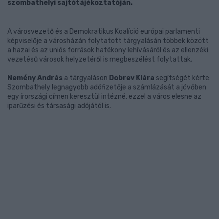
szombathelyi sajtótájékoztatóján.
A városvezető és a Demokratikus Koalíció európai parlamenti
képviselője a városházán folytatott tárgyalásán többek között
a hazai és az uniós források hatékony lehívásáról és az ellenzéki
vezetésű városok helyzetéről is megbeszélést folytattak.
Nemény András
a tárgyaláson
Dobrev Klára
segítségét kérte:
Szombathely legnagyobb adófizetője a számlázását a jövőben
egy írországi címen keresztül intézné, ezzel a város elesne az
iparűzési és társasági adójától is.