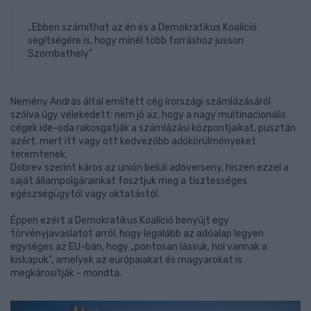
„Ebben számíthat az én és a Demokratikus Koalíció
segítségére is, hogy minél több forráshoz jusson
Szombathely”
Nemény András által említett cég írországi számlázásáról
szólva úgy vélekedett: nem jó az, hogy a nagy multinacionális
cégek ide-oda rakosgatják a számlázási központjaikat, pusztán
azért, mert itt vagy ott kedvezőbb adókörülményeket
teremtenek.
Dobrev szerint káros az unión belüli adóverseny, hiszen ezzel a
saját állampolgárainkat fosztjuk meg a tisztességes
egészségügytől vagy oktatástól.
Éppen ezért a Demokratikus Koalíció benyújt egy
törvényjavaslatot arról, hogy legalább az adóalap legyen
egységes az EU-ban, hogy „pontosan lássuk, hol vannak a
kiskapuk”, amelyek az európaiakat és magyarokat is
megkárosítják - mondta.