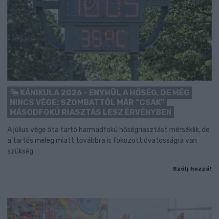
KÁNIKULA 2026 - ENYHÜL A HŐSÉG, DE MÉG
NINCS VÉGE: SZOMBATTÓL MÁR “CSAK”
MÁSODFOKÚ RIASZTÁS LESZ ÉRVÉNYBEN
A július vége óta tartó harmadfokú hőségriasztást mérséklik, de
a tartós meleg miatt továbbra is fokozott óvatosságra van
szükség.
Szólj hozzá!