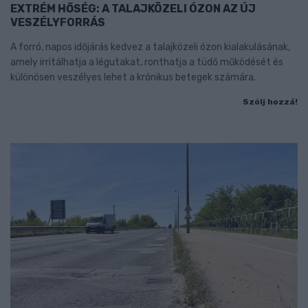
EXTRÉM HŐSÉG: A TALAJKÖZELI ÓZON AZ ÚJ
VESZÉLYFORRÁS
A forró, napos időjárás kedvez a talajközeli ózon kialakulásának,
amely irritálhatja a légutakat, ronthatja a tüdő működését és
különösen veszélyes lehet a krónikus betegek számára.
Szólj hozzá!