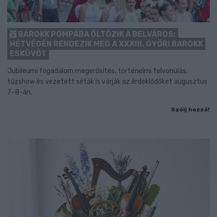
BAROKK POMPÁBA ÖLTÖZIK A BELVÁROS:
HÉTVÉGÉN RENDEZIK MEG A XXXIII. GYŐRI BAROKK
ESKÜVŐT
Jubileumi fogadalom megerősítés, történelmi felvonulás,
tűzshow és vezetett séták is várják az érdeklődőket augusztus
7–8-án.
Szólj hozzá!