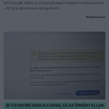
hét második felére, a hőségriadó idején ráadásul a Várkazamata
– Kőtár is díjmentesen látogatható.
Szólj hozzá!
CZUNYINÉ HARCA A GMAIL ÉS AZ ÖNKÉNY ELLEN