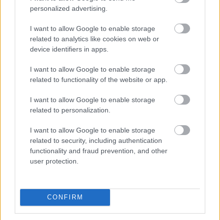
Középpontban a hagyományőrzés, de lesz Pogány Induló és
personalized advertising.
Majka koncert, jóga szeánsz, “borhajózás” és egy csomó minden
más.
I want to allow Google to enable storage
related to analytics like cookies on web or
Szólj hozzá!
device identifiers in apps.
I want to allow Google to enable storage
related to functionality of the website or app.
I want to allow Google to enable storage
related to personalization.
I want to allow Google to enable storage
related to security, including authentication
functionality and fraud prevention, and other
user protection.
CONFIRM
ENERGIATAKARÉKOSSÁG: KORÁBBAN KEZDŐDIK