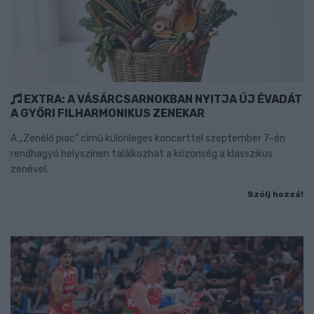
EXTRA: A VÁSÁRCSARNOKBAN NYITJA ÚJ ÉVADÁT
A GYŐRI FILHARMONIKUS ZENEKAR
A „Zenélő piac” című különleges koncerttel szeptember 7-én
rendhagyó helyszínen találkozhat a közönség a klasszikus
zenével.
Szólj hozzá!