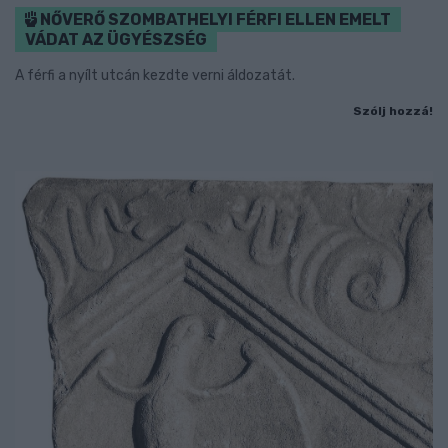
NŐVERŐ SZOMBATHELYI FÉRFI ELLEN EMELT
VÁDAT AZ ÜGYÉSZSÉG
A férfi a nyílt utcán kezdte verni áldozatát.
Szólj hozzá!