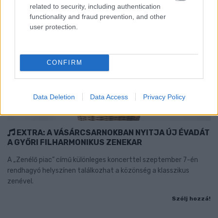
related to security, including authentication
functionality and fraud prevention, and other
user protection.
CONFIRM
Data Deletion
Data Access
Privacy Policy
EXTRA: A VÁSÁRCSARNOKBAN NYITJA ÚJ ÉVADÁT
A GYŐRI FILHARMONIKUS ZENEKAR
A „Zenélő piac” című különleges koncerttel szeptember 7-én
rendhagyó helyszínen találkozhat a közönség a klasszikus
zenével.
Szólj hozzá!