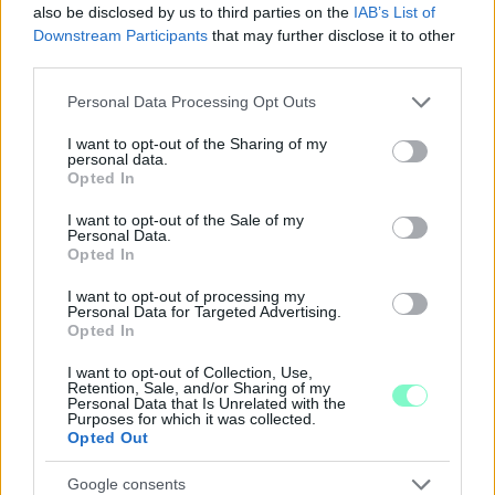
also be disclosed by us to third parties on the
IAB’s List of
Downstream Participants
that may further disclose it to other
third parties.
Please note that this website/app uses one or more Google
Personal Data Processing Opt Outs
services and may gather and store information including but
ENERGIATAKARÉKOSSÁG: KORÁBBAN KEZDŐDIK
not limited to your visit or usage behaviour. You may click to
I want to opt-out of the Sharing of my
personal data.
A GYŐRI AUDI ETO KC PÉNTEKI FELKÉSZÜLÉSI
grant or deny consent to Google and its third-party tags to
Opted In
MÉRKŐZÉSE
use your data for below specified purposes in below Google
consent section.
I want to opt-out of the Sale of my
Az energiaellátás tehermentesítése érdekében másfél órával
Personal Data.
előrébb hozták a Brest Bretagne Handball elleni találkozó
Opted In
kezdését.
I want to opt-out of processing my
Personal Data for Targeted Advertising.
1 hozzászólás
Opted In
I want to opt-out of Collection, Use,
Retention, Sale, and/or Sharing of my
Personal Data that Is Unrelated with the
Purposes for which it was collected.
Opted Out
Google consents