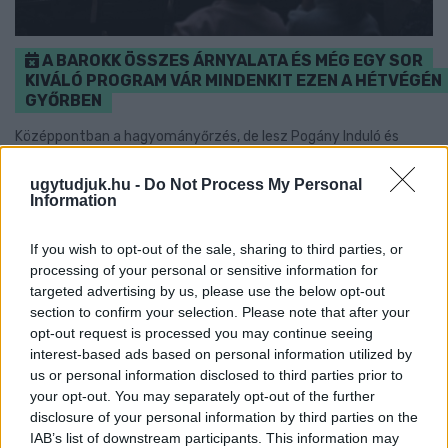
A BAROKK ÖSSZES ÁRNYALATA ÉS MÉG EGY SOR
KIVÁLÓ PROGRAM VÁR MINDENKIT EZEN A HÉTVÉGÉN
GYŐRBEN
Középpontban a hagyományőrzés, de lesz Pogány Induló és
Majka koncert, jóga szeánsz, “borhajózás” és egy csomó minden
más.
ugytudjuk.hu -
Do Not Process My Personal
Information
Szólj hozzá!
If you wish to opt-out of the sale, sharing to third parties, or
processing of your personal or sensitive information for
targeted advertising by us, please use the below opt-out
section to confirm your selection. Please note that after your
opt-out request is processed you may continue seeing
interest-based ads based on personal information utilized by
us or personal information disclosed to third parties prior to
your opt-out. You may separately opt-out of the further
disclosure of your personal information by third parties on the
IAB’s list of downstream participants. This information may