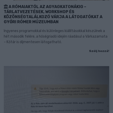
A RÓMAIAKTÓL AZ AGYAGKATONÁKIG –
TÁRLATVEZETÉSEK, WORKSHOP ÉS
KÖZÖNSÉGTALÁLKOZÓ VÁRJA A LÁTOGATÓKAT A
GYŐRI RÓMER MÚZEUMBAN
Ingyenes programokkal és különleges kiállításokkal készülnek a
hét második felére, a hőségriadó idején ráadásul a Várkazamata
– Kőtár is díjmentesen látogatható.
Szólj hozzá!