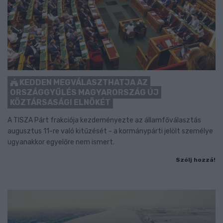
KEDDEN MEGVÁLASZTHATJA AZ
ORSZÁGGYŰLÉS MAGYARORSZÁG ÚJ
KÖZTÁRSASÁGI ELNÖKÉT
A TISZA Párt frakciója kezdeményezte az államfőválasztás
augusztus 11-re való kitűzését - a kormánypárti jelölt személye
ugyanakkor egyelőre nem ismert.
Szólj hozzá!