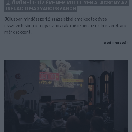
ÖRÖMHÍR: TÍZ ÉVE NEM VOLT ILYEN ALACSONY AZ
INFLÁCIÓ MAGYARORSZÁGON
Júliusban mindössze 1,2 százalékkal emelkedtek éves
összevetésben a fogyasztói árak, miközben az élelmiszerek ára
már csökkent.
Szólj hozzá!