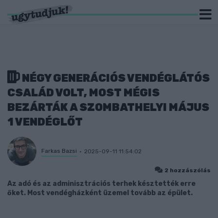
NÉGY GENERÁCIÓS VENDÉGLÁTÓS
CSALÁD VOLT, MOST MÉGIS
BEZÁRTÁK A SZOMBATHELYI MÁJUS
1 VENDÉGLŐT
Farkas Bazsi
2025-09-11 11:54:02
2 hozzászólás
Az adó és az adminisztrációs terhek késztették erre
őket. Most vendégházként üzemel tovább az épület.