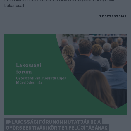
bakancsát.
1 hozzászólás
LAKOSSÁGI FÓRUMON MUTATJÁK BE A
GYŐRSZENTIVÁNI KÖR TÉR FELÚJÍTÁSÁNAK