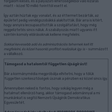
forgalom kiesés, és a pályázati lehetőségekből való kizárás
miatt - közel 10 millió forinttól esett el.
Így aztán húztak egy vonalat, és az éttermet bezárták, az
épületet pedig vendégszobákká alakították. Bár arra is kitért,
hogy annyira lecsupaszították a szolgáltatást, hogy még
reggeliztetés sincs náluk. A szabályozás miatt ugyanis itt
szintén komoly előírásoknak kellene megfelelni.
Sokkal kevesebb adó és adminisztrációs tehernek kell itt
megfelelni, és közel hasonló profitot realizáluk így is
- summázott
a vállalkozó.
Támogasd a hatalomtól független újságírást!
Bár a kormánymédia megpróbálja elhitetni, hogy a tőlük
független szerkesztőségek úsznak a pénzben ez közel sincs így.
Amennyiben neked is fontos, hogy sokáig legyen még a
hatalmat ellenőrző hang, akkor támogasd adománnyal a mi
munkánkat is segítő Nemzeti Újságírók Demokratikus
Egyesületét.