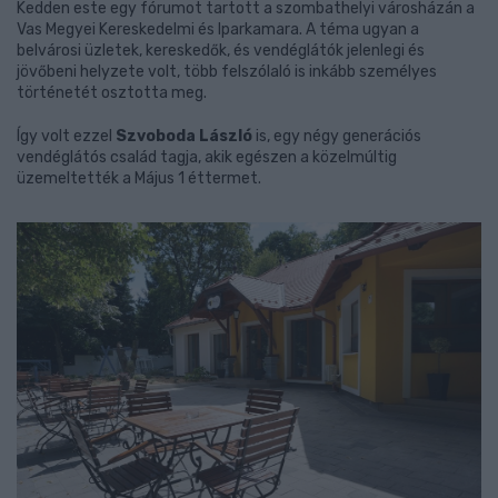
Kedden este egy fórumot tartott a szombathelyi városházán a
Vas Megyei Kereskedelmi és Iparkamara. A téma ugyan a
belvárosi üzletek, kereskedők, és vendéglátók jelenlegi és
jövőbeni helyzete volt, több felszólaló is inkább személyes
történetét osztotta meg.
Így volt ezzel
Szvoboda László
is, egy négy generációs
vendéglátós család tagja, akik egészen a közelmúltig
üzemeltették a Május 1 éttermet.