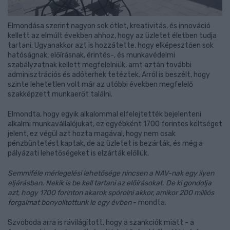
Elmondása szerint nagyon sok ötlet, kreativitás, és innováció
kellett az elmúlt években ahhoz, hogy az üzletet életben tudja
tartani. Ugyanakkor azt is hozzátette, hogy elképesztően sok
hatóságnak, előírásnak, érintés-, és munkavédelmi
szabályzatnak kellett megfelelniük, amt aztán további
adminisztrációs és adóterhek tetéztek. Arról is beszélt, hogy
szinte lehetetlen volt már az utóbbi években megfelelő
szakképzett munkaerőt találni.
Elmondta, hogy egyik alkalommal elfelejtették bejelenteni
alkalmi munkavállalójukat, ez egyébként 1700 forintos költséget
jelent, ez végül azt hozta magával, hogy nem csak
pénzbüntetést kaptak, de az üzletet is bezárták, és még a
pályázati lehetőségeket is elzárták előllük.
Semmiféle mérlegelési lehetősége nincsen a NAV-nak egy ilyen
eljárásban. Nekik is be kell tartani az előírásokat. De ki gondolja
azt, hogy 1700 forinton akarok spórolni akkor, amikor 200 milliós
forgalmat bonyolítottunk le egy évben
- mondta.
Szvoboda arra is rávilágított, hogy a szankciók miatt - a