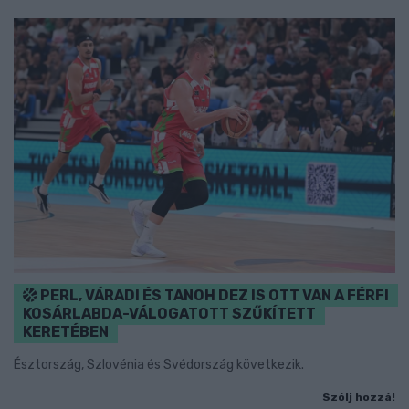
PERL, VÁRADI ÉS TANOH DEZ IS OTT VAN A FÉRFI
KOSÁRLABDA-VÁLOGATOTT SZŰKÍTETT
KERETÉBEN
Észtország, Szlovénia és Svédország következik.
Szólj hozzá!