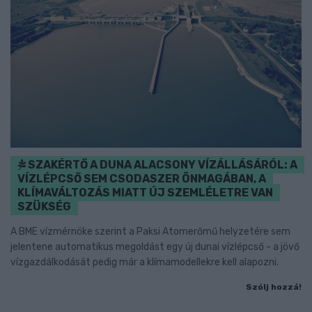
SZAKÉRTŐ A DUNA ALACSONY VÍZÁLLÁSÁRÓL: A
VÍZLÉPCSŐ SEM CSODASZER ÖNMAGÁBAN, A
KLÍMAVÁLTOZÁS MIATT ÚJ SZEMLÉLETRE VAN
SZÜKSÉG
A BME vízmérnöke szerint a Paksi Atomerőmű helyzetére sem
jelentene automatikus megoldást egy új dunai vízlépcső - a jövő
vízgazdálkodását pedig már a klímamodellekre kell alapozni.
Szólj hozzá!