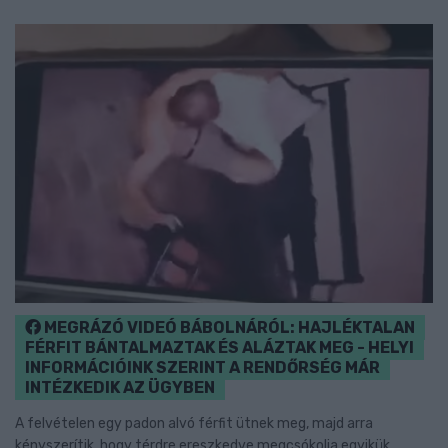
MEGRÁZÓ VIDEÓ BÁBOLNÁRÓL: HAJLÉKTALAN
FÉRFIT BÁNTALMAZTAK ÉS ALÁZTAK MEG - HELYI
INFORMÁCIÓINK SZERINT A RENDŐRSÉG MÁR
INTÉZKEDIK AZ ÜGYBEN
A felvételen egy padon alvó férfit ütnek meg, majd arra
kényszerítik, hogy térdre ereszkedve megcsókolja egyikük