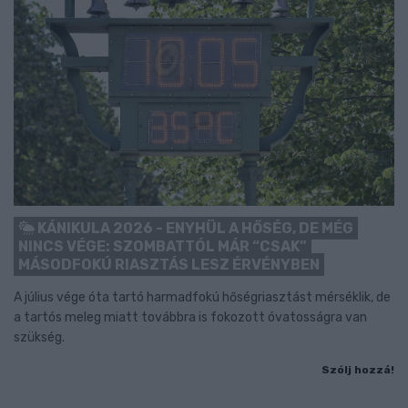
KÁNIKULA 2026 - ENYHÜL A HŐSÉG, DE MÉG
NINCS VÉGE: SZOMBATTÓL MÁR “CSAK”
MÁSODFOKÚ RIASZTÁS LESZ ÉRVÉNYBEN
A július vége óta tartó harmadfokú hőségriasztást mérséklik, de
a tartós meleg miatt továbbra is fokozott óvatosságra van
szükség.
Szólj hozzá!