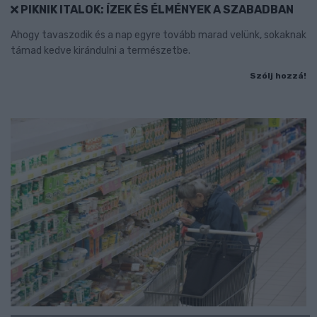
PIKNIK ITALOK: ÍZEK ÉS ÉLMÉNYEK A SZABADBAN
Ahogy tavaszodik és a nap egyre tovább marad velünk, sokaknak
támad kedve kirándulni a természetbe.
Szólj hozzá!