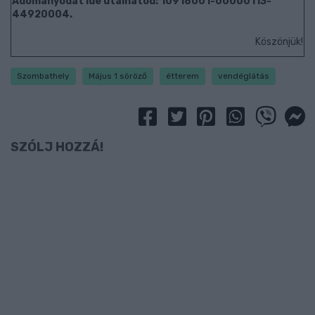
Adományodat ide utalhatod: 10918001-00000113-
44920004.
Köszönjük!
Szombathely
Május 1 söröző
étterem
vendéglátás
SZÓLJ HOZZÁ!