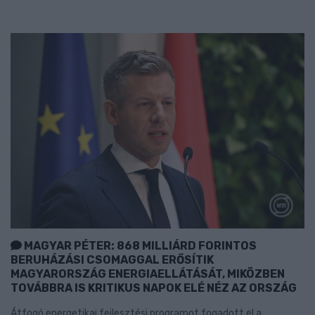
MAGYAR PÉTER: 868 MILLIÁRD FORINTOS
BERUHÁZÁSI CSOMAGGAL ERŐSÍTIK
MAGYARORSZÁG ENERGIAELLÁTÁSÁT, MIKÖZBEN
TOVÁBBRA IS KRITIKUS NAPOK ELÉ NÉZ AZ ORSZÁG
Átfogó energetikai fejlesztési programot fogadott el a