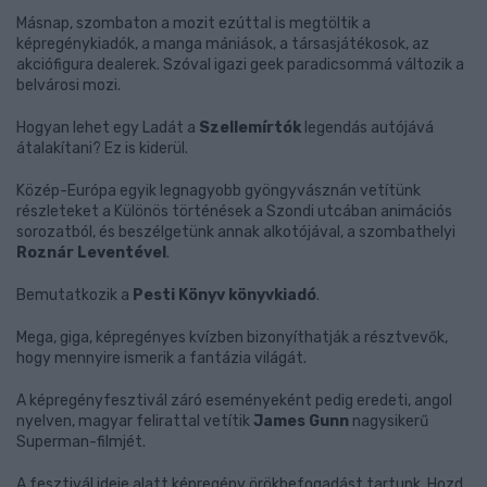
Másnap, szombaton a mozit ezúttal is megtöltik a
képregénykiadók, a manga mániások, a társasjátékosok, az
akciófigura dealerek. Szóval igazi geek paradicsommá változik a
belvárosi mozi.
Hogyan lehet egy Ladát a
Szellemírtók
legendás autójává
átalakítani? Ez is kiderül.
Közép-Európa egyik legnagyobb gyöngyvásznán vetítünk
részleteket a Különös történések a Szondi utcában animációs
sorozatból, és beszélgetünk annak alkotójával, a szombathelyi
Roznár Leventével
.
Bemutatkozik a
Pesti Könyv könyvkiadó
.
Mega, giga, képregényes kvízben bizonyíthatják a résztvevők,
hogy mennyire ismerik a fantázia világát.
A képregényfesztivál záró eseményeként pedig eredeti, angol
nyelven, magyar felirattal vetítik
James Gunn
nagysikerű
Superman-filmjét.
A fesztivál ideje alatt képregény örökbefogadást tartunk. Hozd