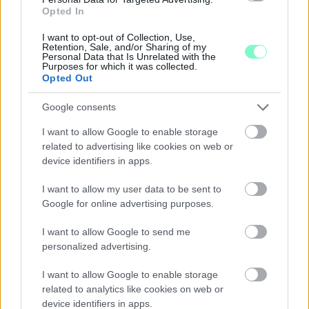
Opted In
Júliusban mindössze 1,2 százalékkal emelkedtek éves
összevetésben a fogyasztói árak, miközben az élelmiszerek ára
I want to opt-out of Collection, Use,
már csökkent.
Retention, Sale, and/or Sharing of my
Personal Data that Is Unrelated with the
Purposes for which it was collected.
Szólj hozzá!
Opted Out
Google consents
I want to allow Google to enable storage
related to advertising like cookies on web or
device identifiers in apps.
I want to allow my user data to be sent to
Google for online advertising purposes.
I want to allow Google to send me
personalized advertising.
I want to allow Google to enable storage
related to analytics like cookies on web or
device identifiers in apps.