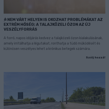
NEM VÁRT HELYEN IS OKOZHAT PROBLÉMÁKAT AZ
EXTRÉM HŐSÉG: A TALAJKÖZELI ÓZON AZ ÚJ
VESZÉLYFORRÁS
A forró, napos időjárás kedvez a talajközeli ózon kialakulásának,
amely irritálhatja a légutakat, ronthatja a tüdő működését és
különösen veszélyes lehet a krónikus betegek számára.
Szólj hozzá!