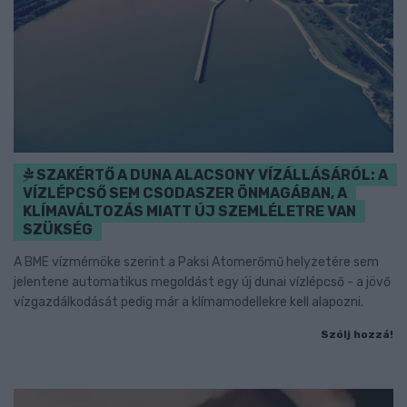
SZAKÉRTŐ A DUNA ALACSONY VÍZÁLLÁSÁRÓL: A
VÍZLÉPCSŐ SEM CSODASZER ÖNMAGÁBAN, A
KLÍMAVÁLTOZÁS MIATT ÚJ SZEMLÉLETRE VAN
SZÜKSÉG
A BME vízmérnöke szerint a Paksi Atomerőmű helyzetére sem
jelentene automatikus megoldást egy új dunai vízlépcső - a jövő
vízgazdálkodását pedig már a klímamodellekre kell alapozni.
Szólj hozzá!