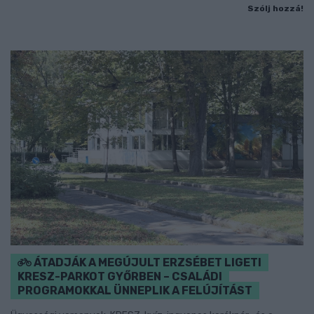
Szólj hozzá!
ÁTADJÁK A MEGÚJULT ERZSÉBET LIGETI
KRESZ-PARKOT GYŐRBEN – CSALÁDI
PROGRAMOKKAL ÜNNEPLIK A FELÚJÍTÁST