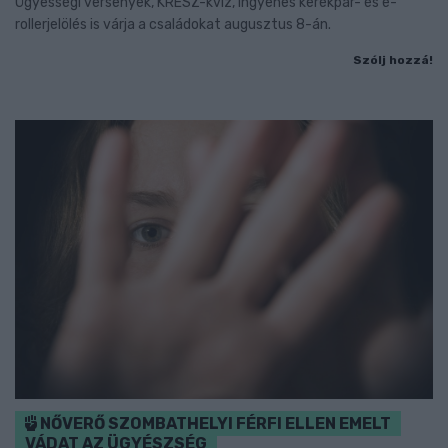
Ügyességi versenyek, KRESZ-kvíz, ingyenes kerékpár- és e-
rollerjelölés is várja a családokat augusztus 8-án.
Szólj hozzá!
NŐVERŐ SZOMBATHELYI FÉRFI ELLEN EMELT
VÁDAT AZ ÜGYÉSZSÉG