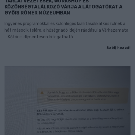
TÁRLATVEZETÉSEK, WORKSHOP ÉS
KÖZÖNSÉGTALÁLKOZÓ VÁRJA A LÁTOGATÓKAT A
GYŐRI RÓMER MÚZEUMBAN
Ingyenes programokkal és különleges kiállításokkal készülnek a
hét második felére, a hőségriadó idején ráadásul a Várkazamata
– Kőtár is díjmentesen látogatható.
Szólj hozzá!