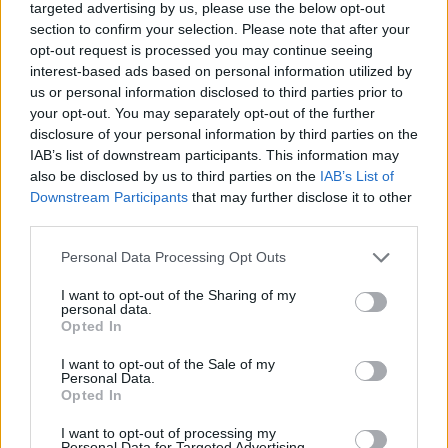
Ahogy tavaszodik és a nap egyre tovább marad velünk, sokaknak
targeted advertising by us, please use the below opt-out
támad kedve kirándulni a természetbe.
section to confirm your selection. Please note that after your
opt-out request is processed you may continue seeing
Szólj hozzá!
interest-based ads based on personal information utilized by
us or personal information disclosed to third parties prior to
your opt-out. You may separately opt-out of the further
disclosure of your personal information by third parties on the
IAB’s list of downstream participants. This information may
also be disclosed by us to third parties on the
IAB’s List of
Downstream Participants
that may further disclose it to other
third parties.
Please note that this website/app uses one or more Google
Personal Data Processing Opt Outs
services and may gather and store information including but
not limited to your visit or usage behaviour. You may click to
I want to opt-out of the Sharing of my
personal data.
grant or deny consent to Google and its third-party tags to
Opted In
use your data for below specified purposes in below Google
consent section.
I want to opt-out of the Sale of my
Personal Data.
Opted In
ÖRÖMHÍR: TÍZ ÉVE NEM VOLT ILYEN ALACSONY AZ
I want to opt-out of processing my
INFLÁCIÓ MAGYARORSZÁGON
Personal Data for Targeted Advertising.