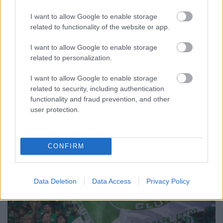
A BAROKK ÖSSZES ÁRNYALATA ÉS MÉG EGY SOR
I want to allow Google to enable storage
KIVÁLÓ PROGRAM VÁR MINDENKIT EZEN A HÉTVÉGÉN
related to functionality of the website or app.
GYŐRBEN
Középpontban a hagyományőrzés, de lesz Pogány Induló és
I want to allow Google to enable storage
Majka koncert, jóga szeánsz, “borhajózás” és egy csomó minden
related to personalization.
más.
I want to allow Google to enable storage
Szólj hozzá!
related to security, including authentication
functionality and fraud prevention, and other
user protection.
CONFIRM
Data Deletion
Data Access
Privacy Policy