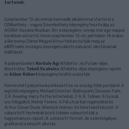
tartanak.
Szeptember 13-án immár harmadik alkalommal startol el a
CONbathely - vagyis Szombathely képregényfesztiválja az
AGORA-Savaria Moziban. Ám a képregény-ünnep már egy nappal
korábban elstartol, mivel szeptember 12-én, pénteken 14 órakor
a Berzsenyi Dániel Megyei Könyvtárban nyitják meg az
elKÉPzelés országos képregényalkotó pályázat alkotásainak
kiállítását.
A pályaműveket
Korbuly Ági
Alfabéta-, és Futaki-díjas
illusztrátor,
Tebeli Szabolcs
Alfabéta-díjas képregény rajzoló
és
Kóbor Róbert
képregényfordító zsűrizték.
Harminchét pályamunka érkezett be az ország több pontjáról. A
legtöbb képregény Michael Crichton: Őslénypark/Jurassic Park,
J. K. Rowling: Harry Potter köteteiből, J. R. R. Tolkien: A Gyűrűk
ura trilógiából, Molnár Ferenc: A Pál utcai fiúk regényéből és
Arthur Conan Doyle: Sherlock Holmes történeteiből készült. A
választott technikák közül többen választották a
hagyományos rajzolt, ill. színezett formát, de számítógépes
grafikával is készült alkotás.