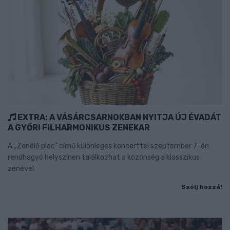
EXTRA: A VÁSÁRCSARNOKBAN NYITJA ÚJ ÉVADÁT
A GYŐRI FILHARMONIKUS ZENEKAR
A „Zenélő piac” című különleges koncerttel szeptember 7-én
rendhagyó helyszínen találkozhat a közönség a klasszikus
zenével.
Szólj hozzá!