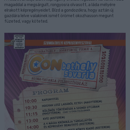
magaddal a megsárgult, rongyosra olvasott, a láda mélyére
elrakott képregényeidet. Bízd a gondozókra, hogy aztán új
gazdára lelve valakinek ismét örömet okozhasson megunt
füzeted, vagy köteted.