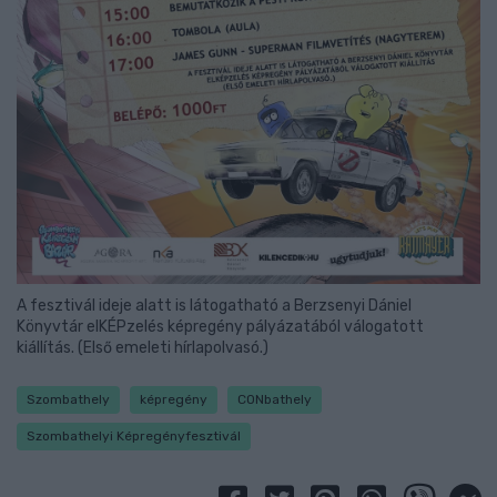
A fesztivál ideje alatt is látogatható a Berzsenyi Dániel
Könyvtár elKÉPzelés képregény pályázatából válogatott
kiállítás. (Első emeleti hírlapolvasó.)
Szombathely
képregény
CONbathely
Szombathelyi Képregényfesztivál