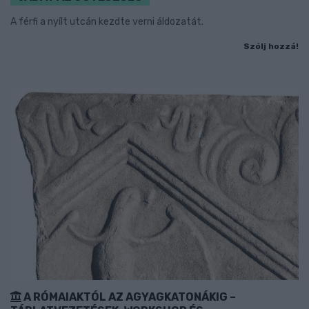
A férfi a nyílt utcán kezdte verni áldozatát.
Szólj hozzá!
A RÓMAIAKTÓL AZ AGYAGKATONÁKIG –