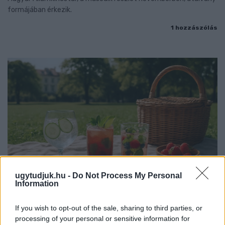
formájában érkezik.
1 hozzászólás
ugytudjuk.hu -
Do Not Process My Personal
Information
If you wish to opt-out of the sale, sharing to third parties, or
PIKNIK ITALOK: ÍZEK ÉS ÉLMÉNYEK A SZABADBAN
processing of your personal or sensitive information for