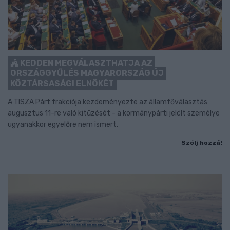
KEDDEN MEGVÁLASZTHATJA AZ
ORSZÁGGYŰLÉS MAGYARORSZÁG ÚJ
KÖZTÁRSASÁGI ELNÖKÉT
A TISZA Párt frakciója kezdeményezte az államfőválasztás
augusztus 11-re való kitűzését - a kormánypárti jelölt személye
ugyanakkor egyelőre nem ismert.
Szólj hozzá!