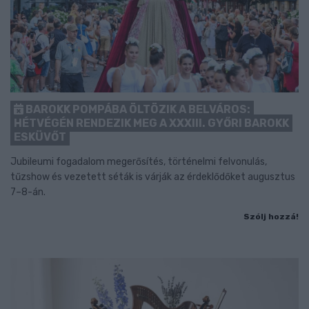
BAROKK POMPÁBA ÖLTÖZIK A BELVÁROS:
HÉTVÉGÉN RENDEZIK MEG A XXXIII. GYŐRI BAROKK
ESKÜVŐT
Jubileumi fogadalom megerősítés, történelmi felvonulás,
tűzshow és vezetett séták is várják az érdeklődőket augusztus
7–8-án.
Szólj hozzá!