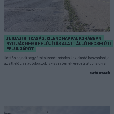
IGAZI RITKASÁG: KILENC NAPPAL KORÁBBAN
NYITJÁK MEG A FELÚJÍTÁS ALATT ÁLLÓ HECSEI ÚTI
FELÜLJÁRÓT
Hétfőn hajnali négy órától ismét minden közlekedő használhatja
az átkelőt, az autóbuszok is visszatérnek eredeti útvonalukra.
Szólj hozzá!