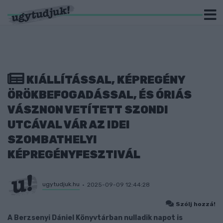
KIÁLLÍTÁSSAL, KÉPREGÉNY
ÖRÖKBEFOGADÁSSAL, ÉS ÓRIÁS
VÁSZNON VETÍTETT SZONDI
UTCÁVAL VÁR AZ IDEI
SZOMBATHELYI
KÉPREGÉNYFESZTIVÁL
ugytudjuk.hu
2025-09-09 12:44:28
Szólj hozzá!
A Berzsenyi Dániel Könyvtárban nulladik napot is