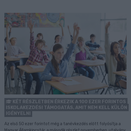
KÉT RÉSZLETBEN ÉRKEZIK A 100 EZER FORINTOS
ISKOLAKEZDÉSI TÁMOGATÁS, AMIT NEM KELL KÜLÖN
IGÉNYELNI
Az első 50 ezer forintot még a tanévkezdés előtt folyósítja a
Magyar Államkincstár, a második részlet novemberben, utalvány