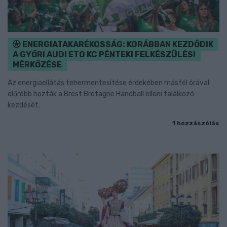
ENERGIATAKARÉKOSSÁG: KORÁBBAN KEZDŐDIK
A GYŐRI AUDI ETO KC PÉNTEKI FELKÉSZÜLÉSI
MÉRKŐZÉSE
Az energiaellátás tehermentesítése érdekében másfél órával
előrébb hozták a Brest Bretagne Handball elleni találkozó
kezdését.
1 hozzászólás