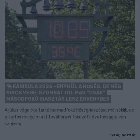
KÁNIKULA 2026 - ENYHÜL A HŐSÉG, DE MÉG
NINCS VÉGE: SZOMBATTÓL MÁR “CSAK”
MÁSODFOKÚ RIASZTÁS LESZ ÉRVÉNYBEN
A július vége óta tartó harmadfokú hőségriasztást mérséklik, de
a tartós meleg miatt továbbra is fokozott óvatosságra van
szükség.
Szólj hozzá!