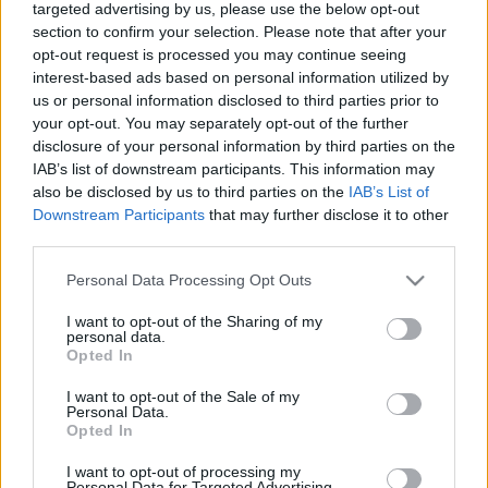
100 km/óra sebességgel csapódott a földbe.
targeted advertising by us, please use the below opt-out
section to confirm your selection. Please note that after your
ORBÁN ÚGY DÖNTÖTT, ROGÁNRA BÍZZA A
opt-out request is processed you may continue seeing
KORRUPCIÓ ELLENŐRZÉSÉT
interest-based ads based on personal information utilized by
2022. május. 19. 20:02
us or personal information disclosed to third parties prior to
Szijjártótól pedig elvette az Eximbankot.
your opt-out. You may separately opt-out of the further
REKORDMAGASAK AZ ALBÉRLETÁRAK:
disclosure of your personal information by third parties on the
HAVONTA ÁTLAGOSAN 170 EZER FORINTBA
IAB’s list of downstream participants. This information may
KERÜL EGY LAKÁS BUDAPESTEN, AKÁR 150
also be disclosed by us to third parties on the
IAB’s List of
EZER FORINT IS LEHET A LAKBÉR GYŐRBEN
Downstream Participants
that may further disclose it to other
third parties.
2022. május. 18. 20:25
Országszerte megugrott a kereslet a kiadó lakások iránt.
Please note that this website/app uses one or more Google
Personal Data Processing Opt Outs
VOLNER JÁNOS HUXIT PÁRT NÉVEN
services and may gather and store information including but
FOLYTATJA TOVÁBB
not limited to your visit or usage behaviour. You may click to
I want to opt-out of the Sharing of my
personal data.
grant or deny consent to Google and its third-party tags to
2022. május. 16. 16:03
Opted In
use your data for below specified purposes in below Google
Az egyszemélyes párt legfőbb célja, hogy Magyarország kilépjen
consent section.
az Európai Unióból.
I want to opt-out of the Sale of my
Personal Data.
KÉSSEL FENYEGETVE AKARTA KIRABOLNI
Opted In
VOLT MUNKAADÓJÁT EGY HAJLÉKTALAN
CSORNÁN
I want to opt-out of processing my
Personal Data for Targeted Advertising.