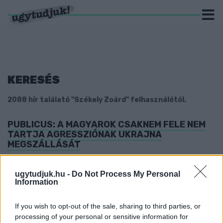
KERESÉS
2088 hír találató "Székely Zoárd" felhasználótól.
PUBLICUS: A MAGYAROK CSAKNEM FELE NEM
TARTJA AGRESSZIÓNAK UKRAJNA
MEGSZÁLLÁSÁT
2022. május. 20. 20:45
A magyarok egynegyede szerint Oroszország csak védekezik.
ugytudjuk.hu -
Do Not Process My Personal
Information
BALESETE UTÁN ELHUNYT EGY VILÁGBAJNOK
MAGYAR EJTŐERNYŐS KATONA
If you wish to opt-out of the sale, sharing to third parties, or
2022. május. 19. 20:02
processing of your personal or sensitive information for
A főtörzsőrmester április végén szenvedett balesetet, amikor