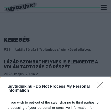
KERESÉS
93 hír találató a(z) "Volánbusz" cimkével ellátva.
LÁZÁR SZOMBATHELYNEK IS ELENGEDTE A
VOLÁN TARTOZÁS JÓ RÉSZÉT
2026. május. 20. 14:21
Összesen négy önkormányzat volt érintett a leköszönő
miniszter gesztusában.
ugytudjuk.hu -
Do Not Process My Personal
Information
400 MILLIÓ FORINTOT SPÓROLT A
VÁROSVEZETÉS GYŐRNEK A MÁV-VAL KÖTÖTT
MEGÁLLAPODÁSSAL
If you wish to opt-out of the sale, sharing to third parties, or
processing of your personal or sensitive information for
2025. december. 22. 17:24