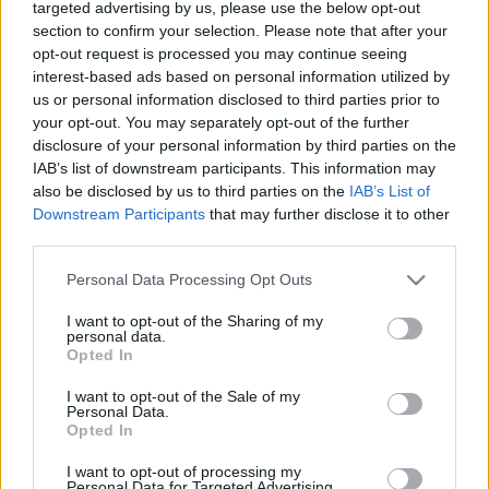
targeted advertising by us, please use the below opt-out
Pintér Bence szerint a korábbi kabinet által hátrahagyott
jogvitát sikerült lezárni, miközben a jövőbeni buszos szerződés
section to confirm your selection. Please note that after your
ára is csökkent.
opt-out request is processed you may continue seeing
interest-based ads based on personal information utilized by
700 MILLIÓ FORINT HELYET 380 MILLIÓ
us or personal information disclosed to third parties prior to
FORINTOT KELL SZOMBATHELYNEK KIFIZETNIE
your opt-out. You may separately opt-out of the further
A VOLÁNNAK
disclosure of your personal information by third parties on the
2025. Április. 30. 18:20
IAB’s list of downstream participants. This information may
Mindezt 8 részletben fizeti ki az önkormányzat.
also be disclosed by us to third parties on the
IAB’s List of
DÉZSI: LÁZÁR JÁNOS POSZTJÁT A VOLÁNRÓL
Downstream Participants
that may further disclose it to other
NEM KELL KOMOLYAN VENNI
third parties.
2024. augusztus. 01. 09:01
Please note that this website/app uses one or more Google
Personal Data Processing Opt Outs
Poénnak szánt, komolytalan, „teljesen rossz” bejegyzés volt
services and may gather and store information including but
Lázár posztja a leköszönő polgármester szerint.
not limited to your visit or usage behaviour. You may click to
I want to opt-out of the Sharing of my
2025-BEN KELL MEGFIZETNIE A VÁROSNAK A
personal data.
grant or deny consent to Google and its third-party tags to
Opted In
KAMPÁNY KEZDETÉVEL KEDVEZMÉNYESSÉ
use your data for below specified purposes in below Google
VÁLÓ GYŐRI BUSZBÉRLETEKET
consent section.
I want to opt-out of the Sale of my
Personal Data.
2024. március. 12. 06:23
Opted In
A költségeket nem most kell viselni.
A „PANASZIRODÁBAN” LEHET MAJD
I want to opt-out of processing my
Personal Data for Targeted Advertising.